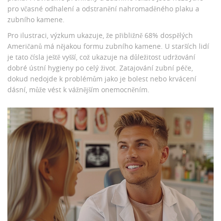
pro včasné odhalení a odstranění nahromaděného plaku a
zubního kamene.
Pro ilustraci, výzkum ukazuje, že přibližně 68% dospělých
Američanů má nějakou formu zubního kamene. U starších lidí
je tato čísla ještě vyšší, což ukazuje na důležitost udržování
dobré ústní hygieny po celý život. Zatajování zubní péče,
dokud nedojde k problémům jako je bolest nebo krvácení
dásní, může vést k vážnějším onemocněním.