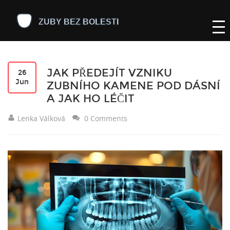
JAK PŘEDEJÍT VZNIKU
26
Jun
ZUBNÍHO KAMENE POD DÁSNÍ
A JAK HO LÉČIT
Lenka Válková
0 Comments