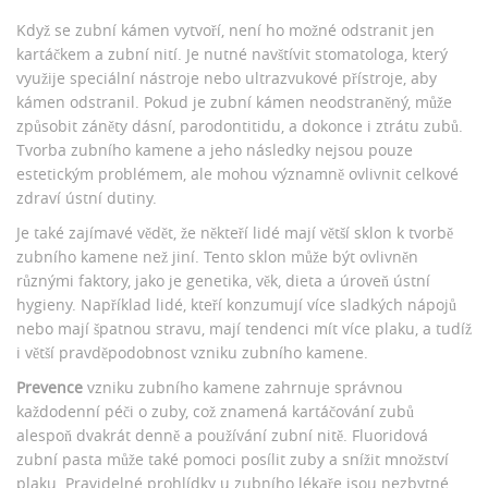
Když se zubní kámen vytvoří, není ho možné odstranit jen
kartáčkem a zubní nití. Je nutné navštívit stomatologa, který
využije speciální nástroje nebo ultrazvukové přístroje, aby
kámen odstranil. Pokud je zubní kámen neodstraněný, může
způsobit záněty dásní, parodontitidu, a dokonce i ztrátu zubů.
Tvorba zubního kamene a jeho následky nejsou pouze
estetickým problémem, ale mohou významně ovlivnit celkové
zdraví ústní dutiny.
Je také zajímavé vědět, že někteří lidé mají větší sklon k tvorbě
zubního kamene než jiní. Tento sklon může být ovlivněn
různými faktory, jako je genetika, věk, dieta a úroveň ústní
hygieny. Například lidé, kteří konzumují více sladkých nápojů
nebo mají špatnou stravu, mají tendenci mít více plaku, a tudíž
i větší pravděpodobnost vzniku zubního kamene.
Prevence
vzniku zubního kamene zahrnuje správnou
každodenní péči o zuby, což znamená kartáčování zubů
alespoň dvakrát denně a používání zubní nitě. Fluoridová
zubní pasta může také pomoci posílit zuby a snížit množství
plaku. Pravidelné prohlídky u zubního lékaře jsou nezbytné