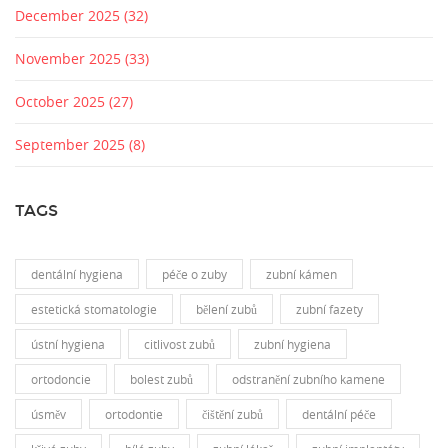
December 2025
(32)
November 2025
(33)
October 2025
(27)
September 2025
(8)
TAGS
dentální hygiena
péče o zuby
zubní kámen
estetická stomatologie
bělení zubů
zubní fazety
ústní hygiena
citlivost zubů
zubní hygiena
ortodoncie
bolest zubů
odstranění zubního kamene
úsměv
ortodontie
čištění zubů
dentální péče