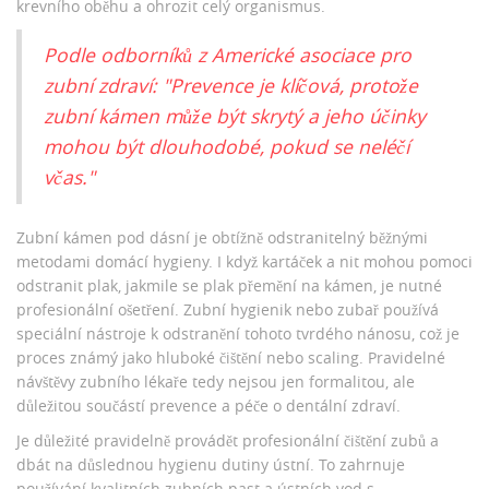
krevního oběhu a ohrozit celý organismus.
Podle odborníků z Americké asociace pro
zubní zdraví: "Prevence je klíčová, protože
zubní kámen může být skrytý a jeho účinky
mohou být dlouhodobé, pokud se neléčí
včas."
Zubní kámen pod dásní je obtížně odstranitelný běžnými
metodami domácí hygieny. I když kartáček a nit mohou pomoci
odstranit plak, jakmile se plak přemění na kámen, je nutné
profesionální ošetření. Zubní hygienik nebo zubař používá
speciální nástroje k odstranění tohoto tvrdého nánosu, což je
proces známý jako hluboké čištění nebo scaling. Pravidelné
návštěvy zubního lékaře tedy nejsou jen formalitou, ale
důležitou součástí prevence a péče o dentální zdraví.
Je důležité pravidelně provádět profesionální čištění zubů a
dbát na důslednou hygienu dutiny ústní. To zahrnuje
používání kvalitních zubních past a ústních vod s