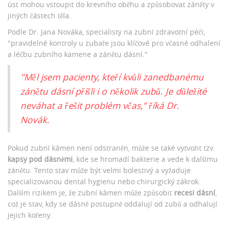
úst mohou vstoupit do krevního oběhu a způsobovat záněty v
jiných částech těla.
Podle Dr. Jana Nováka, specialisty na zubní zdravotní péči,
"pravidelné kontroly u zubaře jsou klíčové pro včasné odhalení
a léčbu zubního kamene a zánětu dásní."
"Měl jsem pacienty, kteří kvůli zanedbanému
zánětu dásní přišli i o několik zubů. Je důležité
neváhat a řešit problém včas," říká Dr.
Novák.
Pokud zubní kámen není odstraněn, může se také vytvořit tzv.
kapsy pod dásněmi
, kde se hromadí bakterie a vede k dalšímu
zánětu. Tento stav může být velmi bolestivý a vyžaduje
specializovanou dental hygienu nebo chirurgický zákrok.
Dalším rizikem je, že zubní kámen může způsobit
recesi dásní
,
což je stav, kdy se dásně postupně oddalují od zubů a odhalují
jejich kořeny.