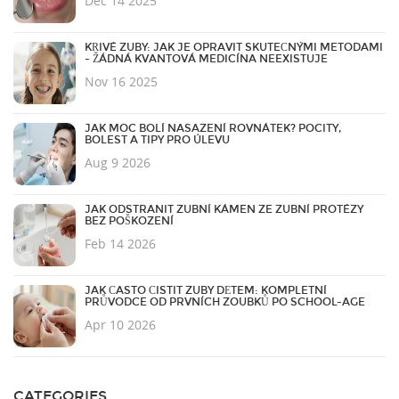
Dec 14 2025
KŘIVÉ ZUBY: JAK JE OPRAVIT SKUTEČNÝMI METODAMI
- ŽÁDNÁ KVANTOVÁ MEDICÍNA NEEXISTUJE
Nov 16 2025
JAK MOC BOLÍ NASAZENÍ ROVNÁTEK? POCITY,
BOLEST A TIPY PRO ÚLEVU
Aug 9 2026
JAK ODSTRANIT ZUBNÍ KÁMEN ZE ZUBNÍ PROTÉZY
BEZ POŠKOZENÍ
Feb 14 2026
JAK ČASTO ČISTIT ZUBY DĚTEM: KOMPLETNÍ
PRŮVODCE OD PRVNÍCH ZOUBKŮ PO SCHOOL-AGE
Apr 10 2026
CATEGORIES