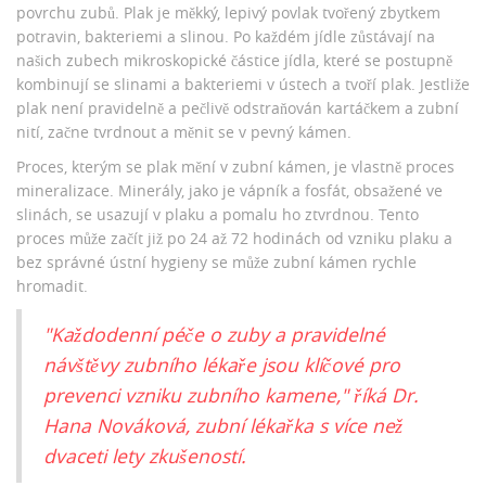
povrchu zubů. Plak je měkký, lepivý povlak tvořený zbytkem
potravin, bakteriemi a slinou. Po každém jídle zůstávají na
našich zubech mikroskopické částice jídla, které se postupně
kombinují se slinami a bakteriemi v ústech a tvoří plak. Jestliže
plak není pravidelně a pečlivě odstraňován kartáčkem a zubní
nití, začne tvrdnout a měnit se v pevný kámen.
Proces, kterým se plak mění v zubní kámen, je vlastně proces
mineralizace. Minerály, jako je vápník a fosfát, obsažené ve
slinách, se usazují v plaku a pomalu ho ztvrdnou. Tento
proces může začít již po 24 až 72 hodinách od vzniku plaku a
bez správné ústní hygieny se může zubní kámen rychle
hromadit.
"Každodenní péče o zuby a pravidelné
návštěvy zubního lékaře jsou klíčové pro
prevenci vzniku zubního kamene," říká Dr.
Hana Nováková, zubní lékařka s více než
dvaceti lety zkušeností.