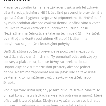
Prevence zubního kamene je základem, jak si udržet zdravé
dásně a zuby. Jedním z klíčů k úspěšné prevenci je pravidelná a
správná ústní hygiena. Nejprve si připomeňme, že čištění zubů
by mělo probíhat alespoň dvakrát denně, ideálně ráno a večer.
Používejte měkký kartáček a fluoridovanou zubní pastu.
Nezáleží jen na četnosti, ale také na technice čištění. Kartáček
by měl být nakloněn pod úhlem 45 stupňů k dásním a
pohybovat se jemnými krouživými pohyby.
Další důležitou součástí prevence je používání mezizubních
kartáčků nebo dentálních nití. Ty pomáhají odstranit zbytky
potravy a plak z míst, kam se běžný kartáček nedostane.
Doporučuje se čistit mezizubní prostory alespoň jednou
denně. Nesmíme zapomínat ani na jazyk, kde se také usazují
bakterie. K tomu můžeme využít jazykový kartáček nebo
škrabku.
Vedle správné ústní hygieny je také důležitá strava. Snažte se
omezit konzumaci sladkých a kyselých potravin a nápojů, které
přispívají k tvorbě plaku. Dbejte na vyváženou stravu bohatou
na ovoce a zeleninu, které podporují produkci slin. Sliny