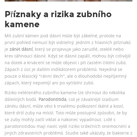
Příznaky a rizika zubního
kamene
Mít zubní kámen pod dásní může být zákeřné, protože na
první pohled nemusí být viditelný. Jedním z hlavních příznaků
je
zánět dásní
, který se projevuje jako zarudlé, oteklé nebo
krev táhnoucí dásně. Když se dásně zapálí, mohou být citlivější
na dotek a krvácení se může objevit i při častém čištění zubů.
Zápach z úst je dalším indikátorem problémů. Nejedná se
pouze o klasický "ránní dech", ale o dlouhodobě nepříjemný
zápach, který nepomíjí ani po vyčištění zubů.
Riziko neléčeného zubního kamene lze shrnout do několika
důležitých bodů.
Parodontitida
, což je závažnější stadium
zánětu dásní, může vést k trvalému poškození tkáně a kostí,
které drží zuby na místě. Toto může postupně způsobit, že by
se zuby mohly začít viklat a nakonec vypadnout. Lidé s
parodontitidou mají navíc vyšší riziko srdečních onemocnění a
jiných zdravotních problémů. Studie také ukázaly, že bakterie z