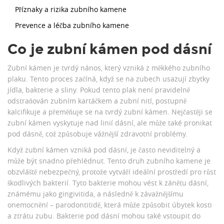
Příznaky a rizika zubního kamene
Prevence a léčba zubního kamene
Co je zubní kámen pod dásní
Zubní kámen je tvrdý nános, který vzniká z měkkého zubního
plaku. Tento proces začíná, když se na zubech usazují zbytky
jídla, bakterie a sliny. Pokud tento plak není pravidelně
odstraňován zubním kartáčkem a zubní nití, postupně
kalcifikuje a přeměňuje se na tvrdý zubní kámen. Nejčastěji se
zubní kámen vyskytuje nad linií dásní, ale může také pronikat
pod dásně, což způsobuje vážnější zdravotní problémy.
Když zubní kámen vzniká pod dásní, je často neviditelný a
může být snadno přehlédnut. Tento druh zubního kamene je
obzvláště nebezpečný, protože vytváří ideální prostředí pro růst
škodlivých bakterií. Tyto bakterie mohou vést k zánětu dásní,
známému jako gingivitida, a následně k závažnějšímu
onemocnění – parodontitidě, která může způsobit úbytek kosti
a ztrátu zubu. Bakterie pod dásní mohou také vstoupit do