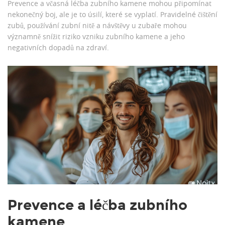
Prevence a včasná léčba zubního kamene mohou připomínat
nekonečný boj, ale je to úsilí, které se vyplatí. Pravidelné čištění
zubů, používání zubní nitě a návštěvy u zubaře mohou
významně snížit riziko vzniku zubního kamene a jeho
negativních dopadů na zdraví.
Prevence a léčba zubního
kamene