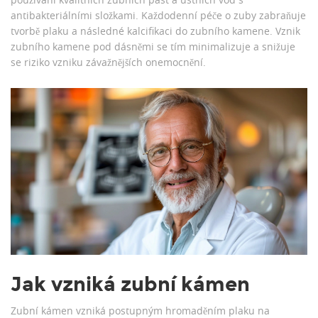
antibakteriálními složkami. Každodenní péče o zuby zabraňuje
tvorbě plaku a následné kalcifikaci do zubního kamene. Vznik
zubního kamene pod dásněmi se tím minimalizuje a snižuje
se riziko vzniku závažnějších onemocnění.
Jak vzniká zubní kámen
Zubní kámen vzniká postupným hromaděním plaku na