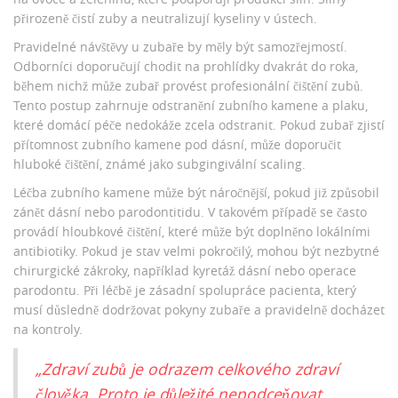
přirozeně čistí zuby a neutralizují kyseliny v ústech.
Pravidelné návštěvy u zubaře by měly být samozřejmostí.
Odborníci doporučují chodit na prohlídky dvakrát do roka,
během nichž může zubař provést profesionální čištění zubů.
Tento postup zahrnuje odstranění zubního kamene a plaku,
které domácí péče nedokáže zcela odstranit. Pokud zubař zjistí
přítomnost zubního kamene pod dásní, může doporučit
hluboké čištění, známé jako subgingivální scaling.
Léčba zubního kamene může být náročnější, pokud již způsobil
zánět dásní nebo parodontitidu. V takovém případě se často
provádí hloubkové čištění, které může být doplněno lokálními
antibiotiky. Pokud je stav velmi pokročilý, mohou být nezbytné
chirurgické zákroky, například kyretáž dásní nebo operace
parodontu. Při léčbě je zásadní spolupráce pacienta, který
musí důsledně dodržovat pokyny zubaře a pravidelně docházet
na kontroly.
„Zdraví zubů je odrazem celkového zdraví
člověka. Proto je důležité nepodceňovat