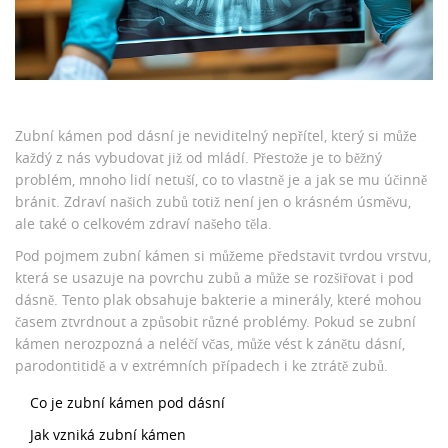
Zubní kámen pod dásní je neviditelný nepřítel, který si může
každý z nás vybudovat již od mládí. Přestože je to běžný
problém, mnoho lidí netuší, co to vlastně je a jak se mu účinně
bránit. Zdraví našich zubů totiž není jen o krásném úsměvu,
ale také o celkovém zdraví našeho těla.
Pod pojmem zubní kámen si můžeme představit tvrdou vrstvu,
která se usazuje na povrchu zubů a může se rozšiřovat i pod
dásně. Tento plak obsahuje bakterie a minerály, které mohou
časem ztvrdnout a způsobit různé problémy. Pokud se zubní
kámen nerozpozná a neléčí včas, může vést k zánětu dásní,
parodontitidě a v extrémních případech i ke ztrátě zubů.
Co je zubní kámen pod dásní
Jak vzniká zubní kámen