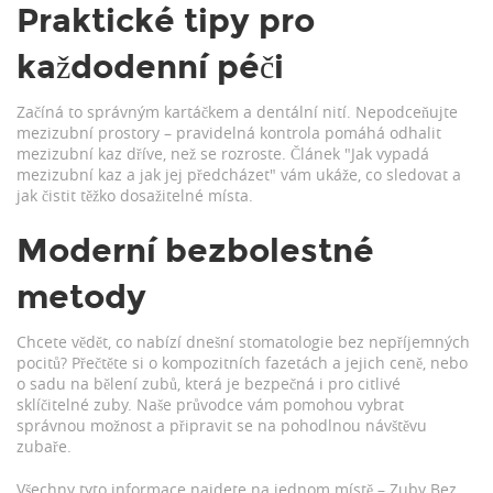
Praktické tipy pro
každodenní péči
Začíná to správným kartáčkem a dentální nití. Nepodceňujte
mezizubní prostory – pravidelná kontrola pomáhá odhalit
mezizubní kaz dříve, než se rozroste. Článek "Jak vypadá
mezizubní kaz a jak jej předcházet" vám ukáže, co sledovat a
jak čistit těžko dosažitelné místa.
Moderní bezbolestné
metody
Chcete vědět, co nabízí dnešní stomatologie bez nepříjemných
pocitů? Přečtěte si o kompozitních fazetách a jejich ceně, nebo
o sadu na bělení zubů, která je bezpečná i pro citlivé
sklíčitelné zuby. Naše průvodce vám pomohou vybrat
správnou možnost a připravit se na pohodlnou návštěvu
zubaře.
Všechny tyto informace najdete na jednom místě – Zuby Bez