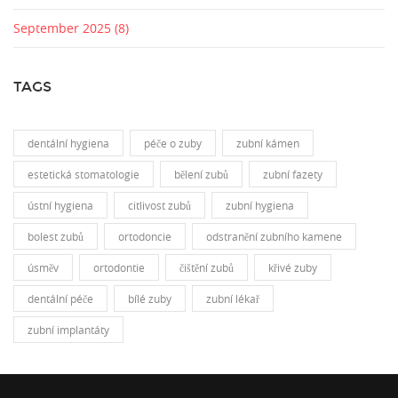
September 2025
(8)
TAGS
dentální hygiena
péče o zuby
zubní kámen
estetická stomatologie
bělení zubů
zubní fazety
ústní hygiena
citlivost zubů
zubní hygiena
bolest zubů
ortodoncie
odstranění zubního kamene
úsměv
ortodontie
čištění zubů
křivé zuby
dentální péče
bílé zuby
zubní lékař
zubní implantáty