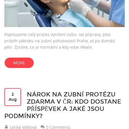
Popisujeme celý proces vytržení zubu: od přípravy, přes
průběh zákroku na zubní pohotovosti Praha, až po domácí
péči. Zjistěte, co je normální a kdy volat lékaře.
MORE
NÁROK NA ZUBNÍ PROTÉZU
2
Aug
ZDARMA V ČR: KDO DOSTANE
PŘÍSPĚVEK A JAKÉ JSOU
PODMÍNKY?
Lenka Válková
0 Comments