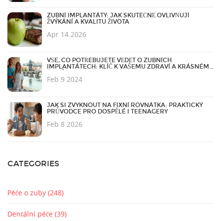
ZUBNÍ IMPLANTÁTY: JAK SKUTEČNĚ OVLIVŇUJÍ
ŽVÝKÁNÍ A KVALITU ŽIVOTA
Apr 14 2026
VŠE, CO POTŘEBUJETE VĚDĚT O ZUBNÍCH
IMPLANTÁTECH: KLÍČ K VAŠEMU ZDRAVÍ A KRÁSNÉMU
ÚSMĚVU
Feb 9 2024
JAK SI ZVYKNOUT NA FIXNÍ ROVNÁTKA: PRAKTICKÝ
PRŮVODCE PRO DOSPĚLÉ I TEENAGERY
Feb 8 2026
CATEGORIES
Péče o zuby
(248)
Dentální péče
(39)