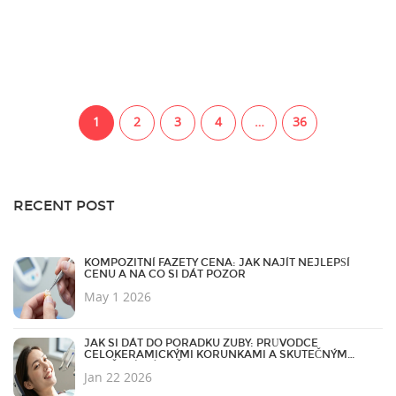
1
2
3
4
…
36
RECENT POST
KOMPOZITNÍ FAZETY CENA: JAK NAJÍT NEJLEPŠÍ
CENU A NA CO SI DÁT POZOR
May 1 2026
JAK SI DÁT DO PORADKU ZUBY: PRŮVODCE
CELOKERAMICKÝMI KORUNKAMI A SKUTEČNÝM
ZLEPŠENÍM ÚSMĚVU
Jan 22 2026