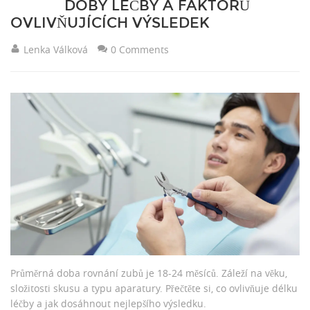
DOBY LÉČBY A FAKTORŮ
OVLIVŇUJÍCÍCH VÝSLEDEK
Lenka Válková
0 Comments
Průměrná doba rovnání zubů je 18-24 měsíců. Záleží na věku,
složitosti skusu a typu aparatury. Přečtěte si, co ovlivňuje délku
léčby a jak dosáhnout nejlepšího výsledku.