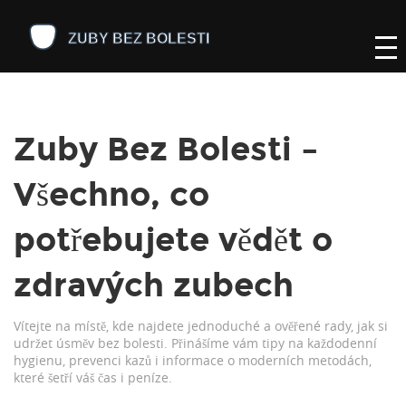
Zuby Bez Bolesti –
Všechno, co
potřebujete vědět o
zdravých zubech
Vítejte na místě, kde najdete jednoduché a ověřené rady, jak si
udržet úsměv bez bolesti. Přinášíme vám tipy na každodenní
hygienu, prevenci kazů i informace o moderních metodách,
které šetří váš čas i peníze.