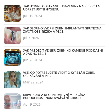
JAK ÚČINNĚ ODSTRANIT USAZENINY NA ZUBECH A
UDRŽET ÚSTNÍ HYGIENU
Jun 19 2024
JAK DLOUHO VYDRŽÍ ZUBNÍ IMPLANTÁT? SKUTEČNÁ
ŽIVOTNOST, RIZIKA A PÉČE
Jul 7 2026
JAK PŘEDEJÍT VZNIKU ZUBNÍHO KAMENE POD DÁSNÍ
A JAK HO LÉČIT
Jun 26 2024
VŠE, CO POTŘEBUJETE VĚDĚT O KYRETÁŽI ZUBŮ:
OČEKÁVÁNÍ A PÉČE
Mar 22 2024
KŘIVÉ ZUBY A REGENERATIVNÍ MEDICÍNA:
BUDOUCNOST NAROVNÁVÁNÍ CHRUPU
Apr 9 2026