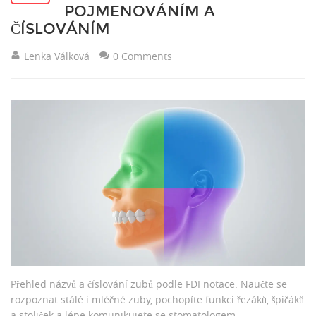
POJMENOVÁNÍM A
ČÍSLOVÁNÍM
Lenka Válková
0 Comments
Přehled názvů a číslování zubů podle FDI notace. Naučte se
rozpoznat stálé i mléčné zuby, pochopíte funkci řezáků, špičáků
a stoliček a lépe komunikujete se stomatologem.