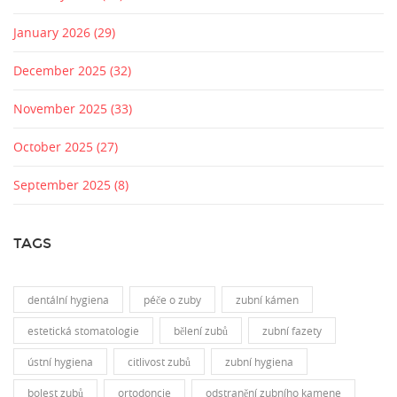
January 2026
(29)
December 2025
(32)
November 2025
(33)
October 2025
(27)
September 2025
(8)
TAGS
dentální hygiena
péče o zuby
zubní kámen
estetická stomatologie
bělení zubů
zubní fazety
ústní hygiena
citlivost zubů
zubní hygiena
bolest zubů
ortodoncie
odstranění zubního kamene