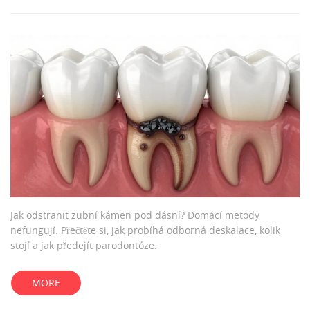
Jak odstranit zubní kámen pod dásní? Domácí metody
nefungují. Přečtěte si, jak probíhá odborná deskalace, kolik
stojí a jak předejít parodontóze.
MORE