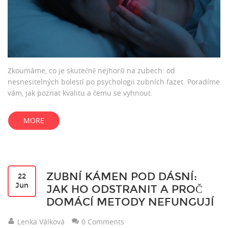
Zkoumáme, co je skutečně nejhorší na zubech: od
nesnesitelných bolestí po psychologii zubních fazet. Poradíme
vám, jak poznat kvalitu a čemu se vyhnout.
MORE
ZUBNÍ KÁMEN POD DÁSNÍ:
22
Jun
JAK HO ODSTRANIT A PROČ
DOMÁCÍ METODY NEFUNGUJÍ
Lenka Válková
0 Comments