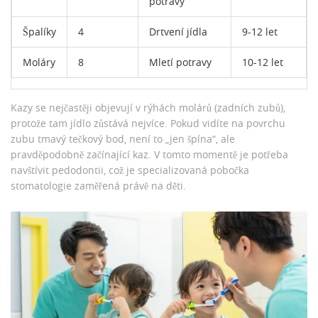
potravy
Špalíky
4
Drtvení jídla
9-12 let
Moláry
8
Mletí potravy
10-12 let
Kazy se nejčastěji objevují v rýhách
molárů
(zadních zubů),
protože tam jídlo zůstává nejvíce. Pokud vidíte na povrchu
zubu tmavý tečkový bod, není to „jen špína“, ale
pravděpodobně začínající kaz. V tomto momentě je potřeba
navštívit
pedodontii
, což je specializovaná pobočka
stomatologie zaměřená právě na děti.