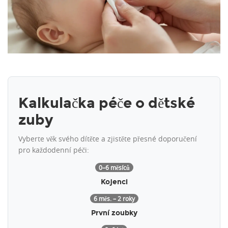
Kalkulačka péče o dětské
zuby
Vyberte věk svého dítěte a zjistěte přesné doporučení
pro každodenní péči:
0–6 měsíců
Kojenci
6 měs. – 2 roky
První zoubky