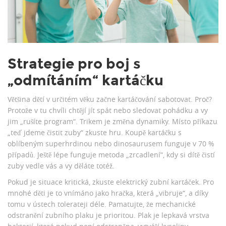
Strategie pro boj s
„odmítáním“ kartáčku
Většina dětí v určitém věku začne kartáčování sabotovat. Proč?
Protože v tu chvíli chtějí jít spát nebo sledovat pohádku a vy
jim „rušíte program“. Trikem je změna dynamiky. Místo příkazu
„teď jdeme čistit zuby“ zkuste hru. Koupě kartáčku s
oblíbeným superhrdinou nebo dinosaurusem funguje v 70 %
případů. Ještě lépe funguje metoda „zrcadlení“, kdy si dítě čistí
zuby vedle vás a vy děláte totéž.
Pokud je situace kritická, zkuste
elektrický zubní kartáček
. Pro
mnohé děti je to vnímáno jako hračka, která „vibruje“, a díky
tomu v ústech tolerateji déle. Pamatujte, že mechanické
odstranění
zubního plaku
je prioritou. Plak je lepkavá vrstva