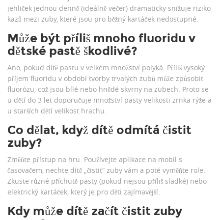
jehliček jednou denně (ideálně večer) dramaticky snižuje riziko
kazů mezi zuby, které jsou pro běžný kartáček nedostupné.
Může být příliš mnoho fluoridu v
dětské pastě škodlivé?
Ano, pokud dítě pastu v velkém množství polyká. Příliš vysoký
příjem fluoridu v období tvorby trvalých zubů může způsobit
fluorózu, což jsou bílé nebo hnědé skvrny na zubech. Proto se
u dětí do 3 let doporučuje množství pasty velikosti zrnka rýže a
u starších dětí velikost hrachu.
Co dělat, když dítě odmítá čistit
zuby?
Změňte přístup na hru. Používejte aplikace na mobil s
časovačem, nechte dítě „čistit“ zuby vám a poté vyměňte role.
Zkuste různé příchutě pasty (pokud nejsou příliš sladké) nebo
elektrický kartáček, který je pro děti zajímavější.
Kdy může dítě začít čistit zuby