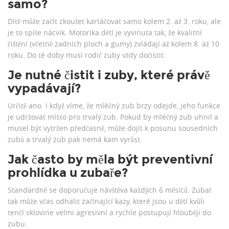
samo?
Dítě může začít zkoušet kartáčovat samo kolem 2. až 3. roku, ale
je to spíše nácvik. Motorika dětí je vyvinuta tak, že kvalitní
čištění (včetně zadních ploch a gumy) zvládají až kolem 8. až 10.
roku. Do té doby musí rodič zuby vždy dočistit.
Je nutné čistit i zuby, které právě
vypadávají?
Určitě ano. I když víme, že mléčný zub brzy odejde, jeho funkce
je udržovat místo pro trvalý zub. Pokud by mléčný zub uhnil a
musel být vytržen předčasně, může dojít k posunu sousedních
zubů a trvalý zub pak nemá kam vyrůst.
Jak často by měla být preventivní
prohlídka u zubaře?
Standardně se doporučuje návštěva každých 6 měsíců. Zubař
tak může včas odhalit začínající kazy, které jsou u dětí kvůli
tenčí sklovine velmi agresivní a rychle postupují hlouběji do
zubu.