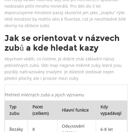
nedostalo příliš mnoho minerálů. Pro děti do 3 let
doporučujeme množství pasty skutečně jen jako „stopku“ rýže.
Větší množství by mohlo vést k fluoróze, což je nevzhledné bílé
skvrny na sklóvce zubů.
Jak se orientovat v názvech
zubů a kde hledat kazy
Abychom věděli, co čistíme, je dobré znát základní
názvy
jednotlivých zubů
. Děti mají nejprve mléčné zuby, které jsou
později nahrazovány trvalými. Je důležité sledovat nejen
přední plochy, ale i prostor mezi zuby.
Přehled mléčných zubů a jejich významu
Typ
Počet
Kdy
Hlavní funkce
zubu
(celkem)
vypadávají
Odкуsování
Řezáky
8
6-8 let