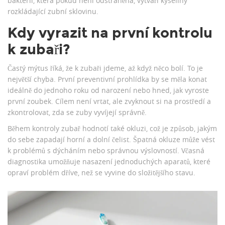
bakterií, která pokud není odstraněna, vytváří kyseliny
rozkládající zubní sklovinu.
Kdy vyrazit na první kontrolu
k zubaři?
Častý mýtus říká, že k zubaři jdeme, až když něco bolí. To je
největší chyba. První preventivní prohlídka by se měla konat
ideálně do jednoho roku od narození nebo hned, jak vyroste
první zoubek. Cílem není vrtat, ale zvyknout si na prostředí a
zkontrolovat, zda se zuby vyvíjejí správně.
Během kontroly zubař hodnotí také
okluzi
, což je způsob, jakým
do sebe zapadají horní a dolní čelist. Špatná okluze může vést
k problémů s dýcháním nebo správnou výslovností. Včasná
diagnostika umožňuje nasazení jednoduchých aparatů, které
opraví problém dříve, než se vyvine do složitějšího stavu.