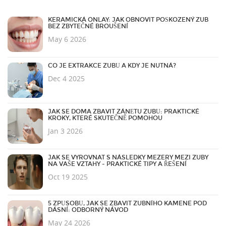
KERAMICKÁ ONLAY: JAK OBNOVIT POŠKOZENÝ ZUB
BEZ ZBYTEČNÉ BROUŠENÍ
May 6 2026
CO JE EXTRAKCE ZUBŮ A KDY JE NUTNÁ?
Dec 4 2025
JAK SE DOMA ZBAVIT ZÁNĚTU ZUBŮ: PRAKTICKÉ
KROKY, KTERÉ SKUTEČNĚ POMOHOU
Jan 3 2026
JAK SE VYROVNAT S NÁSLEDKY MEZERY MEZI ZUBY
NA VAŠE VZTAHY - PRAKTICKÉ TIPY A ŘEŠENÍ
Oct 19 2025
5 ZPŮSOBŮ, JAK SE ZBAVIT ZUBNÍHO KAMENE POD
DÁSNÍ: ODBORNÝ NÁVOD
May 24 2026