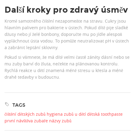
Další kroky pro zdravý úsměv
Kromě samotného čištění nezapomeňte na stravu. Cukry jsou
hlavním palivem pro bakterie v ústech. Pokud dítě pije sladké
džusy nebo jí želé bonbony, doporučte mu po jídle alespoň
vypláchnout ústa vodou. To pomůže neutralizovat pH v ústech
a zabránit leptání skloviny.
Pokud si všimnete, že má dítě velmi časté záněty dásní nebo se
mu zuby barví do žluta, nečekte na plánovanou kontrolu.
Rychlá reakce u dětí znamená méně stresu u křesla a méně
drahé tedavby v budoucnu.
TAGS
čištění dětských zubů
hygiena zubů u dětí
dětská toothpaste
první návštěva zubaře
názvy zubů