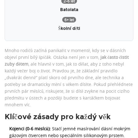
2–6 let
Batolata
6+ let
Školní děti
Mnoho rodičů začíná panikařit v momentě, kdy se v dásních
objeví první bílý špičák. Otázka není jen v tom,
jak často čistit
zuby dětem
, ale hlavně v tom, jak to dělat, aby z toho nebyl
každý večer boj o život. Pravdou je, že základní pravidlo
„dvakrát denně“ platí skoro od prvního dne, ale technika a
potřeby se dramaticky mění s věkem dítěte. Pokud přehlédnete
prvních pár měsíců, riskujete, že si dítě zvykne na pocit cizího
předmětu v ústech a později budete s kartáčkem bojovat
mnohem víc.
Klíčové zásady pro každý věk
Kojenci (0-6 měsíců):
Stačí jemné masírování dásní mokrým
gázovým čtvercem nebo speciálním silikonovým prstem.