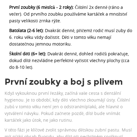
První zoubky (6 měsíců - 2 roky):
Čištění 2x denně (ráno a
večer). Od prvního zoubku používáme kartáček a množství
pasty velikosti zrnka rýže.
Batolata (2-6 let):
Dvakrát denně, přičemž rodič musí zuby do
6. roku věku vždy dočistit. Děti v tomto věku nemají
dostatečnou jemnou motoriku.
Školní děti (6+ let):
Dvakrát denně, dohled rodičů pokračuje,
dokud dítě nezvládne perfektně vyčistit všechny plochy (cca
do 8-10 let).
První zoubky a boj s plivem
Když vykouknou první
řezáky
, začíná vaše cesta s dentální
hygienou. Je to období, kdy děti všechno zkoumájí ústy.
Čištění
zubů
v tomto věku není jen o odstraněníplaků, ale hlavně o
vytváření návyku. Pokud začnete pozdě, dítě bude vnímát
kartáček jako útok, ne jako rutinu.
V této fázi je klíčové zvolit správnou
dětskou zubní pastu
. Musí
mít nízký obsah
fluoridu
, aby dítě při nechtěném spolknutí