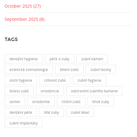
October 2025
(27)
September 2025
(8)
TAGS
dentální hygiena
péče o zuby
zubní kámen
estetická stomatologie
bělení zubů
zubní fazety
ústní hygiena
citlivost zubů
zubní hygiena
bolest zubů
ortodoncie
odstranění zubního kamene
úsměv
ortodontie
čištění zubů
křivé zuby
dentální péče
bílé zuby
zubní lékař
zubní implantáty