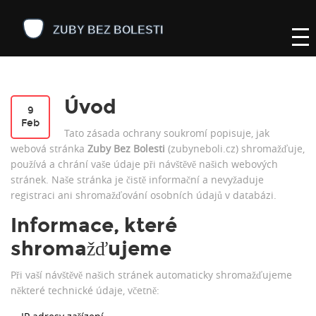
Úvod
9
Feb
Tato zásada ochrany soukromí popisuje, jak
webová stránka
Zuby Bez Bolesti
(zubyneboli.cz) shromažďuje,
používá a chrání vaše údaje při návštěvě našich webových
stránek. Naše stránka je čistě informační a nevyžaduje
registraci ani shromažďování osobních údajů v databázi.
Informace, které
shromažďujeme
Při vaší návštěvě našich stránek automaticky shromažďujeme
některé technické údaje, včetně: