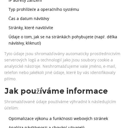
IP adresy zařízení
Typ prohlížeče a operačního systému
Čas a datum návštěvy
Stránky, které navštívíte
Údaje o tom, jak se na stránkách pohybujete (např. délka
návštěvy, kliknutí)
Tyto údaje jsou shromažďovány automaticky prostřednictvím
serverových logů a technologií jako jsou soubory cookie a
analytické nástroje. Neshromažďujeme vaše jméno, e-mail,
telefon nebo jakékoli jiné údaje, které by vás identifikovaly
přímo.
Jak používáme informace
Shromažďované údaje používáme výhradně k následujícím
účelům:
Optimalizace výkonu a funkčnosti webových stránek
Analýza návštěvnosti a chování uživatelů