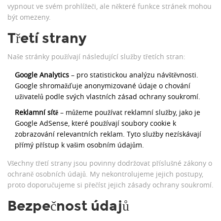
vypnout ve svém prohlížeči, ale některé funkce stránek mohou
být omezeny.
Třetí strany
Naše stránky používají následující služby třetích stran:
Google Analytics
– pro statistickou analýzu návštěvnosti.
Google shromažďuje anonymizované údaje o chování
uživatelů podle svých vlastních zásad ochrany soukromí.
Reklamní sítě
– můžeme používat reklamní služby, jako je
Google AdSense, které používají soubory cookie k
zobrazování relevantních reklam. Tyto služby nezískávají
přímý přístup k vašim osobním údajům.
Všechny třetí strany jsou povinny dodržovat příslušné zákony o
ochraně osobních údajů. My nekontrolujeme jejich postupy,
proto doporučujeme si přečíst jejich zásady ochrany soukromí.
Bezpečnost údajů