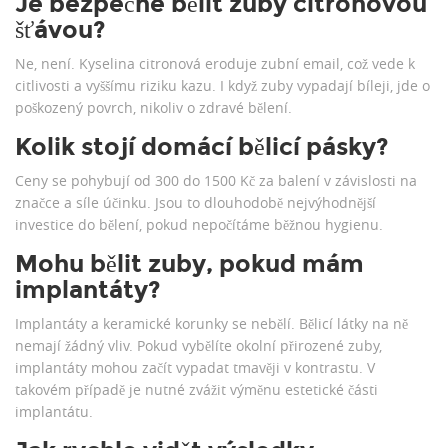
Je bezpečné bělit zuby citronovou
šťávou?
Ne, není. Kyselina citronová eroduje zubní email, což vede k
citlivosti a vyššímu riziku kazu. I když zuby vypadají bíleji, jde o
poškozený povrch, nikoliv o zdravé bělení.
Kolik stojí domácí bělicí pásky?
Ceny se pohybují od 300 do 1500 Kč za balení v závislosti na
značce a síle účinku. Jsou to dlouhodobě nejvýhodnější
investice do bělení, pokud nepočítáme běžnou hygienu.
Mohu bělit zuby, pokud mám
implantáty?
Implantáty a keramické korunky se nebělí. Bělicí látky na ně
nemají žádný vliv. Pokud vybělíte okolní přirozené zuby,
implantáty mohou začít vypadat tmavěji v kontrastu. V
takovém případě je nutné zvážit výměnu estetické části
implantátu.