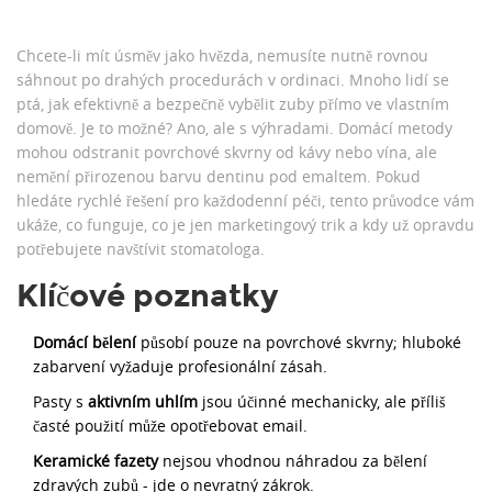
Chcete-li mít úsměv jako hvězda, nemusíte nutně rovnou
sáhnout po drahých procedurách v ordinaci. Mnoho lidí se
ptá, jak efektivně a bezpečně vybělit zuby přímo ve vlastním
domově. Je to možné? Ano, ale s výhradami. Domácí metody
mohou odstranit povrchové skvrny od kávy nebo vína, ale
nemění přirozenou barvu dentinu pod emaltem. Pokud
hledáte rychlé řešení pro každodenní péči, tento průvodce vám
ukáže, co funguje, co je jen marketingový trik a kdy už opravdu
potřebujete navštívit stomatologa.
Klíčové poznatky
Domácí bělení
působí pouze na povrchové skvrny; hluboké
zabarvení vyžaduje profesionální zásah.
Pasty s
aktivním uhlím
jsou účinné mechanicky, ale příliš
časté použití může opotřebovat email.
Keramické fazety
nejsou vhodnou náhradou za bělení
zdravých zubů - jde o nevratný zákrok.