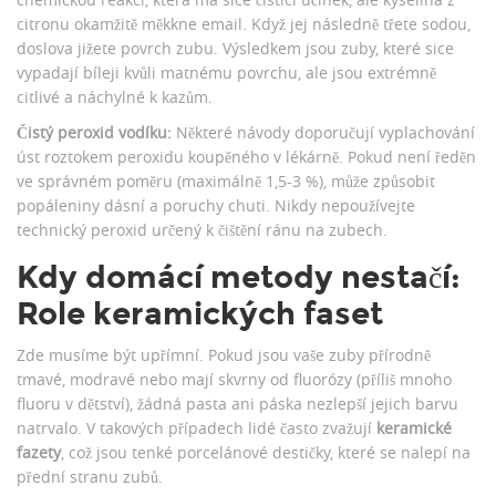
citronu okamžitě měkkne email. Když jej následně třete sodou,
doslova jižete povrch zubu. Výsledkem jsou zuby, které sice
vypadají bíleji kvůli matnému povrchu, ale jsou extrémně
citlivé a náchylné k kazům.
Čistý peroxid vodíku:
Některé návody doporučují vyplachování
úst roztokem peroxidu koupěného v lékárně. Pokud není ředěn
ve správném poměru (maximálně 1,5-3 %), může způsobit
popáleniny dásní a poruchy chuti. Nikdy nepoužívejte
technický peroxid určený k čištění ránu na zubech.
Kdy domácí metody nestačí:
Role keramických faset
Zde musíme být upřímní. Pokud jsou vaše zuby přírodně
tmavé, modravé nebo mají skvrny od fluorózy (příliš mnoho
fluoru v dětství), žádná pasta ani páska nezlepší jejich barvu
natrvalo. V takových případech lidé často zvažují
keramické
fazety
, což jsou
tenké porcelánové destičky, které se nalepí na
přední stranu zubů
.