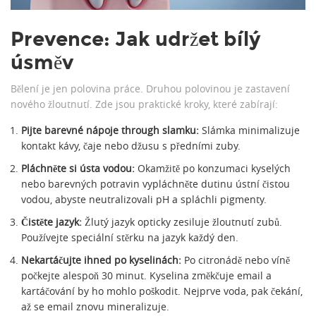
Prevence: Jak udržet bílý
úsměv
Bělení je jen polovina práce. Druhou polovinou je zastavení
nového žloutnutí. Zde jsou praktické kroky, které zabírají:
Pijte barevné nápoje through slamku:
Slámka minimalizuje
kontakt kávy, čaje nebo džusu s předními zuby.
Pláchněte si ústa vodou:
Okamžitě po konzumaci kyselých
nebo barevných potravin vypláchněte dutinu ústní čistou
vodou, abyste neutralizovali pH a spláchli pigmenty.
Čistěte jazyk:
Žlutý jazyk opticky zesiluje žloutnutí zubů.
Používejte speciální stěrku na jazyk každý den.
Nekartáčujte ihned po kyselinách:
Po citronádě nebo víně
počkejte alespoň 30 minut. Kyselina změkčuje email a
kartáčování by ho mohlo poškodit. Nejprve voda, pak čekání,
až se email znovu mineralizuje.