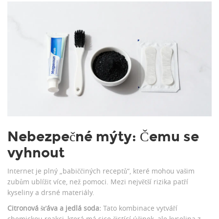
Nebezpečné mýty: Čemu se
vyhnout
Internet je plný „babiččiných receptů“, které mohou vašim
zubům ublížit více, než pomoci. Mezi největší rizika patří
kyseliny a drsné materiály.
Citronová šťáva a jedlá soda:
Tato kombinace vytváří
chemickou reakci, která má sice čistící účinek, ale kyselina z