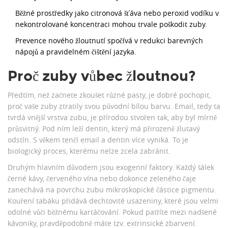
Běžné prostředky jako citronová šťáva nebo peroxid vodíku v
nekontrolované koncentraci mohou trvale poškodit zuby.
Prevence nového žloutnutí spočívá v redukci barevných
nápojů a pravidelném čištění jazyka.
Proč zuby vůbec žloutnou?
Předtím, než začnete zkoušet různé pasty, je dobré pochopit,
proč vaše zuby ztratily svou původní bílou barvu. Email, tedy ta
tvrdá vnější vrstva zubu, je přírodou stvořen tak, aby byl mírně
průsvitný. Pod ním leží dentin, který má přirozeně žlutavý
odstín. S věkem tenčí email a dentin více vyniká. To je
biologický proces, kterému nelze zcela zabránit.
Druhým hlavním důvodem jsou exogenní faktory. Každý šálek
černé kávy, červeného vína nebo dokonce zeleného čaje
zanechává na povrchu zubu mikroskopické částice pigmentu.
Kouření tabáku přidává dechtovité usazeniny, které jsou velmi
odolné vůči běžnému kartáčování. Pokud patříte mezi nadšené
kávoniky, pravděpodobně máte tzv. extrinsické zbarvení.