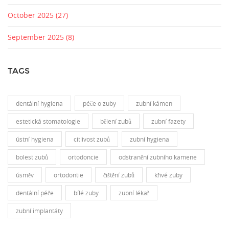
October 2025
(27)
September 2025
(8)
TAGS
dentální hygiena
péče o zuby
zubní kámen
estetická stomatologie
bělení zubů
zubní fazety
ústní hygiena
citlivost zubů
zubní hygiena
bolest zubů
ortodoncie
odstranění zubního kamene
úsměv
ortodontie
čištění zubů
křivé zuby
dentální péče
bílé zuby
zubní lékař
zubní implantáty