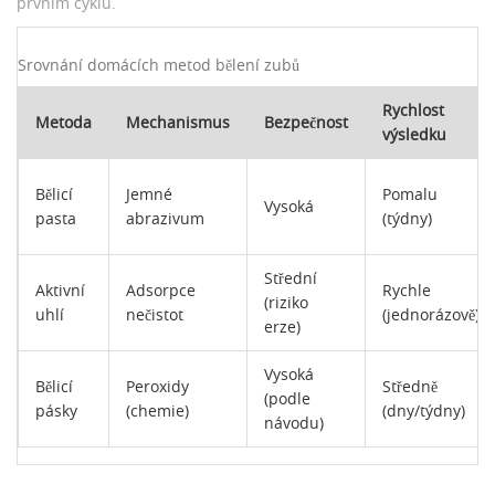
prvním cyklu.
Srovnání domácích metod bělení zubů
Rychlost
Metoda
Mechanismus
Bezpečnost
výsledku
Bělicí
Jemné
Pomalu
Vysoká
pasta
abrazivum
(týdny)
Střední
Aktivní
Adsorpce
Rychle
(riziko
uhlí
nečistot
(jednorázově)
erze)
Vysoká
Bělicí
Peroxidy
Středně
(podle
pásky
(chemie)
(dny/týdny)
návodu)