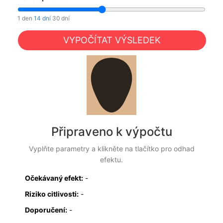
1 den
14 dní
30 dní
VYPOČÍTAT VÝSLEDEK
Připraveno k výpočtu
Vyplňte parametry a klikněte na tlačítko pro odhad
efektu.
Očekávaný efekt:
-
Riziko citlivosti:
-
Doporučení:
-