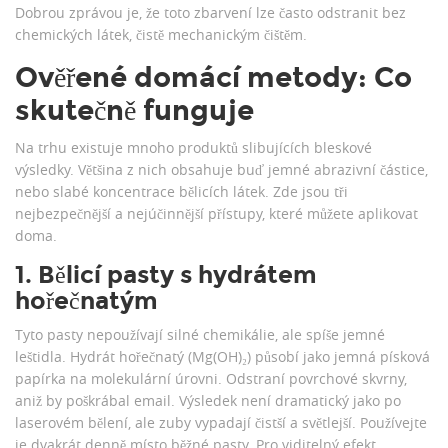
Dobrou zprávou je, že toto zbarvení lze často odstranit bez
chemických látek, čistě mechanickým čištěm.
Ověřené domácí metody: Co
skutečně funguje
Na trhu existuje mnoho produktů slibujících bleskové
výsledky. Většina z nich obsahuje buď jemné abrazivní částice,
nebo slabé koncentrace bělicích látek. Zde jsou tři
nejbezpečnější a nejúčinnější přístupy, které můžete aplikovat
doma.
1. Bělicí pasty s hydrátem
hořečnatým
Tyto pasty nepoužívají silné chemikálie, ale spíše jemné
leštidla. Hydrát hořečnatý (Mg(OH)₂) působí jako jemná písková
papírka na molekulární úrovni. Odstraní povrchové skvrny,
aniž by poškrábal email. Výsledek není dramatický jako po
laserovém bělení, ale zuby vypadají čistší a světlejší. Používejte
je dvakrát denně místo běžné pasty. Pro viditelný efekt