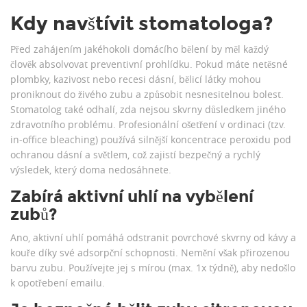
Kdy navštívit stomatologa?
Před zahájením jakéhokoli domácího bělení by měl každý
člověk absolvovat preventivní prohlídku. Pokud máte netěsné
plombky, kazivost nebo recesi dásní, bělicí látky mohou
proniknout do živého zubu a způsobit nesnesitelnou bolest.
Stomatolog také odhalí, zda nejsou skvrny důsledkem jiného
zdravotního problému. Profesionální ošetření v ordinaci (tzv.
in-office bleaching) používá silnější koncentrace peroxidu pod
ochranou dásní a světlem, což zajistí bezpečný a rychlý
výsledek, který doma nedosáhnete.
Zabírá aktivní uhlí na vybělení
zubů?
Ano, aktivní uhlí pomáhá odstranit povrchové skvrny od kávy a
kouře díky své adsorpční schopnosti. Nemění však přirozenou
barvu zubu. Používejte jej s mírou (max. 1x týdně), aby nedošlo
k opotřebení emailu.