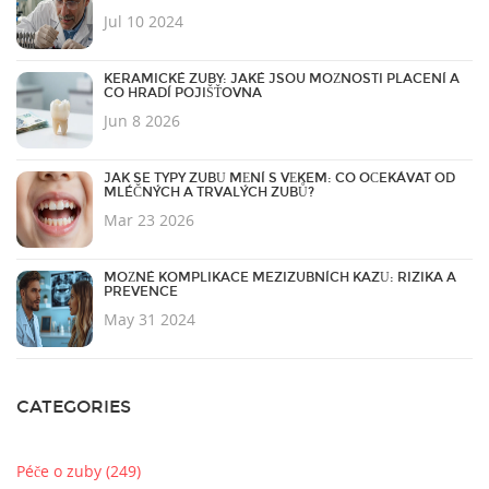
Jul 10 2024
KERAMICKÉ ZUBY: JAKÉ JSOU MOŽNOSTI PLACENÍ A
CO HRADÍ POJIŠŤOVNA
Jun 8 2026
JAK SE TYPY ZUBŮ MĚNÍ S VĚKEM: CO OČEKÁVAT OD
MLÉČNÝCH A TRVALÝCH ZUBŮ?
Mar 23 2026
MOŽNÉ KOMPLIKACE MEZIZUBNÍCH KAZŮ: RIZIKA A
PREVENCE
May 31 2024
CATEGORIES
Péče o zuby
(249)