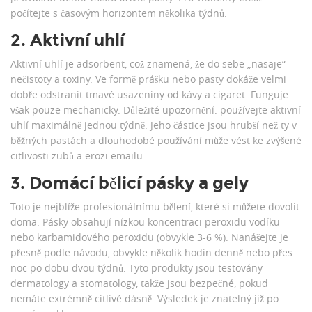
počítejte s časovým horizontem několika týdnů.
2. Aktivní uhlí
Aktivní uhlí je adsorbent, což znamená, že do sebe „nasaje“
nečistoty a toxiny. Ve formě prášku nebo pasty dokáže velmi
dobře odstranit tmavé usazeniny od kávy a cigaret. Funguje
však pouze mechanicky. Důležité upozornění: používejte aktivní
uhlí maximálně jednou týdně. Jeho částice jsou hrubší než ty v
běžných pastách a dlouhodobé používání může vést ke zvýšené
citlivosti zubů a erozi emailu.
3. Domácí bělicí pásky a gely
Toto je nejblíže profesionálnímu bělení, které si můžete dovolit
doma. Pásky obsahují nízkou koncentraci peroxidu vodíku
nebo karbamidového peroxidu (obvykle 3-6 %). Nanášejte je
přesně podle návodu, obvykle několik hodin denně nebo přes
noc po dobu dvou týdnů. Tyto produkty jsou testovány
dermatology a stomatology, takže jsou bezpečné, pokud
nemáte extrémně citlivé dásně. Výsledek je znatelný již po