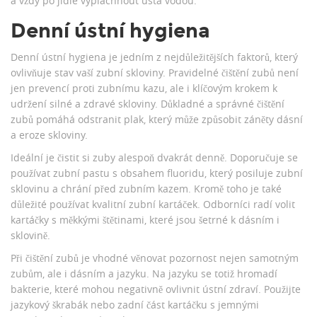
a vždy po jídle vypláchnout ústa vodou.
Denní ústní hygiena
Denní ústní hygiena je jedním z nejdůležitějších faktorů, který
ovlivňuje stav vaší zubní skloviny. Pravidelné čištění zubů není
jen prevencí proti zubnímu kazu, ale i klíčovým krokem k
udržení silné a zdravé skloviny. Důkladné a správné čištění
zubů pomáhá odstranit plak, který může způsobit záněty dásní
a eroze skloviny.
Ideální je čistit si zuby alespoň dvakrát denně. Doporučuje se
používat zubní pastu s obsahem fluoridu, který posiluje zubní
sklovinu a chrání před zubním kazem. Kromě toho je také
důležité používat kvalitní zubní kartáček. Odborníci radí volit
kartáčky s měkkými štětinami, které jsou šetrné k dásním i
sklovině.
Při čištění zubů je vhodné věnovat pozornost nejen samotným
zubům, ale i dásním a jazyku. Na jazyku se totiž hromadí
bakterie, které mohou negativně ovlivnit ústní zdraví. Použijte
jazykový škrabák nebo zadní část kartáčku s jemnými