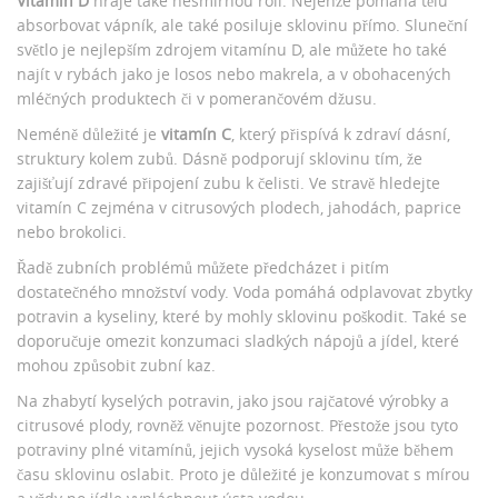
Vitamín D
hraje také nesmírnou roli. Nejenže pomáhá tělu
absorbovat vápník, ale také posiluje sklovinu přímo. Sluneční
světlo je nejlepším zdrojem vitamínu D, ale můžete ho také
najít v rybách jako je losos nebo makrela, a v obohacených
mléčných produktech či v pomerančovém džusu.
Neméně důležité je
vitamín C
, který přispívá k zdraví dásní,
struktury kolem zubů. Dásně podporují sklovinu tím, že
zajišťují zdravé připojení zubu k čelisti. Ve stravě hledejte
vitamín C zejména v citrusových plodech, jahodách, paprice
nebo brokolici.
Řadě zubních problémů můžete předcházet i pitím
dostatečného množství vody. Voda pomáhá odplavovat zbytky
potravin a kyseliny, které by mohly sklovinu poškodit. Také se
doporučuje omezit konzumaci sladkých nápojů a jídel, které
mohou způsobit zubní kaz.
Na zhabytí kyselých potravin, jako jsou rajčatové výrobky a
citrusové plody, rovněž věnujte pozornost. Přestože jsou tyto
potraviny plné vitamínů, jejich vysoká kyselost může během
času sklovinu oslabit. Proto je důležité je konzumovat s mírou