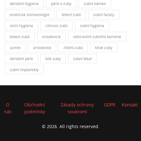
dentální hygiena
péče o zuby
zubní kámen
estetická stomatologie
bělení zubů
zubní fazety
ústní hygiena
citlivost zubů
zubní hygiena
bolest zubů
ortodoncie
odstranění zubního kamene
úsměv
ortodontie
čištění zubů
křivé zuby
dentální péče
bílé zuby
zubní lékař
zubní implantáty
O
Obchodní
Zásady ochrany
GDPR
Kontakt
nás
podmínky
soukromí
© 2026. All rights reserved.