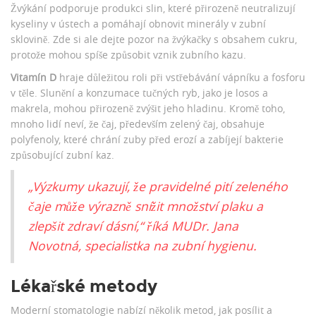
Žvýkání podporuje produkci slin, které přirozeně neutralizují
kyseliny v ústech a pomáhají obnovit minerály v zubní
sklovině. Zde si ale dejte pozor na žvýkačky s obsahem cukru,
protože mohou spíše způsobit vznik zubního kazu.
Vitamín D
hraje důležitou roli při vstřebávání vápníku a fosforu
v těle. Slunění a konzumace tučných ryb, jako je losos a
makrela, mohou přirozeně zvýšit jeho hladinu. Kromě toho,
mnoho lidí neví, že čaj, především zelený čaj, obsahuje
polyfenoly, které chrání zuby před erozí a zabíjejí bakterie
způsobující zubní kaz.
„Výzkumy ukazují, že pravidelné pití zeleného
čaje může výrazně snížit množství plaku a
zlepšit zdraví dásní,“ říká MUDr. Jana
Novotná, specialistka na zubní hygienu.
Lékařské metody
Moderní stomatologie nabízí několik metod, jak posílit a