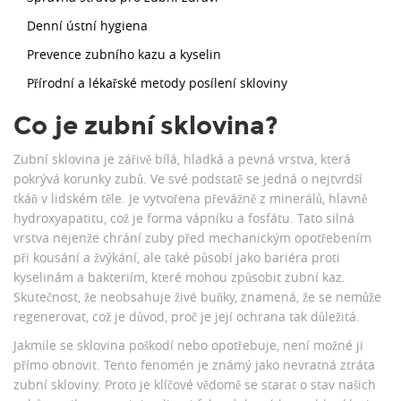
Denní ústní hygiena
Prevence zubního kazu a kyselin
Přírodní a lékařské metody posílení skloviny
Co je zubní sklovina?
Zubní sklovina je zářivě bílá, hladká a pevná vrstva, která
pokrývá korunky zubů. Ve své podstatě se jedná o nejtvrdší
tkáň v lidském těle. Je vytvořena převážně z minerálů, hlavně
hydroxyapatitu, což je forma vápníku a fosfátu. Tato silná
vrstva nejenže chrání zuby před mechanickým opotřebením
při kousání a žvýkání, ale také působí jako bariéra proti
kyselinám a bakteriím, které mohou způsobit zubní kaz.
Skutečnost, že neobsahuje živé buňky, znamená, že se nemůže
regenerovat, což je důvod, proč je její ochrana tak důležitá.
Jakmile se sklovina poškodí nebo opotřebuje, není možné ji
přímo obnovit. Tento fenomén je známý jako nevratná ztráta
zubní skloviny. Proto je klíčové vědomě se starat o stav našich