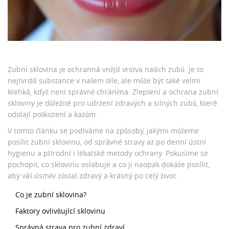
Zubní sklovina je ochranná vnější vrstva našich zubů. Je to
nejtvrdší substance v našem těle, ale může být také velmi
křehká, když není správně chráněna. Zlepšení a ochrana zubní
skloviny je důležité pro udržení zdravých a silných zubů, které
odolají poškození a kazům.
V tomto článku se podíváme na způsoby, jakými můžeme
posílit zubní sklovinu, od správné stravy až po denní ústní
hygienu a přírodní i lékařské metody ochrany. Pokusíme se
pochopit, co sklovinu oslabuje a co ji naopak dokáže posílit,
aby váš úsměv zůstal zdravý a krásný po celý život.
Co je zubní sklovina?
Faktory ovlivňující sklovinu
Správná strava pro zubní zdraví