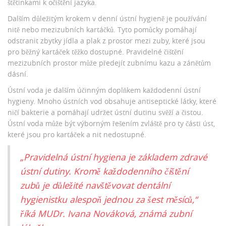
štětinkami k očištění jazyka.
Dalším důležitým krokem v denní ústní hygieně je používání
nitě nebo mezizubních kartáčků. Tyto pomůcky pomáhají
odstranit zbytky jídla a plak z prostor mezi zuby, které jsou
pro běžný kartáček těžko dostupné. Pravidelné čištění
mezizubních prostor může předejít zubnímu kazu a zánětům
dásní.
Ústní voda je dalším účinným doplňkem každodenní ústní
hygieny. Mnoho ústních vod obsahuje antiseptické látky, které
ničí bakterie a pomáhají udržet ústní dutinu svěží a čistou.
Ústní voda může být výborným řešením zvláště pro ty části úst,
které jsou pro kartáček a nit nedostupné.
„Pravidelná ústní hygiena je základem zdravé
ústní dutiny. Kromě každodenního čištění
zubů je důležité navštěvovat dentální
hygienistku alespoň jednou za šest měsíců,“
říká MUDr. Ivana Nováková, známá zubní