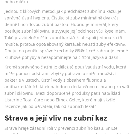
nebo mléko.
Jednou z klíčových metod, jak předcházet zubnímu kazu, je
správná ústní hygiena. Čistěte si zuby minimálně dvakrát
denně fluoridovou zubní pastou. Fluorid je minerál, který
posiluje zubní sklovinu a zvyšuje její odolnost vůči kyselinám.
Také pravidelně měňte zubní kartáček, alespoň jednou za tři
měsíce, protože opotřebovaný kartáček nečistí zuby efektivně.
Dbejte na použití správné techniky čištění, což zahrnuje jemné
kruhové pohyby a nezapomínejte na čištění jazyka a dásní.
Kromě správného čištění je důležité používat ústní vodu, která
může pomoci odstranit zbytky potravin a snížit množství
bakterie v ústech. Ústní vody s obsahem fluoridu a
antibakteriálních látek nabídnou dodatečnou ochranu pro vaši
zubní sklovinu. Mezi doporučené produkty patří například
Listerine Total Care nebo Elmex Gelee, které mají skvělé
recenze jak od uživatelů, tak od zubních lékařů.
Strava a její vliv na zubní kaz
Strava hraje zásadní roli v prevenci zubního kazu. Snižte