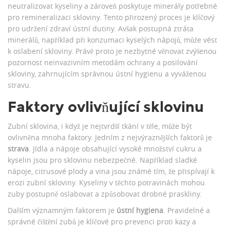
neutralizovat kyseliny a zároveň poskytuje minerály potřebné
pro remineralizaci skloviny. Tento přirozený proces je klíčový
pro udržení zdraví ústní dutiny. Avšak postupná ztráta
minerálů, například při konzumaci kyselých nápojů, může vést
k oslabení skloviny. Právě proto je nezbytné věnovat zvýšenou
pozornost neinvazivním metodám ochrany a posilování
skloviny, zahrnujícím správnou ústní hygienu a vyváženou
stravu.
Faktory ovlivňující sklovinu
Zubní sklovina, i když je nejtvrdší tkání v těle, může být
ovlivněna mnoha faktory. Jedním z nejvýraznějších faktorů je
strava
. Jídla a nápoje obsahující vysoké množství cukru a
kyselin jsou pro sklovinu nebezpečné. Například sladké
nápoje, citrusové plody a vina jsou známé tím, že přispívají k
erozi zubní skloviny. Kyseliny v těchto potravinách mohou
zuby postupně oslabovat a způsobovat drobné praskliny.
Dalším významným faktorem je
ústní hygiena
. Pravidelné a
správné čištění zubů je klíčové pro prevenci proti kazy a