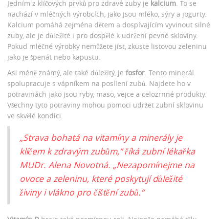
Jedním z klíčových prvků pro zdravé zuby je
kalcium
. To se
nachází v mléčných výrobcích, jako jsou mléko, sýry a jogurty.
Kalcium pomáhá zejména dětem a dospívajícím vyvinout silné
zuby, ale je důležité i pro dospělé k udržení pevné skloviny.
Pokud mléčné výrobky nemůžete jíst, zkuste listovou zeleninu
jako je špenát nebo kapustu.
Asi méně známý, ale také důležitý, je
fosfor
. Tento minerál
spolupracuje s vápníkem na posílení zubů. Najdete ho v
potravinách jako jsou ryby, maso, vejce a celozrnné produkty.
Všechny tyto potraviny mohou pomoci udržet zubní sklovinu
ve skvělé kondici.
„Strava bohatá na vitamíny a minerály je
klíčem k zdravým zubům,“ říká zubní lékařka
MUDr. Alena Novotná. „Nezapomínejme na
ovoce a zeleninu, které poskytují důležité
živiny i vlákno pro čištění zubů.“