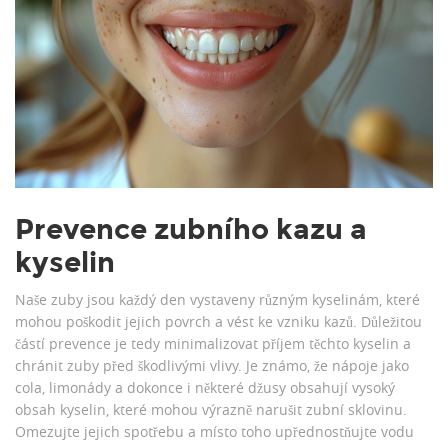
Prevence zubního kazu a
kyselin
Naše zuby jsou každý den vystaveny různým kyselinám, které
mohou poškodit jejich povrch a vést ke vzniku kazů. Důležitou
částí prevence je tedy minimalizovat příjem těchto kyselin a
chránit zuby před škodlivými vlivy. Je známo, že nápoje jako
cola, limonády a dokonce i některé džusy obsahují vysoký
obsah kyselin, které mohou výrazně narušit zubní sklovinu.
Omezujte jejich spotřebu a místo toho upřednostňujte vodu