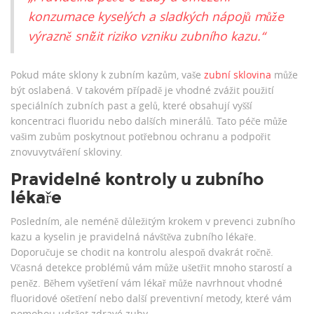
konzumace kyselých a sladkých nápojů může
výrazně snížit riziko vzniku zubního kazu.“
Pokud máte sklony k zubním kazům, vaše
zubní sklovina
může
být oslabená. V takovém případě je vhodné zvážit použití
speciálních zubních past a gelů, které obsahují vyšší
koncentraci fluoridu nebo dalších minerálů. Tato péče může
vašim zubům poskytnout potřebnou ochranu a podpořit
znovuvytváření skloviny.
Pravidelné kontroly u zubního
lékaře
Posledním, ale neméně důležitým krokem v prevenci zubního
kazu a kyselin je pravidelná návštěva zubního lékaře.
Doporučuje se chodit na kontrolu alespoň dvakrát ročně.
Včasná detekce problémů vám může ušetřit mnoho starostí a
peněz. Během vyšetření vám lékař může navrhnout vhodné
fluoridové ošetření nebo další preventivní metody, které vám
pomohou udržet zdravé zuby.