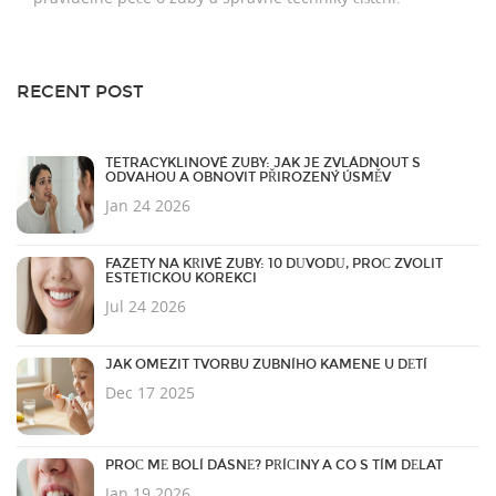
RECENT POST
TETRACYKLINOVÉ ZUBY: JAK JE ZVLÁDNOUT S
ODVAHOU A OBNOVIT PŘIROZENÝ ÚSMĚV
Jan 24 2026
FAZETY NA KŘIVÉ ZUBY: 10 DŮVODŮ, PROČ ZVOLIT
ESTETICKOU KOREKCI
Jul 24 2026
JAK OMEZIT TVORBU ZUBNÍHO KAMENE U DĚTÍ
Dec 17 2025
PROČ MĚ BOLÍ DÁSNĚ? PŘÍČINY A CO S TÍM DĚLAT
Jan 19 2026