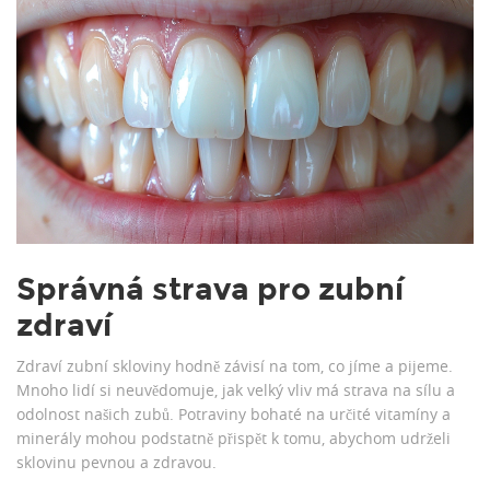
Správná strava pro zubní
zdraví
Zdraví zubní skloviny hodně závisí na tom, co jíme a pijeme.
Mnoho lidí si neuvědomuje, jak velký vliv má strava na sílu a
odolnost našich zubů. Potraviny bohaté na určité vitamíny a
minerály mohou podstatně přispět k tomu, abychom udrželi
sklovinu pevnou a zdravou.