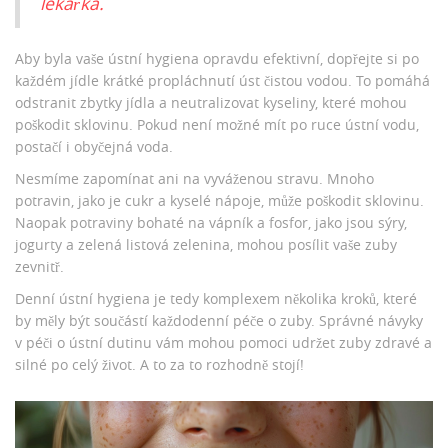
lékařka.
Aby byla vaše ústní hygiena opravdu efektivní, dopřejte si po
každém jídle krátké propláchnutí úst čistou vodou. To pomáhá
odstranit zbytky jídla a neutralizovat kyseliny, které mohou
poškodit sklovinu. Pokud není možné mít po ruce ústní vodu,
postačí i obyčejná voda.
Nesmíme zapomínat ani na vyváženou stravu. Mnoho
potravin, jako je cukr a kyselé nápoje, může poškodit sklovinu.
Naopak potraviny bohaté na vápník a fosfor, jako jsou sýry,
jogurty a zelená listová zelenina, mohou posílit vaše zuby
zevnitř.
Denní ústní hygiena je tedy komplexem několika kroků, které
by měly být součástí každodenní péče o zuby. Správné návyky
v péči o ústní dutinu vám mohou pomoci udržet zuby zdravé a
silné po celý život. A to za to rozhodně stojí!