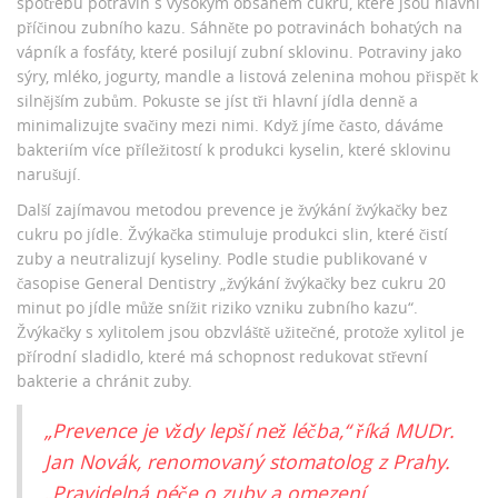
spotřebu potravin s vysokým obsahem cukru, které jsou hlavní
příčinou zubního kazu. Sáhněte po potravinách bohatých na
vápník a fosfáty, které posilují zubní sklovinu. Potraviny jako
sýry, mléko, jogurty, mandle a listová zelenina mohou přispět k
silnějším zubům. Pokuste se jíst tři hlavní jídla denně a
minimalizujte svačiny mezi nimi. Když jíme často, dáváme
bakteriím více příležitostí k produkci kyselin, které sklovinu
narušují.
Další zajímavou metodou prevence je žvýkání žvýkačky bez
cukru po jídle. Žvýkačka stimuluje produkci slin, které čistí
zuby a neutralizují kyseliny. Podle studie publikované v
časopise General Dentistry „žvýkání žvýkačky bez cukru 20
minut po jídle může snížit riziko vzniku zubního kazu“.
Žvýkačky s xylitolem jsou obzvláště užitečné, protože xylitol je
přírodní sladidlo, které má schopnost redukovat střevní
bakterie a chránit zuby.
„Prevence je vždy lepší než léčba,“ říká MUDr.
Jan Novák, renomovaný stomatolog z Prahy.
„Pravidelná péče o zuby a omezení