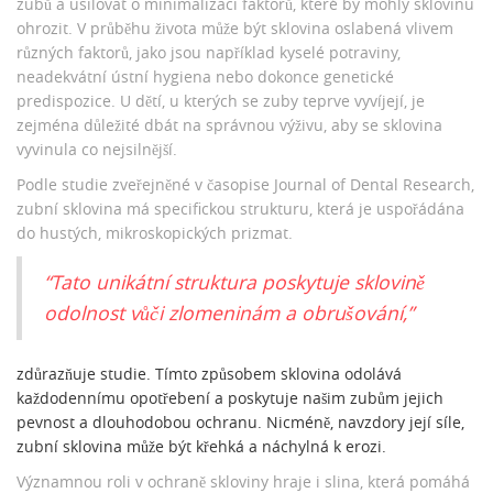
zubů a usilovat o minimalizaci faktorů, které by mohly sklovinu
ohrozit. V průběhu života může být sklovina oslabená vlivem
různých faktorů, jako jsou například kyselé potraviny,
neadekvátní ústní hygiena nebo dokonce genetické
predispozice. U dětí, u kterých se zuby teprve vyvíjejí, je
zejména důležité dbát na správnou výživu, aby se sklovina
vyvinula co nejsilnější.
Podle studie zveřejněné v časopise Journal of Dental Research,
zubní sklovina má specifickou strukturu, která je uspořádána
do hustých, mikroskopických prizmat.
“Tato unikátní struktura poskytuje sklovině
odolnost vůči zlomeninám a obrušování,”
zdůrazňuje studie. Tímto způsobem sklovina odolává
každodennímu opotřebení a poskytuje našim zubům jejich
pevnost a dlouhodobou ochranu. Nicméně, navzdory její síle,
zubní sklovina může být křehká a náchylná k erozi.
Významnou roli v ochraně skloviny hraje i slina, která pomáhá