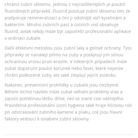
chránit zubní sklovinu. Jednou z nejrozšířenějších je použití
fluoridových přípravků. Fluorid posiluje zubní sklovinu tím, že
podporuje remineralizaci a činí ji odolnější vůči kyselinám a
bakteriím. Mnoho zubních past a ústních vod obsahuje
fluorid, avšak někdy může být zapotřebí profesionální aplikace
v ordinaci zubaře.
Další efektivní metodou jsou zubní laky a gelové ochrany. Tyto
přípravky se nanášejí přímo na zuby a poskytují jim silnou
ochrannou vrstvu proti erozím. V některých případech může
zubař doporučit použití korunek nebo faset, které nejenže
chrání poškozené zuby, ale také zlepšují jejich estetiku.
Nakonec, preventivní prohlídky u zubaře jsou nezbytné.
Během těchto návštěv může zubař odhalit problémy včas a
zajistit potřebnou léčbu dříve, než se stane cosi vážnějšího.
Pravidelná profesionální ústní hygiena také hraje klíčovou roli
při odstraňování zubního kamene a plaku, což jsou hlavní
faktory vedoucí k oslabení zubní skloviny.