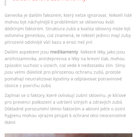
Genetika je dalším faktorem, který nelze ignorovat. Někteří lidé
mohou být náchylnější k problémům se sklovinou kvůli
dědičným faktorům. Struktura zubů a kvalita skloviny může být
ovlivněna genetikou, což znamená, že někteří jedinci mají zuby
přirozeně odolnější vůči kazu a erozi než jiní.
Dalším aspektem jsou
medikamenty
. Některé léky, jako jsou
antihistaminika, antidepresiva a léky na krevní tlak, mohou
způsobit suchost v ústech, což vede k nedostatku slin. Sliny
jsou velmi důležité pro přirozenou ochranu zubů, protože
pomáhají neutralizovat kyseliny a odplavovat potravinové
částice z povrchu zubů.
Zajímat se o faktory, které ovlivňují zubní sklovinu, je klíčové
pro prevenci poškození a udržení silných a zdravých zubů.
Důkladné porozumění těmto faktorům a aktivní péče o ústní
hygienu mohou výrazně přispět k ochraně této neocenitelné
tkáně.