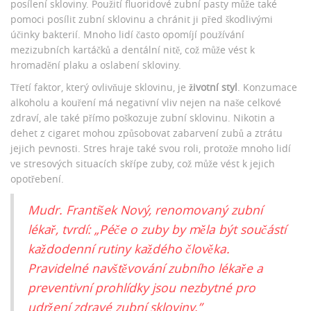
posílení skloviny. Použití fluoridové zubní pasty může také
pomoci posílit zubní sklovinu a chránit ji před škodlivými
účinky bakterií. Mnoho lidí často opomíjí používání
mezizubních kartáčků a dentální nitě, což může vést k
hromadění plaku a oslabení skloviny.
Třetí faktor, který ovlivňuje sklovinu, je
životní styl
. Konzumace
alkoholu a kouření má negativní vliv nejen na naše celkové
zdraví, ale také přímo poškozuje zubní sklovinu. Nikotin a
dehet z cigaret mohou způsobovat zabarvení zubů a ztrátu
jejich pevnosti. Stres hraje také svou roli, protože mnoho lidí
ve stresových situacích skřípe zuby, což může vést k jejich
opotřebení.
Mudr. František Nový, renomovaný zubní
lékař, tvrdí: „Péče o zuby by měla být součástí
každodenní rutiny každého člověka.
Pravidelné navštěvování zubního lékaře a
preventivní prohlídky jsou nezbytné pro
udržení zdravé zubní skloviny.”