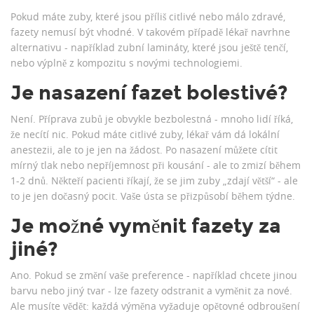
Pokud máte zuby, které jsou příliš citlivé nebo málo zdravé,
fazety nemusí být vhodné. V takovém případě lékař navrhne
alternativu - například zubní lamináty, které jsou ještě tenčí,
nebo výplně z kompozitu s novými technologiemi.
Je nasazení fazet bolestivé?
Není. Příprava zubů je obvykle bezbolestná - mnoho lidí říká,
že necítí nic. Pokud máte citlivé zuby, lékař vám dá lokální
anestezii, ale to je jen na žádost. Po nasazení můžete cítit
mírný tlak nebo nepříjemnost při kousání - ale to zmizí během
1-2 dnů. Někteří pacienti říkají, že se jim zuby „zdají větší“ - ale
to je jen dočasný pocit. Vaše ústa se přizpůsobí během týdne.
Je možné vyměnit fazety za
jiné?
Ano. Pokud se změní vaše preference - například chcete jinou
barvu nebo jiný tvar - lze fazety odstranit a vyměnit za nové.
Ale musíte vědět: každá výměna vyžaduje opětovné odbroušení