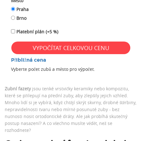
Město
Praha
Brno
Platební plán (+5 %)
VYPOČÍTAT CELKOVOU CENU
Přibližná cena
Vyberte počet zubů a město pro výpočet.
Zubní fazety
jsou tenké vrstvičky keramiky nebo kompozitu,
které se přilepují na přední zuby, aby zlepšily jejich vzhled.
Mnoho lidí si je vybírá, když chtějí skrýt skvrny, drobné štěrbiny,
nepravidelnosti tvaru nebo mírně posunuté zuby - bez
nutnosti nosit ortodontické dráty. Ale jak probíhá skutečný
postup nasazení? A co všechno musíte vědět, než se
rozhodnete?