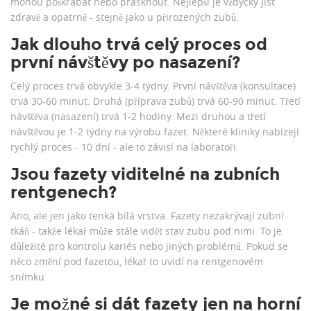
mohou poškrábat nebo prasknout. Nejlepší je vždycky jíst
zdravě a opatrně - stejně jako u přirozených zubů.
Jak dlouho trvá celý proces od
první návštěvy po nasazení?
Celý proces trvá obvykle 3-4 týdny. První návštěva (konsultace)
trvá 30-60 minut. Druhá (příprava zubů) trvá 60-90 minut. Třetí
návštěva (nasazení) trvá 1-2 hodiny. Mezi druhou a třetí
návštěvou je 1-2 týdny na výrobu fazet. Některé kliniky nabízejí
rychlý proces - 10 dní - ale to závisí na laboratoři.
Jsou fazety viditelné na zubních
rentgenech?
Ano, ale jen jako tenká bílá vrstva. Fazety nezakrývají zubní
tkáň - takže lékař může stále vidět stav zubu pod nimi. To je
důležité pro kontrolu kariés nebo jiných problémů. Pokud se
něco změní pod fazetou, lékař to uvidí na rentgenovém
snímku.
Je možné si dát fazety jen na horní