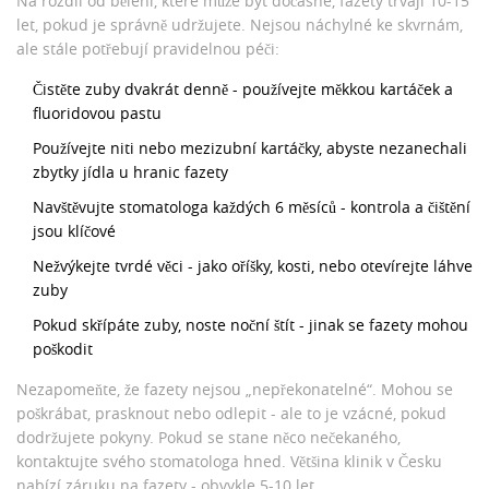
Na rozdíl od bělení, které může být dočasné, fazety trvají 10-15
let, pokud je správně udržujete. Nejsou náchylné ke skvrnám,
ale stále potřebují pravidelnou péči:
Čistěte zuby dvakrát denně - používejte měkkou kartáček a
fluoridovou pastu
Používejte niti nebo mezizubní kartáčky, abyste nezanechali
zbytky jídla u hranic fazety
Navštěvujte stomatologa každých 6 měsíců - kontrola a čištění
jsou klíčové
Nežvýkejte tvrdé věci - jako oříšky, kosti, nebo otevírejte láhve
zuby
Pokud skřípáte zuby, noste noční štít - jinak se fazety mohou
poškodit
Nezapomeňte, že fazety nejsou „nepřekonatelné“. Mohou se
poškrábat, prasknout nebo odlepit - ale to je vzácné, pokud
dodržujete pokyny. Pokud se stane něco nečekaného,
kontaktujte svého stomatologa hned. Většina klinik v Česku
nabízí záruku na fazety - obvykle 5-10 let.