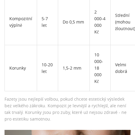
2
Střední
Kompozitní
5-7
000-4
Do 0,5 mm
(mohou
výplně
let
000
žloutnout
Kč
10
000-
10-20
Velmi
Korunky
1,5-2 mm
18
let
dobrá
000
Kč
Fazety jsou nejlepší volbou, pokud chcete estetický výsledek
bez velkého zákroku. Kompozit je levnější a rychlejší, ale není
tak trvalý. Korunky jsou pro zuby, které už nejsou zdravé - ne
pro estetiku samotnou.