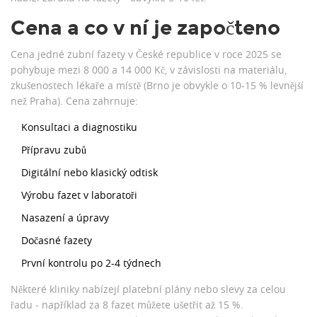
Cena a co v ní je započteno
Cena jedné zubní fazety v České republice v roce 2025 se
pohybuje mezi 8 000 a 14 000 Kč, v závislosti na materiálu,
zkušenostech lékaře a místě (Brno je obvykle o 10-15 % levnější
než Praha). Cena zahrnuje:
Konsultaci a diagnostiku
Přípravu zubů
Digitální nebo klasický odtisk
Výrobu fazet v laboratoři
Nasazení a úpravy
Dočasné fazety
První kontrolu po 2-4 týdnech
Některé kliniky nabízejí platební plány nebo slevy za celou
řadu - například za 8 fazet můžete ušetřit až 15 %.