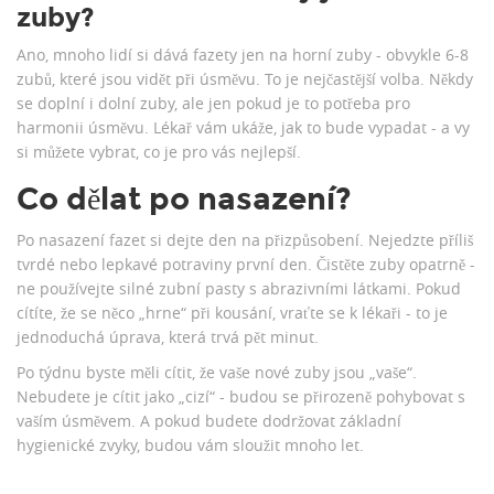
zuby?
Ano, mnoho lidí si dává fazety jen na horní zuby - obvykle 6-8
zubů, které jsou vidět při úsměvu. To je nejčastější volba. Někdy
se doplní i dolní zuby, ale jen pokud je to potřeba pro
harmonii úsměvu. Lékař vám ukáže, jak to bude vypadat - a vy
si můžete vybrat, co je pro vás nejlepší.
Co dělat po nasazení?
Po nasazení fazet si dejte den na přizpůsobení. Nejedzte příliš
tvrdé nebo lepkavé potraviny první den. Čistěte zuby opatrně -
ne používejte silné zubní pasty s abrazivními látkami. Pokud
cítíte, že se něco „hrne“ při kousání, vraťte se k lékaři - to je
jednoduchá úprava, která trvá pět minut.
Po týdnu byste měli cítit, že vaše nové zuby jsou „vaše“.
Nebudete je cítit jako „cizí“ - budou se přirozeně pohybovat s
vaším úsměvem. A pokud budete dodržovat základní
hygienické zvyky, budou vám sloužit mnoho let.