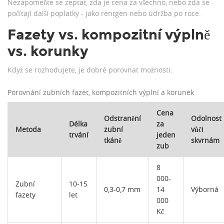
Nezapomeňte se zeptat, zda je cena za všechno, nebo zda se
počítají další poplatky - jako rentgen nebo údržba po roce.
Fazety vs. kompozitní výplně
vs. korunky
Když se rozhodujete, je dobré porovnat možnosti:
Porovnání zubních fazet, kompozitních výplní a korunek
Cena
Odstranění
Odolnost
Délka
za
Metoda
zubní
vůči
trvání
jeden
tkáně
skvrnám
zub
8
000-
Zubní
10-15
0,3-0,7 mm
14
Výborná
fazety
let
000
Kč