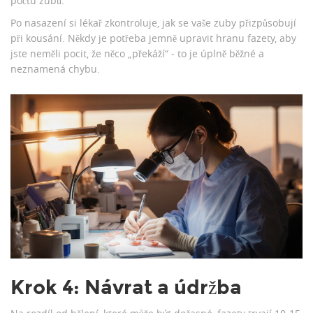
počtu zubů.
Po nasazení si lékař zkontroluje, jak se vaše zuby přizpůsobují
při kousání. Někdy je potřeba jemně upravit hranu fazety, aby
jste neměli pocit, že něco „překáží“ - to je úplně běžné a
neznamená chybu.
Krok 4: Návrat a údržba