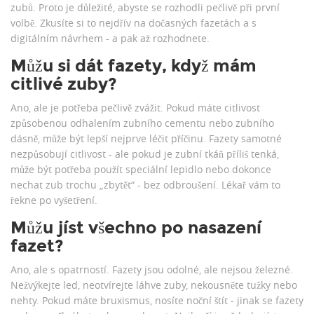
zubů. Proto je důležité, abyste se rozhodli pečlivě při první
volbě. Zkusíte si to nejdřív na dočasných fazetách a s
digitálním návrhem - a pak až rozhodnete.
Můžu si dát fazety, když mám
citlivé zuby?
Ano, ale je potřeba pečlivě zvážit. Pokud máte citlivost
způsobenou odhalením zubního cementu nebo zubního
dásně, může být lepší nejprve léčit příčinu. Fazety samotné
nezpůsobují citlivost - ale pokud je zubní tkáň příliš tenká,
může být potřeba použít speciální lepidlo nebo dokonce
nechat zub trochu „zbytět“ - bez odbroušení. Lékař vám to
řekne po vyšetření.
Můžu jíst všechno po nasazení
fazet?
Ano, ale s opatrností. Fazety jsou odolné, ale nejsou železné.
Nežvýkejte led, neotvírejte láhve zuby, nekousněte tužky nebo
nehty. Pokud máte bruxismus, nosíte noční štít - jinak se fazety