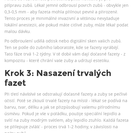
přípravu zubů. Lékař jemně odbrousí povrch zubů - obvykle jen
0,3-0,5 mm - aby fazeta mohla přilnout pevně a přirozeně.
Tento proces je minimálně invazivní a většinou nevyžaduje
lokální anestezii, ale pokud máte citlivé zuby, může lékař podat
malou dávku.
Po odbroušení udělá odtisk nebo digitální sken vašich zubů.
Ten se pošle do zubního laboratoře, kde se fazety vyrábějí.
Tato fáze trvá 1-2 týdny. V té době vám dají dočasné fazety - z
kompozitu - které chrání vaše zuby a udržují estetiku.
Krok 3: Nasazení trvalých
fazet
Při třetí návštěvě se odstraňují dočasné fazety a zuby se pečlivě
očistí. Poté se zkouší trvalé fazety na místě - lékař se podívá na
barvu, tvar, délku a jak se přizpůsobují vašemu přírodnímu
úsměvu. Pokud je vše v pořádku, použije speciální lepidlo a
svítí na zuby modrým světlem, aby lepidlo ztuhlo. Každá fazeta
se přilepuje zvlášť - proces trvá 1-2 hodiny, v závislosti na