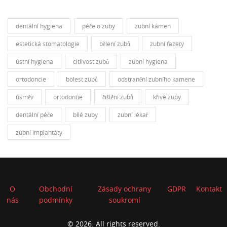
dentální hygiena
péče o zuby
zubní kámen
estetická stomatologie
bělení zubů
zubní fazety
ústní hygiena
citlivost zubů
zubní hygiena
ortodoncie
bolest zubů
odstranění zubního kamene
úsměv
ortodontie
čištění zubů
křivé zuby
dentální péče
bílé zuby
zubní lékař
zubní implantáty
O
Obchodní
Zásady ochrany
GDPR
Kontakt
nás
podmínky
soukromí
© 2026. All rights reserved.