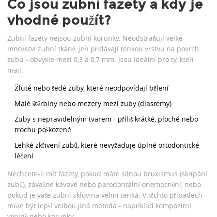
Co jsou zubní fazety a kdy je
vhodné použít?
Zubní fazety nejsou zubní korunky. Neodstraňují velké
množství zubní tkáně, jen přidávají tenkou vrstvu na povrch
zubu - obvykle mezi 0,3 a 0,7 mm. Jsou ideální pro ty, kteří
mají:
Žluté nebo šedé zuby, které neodpovídají bělení
Malé štěrbiny nebo mezery mezi zuby (diastemy)
Zuby s nepravidelným tvarem - příliš krátké, ploché nebo
trochu poškozené
Lehké zkřivení zubů, které nevyžaduje úplné ortodontické
léčení
Nechcete-li mít fazety, pokud máte silnou bruxismus (skřípání
zubů), závažné kávové nebo parodontální onemocnění, nebo
pokud je vaše zubní sklovina velmi tenká. V těchto případech
může být lepší volbou jiná metoda - například kompozitní
výplně nebo korunky.