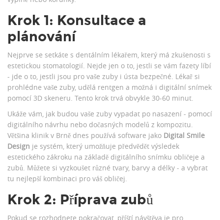
Krok 1: Konsultace a
plánování
Nejprve se setkáte s dentálním lékařem, který má zkušenosti s
estetickou stomatologií. Nejde jen o to, jestli se vám fazety líbí
- jde o to, jestli jsou pro vaše zuby i ústa bezpečné. Lékař si
prohlédne vaše zuby, udělá rentgen a možná i digitální snímek
pomocí 3D skeneru. Tento krok trvá obvykle 30-60 minut.
Ukáže vám, jak budou vaše zuby vypadat po nasazení - pomocí
digitálního návrhu nebo dočasných modelů z kompozitu.
Většina klinik v Brně dnes používá software jako
Digital Smile
Design
je systém, který umožňuje předvědět výsledek
estetického zákroku na základě digitálního snímku obličeje a
zubů
. Můžete si vyzkoušet různé tvary, barvy a délky - a vybrat
tu nejlepší kombinaci pro váš obličej.
Krok 2: Příprava zubů
Pokud se rozhodnete pokračovat, příští návštěva je pro