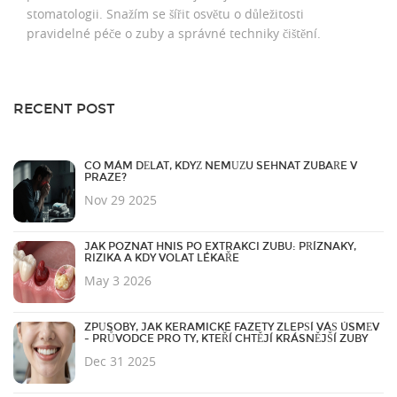
stomatologii. Snažím se šířit osvětu o důležitosti
pravidelné péče o zuby a správné techniky čištění.
RECENT POST
CO MÁM DĚLAT, KDYŽ NEMŮŽU SEHNAT ZUBAŘE V
PRAZE?
Nov 29 2025
JAK POZNAT HNIS PO EXTRAKCI ZUBU: PŘÍZNAKY,
RIZIKA A KDY VOLAT LÉKAŘE
May 3 2026
ZPŮSOBY, JAK KERAMICKÉ FAZETY ZLEPŠÍ VÁŠ ÚSMĚV
- PRŮVODCE PRO TY, KTEŘÍ CHTĚJÍ KRÁSNĚJŠÍ ZUBY
Dec 31 2025