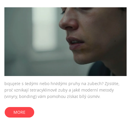
bojujete s šedými nebo hnědými pruhy na zubech? Zjistěte,
proč vznikají tetracyklinové zuby a jaké moderní metody
(vinyry, bonding) vám pomohou získat bílý úsměv.
MORE