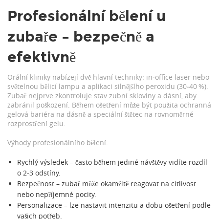
Profesionální bělení u
zubaře – bezpečně a
efektivně
Orální kliniky nabízejí dvě hlavní techniky: in‑office laser nebo
světelnou bělicí lampu a aplikaci silnějšího peroxidu (30‑40 %).
Zubař nejprve zkontroluje stav zubní skloviny a dásní, aby
zabránil poškození. Během ošetření může být použita ochranná
gelová bariéra na dásně a speciální štětec na rovnoměrné
rozprostření gelu.
Výhody profesionálního bělení:
Rychlý výsledek – často během jediné návštěvy vidíte rozdíl
o 2‑3 odstíny.
Bezpečnost – zubař může okamžitě reagovat na citlivost
nebo nepříjemné pocity.
Personalizace – lze nastavit intenzitu a dobu ošetření podle
vašich potřeb.