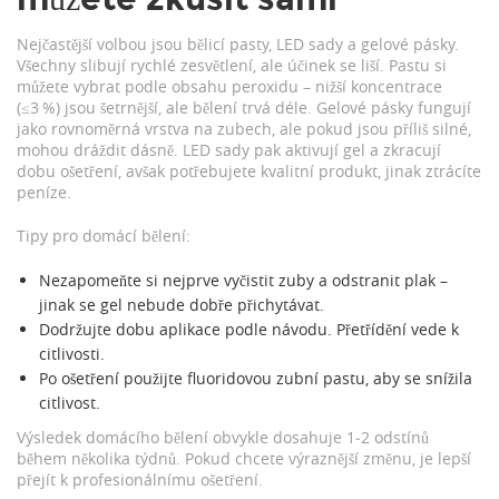
Nejčastější volbou jsou bělicí pasty, LED sady a gelové pásky.
Všechny slibují rychlé zesvětlení, ale účinek se liší. Pastu si
můžete vybrat podle obsahu peroxidu – nižší koncentrace
(≤3 %) jsou šetrnější, ale bělení trvá déle. Gelové pásky fungují
jako rovnoměrná vrstva na zubech, ale pokud jsou příliš silné,
mohou dráždit dásně. LED sady pak aktivují gel a zkracují
dobu ošetření, avšak potřebujete kvalitní produkt, jinak ztrácíte
peníze.
Tipy pro domácí bělení:
Nezapomeňte si nejprve vyčistit zuby a odstranit plak –
jinak se gel nebude dobře přichytávat.
Dodržujte dobu aplikace podle návodu. Přetřídění vede k
citlivosti.
Po ošetření použijte fluoridovou zubní pastu, aby se snížila
citlivost.
Výsledek domácího bělení obvykle dosahuje 1‑2 odstínů
během několika týdnů. Pokud chcete výraznější změnu, je lepší
přejít k profesionálnímu ošetření.