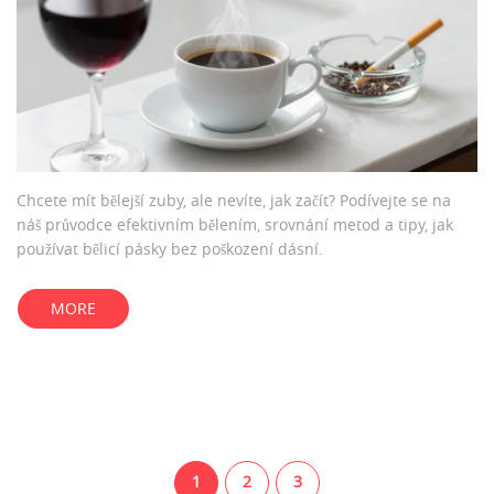
Chcete mít bělejší zuby, ale nevíte, jak začít? Podívejte se na
náš průvodce efektivním bělením, srovnání metod a tipy, jak
používat bělicí pásky bez poškození dásní.
MORE
1
2
3