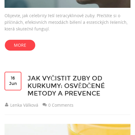
Objevte, jak celebrity řeší tetracyklinové zuby. Přečtěte si o
příčinách, efektivních metodách bělení a estetických řešeních,
která skutečně fungují.
MORE
JAK VYČISTIT ZUBY OD
16
Jun
KURKUMY: OSVĚDČENÉ
METODY A PREVENCE
Lenka Válková
0 Comments