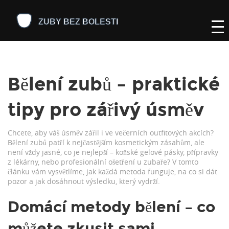
Bělení zubů – praktické
tipy pro zářivý úsměv
Chcete, aby váš úsměv zářil i ve večerních outfitových akcích?
Bělení zubů patří k nejčastějším kosmetickým zásahům, ale
není vždy jasné, co je nejlepší – koňské gelové pásky, přípravky
z lékárny, nebo profesionální ošetření u zubaře? V tomto
článku vám vysvětlíme, jak každá metoda funguje, na co si dát
pozor a jak dosáhnout výsledku, který vydrží.
Domácí metody bělení – co
můžete zkusit sami