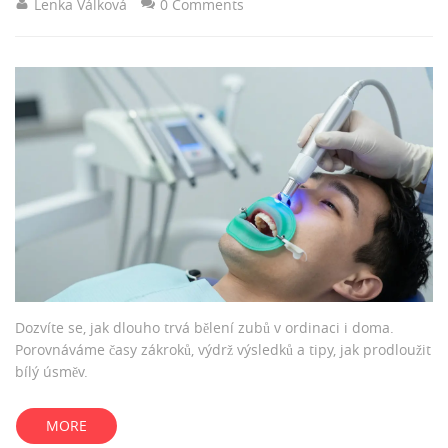
Lenka Válková
0 Comments
Dozvíte se, jak dlouho trvá bělení zubů v ordinaci i doma.
Porovnáváme časy zákroků, výdrž výsledků a tipy, jak prodloužit
bílý úsměv.
MORE