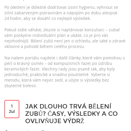
Po ošetření je důležité dodržovat ústní hygienu, vyhnout se
silně zabarveným potravinám a nápojům po dobu alespoň
24 hodin, aby se dosáhl co nejlepší výsledek.
Pokud stále váháte, zkuste si naplánovat konzultaci – zubař
vám poskytne individuální plán a ukáže, co je pro vás
nejvhodnější. Bělení zubů není jen o vzhledu, ale také o zdravé
sklovině a pohodě během celého procesu.
Na našem portálu najdete i další články, které vám pomohou s
péčí o krásný úsměv – od kompozitních fazet po údržbu
keramických fazet. Všechny rady jsou psané tak, aby byly
jednoduché, praktické a snadno použitelné. Vyberte si
metodu, která vám nejvíc sedí, a užijte si výsledky bez
zbytečné bolesti.
JAK DLOUHO TRVÁ BĚLENÍ
1
Jul
ZUBŮ? ČASY, VÝSLEDKY A CO
OVLIVŇUJE VÝDRŽ