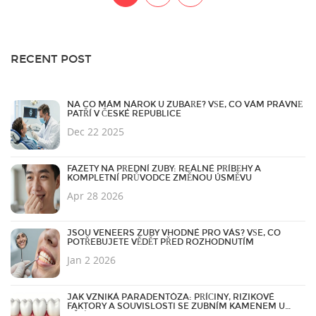
RECENT POST
NA CO MÁM NÁROK U ZUBAŘE? VŠE, CO VÁM PRÁVNĚ
PATŘÍ V ČESKÉ REPUBLICE
Dec 22 2025
FAZETY NA PŘEDNÍ ZUBY: REÁLNÉ PŘÍBĚHY A
KOMPLETNÍ PRŮVODCE ZMĚNOU ÚSMĚVU
Apr 28 2026
JSOU VENEERS ZUBY VHODNÉ PRO VÁS? VŠE, CO
POTŘEBUJETE VĚDĚT PŘED ROZHODNUTÍM
Jan 2 2026
JAK VZNIKÁ PARADENTÓZA: PŘÍČINY, RIZIKOVÉ
FAKTORY A SOUVISLOSTI SE ZUBNÍM KAMENEM U
DĚTÍ