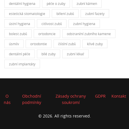
dentální hygiena
péče o zuby
zubní kámen
estetická stomatologie
bělení zubů
zubní fazety
ústní hygiena
citlivost zubů
zubní hygiena
bolest zubů
ortodoncie
odstranění zubního kamene
úsměv
ortodontie
čištění zubů
křivé zuby
dentální péče
bílé zuby
zubní lékař
zubní implantáty
O
Obchodní
Zásady ochrany
GDPR
Kontakt
nás
podmínky
soukromí
© 2026. All rights reserved.