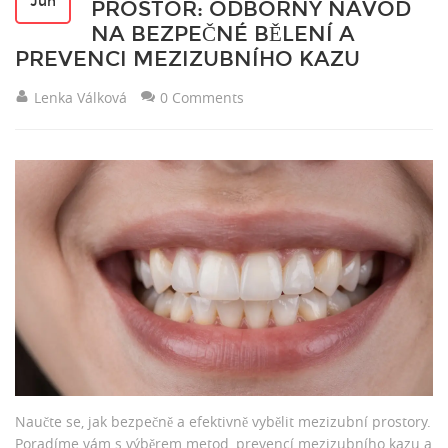
Jun
PROSTOR: ODBORNÝ NÁVOD
NA BEZPEČNÉ BĚLENÍ A
PREVENCI MEZIZUBNÍHO KAZU
Lenka Válková
0 Comments
Naučte se, jak bezpečně a efektivně vybělit mezizubní prostory.
Poradíme vám s výběrem metod, prevencí mezizubního kazu a