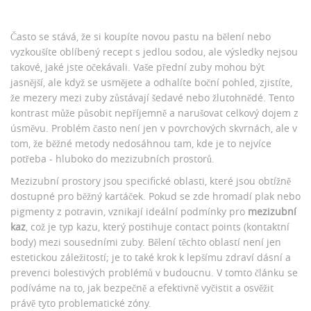
Často se stává, že si koupíte novou pastu na bělení nebo
vyzkoušíte oblíbený recept s jedlou sodou, ale výsledky nejsou
takové, jaké jste očekávali. Vaše přední zuby mohou být
jasnější, ale když se usmějete a odhalíte boční pohled, zjistíte,
že mezery mezi zuby zůstávají šedavé nebo žlutohnědé. Tento
kontrast může působit nepříjemně a narušovat celkový dojem z
úsměvu. Problém často není jen v povrchových skvrnách, ale v
tom, že běžné metody nedosáhnou tam, kde je to nejvíce
potřeba - hluboko do mezizubních prostorů.
Mezizubní prostory jsou specifické oblasti, které jsou obtížně
dostupné pro běžný kartáček. Pokud se zde hromadí plak nebo
pigmenty z potravin, vznikají ideální podmínky pro
mezizubní
kaz
, což je typ kazu, který postihuje contact points (kontaktní
body) mezi sousedními zuby. Bělení těchto oblastí není jen
estetickou záležitostí; je to také krok k lepšímu zdraví dásní a
prevenci bolestivých problémů v budoucnu. V tomto článku se
podíváme na to, jak bezpečně a efektivně vyčistit a osvěžit
právě tyto problematické zóny.