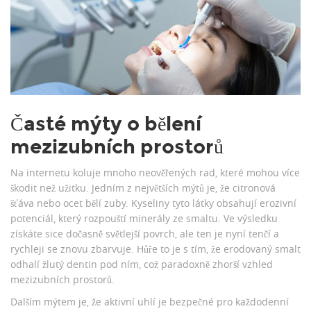
Časté mýty o bělení
mezizubních prostorů
Na internetu koluje mnoho neověřených rad, které mohou více
škodit než užitku. Jedním z největších mýtů je, že citronová
šťáva nebo ocet bělí zuby. Kyseliny tyto látky obsahují erozivní
potenciál, který rozpouští minerály ze smaltu. Ve výsledku
získáte sice dočasně světlejší povrch, ale ten je nyní tenčí a
rychleji se znovu zbarvuje. Hůře to je s tím, že erodovaný smalt
odhalí žlutý dentin pod ním, což paradoxně zhorší vzhled
mezizubních prostorů.
Dalším mýtem je, že aktivní uhlí je bezpečné pro každodenní