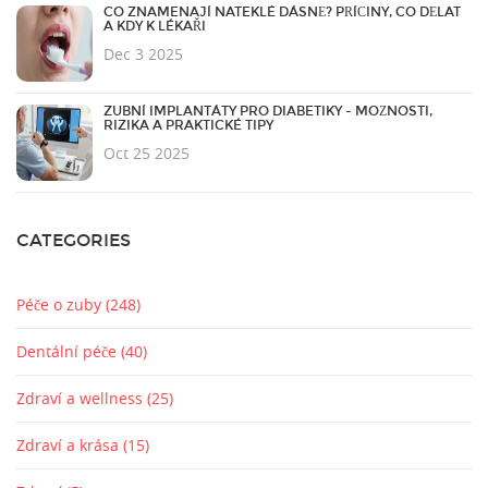
CO ZNAMENAJÍ NATEKLÉ DÁSNĚ? PŘÍČINY, CO DĚLAT
A KDY K LÉKAŘI
Dec 3 2025
ZUBNÍ IMPLANTÁTY PRO DIABETIKY - MOŽNOSTI,
RIZIKA A PRAKTICKÉ TIPY
Oct 25 2025
CATEGORIES
Péče o zuby
(248)
Dentální péče
(40)
Zdraví a wellness
(25)
Zdraví a krása
(15)