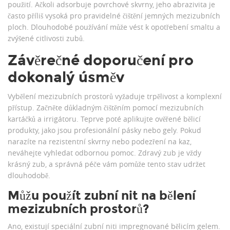
použití. Ačkoli adsorbuje povrchové skvrny, jeho abrazivita je
často příliš vysoká pro pravidelné čištění jemných mezizubních
ploch. Dlouhodobé používání může vést k opotřebení smaltu a
zvýšené citlivosti zubů.
Závěrečné doporučení pro
dokonalý úsměv
Vybělení mezizubních prostorů vyžaduje trpělivost a komplexní
přístup. Začněte důkladným čištěním pomocí mezizubních
kartáčků a irrigátoru. Teprve poté aplikujte ověřené bělicí
produkty, jako jsou profesionální pásky nebo gely. Pokud
narazíte na rezistentní skvrny nebo podezření na kaz,
neváhejte vyhledat odbornou pomoc. Zdravý zub je vždy
krásný zub, a správná péče vám pomůže tento stav udržet
dlouhodobě.
Můžu použít zubní nit na bělení
mezizubních prostorů?
Ano, existují speciální zubní niti impregnované bělicím gelem.