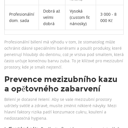
Dobrá až
Vysoká
Profesionální
3 000 - 8
velmi
(custom fit
dom. sada
000 Kč
dobrá
nánosky)
Profesionální bělení má výhodu v tom, že stomatolog může
ochránit dásně speciálními bariérami a použít produkty, které
penetrují hlouběji do dentinu, což je vrstva pod smaltem, která
často určuje konečnou barvu zuba. To je klíčové pro mezizubní
prostory, kde je smalt nejtenčí.
Prevence mezizubního kazu
a opětovného zabarvení
Bělení je dočasné řešení. Aby se vaše mezizubní prostory
udržely světlé a zdravé, musíte změnit některé návyky. Mezi
hlavní faktory rizika patří konzumace cukru, kouření a
nedostatečná hygiena.