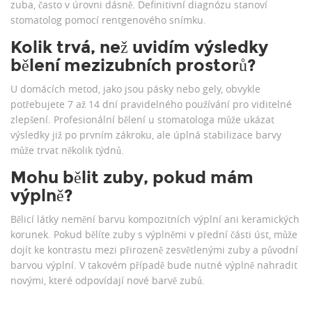
zuba, často v úrovni dásně. Definitivní diagnózu stanoví
stomatolog pomocí rentgenového snímku.
Kolik trvá, než uvidím výsledky
bělení mezizubních prostorů?
U domácích metod, jako jsou pásky nebo gely, obvykle
potřebujete 7 až 14 dní pravidelného používání pro viditelné
zlepšení. Profesionální bělení u stomatologa může ukázat
výsledky již po prvním zákroku, ale úplná stabilizace barvy
může trvat několik týdnů.
Mohu bělit zuby, pokud mám
výplně?
Bělicí látky nemění barvu kompozitních výplní ani keramických
korunek. Pokud bělíte zuby s výplněmi v přední části úst, může
dojít ke kontrastu mezi přirozeně zesvětlenými zuby a původní
barvou výplní. V takovém případě bude nutné výplně nahradit
novými, které odpovídají nové barvě zubů.