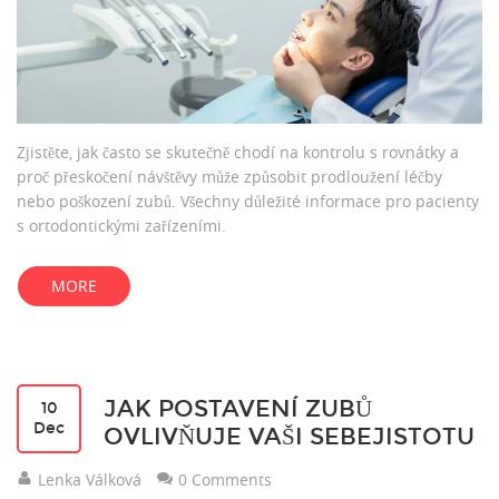
Zjistěte, jak často se skutečně chodí na kontrolu s rovnátky a
proč přeskočení návštěvy může způsobit prodloužení léčby
nebo poškození zubů. Všechny důležité informace pro pacienty
s ortodontickými zařízeními.
MORE
JAK POSTAVENÍ ZUBŮ
10
Dec
OVLIVŇUJE VAŠI SEBEJISTOTU
Lenka Válková
0 Comments