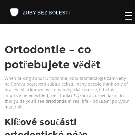
Ortodontie – co
potřebujete vědět
When talking about
Ortodontie
,
obor stomatologie zaměřený
na úpravu postavení zubů a čelistí
, many people think only of
braces. Also known as
stomatologická korekce
, it helps
improve nejen vzhled, ale i funkci žvýkání a zdraví dásní. In
this guide you’ll see
ortodontie
in real life – od čištění po výběr
materiálů.
Klíčové součásti
ortodontické péče