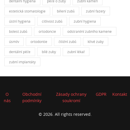
dentální hygiena
péče o zuby
zubní kámen
estetická stomatologie
bělení zubů
zubní fazety
ústní hygiena
citlivost zubů
zubní hygiena
bolest zubů
ortodoncie
odstranění zubního kamene
úsměv
ortodontie
čištění zubů
křivé zuby
dentální péče
bílé zuby
zubní lékař
zubní implantáty
O
Obchodní
Zásady ochrany
GDPR
Kontakt
nás
podmínky
soukromí
© 2026. All rights reserved.