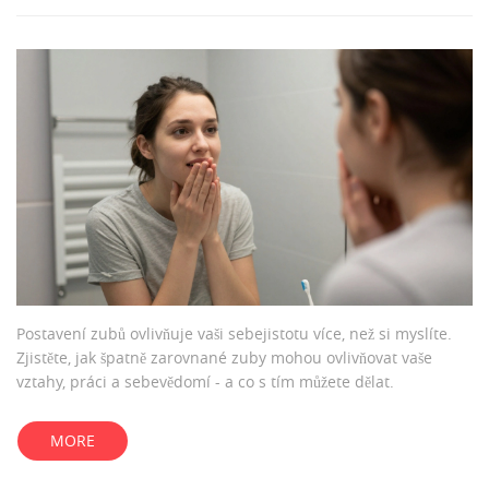
Postavení zubů ovlivňuje vaši sebejistotu více, než si myslíte.
Zjistěte, jak špatně zarovnané zuby mohou ovlivňovat vaše
vztahy, práci a sebevědomí - a co s tím můžete dělat.
MORE