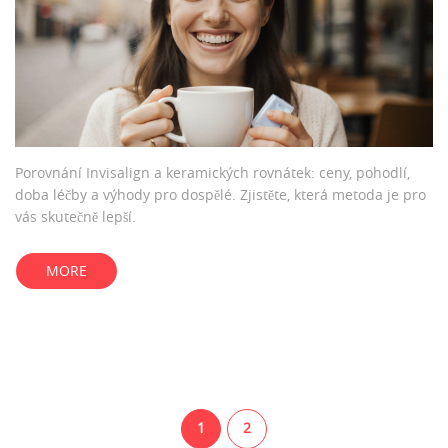
Porovnání Invisalign a keramických rovnátek: ceny, pohodlí,
doba léčby a výhody pro dospělé. Zjistěte, která metoda je pro
vás skutečně lepší.
MORE
1
2