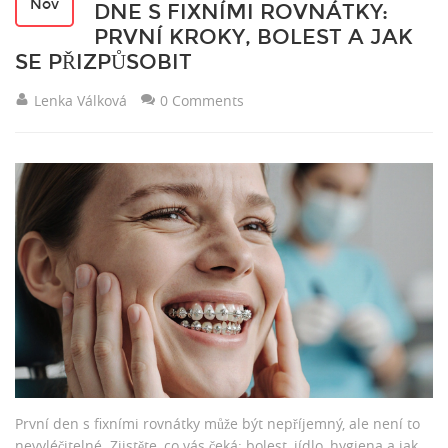
Nov
DNE S FIXNÍMI ROVNÁTKY:
PRVNÍ KROKY, BOLEST A JAK
SE PŘIZPŮSOBIT
Lenka Válková
0 Comments
První den s fixními rovnátky může být nepříjemný, ale není to
nevyléčitelné. Zjistěte, co vás čeká: bolest, jídlo, hygiena a jak