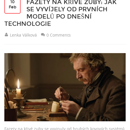
FAZETY NA KŘIVÉ ZUBY: JAK
10
Feb
SE VYVÍJELY OD PRVNÍCH
MODELŮ PO DNEŠNÍ
TECHNOLOGIE
Lenka Válková
0 Comments
Fazety na křivé zuby se vyvinuly od hrubých kovových systémů