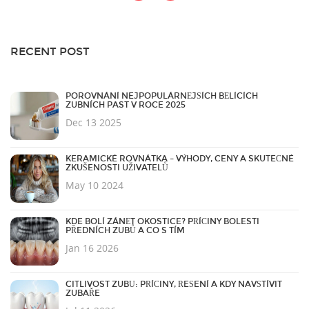
RECENT POST
POROVNÁNÍ NEJPOPULÁRNĚJŠÍCH BĚLÍCÍCH
ZUBNÍCH PAST V ROCE 2025
Dec 13 2025
KERAMICKÉ ROVNÁTKA – VÝHODY, CENY A SKUTEČNÉ
ZKUŠENOSTI UŽIVATELŮ
May 10 2024
KDE BOLÍ ZÁNĚT OKOSTICE? PŘÍČINY BOLESTI
PŘEDNÍCH ZUBŮ A CO S TÍM
Jan 16 2026
CITLIVOST ZUBŮ: PŘÍČINY, ŘEŠENÍ A KDY NAVŠTÍVIT
ZUBAŘE