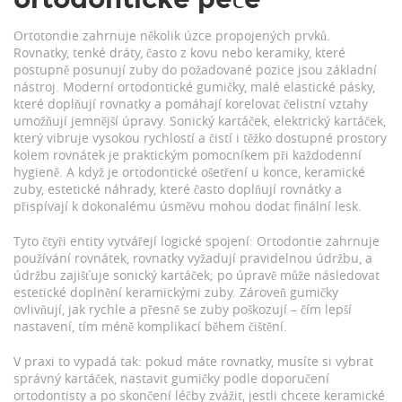
Ortotondie zahrnuje několik úzce propojených prvků.
Rovnatky
,
tenké dráty, často z kovu nebo keramiky, které
postupně posunují zuby do požadované pozice
jsou základní
nástroj. Moderní
ortodontické gumičky
,
malé elastické pásky,
které doplňují rovnatky a pomáhají korelovat čelistní vztahy
umožňují jemnější úpravy.
Sonický kartáček
,
elektrický kartáček,
který vibruje vysokou rychlostí a čistí i těžko dostupné prostory
kolem rovnátek
je praktickým pomocníkem při každodenní
hygieně. A když je ortodontické ošetření u konce,
keramické
zuby
,
estetické náhrady, které často doplňují rovnátky a
přispívají k dokonalému úsměvu
mohou dodat finální lesk.
Tyto čtyři entity vytvářejí logické spojení: Ortodontie zahrnuje
používání rovnátek, rovnatky vyžadují pravidelnou údržbu, a
údržbu zajišťuje sonický kartáček; po úpravě může následovat
estetické doplnění keramickými zuby. Zároveň gumičky
ovlivňují, jak rychle a přesně se zuby poškozují – čím lepší
nastavení, tím méně komplikací během čištění.
V praxi to vypadá tak: pokud máte rovnatky, musíte si vybrat
správný kartáček, nastavit gumičky podle doporučení
ortodontisty a po skončení léčby zvážit, jestli chcete keramické