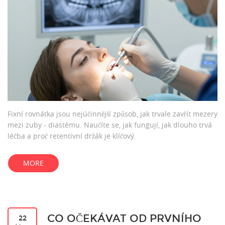
Fixní rovnátka jsou nejúčinnější způsob, jak trvale zavřít mezery
mezi zuby - diastému. Naučíte se, jak fungují, jak dlouho trvá
léčba a proč retentivní držák je klíčový.
MORE
CO OČEKÁVAT OD PRVNÍHO
22