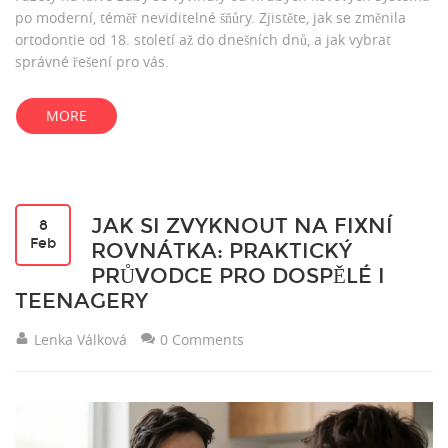
po moderní, téměř neviditelné šňůry. Zjistěte, jak se změnila
ortodontie od 18. století až do dnešních dnů, a jak vybrat
správné řešení pro vás.
MORE
JAK SI ZVYKNOUT NA FIXNÍ
8
Feb
ROVNÁTKA: PRAKTICKÝ
PRŮVODCE PRO DOSPĚLÉ I
TEENAGERY
Lenka Válková
0 Comments