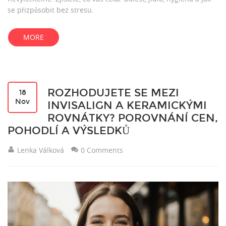
se přizpůsobit bez stresu.
MORE
ROZHODUJETE SE MEZI
18
Nov
INVISALIGN A KERAMICKÝMI
ROVNÁTKY? POROVNÁNÍ CEN,
POHODLÍ A VÝSLEDKŮ
Lenka Válková
0 Comments