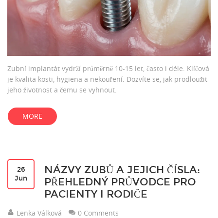
Zubní implantát vydrží průměrně 10-15 let, často i déle. Klíčová
je kvalita kosti, hygiena a nekouření. Dozvíte se, jak prodloužit
jeho životnost a čemu se vyhnout.
MORE
NÁZVY ZUBŮ A JEJICH ČÍSLA:
26
Jun
PŘEHLEDNÝ PRŮVODCE PRO
PACIENTY I RODIČE
Lenka Válková
0 Comments