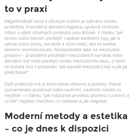
to v praxi
Nejjednodušší cesta k zdravým zubům je zabránit vzniku
problémů. Pravidelná dentální hygiena, správná technika
čištění a výběr vhodných produktů jsou klíčové. V článku "Jak
vzniku zubní kámen předejít" najdete konkrétní tipy, jak si
vybrat zubní pastu, kartáček a ústní vodu, aby se tvorba
kamene minimalizovala. Nezapomeňte také na mezizubní
prostory – pravidelně používání mezizubních kartáčků nebo
dentální nitě může předejít vzniku mezizubního kazu, o čemž
se dozvíte více v příspěvku "Jak vypadá mezizubní kaz a jak jej
předcházet".
Další praktický trik je kontrolovat sklovinu a plomby. Pokud
zaznamenáte prasknutí nebo uvolnění, navštivte zubaře co
nejdříve – v článku "Jak rozpoznat prasklou plombu v zubech a
co dál" najdete checklist, co sledovat a jak reagovat.
Moderní metody a estetika
– co je dnes k dispozici