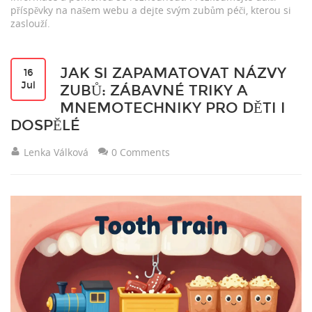
příspěvky na našem webu a dejte svým zubům péči, kterou si
zaslouží.
JAK SI ZAPAMATOVAT NÁZVY
16
Jul
ZUBŮ: ZÁBAVNÉ TRIKY A
MNEMOTECHNIKY PRO DĚTI I
DOSPĚLÉ
Lenka Válková
0 Comments