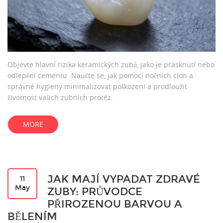
Objevte hlavní rizika keramických zubů, jako je prasknutí nebo
odlepění cementu. Naučte se, jak pomocí nočních clon a
správné hygieny minimalizovat poškození a prodloužit
životnost vašich zubních protéz.
MORE
JAK MAJÍ VYPADAT ZDRAVÉ
11
May
ZUBY: PRŮVODCE
PŘIROZENOU BARVOU A
BĚLENÍM