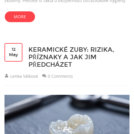
skloviny. Přečtěte si fakta o bezpečnosti ultrazvukové hygieny.
MORE
KERAMICKÉ ZUBY: RIZIKA,
12
May
PŘÍZNAKY A JAK JIM
PŘEDCHÁZET
Lenka Válková
0 Comments