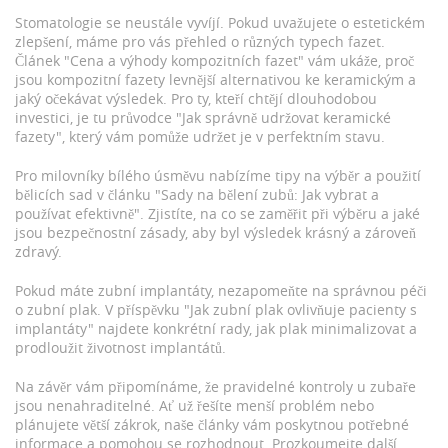
Stomatologie se neustále vyvíjí. Pokud uvažujete o estetickém
zlepšení, máme pro vás přehled o různých typech fazet.
Článek "Cena a výhody kompozitních fazet" vám ukáže, proč
jsou kompozitní fazety levnější alternativou ke keramickým a
jaký očekávat výsledek. Pro ty, kteří chtějí dlouhodobou
investici, je tu průvodce "Jak správně udržovat keramické
fazety", který vám pomůže udržet je v perfektním stavu.
Pro milovníky bílého úsměvu nabízíme tipy na výběr a použití
bělicích sad v článku "Sady na bělení zubů: Jak vybrat a
používat efektivně". Zjistíte, na co se zaměřit při výběru a jaké
jsou bezpečnostní zásady, aby byl výsledek krásný a zároveň
zdravý.
Pokud máte zubní implantáty, nezapomeňte na správnou péči
o zubní plak. V příspěvku "Jak zubní plak ovlivňuje pacienty s
implantáty" najdete konkrétní rady, jak plak minimalizovat a
prodloužit životnost implantátů.
Na závěr vám připomínáme, že pravidelné kontroly u zubaře
jsou nenahraditelné. Ať už řešíte menší problém nebo
plánujete větší zákrok, naše články vám poskytnou potřebné
informace a pomohou se rozhodnout. Prozkoumejte další