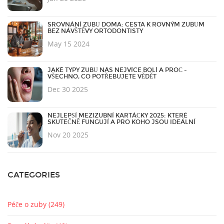
SROVNÁNÍ ZUBŮ DOMA: CESTA K ROVNÝM ZUBŮM
BEZ NÁVŠTĚVY ORTODONTISTY
May 15 2024
JAKÉ TYPY ZUBŮ NÁS NEJVÍCE BOLÍ A PROČ -
VŠECHNO, CO POTŘEBUJETE VĚDĚT
Dec 30 2025
NEJLEPŠÍ MEZIZUBNÍ KARTÁČKY 2025: KTERÉ
SKUTEČNĚ FUNGUJÍ A PRO KOHO JSOU IDEÁLNÍ
Nov 20 2025
CATEGORIES
Péče o zuby
(249)