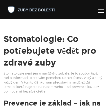
Stomatologie: Co
potřebujete vědět pro
zdravé zuby
Stomatologie není jen o návštěvě u zubaře. Je to soubor tipů,
rad a informací, které vám pomohou udržet úsměv čistý a silný
každý den. V tomto článku vám představím nejdůležitější
témata, která najdete na našem webu – od prevence kazu až
po moderní bezešvé ošetření.
Prevence je základ – jak na