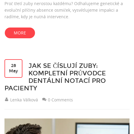
Proč třetí zuby nerostou každému? Odhalujeme genetické a
evoluční příčiny absence osmiček, vysvětlujeme impakci a
radíme, kdy je nutná intervence.
MORE
JAK SE ČÍSLUJÍ ZUBY:
28
May
KOMPLETNÍ PRŮVODCE
DENTÁLNÍ NOTACÍ PRO
PACIENTY
Lenka Válková
0 Comments