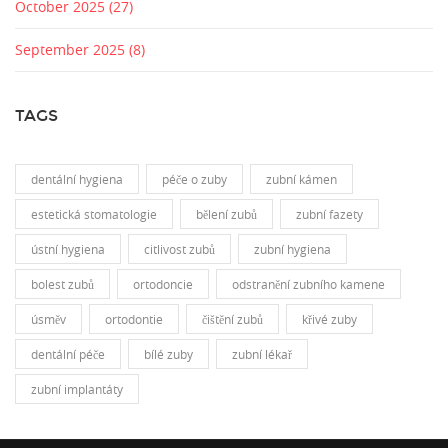
October 2025
(27)
September 2025
(8)
TAGS
dentální hygiena
péče o zuby
zubní kámen
estetická stomatologie
bělení zubů
zubní fazety
ústní hygiena
citlivost zubů
zubní hygiena
bolest zubů
ortodoncie
odstranění zubního kamene
úsměv
ortodontie
čištění zubů
křivé zuby
dentální péče
bílé zuby
zubní lékař
zubní implantáty