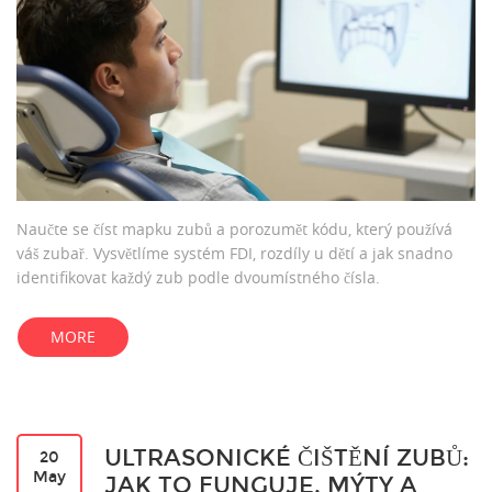
Naučte se číst mapku zubů a porozumět kódu, který používá
váš zubař. Vysvětlíme systém FDI, rozdíly u dětí a jak snadno
identifikovat každý zub podle dvoumístného čísla.
MORE
ULTRASONICKÉ ČIŠTĚNÍ ZUBŮ:
20
May
JAK TO FUNGUJE, MÝTY A