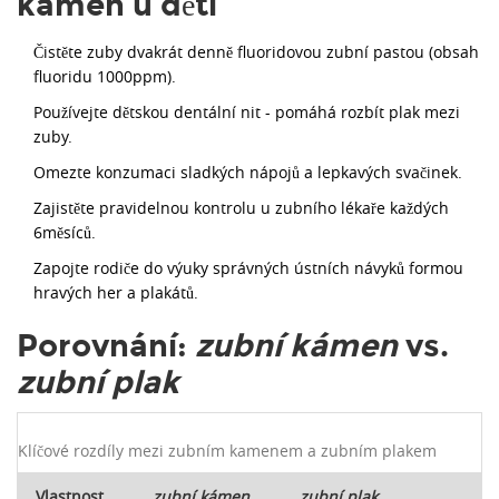
kámen u dětí
Čistěte zuby dvakrát denně fluoridovou zubní pastou (obsah
fluoridu 1000ppm).
Používejte dětskou dentální nit - pomáhá rozbít plak mezi
zuby.
Omezte konzumaci sladkých nápojů a lepkavých svačinek.
Zajistěte pravidelnou kontrolu u zubního lékaře každých
6měsíců.
Zapojte rodiče do výuky správných ústních návyků formou
hravých her a plakátů.
Porovnání:
zubní kámen
vs.
zubní plak
Klíčové rozdíly mezi zubním kamenem a zubním plakem
Vlastnost
zubní kámen
zubní plak