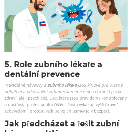
5. Role zubního lékaře a
dentální prevence
Pravidelné návštěvy u
zubního lékaře
jsou klíčové pro včasné
odhalení a odstranění zubního kamene
nejen chrání fyzické
zdraví, ale i psychické. Děti, které jsou pravidelně kontrolovány
a dostávají profesionální čištění, často vykazují vyšší úroveň
sebevědomí, protože vědí, že jejich úsměv je v bezpečí.
Jak předcházet a řešit zubní