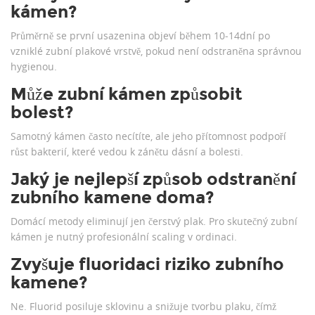
kámen?
Průměrně se první usazenina objeví během 10‑14dní po
vzniklé zubní plakové vrstvě, pokud není odstraněna správnou
hygienou.
Může zubní kámen způsobit
bolest?
Samotný kámen často necítíte, ale jeho přítomnost podpoří
růst bakterií, které vedou k zánětu dásní a bolesti.
Jaký je nejlepší způsob odstranění
zubního kamene doma?
Domácí metody eliminují jen čerstvý plak. Pro skutečný zubní
kámen je nutný profesionální scaling v ordinaci.
Zvyšuje fluoridaci riziko zubního
kamene?
Ne. Fluorid posiluje sklovinu a snižuje tvorbu plaku, čímž