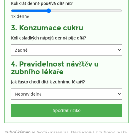
Kolikrát denně používá dítě nit?
1x denně
3. Konzumace cukru
Kolik sladkých nápojů denně pije dítě?
4. Pravidelnost návštěv u
zubního lékaře
Jak často chodí dítě k zubnímu lékaři?
Spočítat riziko
zubní kámen
je tvrdá usazenina, která vzniká z
zubního plaku