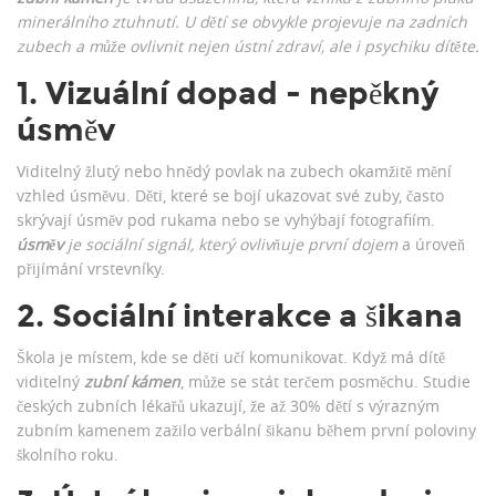
minerálního ztuhnutí
. U dětí se obvykle projevuje na zadních
zubech a může ovlivnit nejen ústní zdraví, ale i psychiku dítěte.
1. Vizuální dopad - nepěkný
úsměv
Viditelný žlutý nebo hnědý povlak na zubech okamžitě mění
vzhled úsměvu. Děti, které se bojí ukazovat své zuby, často
skrývají úsměv pod rukama nebo se vyhýbají fotografiím.
úsměv
je sociální signál, který ovlivňuje první dojem
a úroveň
přijímání vrstevníky.
2. Sociální interakce a šikana
Škola je místem, kde se děti učí komunikovat. Když má dítě
viditelný
zubní kámen
, může se stát terčem posměchu. Studie
českých zubních lékařů ukazují, že až 30% dětí s výrazným
zubním kamenem zažilo verbální šikanu během první poloviny
školního roku.