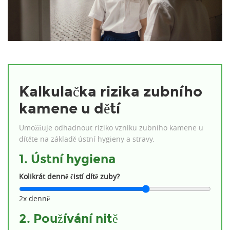
Kalkulačka rizika zubního
kamene u dětí
Umožňuje odhadnout riziko vzniku zubního kamene u
dítěte na základě ústní hygieny a stravy.
1. Ústní hygiena
Kolikrát denně čistí dítě zuby?
2x denně
2. Používání nitě