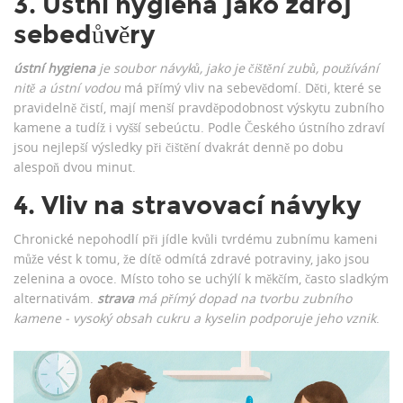
3. Ústní hygiena jako zdroj
sebedůvěry
ústní hygiena
je soubor návyků, jako je čištění zubů, používání
nitě a ústní vodou
má přímý vliv na sebevědomí. Děti, které se
pravidelně čistí, mají menší pravděpodobnost výskytu zubního
kamene a tudíž i vyšší sebeúctu. Podle Českého ústního zdraví
jsou nejlepší výsledky při čištění dvakrát denně po dobu
alespoň dvou minut.
4. Vliv na stravovací návyky
Chronické nepohodlí při jídle kvůli tvrdému zubnímu kameni
může vést k tomu, že dítě odmítá zdravé potraviny, jako jsou
zelenina a ovoce. Místo toho se uchýlí k měkčím, často sladkým
alternativám.
strava
má přímý dopad na tvorbu zubního
kamene - vysoký obsah cukru a kyselin podporuje jeho vznik
.