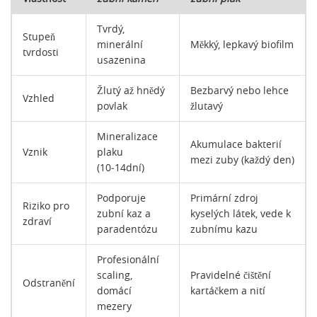
Tvrdý,
Stupeň
minerální
Měkký, lepkavý biofilm
tvrdosti
usazenina
Žlutý až hnědý
Bezbarvý nebo lehce
Vzhled
povlak
žlutavý
Mineralizace
Akumulace bakterií
Vznik
plaku
mezi zuby (každý den)
(10‑14dní)
Podporuje
Primární zdroj
Riziko pro
zubní kaz a
kyselých látek, vede k
zdraví
paradentózu
zubnímu kazu
Profesionální
scaling,
Pravidelné čištění
Odstranění
domácí
kartáčkem a nití
mezery