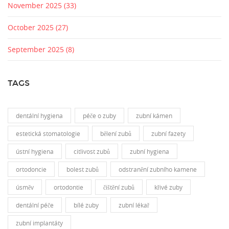
November 2025
(33)
October 2025
(27)
September 2025
(8)
TAGS
dentální hygiena
péče o zuby
zubní kámen
estetická stomatologie
bělení zubů
zubní fazety
ústní hygiena
citlivost zubů
zubní hygiena
ortodoncie
bolest zubů
odstranění zubního kamene
úsměv
ortodontie
čištění zubů
křivé zuby
dentální péče
bílé zuby
zubní lékař
zubní implantáty