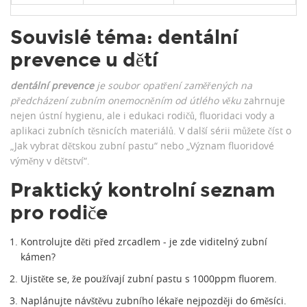
Souvislé téma: dentální
prevence u dětí
dentální prevence
je soubor opatření zaměřených na
předcházení zubním onemocněním od útlého věku
zahrnuje
nejen ústní hygienu, ale i edukaci rodičů, fluoridaci vody a
aplikaci zubních těsnicích materiálů. V další sérii můžete číst o
„Jak vybrat dětskou zubní pastu“ nebo „Význam fluoridové
výměny v dětství“.
Praktický kontrolní seznam
pro rodiče
Kontrolujte děti před zrcadlem - je zde viditelný zubní
kámen?
Ujistěte se, že používají zubní pastu s 1000ppm fluorem.
Naplánujte návštěvu zubního lékaře nejpozději do 6měsíci.