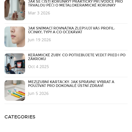
JAK SE ČISTÍ KORUNKY? PRAKTICKÝ PRŮVODCE PRO
TRVALOU PÉČI O METALOKERAMICKÉ KORUNKY
Mar 3 2026
JAK SNÍMACÍ ROVNÁTKA ZLEPŠUJÍ VÁŠ PROFIL:
ÚČINKY, TYPY A CO OČEKÁVAT
Jun 19 2026
KERAMICKÉ ZUBY: CO POTŘEBUJETE VĚDĚT PŘED I PO
ZÁKROKU
Oct 4 2025
MEZIZUBNÍ KARTÁČKY: JAK SPRÁVNĚ VYBRAT A
POUŽÍVAT PRO DOKONALÉ ÚSTNÍ ZDRAVÍ
Jun 5 2026
CATEGORIES