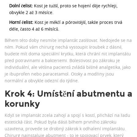
Dolní čelist:
Kost je tužší, proto se hojení děje rychleji,
obvykle 2 až 3 měsíce.
Horní čelist:
Kost je měkčí a pórovitější, takže proces trvá
déle, často 4 až 6 měsíců.
Během této doby nesmíte implantát zatěžovat. Nedojede se na
něm. Pokud vám chirurg nechá vystoupit šroubek z dásně,
budete mít doma speciální krytku, která chrání nit implantátu
před potravinami a bakteriemi. Bolestivost po zákroku je
individuální, ale většina pacientů zvládá běžné analgetika, jako
je ibuprofen nebo paracetamol. Otoky a modřiny jsou
normální a obvykle odezní do týdne.
Krok 4: Umístění abutmentu a
korunky
Když se implantát zcela zahojí a spojí s kostí, přichází na řadu
estetická část. Pokud byla dásň během prvního zákroku
uzavřena, provede se drobný zákrok k odhalení implantátu.
Chirurg nainstaluje
abutment
- to je spojovací prvek, který