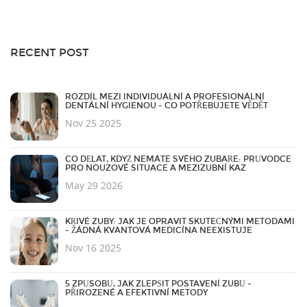
RECENT POST
ROZDÍL MEZI INDIVIDUÁLNÍ A PROFESIONÁLNÍ
DENTÁLNÍ HYGIENOU - CO POTŘEBUJETE VĚDĚT
Nov 25 2025
CO DĚLAT, KDYŽ NEMÁTE SVÉHO ZUBAŘE: PRŮVODCE
PRO NOUZOVÉ SITUACE A MEZIZUBNÍ KAZ
May 29 2026
KŘIVÉ ZUBY: JAK JE OPRAVIT SKUTEČNÝMI METODAMI
- ŽÁDNÁ KVANTOVÁ MEDICÍNA NEEXISTUJE
Nov 16 2025
5 ZPŮSOBŮ, JAK ZLEPŠIT POSTAVENÍ ZUBŮ -
PŘIROZENÉ A EFEKTIVNÍ METODY