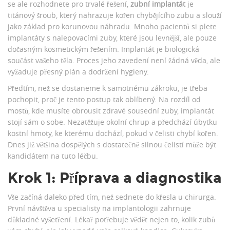
se ale rozhodnete pro trvalé řešení,
zubní implantát
je
titánový šroub, který nahrazuje kořen chybějícího zubu a slouží
jako základ pro korunovou náhradu
. Mnoho pacientů si plete
implantáty s
nalepovacími zuby
, které jsou levnější, ale pouze
dočasným kosmetickým řešením. Implantát je biologická
součást vašeho těla. Proces jeho zavedení není žádná věda, ale
vyžaduje přesný plán a dodržení hygieny.
Předtím, než se dostaneme k samotnému zákroku, je třeba
pochopit, proč je tento postup tak oblíbený. Na rozdíl od
mostů, kde musíte obrousit zdravé sousední zuby, implantát
stojí sám o sobe. Nezatěžuje okolní chrup a předchází úbytku
kostní hmoty, ke kterému dochází, pokud v čelisti chybí kořen.
Dnes již většina dospělých s dostatečně silnou čelistí může být
kandidátem na tuto léčbu.
Krok 1: Příprava a diagnostika
Vše začíná daleko před tím, než sednete do křesla u chirurga.
První návštěva u specialisty na
implantologii
zahrnuje
důkladné vyšetření. Lékař potřebuje vědět nejen to, kolik zubů