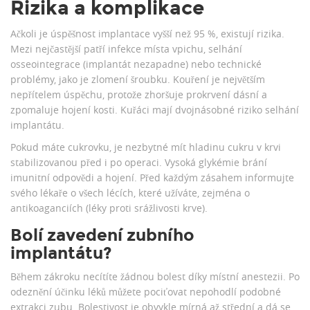
Rizika a komplikace
Ačkoli je úspěšnost implantace vyšší než 95 %, existují rizika.
Mezi nejčastější patří infekce místa vpichu, selhání
osseointegrace (implantát nezapadne) nebo technické
problémy, jako je zlomení šroubku. Kouření je největším
nepřítelem úspěchu, protože zhoršuje prokrvení dásní a
zpomaluje hojení kosti. Kuřáci mají dvojnásobné riziko selhání
implantátu.
Pokud máte cukrovku, je nezbytné mít hladinu cukru v krvi
stabilizovanou před i po operaci. Vysoká glykémie brání
imunitní odpovědi a hojení. Před každým zásahem informujte
svého lékaře o všech lécích, které užíváte, zejména o
antikoaganciích (léky proti srážlivosti krve).
Bolí zavedení zubního
implantátu?
Během zákroku necítíte žádnou bolest díky místní anestezii. Po
odeznění účinku léků můžete pociťovat nepohodlí podobné
extrakci zubu. Bolestivost je obvykle mírná až střední a dá se