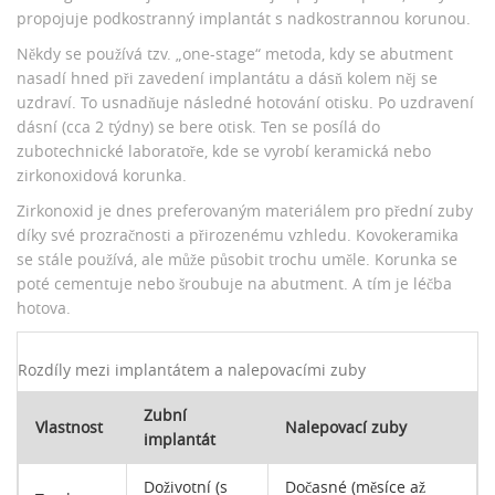
propojuje podkostranný implantát s nadkostrannou korunou.
Někdy se používá tzv. „one-stage“ metoda, kdy se abutment
nasadí hned při zavedení implantátu a dásň kolem něj se
uzdraví. To usnadňuje následné hotování otisku. Po uzdravení
dásní (cca 2 týdny) se bere otisk. Ten se posílá do
zubotechnické laboratoře, kde se vyrobí keramická nebo
zirkonoxidová korunka.
Zirkonoxid je dnes preferovaným materiálem pro přední zuby
díky své prozračnosti a přirozenému vzhledu. Kovokeramika
se stále používá, ale může působit trochu uměle. Korunka se
poté cementuje nebo šroubuje na abutment. A tím je léčba
hotova.
Rozdíly mezi implantátem a nalepovacími zuby
Zubní
Vlastnost
Nalepovací zuby
implantát
Doživotní (s
Dočasné (měsíce až