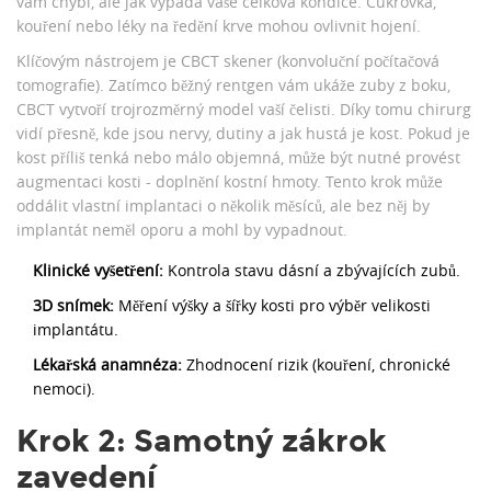
vám chybí, ale jak vypadá vaše celková kondice. Cukrovka,
kouření nebo léky na ředění krve mohou ovlivnit hojení.
Klíčovým nástrojem je
CBCT skener
(konvoluční počítačová
tomografie). Zatímco běžný rentgen vám ukáže zuby z boku,
CBCT vytvoří trojrozměrný model vaší čelisti. Díky tomu chirurg
vidí přesně, kde jsou nervy, dutiny a jak hustá je kost. Pokud je
kost příliš tenká nebo málo objemná, může být nutné provést
augmentaci kosti
- doplnění kostní hmoty. Tento krok může
oddálit vlastní implantaci o několik měsíců, ale bez něj by
implantát neměl oporu a mohl by vypadnout.
Klinické vyšetření:
Kontrola stavu dásní a zbývajících zubů.
3D snímek:
Měření výšky a šířky kosti pro výběr velikosti
implantátu.
Lékařská anamnéza:
Zhodnocení rizik (kouření, chronické
nemoci).
Krok 2: Samotný zákrok
zavedení