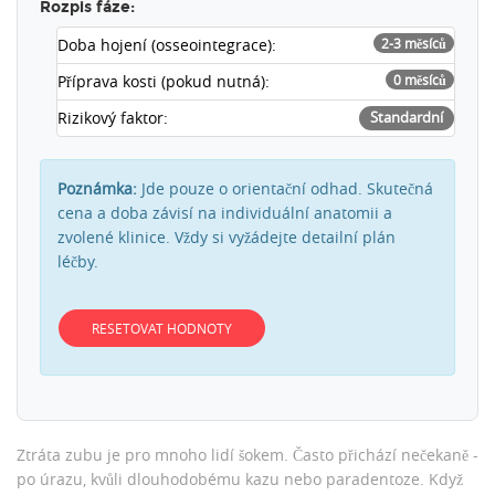
Rozpis fáze:
Doba hojení (osseointegrace):
2-3 měsíců
Příprava kosti (pokud nutná):
0 měsíců
Rizikový faktor:
Standardní
Poznámka:
Jde pouze o orientační odhad. Skutečná
cena a doba závisí na individuální anatomii a
zvolené klinice. Vždy si vyžádejte detailní plán
léčby.
RESETOVAT HODNOTY
Ztráta zubu je pro mnoho lidí šokem. Často přichází nečekaně -
po úrazu, kvůli dlouhodobému kazu nebo paradentoze. Když