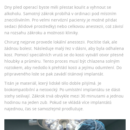
Dny před operací byste měli přestat kouřit a vyhnout se
alkoholu. Samotný zákrok probíhá v ordinaci pod místním
znecitlivěním. Pro velmi nervózní pacienty je možné přidat
sedaci (klidové prostředky) nebo celkovou anestezii, což závisí
na rozsahu zákroku a možnosti kliniky.
Chirurg nejprve provede lokální anestezii. Pocítíte tlak, ale
žádnou bolest. Následuje malý řez v dásni, aby byla odhalena
kost. Pomocí speciálních vrutů se do kosti vytváří otvor přesné
hloubky a průměru. Tento proces musí být chlazena solným
roztokem, aby nedošlo k přehřátí kosti a jejímu odumření. Do
připraveného lože se pak zavádí
titánový implantát
.
Titán je materiál, který lidské tělo dobře přijímá. Je
biokompatibilní a netoxický. Po umístění implantátu se dásň
stehy sešívají. Zákrok trvá obvykle mezi 30 minutami a jednou
hodinou na jeden zub. Pokud se vkládá více implantátů
najednou, čas se samozřejmě prodlužuje.