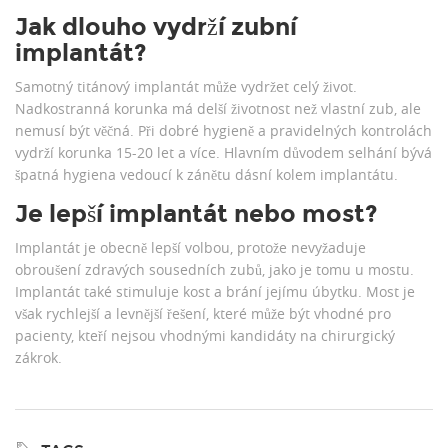
Jak dlouho vydrží zubní
implantát?
Samotný titánový implantát může vydržet celý život.
Nadkostranná korunka má delší životnost než vlastní zub, ale
nemusí být věčná. Při dobré hygieně a pravidelných kontrolách
vydrží korunka 15-20 let a více. Hlavním důvodem selhání bývá
špatná hygiena vedoucí k zánětu dásní kolem implantátu.
Je lepší implantát nebo most?
Implantát je obecně lepší volbou, protože nevyžaduje
obroušení zdravých sousedních zubů, jako je tomu u mostu.
Implantát také stimuluje kost a brání jejímu úbytku. Most je
však rychlejší a levnější řešení, které může být vhodné pro
pacienty, kteří nejsou vhodnými kandidáty na chirurgický
zákrok.