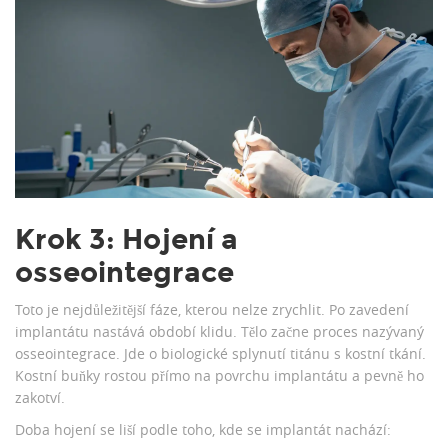
Krok 3: Hojení a
osseointegrace
Toto je nejdůležitější fáze, kterou nelze zrychlit. Po zavedení
implantátu nastává období klidu. Tělo začne proces nazývaný
osseointegrace
. Jde o biologické splynutí titánu s kostní tkání.
Kostní buňky rostou přímo na povrchu implantátu a pevně ho
zakotví.
Doba hojení se liší podle toho, kde se implantát nachází: