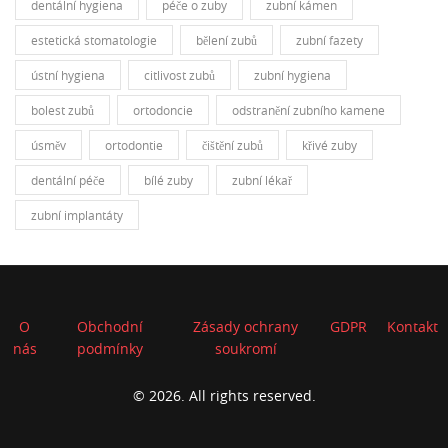
dentální hygiena
péče o zuby
zubní kámen
estetická stomatologie
bělení zubů
zubní fazety
ústní hygiena
citlivost zubů
zubní hygiena
bolest zubů
ortodoncie
odstranění zubního kamene
úsměv
ortodontie
čištění zubů
křivé zuby
dentální péče
bílé zuby
zubní lékař
zubní implantáty
O
Obchodní
Zásady ochrany
GDPR
Kontakt
nás
podmínky
soukromí
© 2026. All rights reserved.