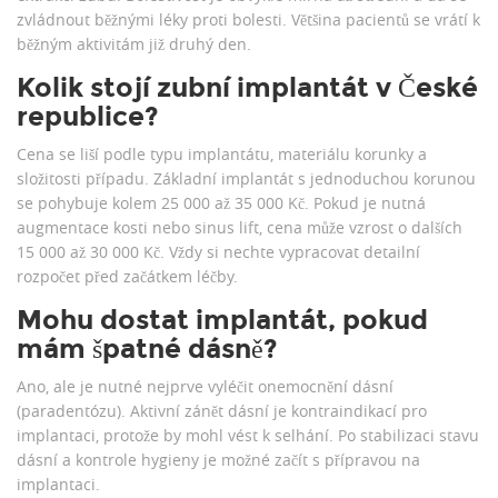
zvládnout běžnými léky proti bolesti. Většina pacientů se vrátí k
běžným aktivitám již druhý den.
Kolik stojí zubní implantát v České
republice?
Cena se liší podle typu implantátu, materiálu korunky a
složitosti případu. Základní implantát s jednoduchou korunou
se pohybuje kolem 25 000 až 35 000 Kč. Pokud je nutná
augmentace kosti nebo sinus lift, cena může vzrost o dalších
15 000 až 30 000 Kč. Vždy si nechte vypracovat detailní
rozpočet před začátkem léčby.
Mohu dostat implantát, pokud
mám špatné dásně?
Ano, ale je nutné nejprve vyléčit onemocnění dásní
(paradentózu). Aktivní zánět dásní je kontraindikací pro
implantaci, protože by mohl vést k selhání. Po stabilizaci stavu
dásní a kontrole hygieny je možné začít s přípravou na
implantaci.