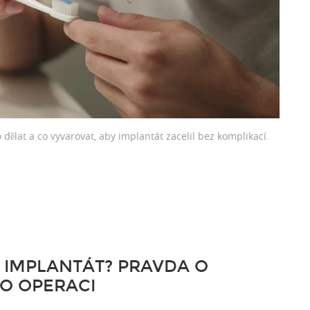
o dělat a co vyvarovat, aby implantát zacelil bez komplikací.
Í IMPLANTÁT? PRAVDA O
PO OPERACI