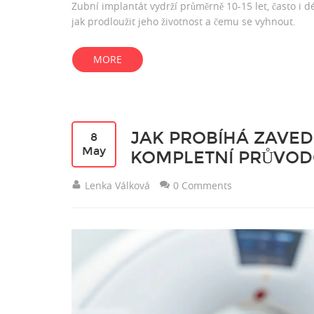
Zubní implantát vydrží průměrně 10-15 let, často i dél
jak prodloužit jeho životnost a čemu se vyhnout.
MORE
JAK PROBÍHÁ ZAVED
8
May
KOMPLETNÍ PRŮVOD
Lenka Válková
0 Comments