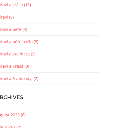
raví a krása
(15)
draví
(5)
draví a péče
(4)
raví a péče o tělo
(3)
draví a Wellness
(3)
draví a Krása
(3)
raví a životní styl
(2)
RCHIVES
ugust 2026
(6)
uly 2026
(32)