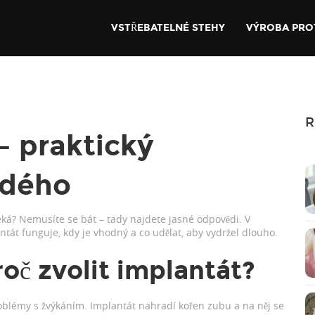
VSTŘEBATELNÉ STEHY
VÝROBA PRO
R
– praktický
ždého
eká? Nemusíte se bát – tady najdete jasné odpovědi. V
tát funguje, kdy je vhodný a co udělat, aby vydržel dlouho.
oč zvolit implantát?
oblémy s žvýkáním. Implantát nahradí kořen zubu a na něj se