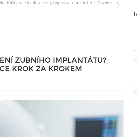
e. Klíčová je kvalita kosti, hygiena a nekouření. Dozvíte se,
T
ENÍ ZUBNÍHO IMPLANTÁTU?
CE KROK ZA KROKEM