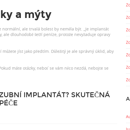
Zd
zky a mýty
Z
 normální, ale trvalá bolest by neměla být. „Je implantát
Z
iky, ale dlouhodobě šetří peníze, protože nevyžaduje opravy
Zd
 můžete jíst jako předtím. Důležitý je ale správný úklid, aby
Z
Z
 Pokud máte otázky, neboť se vám něco nezdá, nebojte se
Zd
ZUBNÍ IMPLANTÁT? SKUTEČNÁ
A
 PÉČE
A
J