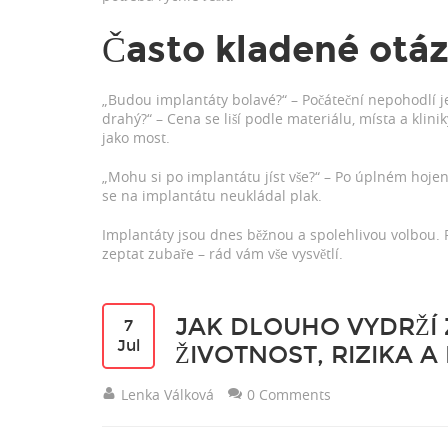
Často kladené otá
„Budou implantáty bolavé?“ – Počáteční nepohodlí je
drahý?“ – Cena se liší podle materiálu, místa a klin
jako most.
„Mohu si po implantátu jíst vše?“ – Po úplném hojení
se na implantátu neukládal plak.
Implantáty jsou dnes běžnou a spolehlivou volbou.
zeptat zubaře – rád vám vše vysvětlí.
JAK DLOUHO VYDRŽÍ 
7
Jul
ŽIVOTNOST, RIZIKA A
Lenka Válková
0 Comments