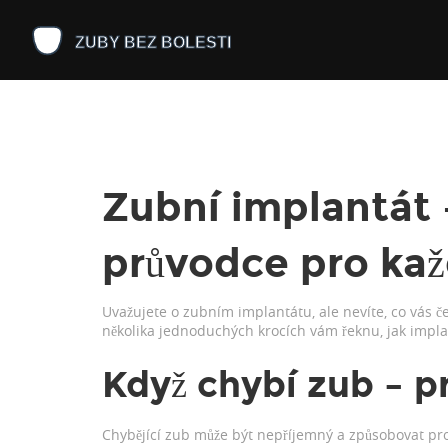
Zubní implantát 
průvodce pro ka
Uvažujete o zubním implantátu, ale nevíte, co vás č
několika jednoduchých krocích vám řeknu, jak implan
Když chybí zub – pr
Chybějící zub může být nepříjemný a způsobovat pr