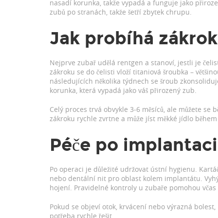
nasadí korunka, takže vypadá a funguje jako přiroz
zubů po stranách, takže šetří zbytek chrupu.
Jak probíhá zákrok
Nejprve zubař udělá rentgen a stanoví, jestli je čel
zákroku se do čelisti vloží titaniová šroubka – většino
následujících několika týdnech se šroub zkonsoliduje
korunka, která vypadá jako váš přirozený zub.
Celý proces trvá obvykle 3‑6 měsíců, ale můžete se b
zákroku rychle zvrtne a může jíst měkké jídlo během 
Péče po implantaci
Po operaci je důležité udržovat ústní hygienu. Kart
nebo dentální nit pro oblast kolem implantátu. Vy
hojení. Pravidelné kontroly u zubaře pomohou včas
Pokud se objeví otok, krvácení nebo výrazná bolest, k
potřeba rychle řešit.