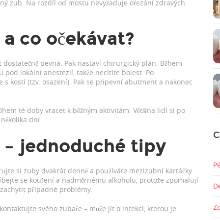
ený zub. Na rozdíl od mostu nevyžaduje ořezání zdravých
 a co očekávat?
ist dostatečně pevná. Pak nastaví chirurgický plán. Během
u pod lokální anestezií, takže necítíte bolest. Po
 s kostí (tzv. osazení). Pak se připevní abutment a nakonec
ěhem té doby vracet k běžným aktivitám. Většina lidí si po
několika dní.
C
 – jednoduché tipy
P
áčujte si zuby dvakrát denně a používáte mezizubní kartáčky
hýbejte se kouření a nadměrnému alkoholu, protože zpomalují
D
 zachytit případné problémy.
Z
ontaktujte svého zubaře – může jít o infekci, kterou je