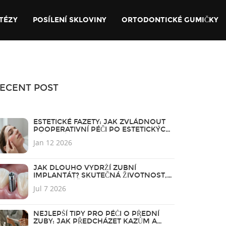
TÉZY
POSÍLENÍ SKLOVINY
ORTODONTICKÉ GUMIČKY
ECENT POST
ESTETICKÉ FAZETY: JAK ZVLÁDNOUT
POOPERATIVNÍ PÉČI PO ESTETICKÝCH
ZÁKROCÍCH
Jan 12 2026
JAK DLOUHO VYDRŽÍ ZUBNÍ
IMPLANTÁT? SKUTEČNÁ ŽIVOTNOST,
RIZIKA A PÉČE
Jul 7 2026
NEJLEPŠÍ TIPY PRO PÉČI O PŘEDNÍ
ZUBY: JAK PŘEDCHÁZET KAZŮM A