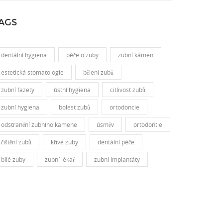
AGS
dentální hygiena
péče o zuby
zubní kámen
estetická stomatologie
bělení zubů
zubní fazety
ústní hygiena
citlivost zubů
zubní hygiena
bolest zubů
ortodoncie
odstranění zubního kamene
úsměv
ortodontie
čištění zubů
křivé zuby
dentální péče
bílé zuby
zubní lékař
zubní implantáty