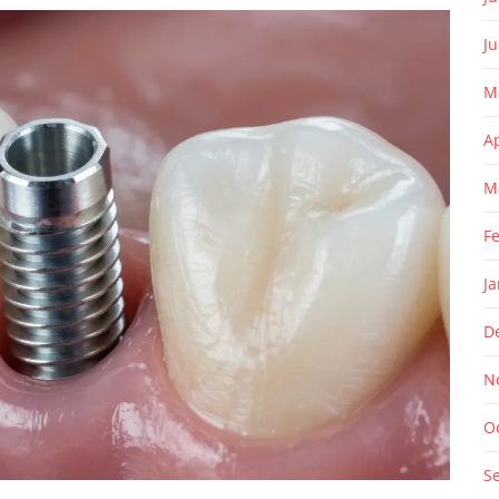
J
M
A
M
F
J
D
N
O
S