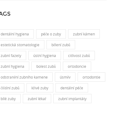
AGS
dentální hygiena
péče o zuby
zubní kámen
estetická stomatologie
bělení zubů
zubní fazety
ústní hygiena
citlivost zubů
zubní hygiena
bolest zubů
ortodoncie
odstranění zubního kamene
úsměv
ortodontie
čištění zubů
křivé zuby
dentální péče
bílé zuby
zubní lékař
zubní implantáty