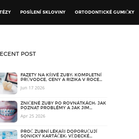
TÉZY
POSÍLENÍ SKLOVINY
ORTODONTICKÉ GUMIČKY
ECENT POST
FAZETY NA KŘIVÉ ZUBY: KOMPLETNÍ
PRŮVODCE, CENY A RIZIKA V ROCE
2026
Jun 17 2026
ZNIČENÉ ZUBY PO ROVNÁTKÁCH: JAK
POZNAT PROBLÉMY A JAK JIM
PŘEDBĚHNOUT
Apr 25 2026
PROČ ZUBNÍ LÉKAŘI DOPORUČUJÍ
SONICKÝ KARTÁČEK: VĚDECKÉ