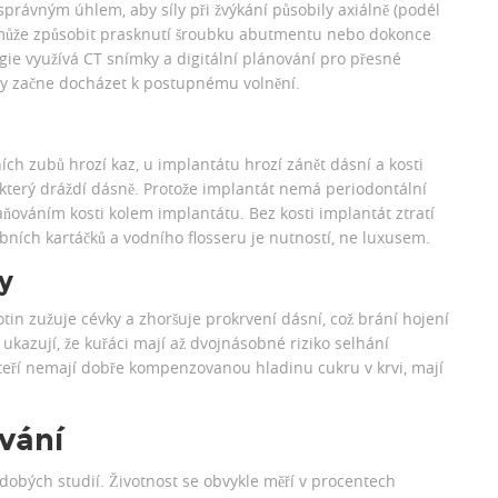
právným úhlem, aby síly při žvýkání působily axiálně (podél
erá může způsobit prasknutí šroubku abutmentu nebo dokonce
e využívá CT snímky a digitální plánování pro přesné
kdy začne docházet k postupnému volnění.
ních zubů hrozí kaz, u implantátu hrozí zánět dásní a kosti
k, který dráždí dásně. Protože implantát nemá periodontální
raňováním kosti kolem implantátu. Bez kosti implantát ztratí
ích kartáčků a vodního flosseru je nutností, ne luxusem.
y
tin zužuje cévky a zhoršuje prokrvení dásní, což brání hojení
 ukazují, že kuřáci mají až dvojnásobné riziko selhání
kteří nemají dobře kompenzovanou hladinu cukru v krvi, mají
ávání
odobých studií. Životnost se obvykle měří v procentech