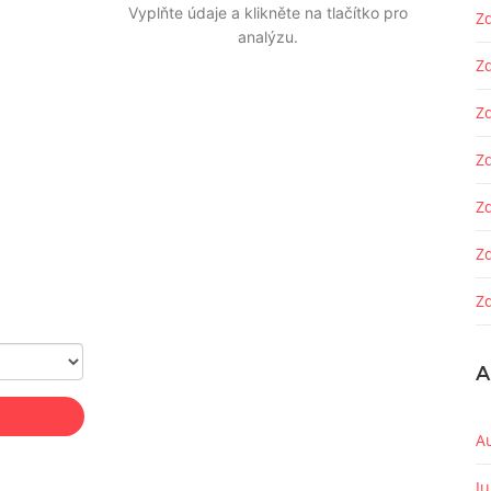
Vyplňte údaje a klikněte na tlačítko pro
Zd
analýzu.
Z
Z
Zd
Z
Z
Zd
A
A
J