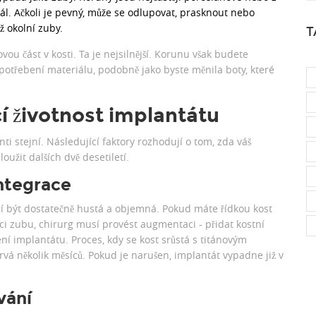
iál. Ačkoli je pevný, může se odlupovat, prasknout nebo
ž okolní zuby.
T
ou část v kosti. Ta je nejsilnější. Korunu však budete
otřebení materiálu, podobně jako byste měnila boty, které
cí životnost implantátu
ti stejní. Následující faktory rozhodují o tom, zda váš
oužit dalších dvě desetiletí.
integrace
sí být dostatečně hustá a objemná. Pokud máte řídkou kost
ci zubu, chirurg musí provést augmentaci - přidat kostní
í implantátu. Proces, kdy se kost srůstá s titánovým
vá několik měsíců. Pokud je narušen, implantát vypadne již v
vání