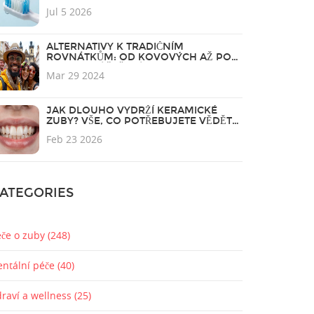
DŮKAZY A PRAKTICKÉ VÝHODY
Jul 5 2026
ALTERNATIVY K TRADIČNÍM
ROVNÁTKŮM: OD KOVOVÝCH AŽ PO
INVIZIBILNÍ ŘEŠENÍ
Mar 29 2024
JAK DLOUHO VYDRŽÍ KERAMICKÉ
ZUBY? VŠE, CO POTŘEBUJETE VĚDĚT
O TRVANLIVOSTI ESTETICKÝCH FAZET
Feb 23 2026
ATEGORIES
éče o zuby
(248)
entální péče
(40)
draví a wellness
(25)