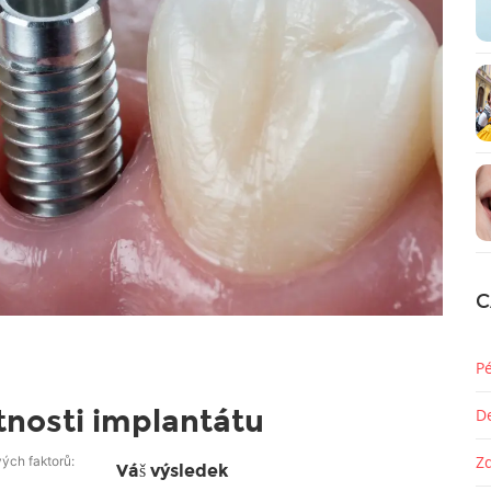
C
P
otnosti implantátu
D
Z
vých faktorů:
Váš výsledek