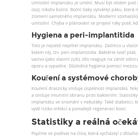
Umístění implantátu je umění. Musí být vložen pod s
osy), nikoliv bočně. Boční tlaky vytvářejí páku, kt
zlomení samotného implantátu. Moderní stomatologi
umístění. Chyba v plánování se projeví roky poté, 
Hygiena a peri-implantitida
Toto je největší nepřítel implantátu. Zatímco u vlast
kolem něj, tzv. peri-implantitida. Baktérie tvoří pla
vazivo (jako vlastní zub), tělo reaguje na zánět odst
oporu a vypadne. Důsledná hygiena pomocí mezizubn
Kouření a systémové chorob
Kouření drasticky snižuje úspěšnost implantátů. Niko
a snižuje imunitní obranu proti bakteriím. Statistiky
implantátu ve srovnání s nekuřáky. Také diabetici, 
vyšší riziko infekcí a pomalejší regeneraci kosti.
Statistiky a reálná oček
Pojďme se podívat na čísla, která vycházejí z dlouh