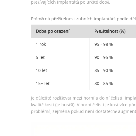
přežívajících implantátů po určité době.
Průměrná přežitelnost zubních implantátů podle dél
Doba po osazení
Přežitelnost (%)
1 rok
95 - 98 %
5 let
90 - 95 %
10 let
85 - 90 %
15+ let
80 - 85 %
Je důležité rozlišovat mezi horní a dolní čelistí. Impl
kvalitě kosti (je hustší). V horní čelisti je kost více 
problémů, zejména pokud není dostatečně augmen