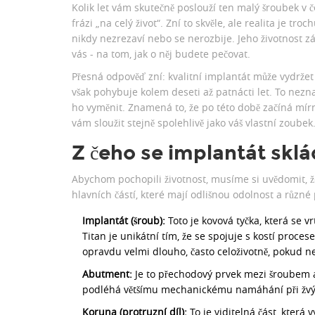
Kolik let vám skutečně poslouží ten malý šroubek v č
frázi „na celý život“. Zní to skvěle, ale realita je tro
nikdy nezrezaví nebo se nerozbije. Jeho životnost z
vás - na tom, jak o něj budete pečovat.
Přesná odpověď zní: kvalitní implantát může vydržet d
však pohybuje kolem deseti až patnácti let. To nezna
ho vyměnit. Znamená to, že po této době začíná mírn
vám sloužit stejně spolehlivě jako váš vlastní zoubek
Z čeho se implantát sklád
Abychom pochopili životnost, musíme si uvědomit, že
hlavních částí, které mají odlišnou odolnost a různé 
Implantát (šroub):
Toto je kovová tyčka, která se v
Titan je unikátní tím, že se spojuje s kostí proc
opravdu velmi dlouho, často celoživotně, pokud ned
Abutment:
Je to přechodový prvek mezi šroubem 
podléhá většímu mechanickému namáhání při žvýká
Koruna (protruzní díl):
To je viditelná část, která