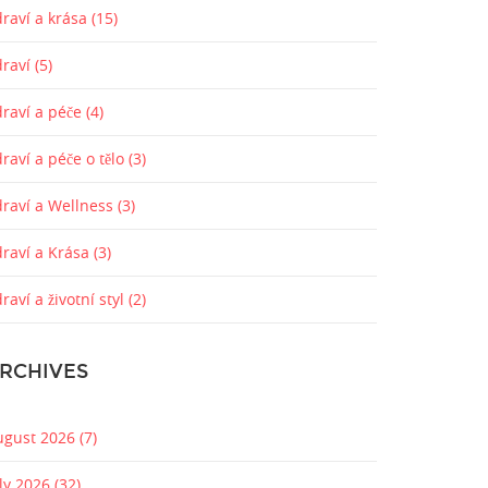
raví a krása
(15)
draví
(5)
draví a péče
(4)
raví a péče o tělo
(3)
draví a Wellness
(3)
draví a Krása
(3)
raví a životní styl
(2)
RCHIVES
ugust 2026
(7)
uly 2026
(32)