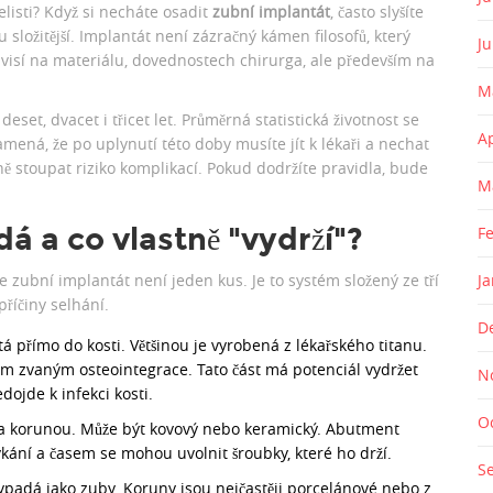
elisti? Když si necháte osadit
zubní implantát
, často slyšíte
chu složitější. Implantát není zázračný kámen filosofů, který
J
ávisí na materiálu, dovednostech chirurga, ale především na
M
eset, dvacet i třicet let. Průměrná statistická životnost se
A
mená, že po uplynutí této doby musíte jít k lékaři a nechat
ě stoupat riziko komplikací. Pokud dodržíte pravidla, bude
M
.
á a co vlastně "vydrží"?
F
 zubní implantát není jeden kus. Je to systém složený ze tří
J
příčiny selhání.
D
rtá přímo do kosti. Většinou je vyrobená z lékařského titanu.
esem zvaným osteointegrace. Tato část má potenciál vydržet
N
ojde k infekci kosti.
O
a korunou. Může být kovový nebo keramický. Abutment
ní a časem se mohou uvolnit šroubky, které ho drží.
S
 vypadá jako zuby. Koruny jsou nejčastěji porcelánové nebo z