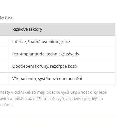
ky času
Rizikové faktory
Infekce, špatná osteointegrace
Peri-implantitida, technické závady
Opotřebení koruny, rezorpce kosti
Věk pacienta, systémová onemocnění
antáty v dolní čelisti mají obecně vyšší úspěšnost díky lepší
pórovitá a měkčí, což může mírně zvyšovat riziko pozdějších
tována.