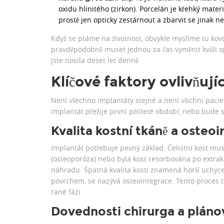
oxidu hlinitého (zirkon). Porcelán je křehký mater
prostě jen opticky zestárnout a zbarvit se jinak ne
Když se ptáme na životnost, obvykle myslíme tu kovov
pravděpodobně muset jednou za čas vyměnit kvůli op
jste nosila deset let denně.
Klíčové faktory ovlivňují
Není všechno implantáty stejné a není všichni pacien
implantát přežije první pětileté období, nebo bude sl
Kvalita kostní tkáně a osteo
Implantát potřebuje pevný základ. Čelistní kost mu
(osteoporóza) nebo byla kost resorbována po extrak
náhradu. Špatná kvalita kosti znamená horší uchycen
povrchem, se nazývá osteointegrace. Tento proces tr
rané fázi.
Dovednosti chirurga a pláno