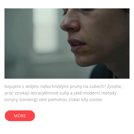
bojujete s šedými nebo hnědými pruhy na zubech? Zjistěte,
proč vznikají tetracyklinové zuby a jaké moderní metody
(vinyry, bonding) vám pomohou získat bílý úsměv.
MORE