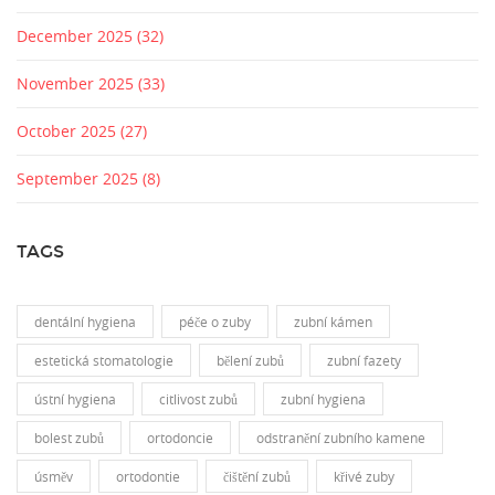
December 2025
(32)
November 2025
(33)
October 2025
(27)
September 2025
(8)
TAGS
dentální hygiena
péče o zuby
zubní kámen
estetická stomatologie
bělení zubů
zubní fazety
ústní hygiena
citlivost zubů
zubní hygiena
bolest zubů
ortodoncie
odstranění zubního kamene
úsměv
ortodontie
čištění zubů
křivé zuby