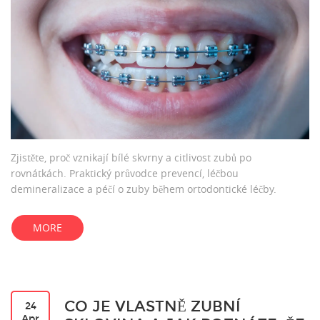
Zjistěte, proč vznikají bílé skvrny a citlivost zubů po
rovnátkách. Praktický průvodce prevencí, léčbou
demineralizace a péčí o zuby během ortodontické léčby.
MORE
CO JE VLASTNĚ ZUBNÍ
24
Apr