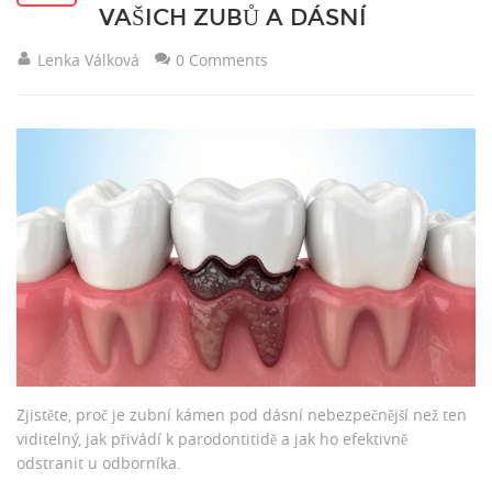
VAŠICH ZUBŮ A DÁSNÍ
Lenka Válková
0 Comments
Zjistěte, proč je zubní kámen pod dásní nebezpečnější než ten
viditelný, jak přivádí k parodontitidě a jak ho efektivně
odstranit u odborníka.