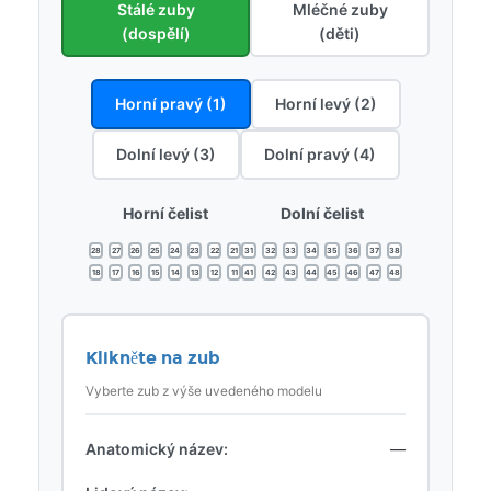
Stálé zuby
Mléčné zuby
(dospělí)
(děti)
Horní pravý (1)
Horní levý (2)
Dolní levý (3)
Dolní pravý (4)
Horní čelist
Dolní čelist
28
27
26
25
24
23
22
21
31
32
33
34
35
36
37
38
18
17
16
15
14
13
12
11
41
42
43
44
45
46
47
48
Klikněte na zub
Vyberte zub z výše uvedeného modelu
Anatomický název:
—