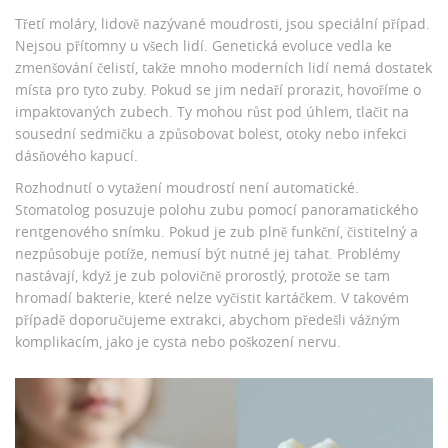
Třetí moláry, lidově nazývané moudrosti, jsou speciální případ.
Nejsou přítomny u všech lidí. Genetická evoluce vedla ke
zmenšování čelistí, takže mnoho moderních lidí nemá dostatek
místa pro tyto zuby. Pokud se jim nedaří prorazit, hovoříme o
impaktovaných zubech. Ty mohou růst pod úhlem, tlačit na
sousední sedmičku a způsobovat bolest, otoky nebo infekci
dásňového kapucí.
Rozhodnutí o vytažení moudrostí není automatické.
Stomatolog posuzuje polohu zubu pomocí panoramatického
rentgenového snímku. Pokud je zub plně funkční, čistitelný a
nezpůsobuje potíže, nemusí být nutné jej tahat. Problémy
nastávají, když je zub polovičně prorostlý, protože se tam
hromadí bakterie, které nelze vyčistit kartáčkem. V takovém
případě doporučujeme extrakci, abychom předešli vážným
komplikacím, jako je cysta nebo poškození nervu.