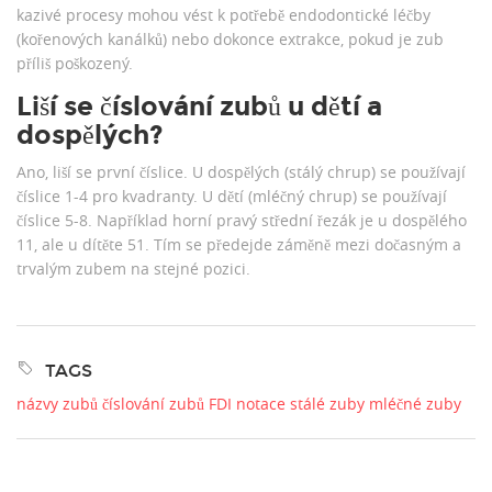
kazivé procesy mohou vést k potřebě endodontické léčby
(kořenových kanálků) nebo dokonce extrakce, pokud je zub
příliš poškozený.
Liší se číslování zubů u dětí a
dospělých?
Ano, liší se první číslice. U dospělých (stálý chrup) se používají
číslice 1-4 pro kvadranty. U dětí (mléčný chrup) se používají
číslice 5-8. Například horní pravý střední řezák je u dospělého
11, ale u dítěte 51. Tím se předejde záměně mezi dočasným a
trvalým zubem na stejné pozici.
TAGS
názvy zubů
číslování zubů
FDI notace
stálé zuby
mléčné zuby