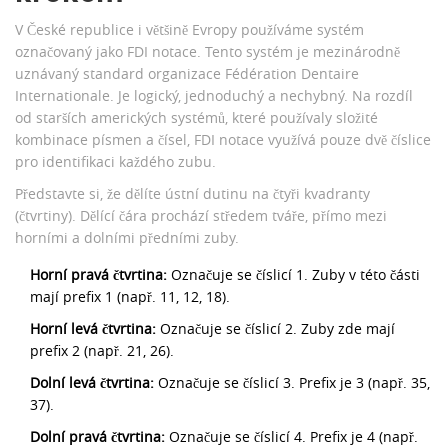
V České republice i většině Evropy používáme systém
označovaný jako
FDI notace
. Tento systém je mezinárodně
uznávaný standard organizace Fédération Dentaire
Internationale. Je logický, jednoduchý a nechybný. Na rozdíl
od starších amerických systémů, které používaly složité
kombinace písmen a čísel, FDI notace využívá pouze dvě číslice
pro identifikaci každého zubu.
Představte si, že dělíte ústní dutinu na čtyři kvadranty
(čtvrtiny). Dělící čára prochází středem tváře, přímo mezi
horními a dolními předními zuby.
Horní pravá čtvrtina:
Označuje se číslicí 1. Zuby v této části
mají prefix 1 (např. 11, 12, 18).
Horní levá čtvrtina:
Označuje se číslicí 2. Zuby zde mají
prefix 2 (např. 21, 26).
Dolní levá čtvrtina:
Označuje se číslicí 3. Prefix je 3 (např. 35,
37).
Dolní pravá čtvrtina:
Označuje se číslicí 4. Prefix je 4 (např.