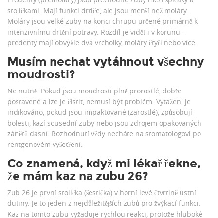
stoličkami. Mají funkci drtiče, ale jsou menší než moláry.
Moláry jsou velké zuby na konci chrupu určené primárně k
intenzivnímu drtění potravy. Rozdíl je vidět i v korunu -
predenty mají obvykle dva vrcholky, moláry čtyři nebo více.
Musím nechat vytáhnout všechny
moudrosti?
Ne nutně. Pokud jsou moudrosti plně prorostlé, dobře
postavené a lze je čistit, nemusí být problém. Vytažení je
indikováno, pokud jsou impaktované (zarostlé), způsobují
bolesti, kazí sousední zuby nebo jsou zdrojem opakovaných
zánětů dásní. Rozhodnutí vždy necháte na stomatologovi po
rentgenovém vyšetření.
Co znamená, když mi lékař řekne,
že mám kaz na zubu 26?
Zub 26 je první stolička (šestička) v horní levé čtvrtině ústní
dutiny. Je to jeden z nejdůležitějších zubů pro žvýkací funkci.
Kaz na tomto zubu vyžaduje rychlou reakci, protože hluboké