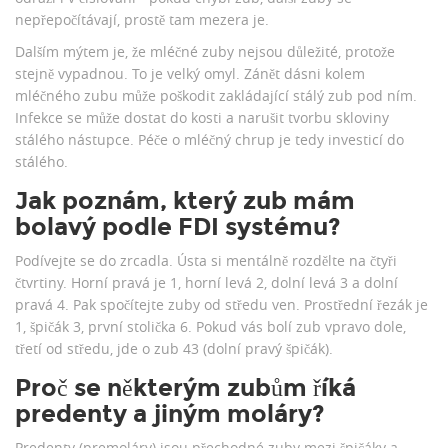
nepřepočítávají, prostě tam mezera je.
Dalším mýtem je, že mléčné zuby nejsou důležité, protože
stejně vypadnou. To je velký omyl. Zánět dásni kolem
mléčného zubu může poškodit zakládající stálý zub pod ním.
Infekce se může dostat do kosti a narušit tvorbu skloviny
stálého nástupce. Péče o mléčný chrup je tedy investicí do
stálého.
Jak poznám, který zub mám
bolavý podle FDI systému?
Podívejte se do zrcadla. Ústa si mentálně rozdělte na čtyři
čtvrtiny. Horní pravá je 1, horní levá 2, dolní levá 3 a dolní
pravá 4. Pak spočítejte zuby od středu ven. Prostřední řezák je
1, špičák 3, první stolička 6. Pokud vás bolí zub vpravo dole,
třetí od středu, jde o zub 43 (dolní pravý špičák).
Proč se některým zubům říká
predenty a jiným moláry?
Predenty (premoláry) jsou přechodné zuby mezi špičáky a