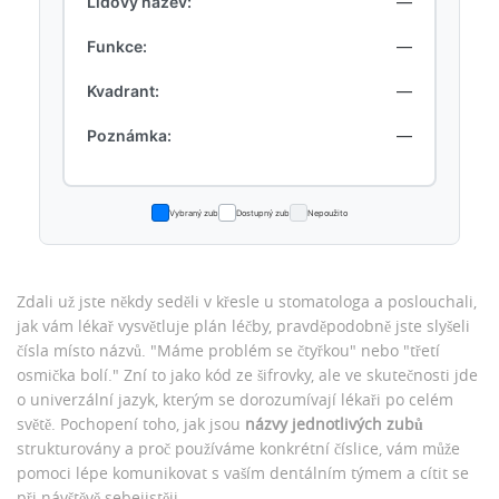
Lidový název:
—
Funkce:
—
Kvadrant:
—
Poznámka:
—
Vybraný zub
Dostupný zub
Nepoužito
Zdali už jste někdy seděli v křesle u stomatologa a poslouchali,
jak vám lékař vysvětluje plán léčby, pravděpodobně jste slyšeli
čísla místo názvů. "Máme problém se čtyřkou" nebo "třetí
osmička bolí." Zní to jako kód ze šifrovky, ale ve skutečnosti jde
o univerzální jazyk, kterým se dorozumívají lékaři po celém
světě. Pochopení toho, jak jsou
názvy jednotlivých zubů
strukturovány a proč používáme konkrétní číslice, vám může
pomoci lépe komunikovat s vaším dentálním týmem a cítit se
při návštěvě sebejistěji.