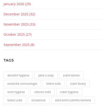
January 2026
(29)
December 2025
(32)
November 2025
(33)
October 2025
(27)
September 2025
(8)
TAGS
dentální hygiena
péče o zuby
zubní kámen
estetická stomatologie
bělení zubů
zubní fazety
ústní hygiena
citlivost zubů
zubní hygiena
bolest zubů
ortodoncie
odstranění zubního kamene