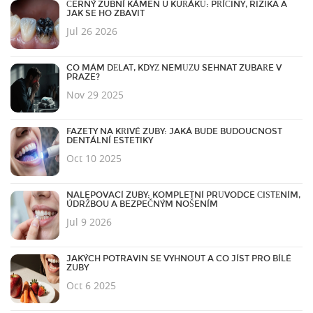
ČERNÝ ZUBNÍ KÁMEN U KUŘÁKŮ: PŘÍČINY, RIZIKA A
JAK SE HO ZBAVIT
Jul 26 2026
CO MÁM DĚLAT, KDYŽ NEMŮŽU SEHNAT ZUBAŘE V
PRAZE?
Nov 29 2025
FAZETY NA KŘIVÉ ZUBY: JAKÁ BUDE BUDOUCNOST
DENTÁLNÍ ESTETIKY
Oct 10 2025
NALEPOVACÍ ZUBY: KOMPLETNÍ PRŮVODCE ČIŠTĚNÍM,
ÚDRŽBOU A BEZPEČNÝM NOŠENÍM
Jul 9 2026
JAKÝCH POTRAVIN SE VYHNOUT A CO JÍST PRO BÍLÉ
ZUBY
Oct 6 2025