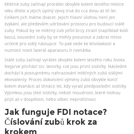
Mléčné zuby začínají prorážet obvykle kolem šestého měsíce
věku dítěte a jejich úplný vývoj trvá do cca dvou až tří let.
Celkem jich máme dvacet. Jejich hlavní úlohou není jen
žvýkání, ale především udržování prostoru pro budoucí stálé
zuby. Pokud by se mléčný zub příliš brzy ztratil (například kvůli
kazu), sousední zuby by se mohly posunout a zabrat místo
určené pro stálý nástupce. To pak vede ke křivolakosti a
nutnosti nosít laterál aparaturu či rovnátka.
Stálé zuby začínají vyrážet obvykle kolem šestého roku života.
Nejprve přichází tzv. šestičky, což jsou první stoličky. Následně
dochází k postupnému nahrazování mléčných zubů stálými
ekvivalenty. Proces dokončení výměny zubů obvykle končí
kolem dvanácti až třinácti let, kdy vyraší předposlední stoličky.
Výjimkou jsou třetí stoličky, neboli moudrosti, které mohou
přijít až v dospělosti, nebo vůbec neproříznout.
Jak funguje FDI notace?
Číslování zubů krok za
krokem