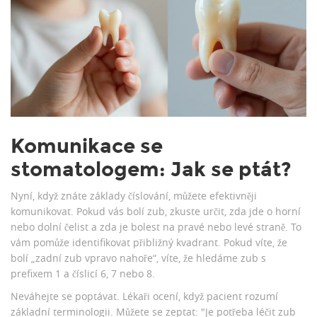
Komunikace se
stomatologem: Jak se ptát?
Nyní, když znáte základy číslování, můžete efektivněji
komunikovat. Pokud vás bolí zub, zkuste určit, zda jde o horní
nebo dolní čelist a zda je bolest na pravé nebo levé straně. To
vám pomůže identifikovat přibližný kvadrant. Pokud víte, že
bolí „zadní zub vpravo nahoře“, víte, že hledáme zub s
prefixem 1 a číslicí 6, 7 nebo 8.
Neváhejte se poptávat. Lékaři ocení, když pacient rozumí
základní terminologii. Můžete se zeptat: "Je potřeba léčit zub