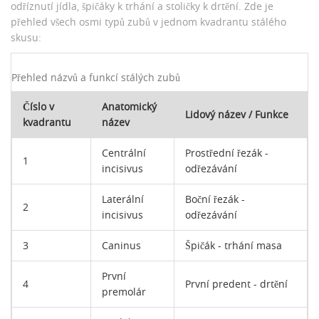
odříznutí jídla, špičáky k trhání a stoličky k drtění. Zde je
přehled všech osmi typů zubů v jednom kvadrantu stálého
skusu:
Přehled názvů a funkcí stálých zubů
Číslo v
Anatomický
Lidový název / Funkce
kvadrantu
název
Centrální
Prostřední řezák -
1
incisivus
odřezávání
Laterální
Boční řezák -
2
incisivus
odřezávání
3
Caninus
Špičák - trhání masa
První
4
První predent - drtění
premolár