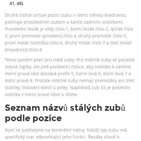
41, 48).
Druhá číslice určuje pozici zubu v rámci tohoto kvadrantu,
počínaje prostředním zubem a konče zadními stoličkami.
Prostřední řezák je vždy číslo 1, boční řezák číslo 2, špičák číslo
3, první premolár (predent) číslo 4, druhý premolár číslo 5,
první molár (stolička) číslo 6, druhý molár číslo 7 a třetí molár
(moudrost) číslo 8.
Tento systém platí pro stálé zuby. Pro mléčné zuby se používá
stejná logika, ale jiné počáteční číslice, aby nedošlo k záměně.
Horní pravá část dostává prefix 5, horní levá 6, dolní levá 7 a
dolní pravá 8. Protože mléčné zuby nemají premoláry ani třetí
stoličky, číslování končí u pětky. Například zub 55 je poslední
stolička v horní pravé části u dítěte.
Seznam názvů stálých zubů
podle pozice
Nyní se podívejme na konkrétní názvy. Každý typ zubu má
specifický tvar odpovídající jeho funkci. Řezáky slouží k