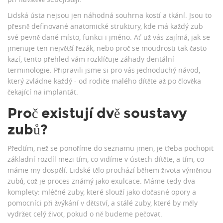
Lidská ústa nejsou jen náhodná souhrna kostí a tkání. Jsou to
přesně definované anatomické struktury, kde má každý zub
své pevně dané místo, funkci i jméno. Ať už vás zajímá, jak se
jmenuje ten největší řezák, nebo proč se moudrosti tak často
kazí, tento přehled vám rozklíčuje záhady dentální
terminologie. Připravili jsme si pro vás jednoduchý návod,
který zvládne každý - od rodiče malého dítěte až po člověka
čekající na implantát.
Proč existují dvě soustavy
zubů?
Předtím, než se ponoříme do seznamu jmen, je třeba pochopit
základní rozdíl mezi tím, co vidíme v ústech dítěte, a tím, co
máme my dospělí. Lidské tělo prochází během života výměnou
zubů, což je proces známý jako exulcace. Máme tedy dva
komplety:
mléčné zuby
, které slouží jako dočasné opory a
pomocníci při žvýkání v dětství, a
stálé zuby
, které by měly
vydržet celý život, pokud o ně budeme pečovat.