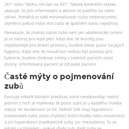
26?" nebo "Mohu mít kaz na 45?". Taková konkrétní otázka
ukazuje, že jste informovaní a aktivně se podílíte na svém
zdraví. Pomáhá to také minimalizovat riziko nedorozumění,
zejména pokud máte více zubů ve špatném stavu najednou.
Pamatujte, že znalost názvů zubů není jen akademické cvičení.
Je to nástroj pro lepší péči. Když víte, že šestičky jsou
nejdůležitější pro držení prostoru, budete dávat pozor na jejich
hygienu. Když víte, že moudrosti mohou být pastvou pro
bakterie, budete sledovat změny v zadních partiích ústní
dutiny. Informovaný pacient je zdravější pacient.
Časté mýty o pojmenování
zubů
Existuje několik běžných představ, které neodpovídají realitě.
Jedním z nich je myšlenka, že počet zubů je u každého člověka
stejný. Ve skutečnosti se liší. Někteří lidé mají hypodoncii
(nedostatek zubů, často chybějící boční řezáky nebo moudrosti)
a jiní hyperdoncii (nadbytečné zuby, tzv. mesiodens). To se
odráží i v číslování - pokud chybí zub, další zuby se