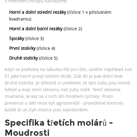
V mléčném chrupu nacházíme:
Horní a dolní střední řezáky
(číslice 1 v příslušném
kvadrantu)
Horní a dolní boční řezáky
(číslice 2)
Špičáky
(číslice 3)
První stoličky
(číslice 4)
Druhé stoličky
(číslice 5)
Když se podíváte na tabulku FDI pro děti, uvidíte například zub
51 jako horní pravý střední řezák. Zub 85 je pak dolní levá
druhá stolička. Je důležité si uvědomit, že tyto zuby jsou menší,
bělejší a mají tenčí sklovinu než zuby stálé. Tenčí sklovina
znamená, že kaz se v nich šíří mnohem rychleji. Proto
prevence u dětí musí být agresivnější - pravidelné kontroly
každé tři až čtyři měsíce jsou standardem.
Specifika třetích molárů -
Moudrosti