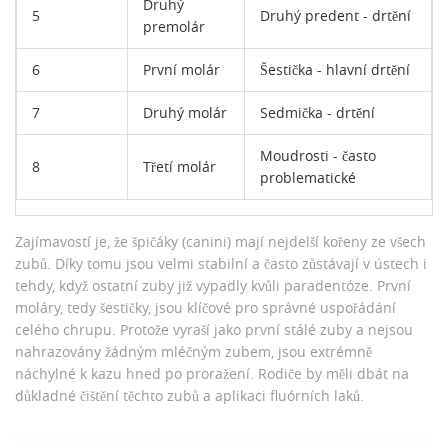
Druhý
5
Druhý predent - drtění
premolár
6
První molár
Šestička - hlavní drtění
7
Druhý molár
Sedmička - drtění
Moudrosti - často
8
Třetí molár
problematické
Zajímavostí je, že špičáky (canini) mají nejdelší kořeny ze všech
zubů. Díky tomu jsou velmi stabilní a často zůstávají v ústech i
tehdy, když ostatní zuby již vypadly kvůli paradentóze. První
moláry, tedy šestičky, jsou klíčové pro správné uspořádání
celého chrupu. Protože vyraší jako první stálé zuby a nejsou
nahrazovány žádným mléčným zubem, jsou extrémně
náchylné k kazu hned po proražení. Rodiče by měli dbát na
důkladné čištění těchto zubů a aplikaci fluórních laků.