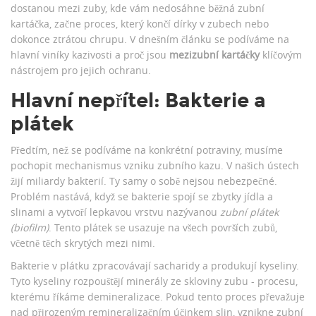
dostanou mezi zuby, kde vám nedosáhne běžná zubní
kartáčka, začne proces, který končí dírky v zubech nebo
dokonce ztrátou chrupu. V dnešním článku se podíváme na
hlavní viníky kazivosti a proč jsou
mezizubní kartáčky
klíčovým
nástrojem pro jejich ochranu.
Hlavní nepřítel: Bakterie a
plátek
Předtím, než se podíváme na konkrétní potraviny, musíme
pochopit mechanismus vzniku zubního kazu. V našich ústech
žijí miliardy bakterií. Ty samy o sobě nejsou nebezpečné.
Problém nastává, když se bakterie spojí se zbytky jídla a
slinami a vytvoří lepkavou vrstvu nazývanou
zubní plátek
(biofilm)
. Tento plátek se usazuje na všech površích zubů,
včetně těch skrytých mezi nimi.
Bakterie v plátku zpracovávají sacharidy a produkují kyseliny.
Tyto kyseliny rozpouštějí minerály ze skloviny zubu - procesu,
kterému říkáme demineralizace. Pokud tento proces převažuje
nad přirozeným remineralizačním účinkem slin, vznikne zubní