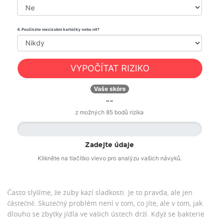
4. Používáte mezizubní kartáčky nebo nit?
VYPOČÍTAT RIZIKO
Vaše skóre
--
z možných 85 bodů rizika
Zadejte údaje
Klikněte na tlačítko vlevo pro analýzu vašich návyků.
Často slyšíme, že zuby kazí sladkosti. Je to pravda, ale jen
částečně. Skutečný problém není v tom, co jíte, ale v tom, jak
dlouho se zbytky jídla ve vašich ústech drží. Když se bakterie