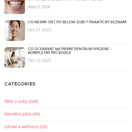
May 9 2026
CO NESMÍ JÍST PO BĚLENÍ ZUBŮ? PRAKTICKÝ SEZNAM
Oct 21 2025
CO OČEKÁVAT NA PRVNÍ DENTÁLNÍ HYGIENĚ -
KOMPLETNÍ PRŮVODCE
Oct 12 2025
CATEGORIES
Péče o zuby
(249)
Dentální péče
(40)
Zdraví a wellness
(25)