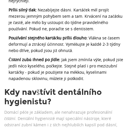
nejrychleji.
Příliš silný tlak:
Nezabíjejte dásni. Kartáček měl projít
mezerou jemným pohybem sem a tam. Krvácení na začátku
je časté, ale mělo by ustoupit do týdne pravidelného
používání. Pokud ne, poraďte se s dentistem.
Používání stejného kartáčku příliš dlouho:
Vlákna se časem
deformují a ztrácejí účinnost. Vyměňujte je každé 2-3 týdny
nebo dříve, pokud jsou již ohnutá.
Čištění zubů ihned po jídle:
Jak jsem zmínila výše, pokud jste
jedli něco kyselého, počkejte. Stejné platí i pro mezizubní
kartáčky - pokud je použijete na měkkou, kyselinami
napadenou sklovinu, můžete ji poškodit.
Kdy navštívit dentálního
hygienistu?
Domácí péče je základem, ale nenahrazuje profesionální
čištění. Dentální hygienisté mají speciální nástroje, které
odstraní zubní kámen i z těch nejhlubších kapslí pod dásní,