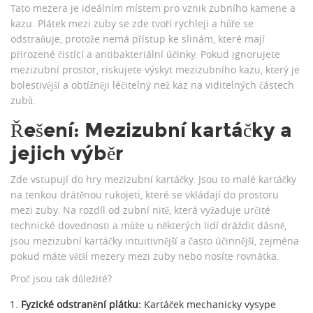
Tato mezera je ideálním místem pro vznik zubního kamene a
kazu. Plátek mezi zuby se zde tvoří rychleji a hůře se
odstraňuje, protože nemá přístup ke slinám, které mají
přirozené čistící a antibakteriální účinky. Pokud ignorujete
mezizubní prostor, riskujete výskyt mezizubního kazu, který je
bolestivější a obtížněji léčitelný než kaz na viditelných částech
zubů.
Řešení: Mezizubní kartáčky a
jejich výběr
Zde vstupují do hry
mezizubní kartáčky
. Jsou to malé kartáčky
na tenkou drátěnou rukojeti, které se vkládají do prostoru
mezi zuby. Na rozdíl od zubní nitě, která vyžaduje určité
technické dovednosti a může u některých lidí dráždit dásně,
jsou mezizubní kartáčky intuitivnější a často účinnější, zejména
pokud máte větší mezery mezi zuby nebo nosíte rovnátka.
Proč jsou tak důležité?
Fyzické odstranění plátku:
Kartáček mechanicky vysype