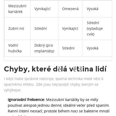
Mezizubní
Vynikající
Omezená
Vysoká
kartáček
Střední
Zubní nit
Střední
Vynikající
(vyžaduje
cvik)
Vodní
Dobrý (pro
Střední
Vysoká
hubička
implantáty)
Chyby, které dělá většina lidí
I když máte správné nástroje, špatná technika může vést k
opačnému efektu. Zde jsou nejčastější chyby, kterým se
vyhýbejte:
Ignorování frekvence:
Mezizubní kartáčky by se měly
používat alespoň jednou denně, ideálně večer před spaním.
Ranní čištění nestačí, protože během noci se bakterie množí