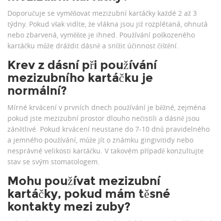
Doporučuje se vyměňovat mezizubní kartáčky každé 2 až 3
týdny. Pokud však vidíte, že vlákna jsou již rozplétaná, ohnutá
nebo zbarvená, vyměňte je ihned. Používání poškozeného
kartáčku může dráždit dásně a snížit účinnost čištění.
Krev z dásní při používání
mezizubního kartáčku je
normální?
Mírné krvácení v prvních dnech používání je běžné, zejména
pokud jste mezizubní prostor dlouho nečistili a dásně jsou
zánětlivé. Pokud krvácení neustane do 7-10 dnů pravidelného
a jemného používání, může jít o známku gingivitidy nebo
nesprávné velikosti kartáčku. V takovém případě konzultujte
stav se svým stomatologem.
Mohu používat mezizubní
kartáčky, pokud mám těsné
kontakty mezi zuby?