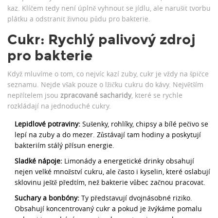
kaz. Klíčem tedy není úplně vyhnout se jídlu, ale narušit tvorbu
plátku a odstranit živnou půdu pro bakterie.
Cukr: Rychlý palivový zdroj
pro bakterie
Když mluvíme o tom, co nejvíc kazí zuby, cukr je vždy na špičce
seznamu. Nejde však pouze o lžičku cukru do kávy. Největším
nepřítelem jsou
zpracované sacharidy
, které se rychle
rozkládají na jednoduché cukry.
Lepidlové potraviny:
Sušenky, rohlíky, chipsy a bílé pečivo se
lepí na zuby a do mezer. Zůstávají tam hodiny a poskytují
bakteriím stálý přísun energie.
Sladké nápoje:
Limonády a energetické drinky obsahují
nejen velké množství cukru, ale často i kyselin, které oslabují
sklovinu ještě předtím, než bakterie vůbec začnou pracovat.
Suchary a bonbóny:
Ty představují dvojnásobné riziko.
Obsahují koncentrovaný cukr a pokud je žvýkáme pomalu