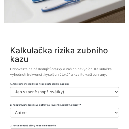
Kalkulačka rizika zubního
kazu
Odpovězte na následující otázky o vašich návycích. Kalkulačka
vyhodnotí frekvenci „kyselých útoků“ a kvalitu vaší ochrany.
1. Jak často jíte sladkosti nebo pijete sladké nápoje?
2. Konzumujete lepidlové potraviny (sušenky, rohlíky, chipsy)?
3. Pijete ovocné šťávy nebo víno denně?