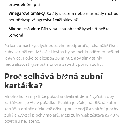
pravidelném pití.
Vinegarové omáčky:
Saláty s octem nebo marinády mohou
být překvapivě agresivní vůči sklovině.
Alkoholická vína:
Bílá vína jsou obecně kyselejší než ta
červená.
Po konzumaci kyselých potravin neodporučuji okamžitě čistit
zuby kartáčkem. Měkká sklovina by se mohla odřením poškodit
ještě více. Počkejte alespoň 30 minut, aby sliny stihly
neutralizovat kyselost a znovu zatvrdit povrch zubu.
Proč selhává běžná zubní
kartáčka?
Mnoho lidí si myslí, že pokud si dvakrát denně vyčistí zuby
kartáčkem, je vše v pořádku. Realita je však jiná. Běžná zubní
kartáčka dokáže efektivně očistit pouze vnější a vnitřní plochy
zubů a žvýkací plochy molárů. Mezi zuby však zůstává až 40 %
povrchu nečistého.