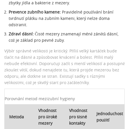
zbytky jídla a bakterie z mezery.
Prevence zubního kamene:
Pravidelné používání brání
tvrdnutí plátku na zubním kameni, který nelze doma
odstranit.
Zdraví dásní:
Čisté mezery znamenají méně zánětů dásní,
což je základ pro pevné zuby.
Výběr správné velikosti je kritický. Příliš velký kartáček bude
tlačit na dásně a způsobovat krvácení a bolest. Příliš malý
nebude efektivní. Doporučuji začít s menší velikostí a postupně
zkoušet větší, dokud nenajdete tu, která projde mezerou bez
odporu, ale dotkne se stran. Existují sadky s různými
velikostmi, což je skvělý start pro začátečníky.
Porovnání metod mezizubní hygieny
Vhodnost
Vhodnost
Jednoduchost
Metoda
pro široké
pro těsné
použití
mezery
kontakty