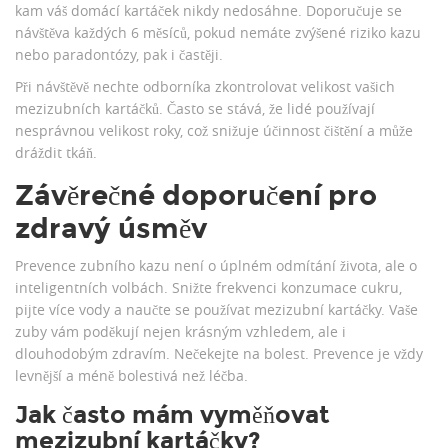
kam váš domácí kartáček nikdy nedosáhne. Doporučuje se
návštěva každých 6 měsíců, pokud nemáte zvýšené riziko kazu
nebo paradontózy, pak i častěji.
Při návštěvě nechte odborníka zkontrolovat velikost vašich
mezizubních kartáčků. Často se stává, že lidé používají
nesprávnou velikost roky, což snižuje účinnost čištění a může
dráždit tkáň.
Závěrečné doporučení pro
zdravý úsměv
Prevence zubního kazu není o úplném odmítání života, ale o
inteligentních volbách. Snižte frekvenci konzumace cukru,
pijte více vody a naučte se používat mezizubní kartáčky. Vaše
zuby vám poděkují nejen krásným vzhledem, ale i
dlouhodobým zdravím. Nečekejte na bolest. Prevence je vždy
levnější a méně bolestivá než léčba.
Jak často mám vyměňovat
mezizubní kartáčky?