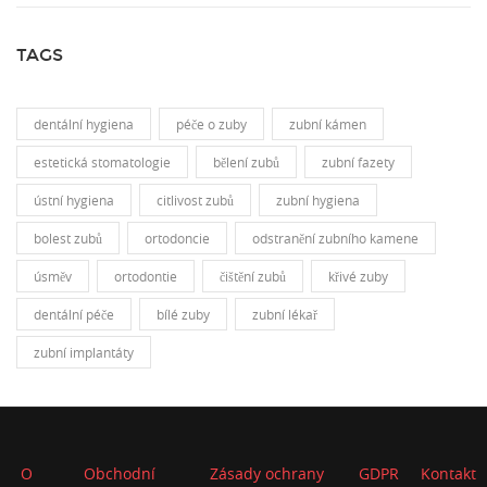
TAGS
dentální hygiena
péče o zuby
zubní kámen
estetická stomatologie
bělení zubů
zubní fazety
ústní hygiena
citlivost zubů
zubní hygiena
bolest zubů
ortodoncie
odstranění zubního kamene
úsměv
ortodontie
čištění zubů
křivé zuby
dentální péče
bílé zuby
zubní lékař
zubní implantáty
O
Obchodní
Zásady ochrany
GDPR
Kontakt