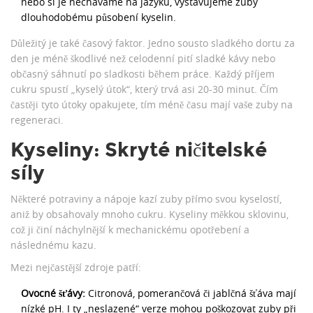
nebo si je necháváme na jazyku, vystavujeme zuby
dlouhodobému působení kyselin.
Důležitý je také časový faktor. Jedno sousto sladkého dortu za
den je méně škodlivé než celodenní pití sladké kávy nebo
občasný sáhnutí po sladkosti během práce. Každý příjem
cukru spustí „kyselý útok“, který trvá asi 20-30 minut. Čím
častěji tyto útoky opakujete, tím méně času mají vaše zuby na
regeneraci.
Kyseliny: Skryté ničitelské
síly
Některé potraviny a nápoje kazí zuby přímo svou kyselostí,
aniž by obsahovaly mnoho cukru. Kyseliny měkkou sklovinu,
což ji činí náchylnější k mechanickému opotřebení a
následnému kazu.
Mezi nejčastější zdroje patří:
Ovocné šťávy:
Citronová, pomerančová či jablčná šťáva mají
nízké pH. I ty „neslazené“ verze mohou poškozovat zuby při