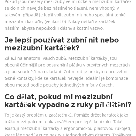
Pokud jsou mezery mezi zuby velmi úzké a mezizubní kartáček
se do nich nevejde bez násilného tlačení, není vhodný. V
takovém případě je lepší volit zubní nit nebo speciální tenké
mezizubní kartáčky (velikost 0). Nikdy netlačte kartáček
násilím, abyste nepoškodili dásně a kostní vazivo.
Je lepší používat zubní nit nebo
mezizubní kartáček?
Záleží na anatomii vašich zubů. Mezizubní kartáčky jsou
obecně účinnější pro odstranění plátku v otevřených mezerách
a jsou snadnější na ovládání. Zubní nit je nezbytná pro velmi
těsné kontakty, kde se kartáček nevejde. Ideální je kombinace
obou metod podle potřeby jednotlivých míst v ústech.
Co dělat, pokud mi mezizubní
kartáček vypadne z ruky při čištění?
To je častý problém u začátečníků. Pomůže držet kartáček jako
tužku mezi palcem a ukazováčkem pro lepší kontrolu. Také
existují mezizubní kartáčky s ergonomickou plastovou rukojetí,
které lépe sedí v ruce než ty s jednoduchým drátem. Trpělivost