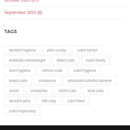
September 2025
(8)
TAGS
dentální hygiena
péče o zuby
zubní kámen
estetická stomatologie
bělení zubů
zubní fazety
ústní hygiena
citlivost zubů
zubní hygiena
bolest zubů
ortodoncie
odstranění zubního kamene
úsměv
ortodontie
čištění zubů
křivé zuby
dentální péče
bílé zuby
zubní lékař
zubní implantáty