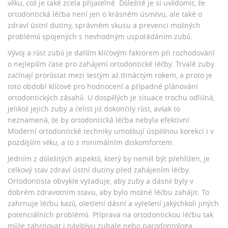
věku, což je také zcela přijatelné. Důležité je si uvědomit, že
ortodontická léčba není jen o krásném úsměvu, ale také o
zdraví ústní dutiny, správném skusu a prevenci možných
problémů spojených s nevhodným uspořádáním zubů.
Vývoj a růst zubů je dalším klíčovým faktorem při rozhodování
o nejlepším čase pro zahájení ortodontické léčby. Trvalé zuby
začínají prorůstat mezi šestým až třináctým rokem, a proto je
toto období klíčové pro hodnocení a případné plánování
ortodontických zásahů. U dospělých je situace trochu odlišná,
jelikož jejich zuby a čelist již dokončily růst, avšak to
neznamená, že by ortodontická léčba nebyla efektivní.
Moderní ortodontické techniky umožňují úspěšnou korekci i v
pozdějším věku, a to s minimálním diskomfortem.
Jedním z důležitých aspektů, který by neměl být přehlížen, je
celkový stav zdraví ústní dutiny před zahájením léčby.
Ortodontista obvykle vyžaduje, aby zuby a dásně byly v
dobrém zdravotním stavu, aby bylo možné léčbu zahájit. To
zahrnuje léčbu kazů, ošetření dásní a vyřešení jakýchkoli jiných
potenciálních problémů. Příprava na ortodontickou léčbu tak
může zahrnovat i návštěvu zubaře nebo parodontologa.