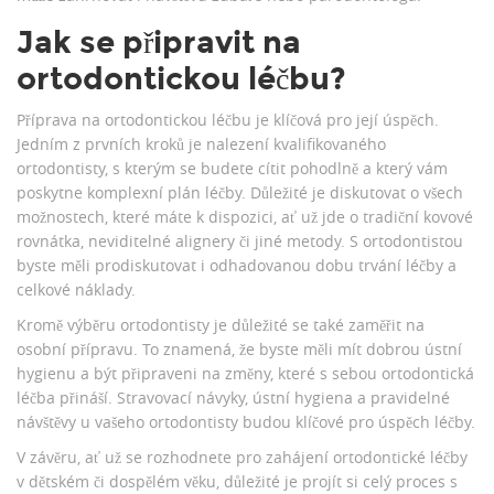
Jak se připravit na
ortodontickou léčbu?
Příprava na ortodontickou léčbu je klíčová pro její úspěch.
Jedním z prvních kroků je nalezení kvalifikovaného
ortodontisty, s kterým se budete cítit pohodlně a který vám
poskytne komplexní plán léčby. Důležité je diskutovat o všech
možnostech, které máte k dispozici, ať už jde o tradiční kovové
rovnátka, neviditelné alignery či jiné metody. S ortodontistou
byste měli prodiskutovat i odhadovanou dobu trvání léčby a
celkové náklady.
Kromě výběru ortodontisty je důležité se také zaměřit na
osobní přípravu. To znamená, že byste měli mít dobrou ústní
hygienu a být připraveni na změny, které s sebou ortodontická
léčba přináší. Stravovací návyky, ústní hygiena a pravidelné
návštěvy u vašeho ortodontisty budou klíčové pro úspěch léčby.
V závěru, ať už se rozhodnete pro zahájení ortodontické léčby
v dětském či dospělém věku, důležité je projít si celý proces s