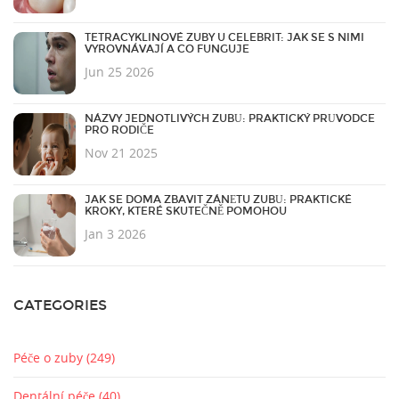
TETRACYKLINOVÉ ZUBY U CELEBRIT: JAK SE S NIMI
VYROVNÁVAJÍ A CO FUNGUJE
Jun 25 2026
NÁZVY JEDNOTLIVÝCH ZUBŮ: PRAKTICKÝ PRŮVODCE
PRO RODIČE
Nov 21 2025
JAK SE DOMA ZBAVIT ZÁNĚTU ZUBŮ: PRAKTICKÉ
KROKY, KTERÉ SKUTEČNĚ POMOHOU
Jan 3 2026
CATEGORIES
Péče o zuby
(249)
Dentální péče
(40)