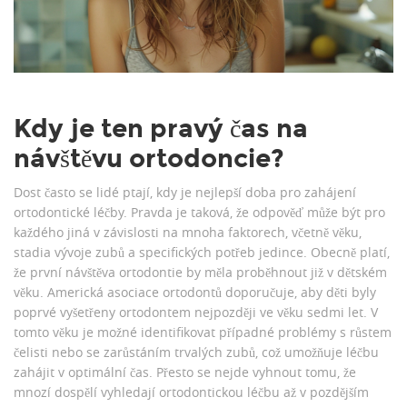
Kdy je ten pravý čas na
návštěvu ortodoncie?
Dost často se lidé ptají, kdy je nejlepší doba pro zahájení
ortodontické léčby. Pravda je taková, že odpověď může být pro
každého jiná v závislosti na mnoha faktorech, včetně věku,
stadia vývoje zubů a specifických potřeb jedince. Obecně platí,
že první návštěva ortodontie by měla proběhnout již v dětském
věku. Americká asociace ortodontů doporučuje, aby děti byly
poprvé vyšetřeny ortodontem nejpozději ve věku sedmi let. V
tomto věku je možné identifikovat případné problémy s růstem
čelisti nebo se zarůstáním trvalých zubů, což umožňuje léčbu
zahájit v optimální čas. Přesto se nejde vyhnout tomu, že
mnozí dospělí vyhledají ortodontickou léčbu až v pozdějším