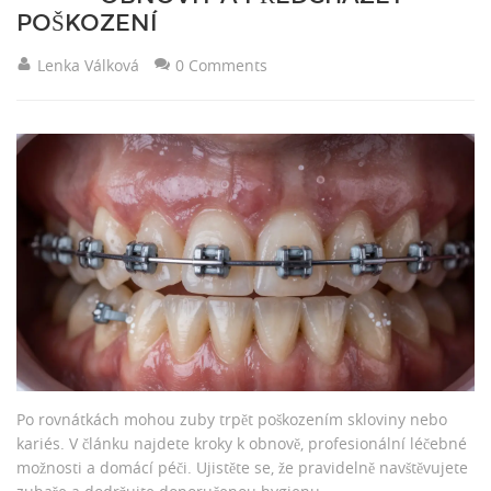
POŠKOZENÍ
Lenka Válková
0 Comments
Po rovnátkách mohou zuby trpět poškozením skloviny nebo
kariés. V článku najdete kroky k obnově, profesionální léčebné
možnosti a domácí péči. Ujistěte se, že pravidelně navštěvujete