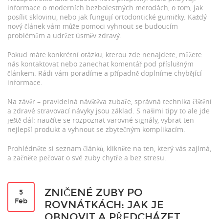
informace o moderních bezbolestných metodách, o tom, jak
posílit sklovinu, nebo jak fungují ortodontické gumičky. Každý
nový článek vám může pomoci vyhnout se budoucím
problémům a udržet úsměv zdravý.
Pokud máte konkrétní otázku, kterou zde nenajdete, můžete
nás kontaktovat nebo zanechat komentář pod příslušným
článkem. Rádi vám poradíme a případně doplníme chybějící
informace.
Na závěr – pravidelná návštěva zubaře, správná technika čištění
a zdravé stravovací návyky jsou základ. S našimi tipy to ale jde
ještě dál: naučíte se rozpoznat varovné signály, vybrat ten
nejlepší produkt a vyhnout se zbytečným komplikacím.
Prohlédněte si seznam článků, klikněte na ten, který vás zajímá,
a začněte pečovat o své zuby chytře a bez stresu.
ZNIČENÉ ZUBY PO
5
Feb
ROVNÁTKÁCH: JAK JE
OBNOVIT A PŘEDCHÁZET