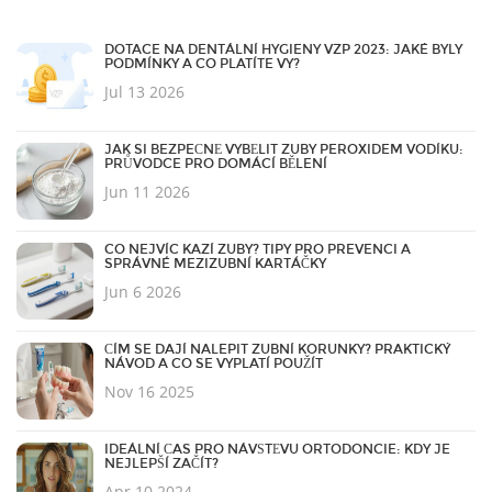
DOTACE NA DENTÁLNÍ HYGIENY VZP 2023: JAKÉ BYLY
PODMÍNKY A CO PLATÍTE VY?
Jul 13 2026
JAK SI BEZPEČNĚ VYBĚLIT ZUBY PEROXIDEM VODÍKU:
PRŮVODCE PRO DOMÁCÍ BĚLENÍ
Jun 11 2026
CO NEJVÍC KAZÍ ZUBY? TIPY PRO PREVENCI A
SPRÁVNÉ MEZIZUBNÍ KARTÁČKY
Jun 6 2026
ČÍM SE DAJÍ NALEPIT ZUBNÍ KORUNKY? PRAKTICKÝ
NÁVOD A CO SE VYPLATÍ POUŽÍT
Nov 16 2025
IDEÁLNÍ ČAS PRO NÁVŠTĚVU ORTODONCIE: KDY JE
NEJLEPŠÍ ZAČÍT?
Apr 10 2024