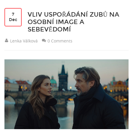
VLIV USPOŘÁDÁNÍ ZUBŮ NA
7
Dec
OSOBNÍ IMAGE A
SEBEVĚDOMÍ
Lenka Válková
0 Comments