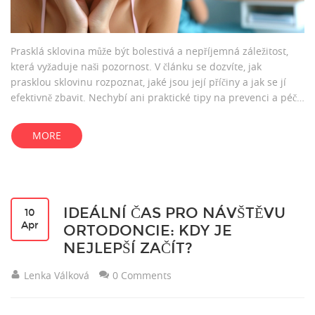
Prasklá sklovina může být bolestivá a nepříjemná záležitost,
která vyžaduje naši pozornost. V článku se dozvíte, jak
prasklou sklovinu rozpoznat, jaké jsou její příčiny a jak se jí
efektivně zbavit. Nechybí ani praktické tipy na prevenci a péči
o sklovinu pro zdravější zuby.
MORE
IDEÁLNÍ ČAS PRO NÁVŠTĚVU
10
Apr
ORTODONCIE: KDY JE
NEJLEPŠÍ ZAČÍT?
Lenka Válková
0 Comments