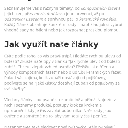
Seznamujeme vás s různými tématy: od
kompozitních fazet
a
jejich cen, přes
mezizubní kaz
a jeho prevenci, až po
odstranění usazenin
a správnou péči o
keramické rovnátka
.
Každý článek obsahuje konkrétní rady – například jak si vybrat
vhodné sady na bělení nebo jak rozpoznat prasklou plombu.
Jak využít naše články
Čtěte podle toho, co vás právě trápí. Hledáte rychlou úlevu od
bolesti? Zkuste naše tipy v článku "Jak rychle ulevit od bolesti
zubů". Chcete zlepšit vzhled úsměvu? Přečtěte si o "Cena a
výhody kompozitních fazet" nebo o údržbě keramických fazet.
Pokud vás zajímá, kolik zubaři dostávají od pojišťovny,
podívejte se na "Jaké částky dostávají zubaři od pojišťovny za
své služby".
Všechny články jsou psané srozumitelně a přímě. Najdete v
nich i seznamy produktů, postupy krok za krokem a
upozornění, kdy je čas zavolat odborníka. Naše rady jsou
ověřené a zaměřené na to, aby vám šetřily čas i peníze.
Nezapomeňte také sledovat nové příspěvky. Stále přibývají