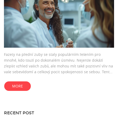
Fazety na přední zuby se staly populárním řešením pro
mnohé, kdo touží po dokonalém úsměvu. Nejenže dokáží
zlepšit vzhled vašich zubů, ale mohou mít také pozitivní vliv na
vaše sebevědomí a celkový pocit spokojenosti se sebou. Tento
článek vás provede tím, jak fazety fungují, jejich výhody,
proces aplikace a jak se o ně starat, abyste si mohli užívat svůj
MORE
nový úsměv co nejdéle.
RECENT POST