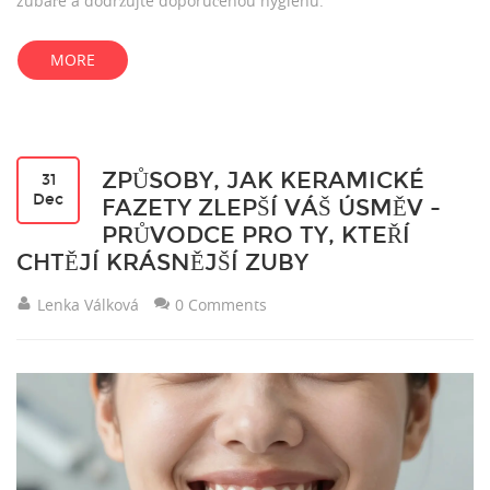
zubaře a dodržujte doporučenou hygienu.
MORE
ZPŮSOBY, JAK KERAMICKÉ
31
Dec
FAZETY ZLEPŠÍ VÁŠ ÚSMĚV -
PRŮVODCE PRO TY, KTEŘÍ
CHTĚJÍ KRÁSNĚJŠÍ ZUBY
Lenka Válková
0 Comments