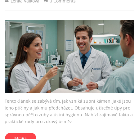
Lenka Válková
0 Comments
Tento článek se zabývá tím, jak vzniká zubní kámen, jaké jsou
jeho příčiny a jak mu předcházet. Obsahuje užitečné tipy pro
správnou péči o zuby a ústní hygienu. Nabízí zajímavé fakta a
praktické rady pro zdravý úsměv.
MORE