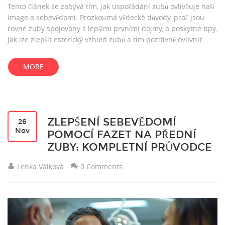
Tento článek se zabývá tím, jak uspořádání zubů ovlivňuje naši
image a sebevědomí. Prozkoumá vědecké důvody, proč jsou
rovné zuby spojovány s lepšími prvními dojmy, a poskytne tipy,
jak lze zlepšit estetický vzhled zubů a tím pozitivně ovlivnit
vnímání okolím i vlastní sebepocit. Zabývá se také běžnými
mýty a poněkud opomíjeným aspektem úsměvu, kterým je
MORE
zdraví dásní.
ZLEPŠENÍ SEBEVĚDOMÍ
26
Nov
POMOCÍ FAZET NA PŘEDNÍ
ZUBY: KOMPLETNÍ PRŮVODCE
Lenka Válková
0 Comments