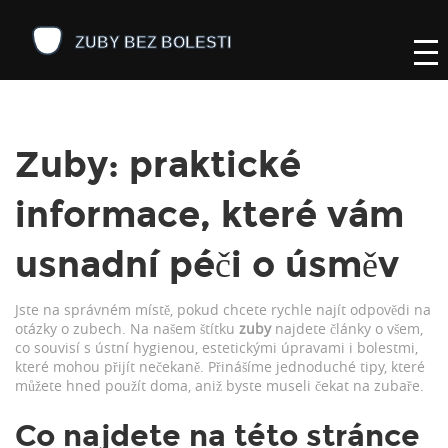
Zuby: praktické
informace, které vám
usnadní péči o úsměv
Jste na správném místě, pokud chcete rychle najít odpovědi na
otázky o zubech. Na našem štítku
zuby
najdete články o všem,
co souvisí s ústní hygienou, estetickými úpravami i bolestmi,
které mohou přijít nečekaně. Přinášíme jednoduché tipy, které
můžete hned použít doma, aniž byste museli čekat na zubaře.
Co najdete na této stránce