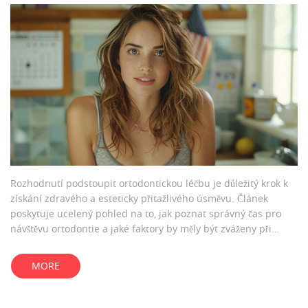
Rozhodnutí podstoupit ortodontickou léčbu je důležitý krok k
získání zdravého a esteticky přitažlivého úsměvu. Článek
poskytuje ucelený pohled na to, jak poznat správný čas pro
návštěvu ortodontie a jaké faktory by měly být zváženy při
rozhodování. Zahrnuje důležité informace o vývoji zubů, věku
pro začátek léčby a tipy, jak se připravit na ortodontické
MORE
ošetření.