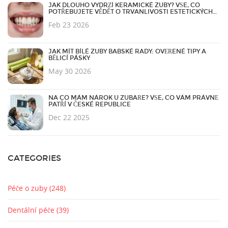
JAK DLOUHO VYDRŽÍ KERAMICKÉ ZUBY? VŠE, CO
POTŘEBUJETE VĚDĚT O TRVANLIVOSTI ESTETICKÝCH
FAZET
Feb 23 2026
JAK MÍT BÍLÉ ZUBY BABSKÉ RADY: OVĚŘENÉ TIPY A
BĚLICÍ PÁSKY
May 30 2026
NA CO MÁM NÁROK U ZUBAŘE? VŠE, CO VÁM PRÁVNĚ
PATŘÍ V ČESKÉ REPUBLICE
Dec 22 2025
CATEGORIES
Péče o zuby
(248)
Dentální péče
(39)