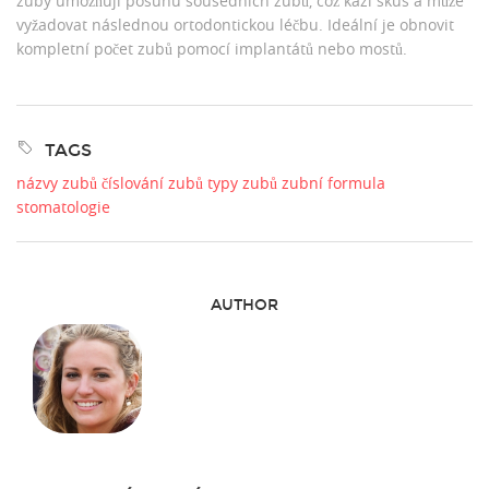
zuby umožňují posunu sousedních zubů, což kazí skus a může
vyžadovat následnou ortodontickou léčbu. Ideální je obnovit
kompletní počet zubů pomocí implantátů nebo mostů.
TAGS
názvy zubů
číslování zubů
typy zubů
zubní formula
stomatologie
AUTHOR