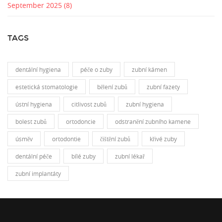
September 2025
(8)
TAGS
dentální hygiena
péče o zuby
zubní kámen
estetická stomatologie
bělení zubů
zubní fazety
ústní hygiena
citlivost zubů
zubní hygiena
bolest zubů
ortodoncie
odstranění zubního kamene
úsměv
ortodontie
čištění zubů
křivé zuby
dentální péče
bílé zuby
zubní lékař
zubní implantáty