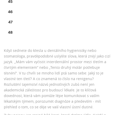
45
46
47
48
Když sednete do křesla u dentálního hygienistky nebo
stomatologa, pravděpodobně uslyšíte slova, která znějí jako cizí
jazyk. „Mám vám vyčistit interdentální prostor mezi třetím a
čtvrtým elementem“ nebo „Tento druhý molár potřebuje
těsnění“. V tu chvíli se mnoho lidí ptá samo sebe: Jaký to je
vlastně ten třetí? A co znamená to číslo na rentgenu?
Rozluštění tajemství názvů jednotlivých zubů není jen
akademická záležitost pro budoucí lékaře. Je to klíčová
dovednost, která vám pomůže lépe komunikovat s vaším
lékařským týmem, porozumět diagnóze a především - mít
přehled o tom, co se děje ve vaší vlastní ústní dutině.