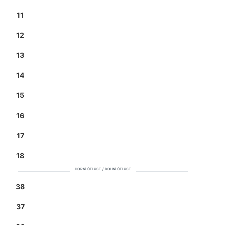
11
12
13
14
15
16
17
18
HORNÍ ČELUST / DOLNÍ ČELUST
38
37