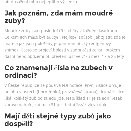
při dosažení toho nejlepšího výsledku.
Jak poznám, zda mám moudré
zuby?
Moudré zuby jsou poslední tři stoličky v každém kvadrantu.
Celkem jich může být až čtyři. Nejlepší způsob, jak zjistit, zda je
máte a jak jsou položeny, je panoramatický rentgenový
snímek. Často se projeví bolestí v zadní části čelisti, otokem
dásní nebo obtížemi při otevření úst ve věku mezi 17 a 25 lety.
Co znamenají čísla na zubech v
ordinaci?
V České republice se používá FDI notace. První číslice určuje
polohu v ústech (horní/dolní, pravá/levá strana), druhá číslice
říká, kolikátý zub od středu jde. Například 11 je střední řezák
vpravo nahoře, zatímco 31 je střední řezák vlevo dole.
Mají děti stejné typy zubů jako
dospělí?