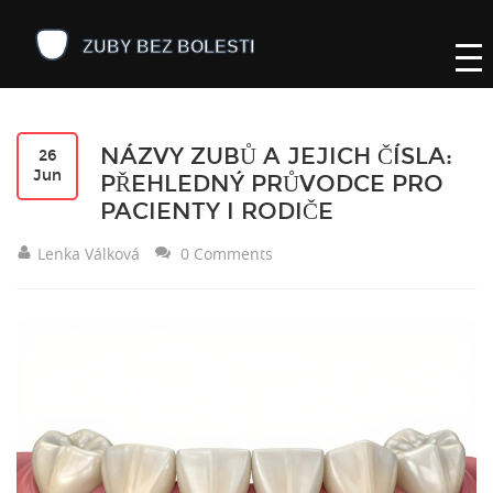
NÁZVY ZUBŮ A JEJICH ČÍSLA:
26
Jun
PŘEHLEDNÝ PRŮVODCE PRO
PACIENTY I RODIČE
Lenka Válková
0 Comments