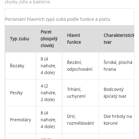
zbytky jídla a bakterie.
Porovnání hlavních typů zubů podle funkce a počtu
Počet
Hlavní
Charakteristický
Typ zubu
(dospělý
funkce
tvar
člověk)
8 (4
Řezání,
Široká, plochá
Řezáky
nahoře,
odpichování
hrana
4 dole)
4 (2
Trhání,
Bodcovitý
Pesíky
nahoře,
uchycení
špičatý tvar
2 dole)
8 (4
Drtí,
Dvě hrboly na
Premoláry
nahoře,
rozmělňování
koruně
4 dole)