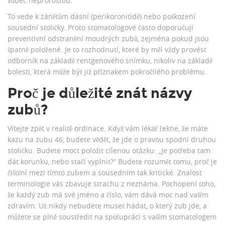
vůbec neprorostou.
To vede k zánětům dásní (perikoronitidě) nebo poškození
sousední stoličky. Proto stomatologové často doporučují
preventivní odstranění moudrých zubů, zejména pokud jsou
špatně položené. Je to rozhodnutí, které by měl vždy provést
odborník na základě rentgenového snímku, nikoliv na základě
bolesti, která může být již příznakem pokročilého problému.
Proč je důležité znát názvy
zubů?
Vítejte zpět v realitě ordinace. Když vám lékař řekne, že máte
kazu na zubu 46, budete vědět, že jde o pravou spodní druhou
stoličku. Budete moct položit cílenou otázku: „Je potřeba tam
dát korunku, nebo stačí vyplnit?“ Budete rozumět tomu, proč je
čištění mezi tímto zubem a sousedním tak kritické. Znalost
terminologie vás zbavuje strachu z neznáma. Pochopení toho,
že každý zub má své jméno a číslo, vám dává moc nad vaším
zdravím. Už nikdy nebudete muset hádat, o který zub jde, a
můžete se plně soustředit na spolupráci s vaším stomatologem