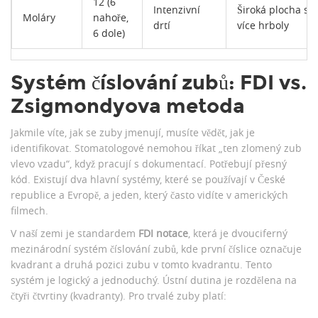
12 (6
Intenzivní
Široká plocha s
Moláry
nahoře,
drtí
více hrboly
6 dole)
Systém číslování zubů: FDI vs.
Zsigmondyova metoda
Jakmile víte, jak se zuby jmenují, musíte vědět, jak je
identifikovat. Stomatologové nemohou říkat „ten zlomený zub
vlevo vzadu“, když pracují s dokumentací. Potřebují přesný
kód. Existují dva hlavní systémy, které se používají v České
republice a Evropě, a jeden, který často vidíte v amerických
filmech.
V naší zemi je standardem
FDI notace
, která je
dvouciferný
mezinárodní systém číslování zubů, kde první číslice označuje
kvadrant a druhá pozici zubu v tomto kvadrantu
. Tento
systém je logický a jednoduchý. Ústní dutina je rozdělena na
čtyři čtvrtiny (kvadranty). Pro trvalé zuby platí: