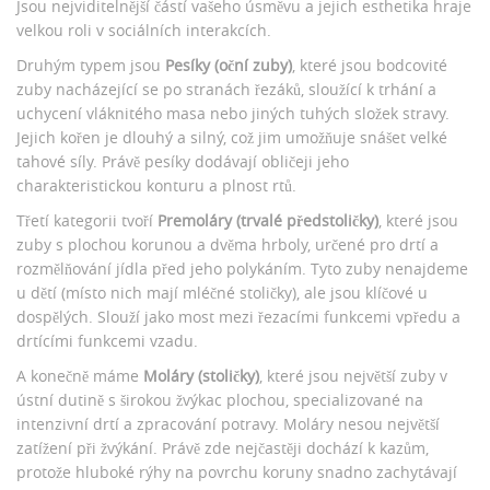
Jsou nejviditelnější částí vašeho úsměvu a jejich esthetika hraje
velkou roli v sociálních interakcích.
Druhým typem jsou
Pesíky (oční zuby)
, které jsou
bodcovité
zuby nacházející se po stranách řezáků, sloužící k trhání a
uchycení vláknitého masa nebo jiných tuhých složek stravy
.
Jejich kořen je dlouhý a silný, což jim umožňuje snášet velké
tahové síly. Právě pesíky dodávají obličeji jeho
charakteristickou konturu a plnost rtů.
Třetí kategorii tvoří
Premoláry (trvalé předstoličky)
, které jsou
zuby s plochou korunou a dvěma hrboly, určené pro drtí a
rozmělňování jídla před jeho polykáním
. Tyto zuby nenajdeme
u dětí (místo nich mají mléčné stoličky), ale jsou klíčové u
dospělých. Slouží jako most mezi řezacími funkcemi vpředu a
drtícími funkcemi vzadu.
A konečně máme
Moláry (stoličky)
, které jsou
největší zuby v
ústní dutině s širokou žvýkac plochou, specializované na
intenzivní drtí a zpracování potravy
. Moláry nesou největší
zatížení při žvýkání. Právě zde nejčastěji dochází k kazům,
protože hluboké rýhy na povrchu koruny snadno zachytávají