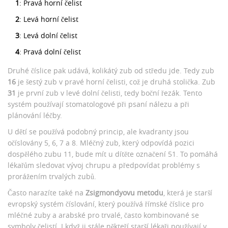
1
: Pravá horní čelist
2
: Levá horní čelist
3
: Levá dolní čelist
4
: Pravá dolní čelist
Druhé číslice pak udává, kolikátý zub od středu jde. Tedy zub
16
je šestý zub v pravé horní čelisti, což je druhá stolička. Zub
31
je první zub v levé dolní čelisti, tedy boční řezák. Tento
systém používají stomatologové při psaní nálezu a při
plánování léčby.
U dětí se používá podobný princip, ale kvadranty jsou
očíslovány 5, 6, 7 a 8. Mléčný zub, který odpovídá pozici
dospělého zubu 11, bude mít u dítěte označení 51. To pomáhá
lékařům sledovat vývoj chrupu a předpovídat problémy s
prorážením trvalých zubů.
Často narazíte také na
Zsigmondyovu metodu
, která je
starší
evropský systém číslování, který používá římské číslice pro
mléčné zuby a arabské pro trvalé, často kombinované se
symboly čelistí
. I když ji stále někteří starší lékaři používají v