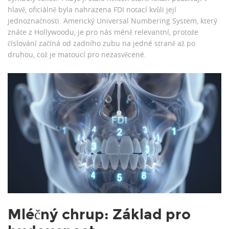
hlavě, oficiálně byla nahrazena FDI notací kvůli její
jednoznačnosti. Americký Universal Numbering System, který
znáte z Hollywoodu, je pro nás méně relevantní, protože
číslování začíná od zadního zubu na jedné straně až po
druhou, což je matoucí pro nezasvěcené.
Mléčný chrup: Základ pro