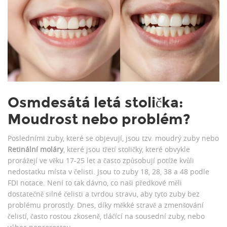
Osmdesátá letá stolička:
Moudrost nebo problém?
Posledními zuby, které se objevují, jsou tzv. moudrý zuby nebo
Retinální moláry
, které jsou
třetí stoličky, které obvykle
prorážejí ve věku 17-25 let a často způsobují potíže kvůli
nedostatku místa v čelisti
. Jsou to zuby 18, 28, 38 a 48 podle
FDI notace. Není to tak dávno, co naši předkové měli
dostatečně silné čelisti a tvrdou stravu, aby tyto zuby bez
problému prorostly. Dnes, díky měkké stravě a zmenšování
čelistí, často rostou zkoseně, tláčící na sousední zuby, nebo