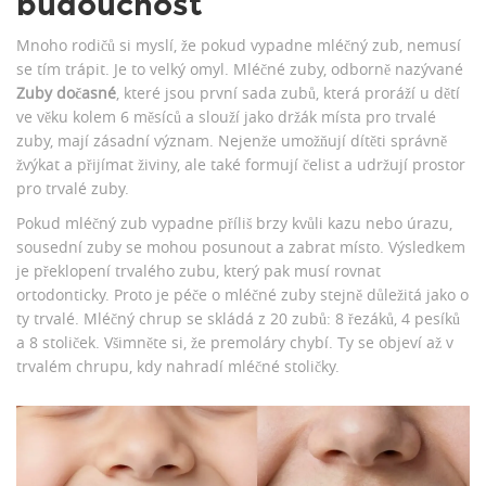
budoucnost
Mnoho rodičů si myslí, že pokud vypadne mléčný zub, nemusí
se tím trápit. Je to velký omyl. Mléčné zuby, odborně nazývané
Zuby dočasné
, které jsou
první sada zubů, která proráží u dětí
ve věku kolem 6 měsíců a slouží jako držák místa pro trvalé
zuby
, mají zásadní význam. Nejenže umožňují dítěti správně
žvýkat a přijímat živiny, ale také formují čelist a udržují prostor
pro trvalé zuby.
Pokud mléčný zub vypadne příliš brzy kvůli kazu nebo úrazu,
sousední zuby se mohou posunout a zabrat místo. Výsledkem
je překlopení trvalého zubu, který pak musí rovnat
ortodonticky. Proto je péče o mléčné zuby stejně důležitá jako o
ty trvalé. Mléčný chrup se skládá z 20 zubů: 8 řezáků, 4 pesíků
a 8 stoliček. Všimněte si, že premoláry chybí. Ty se objeví až v
trvalém chrupu, kdy nahradí mléčné stoličky.