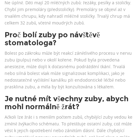
Ne úplně. Děti mají 20 mléčných zubů: řezáky, pesíky a stoličky.
Chybí jim premoláry (předstoličky). Premoláry se objeví až v
trvalém chrupu, kdy nahradí mléčné stoličky. Trvalý chrup má
celkem 32 zubů, včetně moudrých zubů.
Proč bolí zuby po návštěvě
stomatologa?
Bolest po zákroku může být reakcí zánětlivého procesu v nervu
zubu (pulpu) nebo v okolí kořene. Pokud byla provedena
anestezie, může dojít k dočasnému podráždění tkání. Trvalá
nebo silná bolest však může signalizovat komplikaci, jako je
nedostatečné vyčištění kanálku při endodontické léčbě nebo
prasklina zubu, a měla by být konzultována s lékařem.
Je nutné mít všechny zuby, abych
mohl normálně žrát?
Ačkoli lze žrát i s menším počtem zubů, chybějící zuby vedou ke
změně žvýkacího schématu. To přetěžuje ostatní zuby, což může
vést k jejich opotřebení nebo zánětům dásní. Dále chybějící