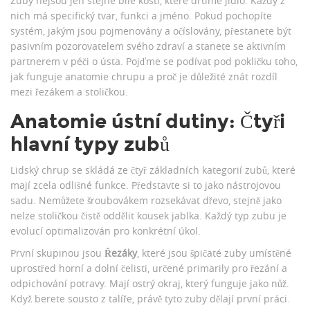
Zuby nejsou jen stejné bílé kosti, které drtíme jídlo. Každý z
nich má specifický tvar, funkci a jméno. Pokud pochopíte
systém, jakým jsou pojmenovány a očíslovány, přestanete být
pasivním pozorovatelem svého zdraví a stanete se aktivním
partnerem v péči o ústa. Pojďme se podívat pod pokličku toho,
jak funguje anatomie chrupu a proč je důležité znát rozdíl
mezi řezákem a stoličkou.
Anatomie ústní dutiny: Čtyři
hlavní typy zubů
Lidský chrup se skládá ze čtyř základních kategorií zubů, které
mají zcela odlišné funkce. Představte si to jako nástrojovou
sadu. Nemůžete šroubovákem rozsekávat dřevo, stejně jako
nelze stoličkou čistě oddělit kousek jablka. Každý typ zubu je
evolucí optimalizován pro konkrétní úkol.
První skupinou jsou
Řezáky
, které jsou
špičaté zuby umístěné
uprostřed horní a dolní čelisti, určené primarily pro řezání a
odpichování potravy
. Mají ostrý okraj, který funguje jako nůž.
Když berete sousto z talíře, právě tyto zuby dělají první práci.