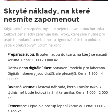
Skryté náklady, na které
nesmíte zapomenout
Když počítáte rozpočet, myslete nejen na samotnou korunku.
Celková cena léčby zahrnuje další kroky, které jsou nutné pro
úspěch implantátu nebo mostu. Ignorování těchto položek
vede k překvapivým účtům na konci.
Preparace zubu:
Broušení zubu do tvaru, na který se nasadí
koruna. Cena: 1 000 - 3 000 Kč.
Odtisk nebo digitální sken:
Vytvoření modelu pro laboratoř.
Digitální skenery jsou dražší, ale přesnější. Cena: 1 500 - 4
000 Kč.
Dočasná koruna:
Plastová náhrada, kterou nosíte několik
týdnů, než bude hotová finální keramika. Cena: 1 000 - 2 000
Kč.
Cementace:
Lepidlo a postup lepení korunky. Cena: 1 000 -
2 500 Kč.