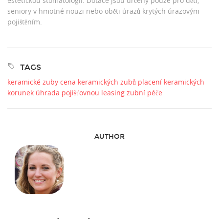
estetickou stomatologii. Dotace jsou určeny pouze pro děti,
seniory v hmotné nouzi nebo oběti úrazů krytých úrazovým
pojištěním.
TAGS
keramické zuby
cena keramických zubů
placení keramických
korunek
úhrada pojišťovnou
leasing zubní péče
AUTHOR