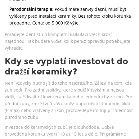
Parodontální terapie:
Pokud máte záněty dásní, musí být
vyléčeny před instalací keramiky. Bez tohoto kroku korunka
propadne. Cena: od 5 000 Kč výše.
Požádejte dentistu o kompletní kalkulaci všech kroků
najednou. Tak budete vědět, kolik peněz opravdu potřebujete
vyhradit.
Kdy se vyplatí investovat do
dražší keramiky?
Není vždycky nutno jít do toho nejdražšího. Záleží na tom, kde
zub sedí. Pro zadní stoličky, které slouží k žvýkání a nejsou
vidět, stačí kvalitní kovokeramika nebo jednoduchý zirkon. Pro
přední zuby, které tvoří váš úsměv, doporučuji lithiumdisilikát
(E.max) nebo vrstvený zirkon, protože lépe imitují průhlednost
přírodního zubu.
Investice do keramických zubů je dlouhodobá. Dobře
provedená korunku vydrží 10 až 15 let a déle. Při průměrné