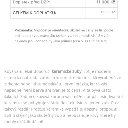
Doplatek před DZP:
11 000 Kč
CELKEM K DOPLATKU:
11 000 Kč
Poznámka:
Výpočet je orientační. Skutečné ceny se liší podle
ordinace a typu materiálu (zirkon vs. lithiumdisilikát). Skryté
náklady jsou odhadnuty jako průměr (cca 5 000 Kč na zub).
Když vám lékař doporučí
keramické zuby
, což je
moderní
estetická náhrada zubních korunek nebo můstků vyrobená ze
zirkonia nebo lithiumdisilikátu
, první otázka, která vás
napadne, není barva ani tvar. Je to cena. A ta bývá často
šokující. Zatímco kovová koruna vás může stát pár tisíc, kvalitní
keramika se pohybuje v řádu desítek tisíc za jeden zub. Proč
takový rozdíl? Protože keramika vypadá přirozeně, propouští
světlo stejně jako skutečný zub a neobsahuje kovy, které by
mohly dráždit dásně.