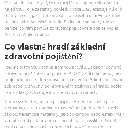
Většina lidí si ale myslí, že na tuto léčbu zaplatí celou částku
najednou. To je zastaralý pohled. V roce 2026 existuje několik
reálných cest, jak si tuto investici do vašeho úsměvu a zdraví
rozložit nebo částečně uhradit. Podívejme se na to, kde vzít
peníze, co vám pomůže zdravotní pojišťovna a zda se vyplatí
čekat na nějakou dotaci.
Co vlastně hradí základní
zdravotní pojištění?
Pojďme si rovnou říct nepříjemnou pravdu. Základní povinné
zdravotní pojištění (ať už jste u VZP, OZZ, ZP Škoda, nebo jiné)
hraje primárně za funkčnost, ne za estetiku. Pokud vám chybí
zub nebo je zničený, pojišťovna vám poskytne náhradu podle
ceníku, který schvaluje Ministerstvo zdravotnictví.
Tento systém funguje na principu tzv.
Ceníku služeb pro
stomatologii
. Ten stanovuje maximální výši úhrady za každý
zákrok. Keramické materiály (jako zirkonoxid nebo e.max) mají
v tomto ceníku stanovenou cenu, ale ta je obvykle nižší než
tržní cena v soukromých ordinacích. Rozdíl mezi tím, co