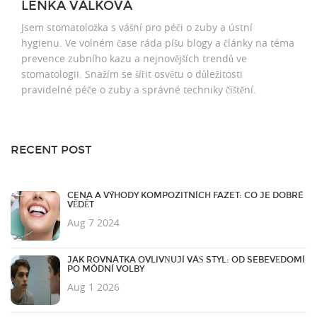
LENKA VÁLKOVÁ
Jsem stomatoložka s vášní pro péči o zuby a ústní
hygienu. Ve volném čase ráda píšu blogy a články na téma
prevence zubního kazu a nejnovějších trendů ve
stomatologii. Snažím se šířit osvětu o důležitosti
pravidelné péče o zuby a správné techniky čištění.
RECENT POST
CENA A VÝHODY KOMPOZITNÍCH FAZET: CO JE DOBRÉ
VĚDĚT
Aug 7 2024
JAK ROVNÁTKA OVLIVŇUJÍ VÁŠ STYL: OD SEBEVĚDOMÍ
PO MÓDNÍ VOLBY
Aug 1 2026