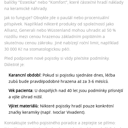
balíčky "Estetika" nebo "Komfort", které částečně hradí náklady
na keramické náhrady.
Jak to funguje? Obvykle jde o paušál nebo procentuální
příspěvek. Například některé produkty od společností jako
Allianz, Generali nebo Wüstenland mohou uhradit až 50 %
rozdílu mezi cenou hrazenou základním pojištěním a
skutečnou cenou zákroku. Jiné nabízejí roční limit, například
30 000 Kč na stomatologickou péči.
Před podpisem nové pojistky si vždy přečtěte podmínky.
Důležité je:
Karancní období:
Pokud si pojistku sjednáte dnes, léčba
zubů bude pravděpodobně hrazena až za 3-6 měsíců.
Věk pacienta:
U dospělých nad 40 let jsou podmínky přísnější
a výše úhrad nižší.
Výčet materiálů:
Některé pojistky hradí pouze konkrétní
značky keramiky (např. Ivoclar Vivadent).
Kontaktujte svého pojistného poradce a zeptejte se přímo: