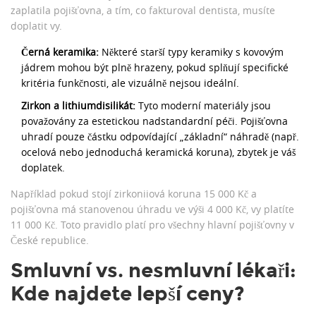
zaplatila pojišťovna, a tím, co fakturoval dentista, musíte
doplatit vy.
Černá keramika:
Některé starší typy keramiky s kovovým
jádrem mohou být plně hrazeny, pokud splňují specifické
kritéria funkčnosti, ale vizuálně nejsou ideální.
Zirkon a lithiumdisilikát:
Tyto moderní materiály jsou
považovány za estetickou nadstandardní péči. Pojišťovna
uhradí pouze částku odpovídající „základní“ náhradě (např.
ocelová nebo jednoduchá keramická koruna), zbytek je váš
doplatek.
Například pokud stojí zirkoniiová koruna 15 000 Kč a
pojišťovna má stanovenou úhradu ve výši 4 000 Kč, vy platíte
11 000 Kč. Toto pravidlo platí pro všechny hlavní pojišťovny v
České republice.
Smluvní vs. nesmluvní lékaři:
Kde najdete lepší ceny?