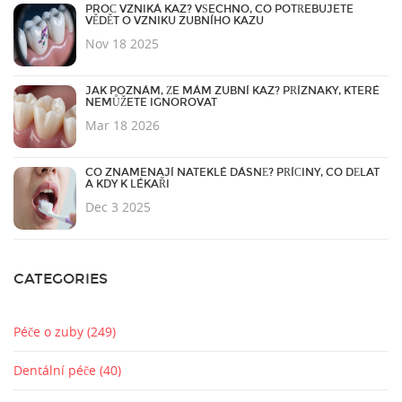
PROČ VZNIKÁ KAZ? VŠECHNO, CO POTŘEBUJETE
VĚDĚT O VZNIKU ZUBNÍHO KAZU
Nov 18 2025
JAK POZNÁM, ŽE MÁM ZUBNÍ KAZ? PŘÍZNAKY, KTERÉ
NEMŮŽETE IGNOROVAT
Mar 18 2026
CO ZNAMENAJÍ NATEKLÉ DÁSNĚ? PŘÍČINY, CO DĚLAT
A KDY K LÉKAŘI
Dec 3 2025
CATEGORIES
Péče o zuby
(249)
Dentální péče
(40)