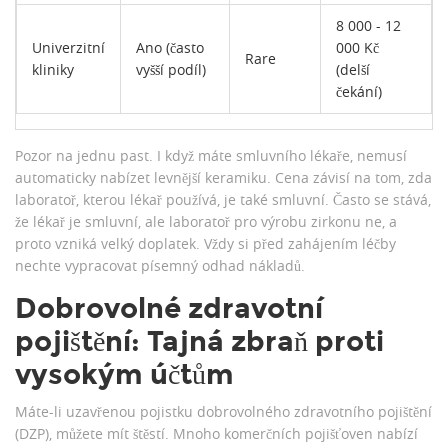
8 000 - 12
Univerzitní
Ano (často
000 Kč
Rare
kliniky
vyšší podíl)
(delší
čekání)
Pozor na jednu past. I když máte smluvního lékaře, nemusí
automaticky nabízet levnější keramiku. Cena závisí na tom, zda
laboratoř, kterou lékař používá, je také smluvní. Často se stává,
že lékař je smluvní, ale laboratoř pro výrobu zirkonu ne, a
proto vzniká velký doplatek. Vždy si před zahájením léčby
nechte vypracovat písemný odhad nákladů.
Dobrovolné zdravotní
pojištění: Tajná zbraň proti
vysokým účtům
Máte-li uzavřenou pojistku dobrovolného zdravotního pojištění
(DZP), můžete mít štěstí. Mnoho komerčních pojišťoven nabízí