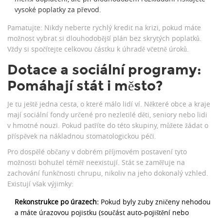
vysoké poplatky za převod.
Pamatujte: Nikdy neberte rychlý kredit na krizi, pokud máte
možnost vybrat si dlouhodobější plán bez skrytých poplatků.
Vždy si spočítejte celkovou částku k úhradě včetně úroků.
Dotace a sociální programy:
Pomáhají stát i město?
Je tu ještě jedna cesta, o které málo lidí ví. Některé obce a kraje
mají sociální fondy určené pro nezletilé děti, seniory nebo lidi
v hmotné nouzi. Pokud patříte do této skupiny, můžete žádat o
příspěvek na nákladnou stomatologickou péči.
Pro dospělé občany v dobrém příjmovém postavení tyto
možnosti bohužel téměř neexistují. Stát se zaměřuje na
zachování funkčnosti chrupu, nikoliv na jeho dokonalý vzhled.
Existují však výjimky:
Rekonstrukce po úrazech:
Pokud byly zuby zničeny nehodou
a máte úrazovou pojistku (součást auto-pojištění nebo