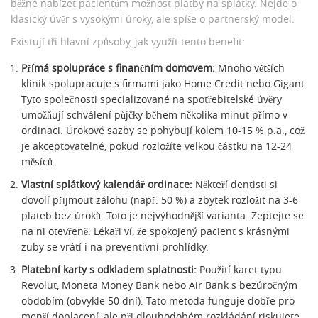
běžné nabízet pacientům možnost platby na splátky. Nejde o
klasický úvěr s vysokými úroky, ale spíše o partnerský model.
Existují tři hlavní způsoby, jak využít tento benefit:
Přímá spolupráce s finančním domovem:
Mnoho větších
klinik spolupracuje s firmami jako
Home Credit
nebo
Gigant
.
Tyto společnosti specializované na spotřebitelské úvěry
umožňují schválení půjčky během několika minut přímo v
ordinaci. Úrokové sazby se pohybují kolem 10-15 % p.a., což
je akceptovatelné, pokud rozložíte velkou částku na 12-24
měsíců.
Vlastní splátkový kalendář ordinace:
Někteří dentisti si
dovolí přijmout zálohu (např. 50 %) a zbytek rozložit na 3-6
plateb bez úroků. Toto je nejvýhodnější varianta. Zeptejte se
na ni otevřeně. Lékaři ví, že spokojený pacient s krásnými
zuby se vrátí i na preventivní prohlídky.
Platební karty s odkladem splatnosti:
Použití karet typu
Revolut, Moneta Money Bank nebo Air Bank s bezúročným
obdobím (obvykle 50 dní). Tato metoda funguje dobře pro
menší doplacení, ale při dlouhodobém rozkládání riskujete