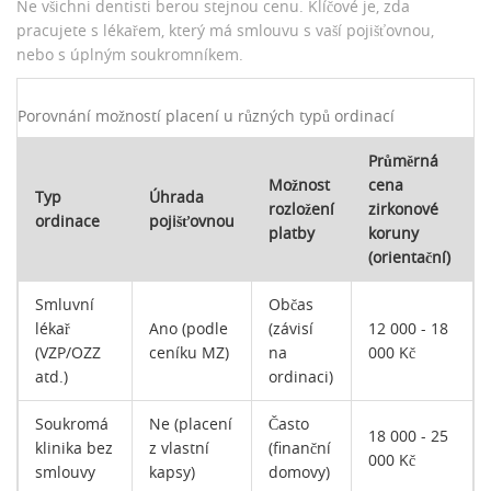
Ne všichni dentisti berou stejnou cenu. Klíčové je, zda
pracujete s lékařem, který má smlouvu s vaší pojišťovnou,
nebo s úplným soukromníkem.
Porovnání možností placení u různých typů ordinací
Průměrná
Možnost
cena
Typ
Úhrada
rozložení
zirkonové
ordinace
pojišťovnou
platby
koruny
(orientační)
Smluvní
Občas
lékař
Ano (podle
(závisí
12 000 - 18
(VZP/OZZ
ceníku MZ)
na
000 Kč
atd.)
ordinaci)
Soukromá
Ne (placení
Často
18 000 - 25
klinika bez
z vlastní
(finanční
000 Kč
smlouvy
kapsy)
domovy)