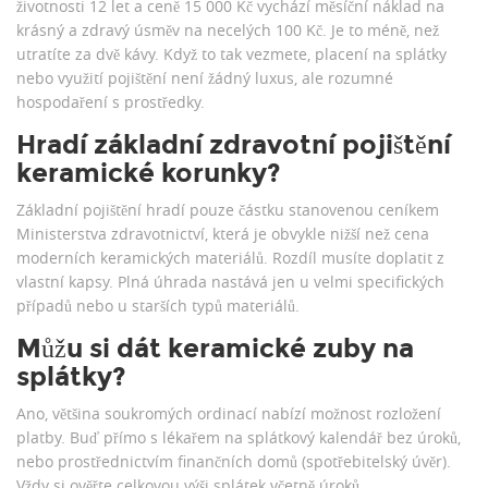
životnosti 12 let a ceně 15 000 Kč vychází měsíční náklad na
krásný a zdravý úsměv na necelých 100 Kč. Je to méně, než
utratíte za dvě kávy. Když to tak vezmete, placení na splátky
nebo využití pojištění není žádný luxus, ale rozumné
hospodaření s prostředky.
Hradí základní zdravotní pojištění
keramické korunky?
Základní pojištění hradí pouze částku stanovenou ceníkem
Ministerstva zdravotnictví, která je obvykle nižší než cena
moderních keramických materiálů. Rozdíl musíte doplatit z
vlastní kapsy. Plná úhrada nastává jen u velmi specifických
případů nebo u starších typů materiálů.
Můžu si dát keramické zuby na
splátky?
Ano, většina soukromých ordinací nabízí možnost rozložení
platby. Buď přímo s lékařem na splátkový kalendář bez úroků,
nebo prostřednictvím finančních domů (spotřebitelský úvěr).
Vždy si ověřte celkovou výši splátek včetně úroků.