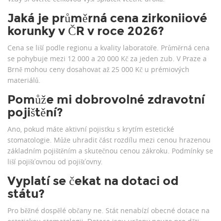
Jaká je průměrná cena zirkoniiové
korunky v ČR v roce 2026?
Cena se liší podle regionu a kvality laboratoře. Průměrná cena
se pohybuje mezi 12 000 a 20 000 Kč za jeden zub. V Praze a
Brně mohou ceny dosahovat až 25 000 Kč u prémiových
materiálů.
Pomůže mi dobrovolné zdravotní
pojištění?
Ano, pokud máte aktivní pojistku s krytím estetické
stomatologie. Může uhradit část rozdílu mezi cenou hrazenou
základním pojištěním a skutečnou cenou zákroku. Podmínky se
liší pojišťovnou od pojišťovny.
Vyplatí se čekat na dotaci od
státu?
Pro běžné dospělé občany ne. Stát nenabízí obecné dotace na