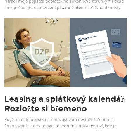
"Hradí moje pojistka doplatek na zirkoniiové korunky?" Pokud
ano, požádejte o potvrzení písemně před návštěvou dentisty.
Leasing a splátkový kalendář:
Rozložte si břemeno
Když nemáte pojistku a hotovost vám nestačí, řešením je
financování. Stomatologie je jedním z mála odvětví, kde je