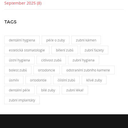
September 2025
(8)
TAGS
dentální hygiena
péče o zuby
zubní kámen
estetická stomatologie
bělení zubů
zubní fazety
ústní hygiena
citlivost zubů
zubní hygiena
bolest zubů
ortodoncie
odstranění zubního kamene
úsměv
ortodontie
čištění zubů
křivé zuby
dentální péče
bílé zuby
zubní lékař
zubní implantáty