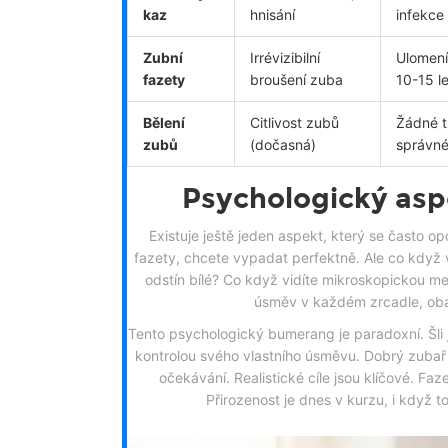
kaz
hnisání
infekce
Zubní
Irrévizibilní
Ulomení
fazety
broušení zuba
10-15 le
Bělení
Citlivost zubů
Žádné t
zubů
(dočasná)
správné
Psychologický aspe
Existuje ještě jeden aspekt, který se často opo
fazety, chcete vypadat perfektně. Ale co když 
odstín bílé? Co když vidíte mikroskopickou meze
úsměv v každém zrcadle, obav
Tento psychologický bumerang je paradoxní. Šli jst
kontrolou svého vlastního úsměvu. Dobrý zubař b
očekávání. Realistické cíle jsou klíčové. Faz
Přirozenost je dnes v kurzu, i když