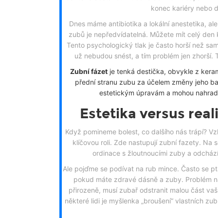
konec kariéry nebo do
Dnes máme antibiotika a lokální anestetika, al
zubů je nepředvídatelná. Můžete mít celý den k
Tento psychologický tlak je často horší než sa
už nebudou snést, a tím problém jen zhorší. T
Zubní fázet
je
tenká destička, obvykle z kera
přední stranu zubu za účelem změny jeho ba
estetickým úpravám a mohou nahradit
Estetika versus real
Když pomineme bolest, co dalšího nás trápí? Vz
klíčovou roli. Zde nastupují
zubní fazety
. Na s
ordinace s žloutnoucími zuby a odcház
Ale pojďme se podívat na rub mince. Často se ptá
pokud máte zdravé dásně a zuby. Problém nas
přirozeně, musí zubař odstranit malou část vaší
některé lidi je myšlenka „broušení“ vlastních zub