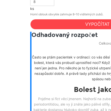
ks
Horní oblouk obvykle zahrnuje 8–10 viditelných zubů.
VYPOČÍTAT
Odhadovaný rozpočet
Celková
Často se ptám pacientek v ordinaci: co vás děsí
bolest, která vás probudí uprostřed noci? Když
není jen jedna. Pro někoho je to fyzické utrpení
nezapůsobí dobře. A právě tady přichází do hry 
spásou ne
Bolest jako
Pojďme si říct věci jmenem. Nejhorší na zubec
periodontitidou, ale vy ji znáte jako pálivé stří
bakterie dostanou hluboko dovnitř zuba, až k ner