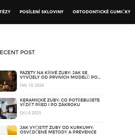
TÉZY
POSÍLENÍ SKLOVINY
ORTODONTICKÉ GUMIČKY
ECENT POST
FAZETY NA KŘIVÉ ZUBY: JAK SE
VYVÍJELY OD PRVNÍCH MODELŮ PO
DNEŠNÍ TECHNOLOGIE
Feb 10 2026
KERAMICKÉ ZUBY: CO POTŘEBUJETE
VĚDĚT PŘED I PO ZÁKROKU
Oct 4 2025
JAK VYČISTIT ZUBY OD KURKUMY:
OSVĚDČENÉ METODY A PREVENCE