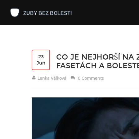
CO JE NEJHORŠÍ NA
23
Jun
FASETÁCH A BOLEST
Lenka Válková
0 Comments