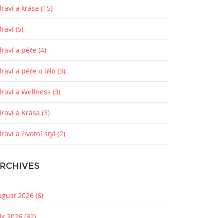
raví a krása
(15)
draví
(5)
draví a péče
(4)
raví a péče o tělo
(3)
draví a Wellness
(3)
draví a Krása
(3)
raví a životní styl
(2)
RCHIVES
ugust 2026
(6)
uly 2026
(32)