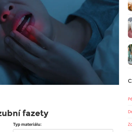
C
P
zubní fazety
D
Z
Typ materiálu: