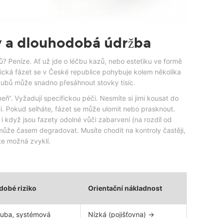
y a dlouhodobá údržba
mů? Peníze. Ať už jde o léčbu kazů, nebo estetiku ve formě
ická fázet se v České republice pohybuje kolem několika
 zubů může snadno přesáhnout stovky tisíc.
ň“. Vyžadují specifickou péči. Nesmíte si jimi kousat do
sti. Pokud selháte, fázet se může ulomit nebo prasknout.
i když jsou fazety odolné vůči zabarvení (na rozdíl od
může časem degradovat. Musíte chodit na kontroly častěji,
te možná zvyklí.
dobé riziko
Orientační nákladnost
zuba, systémová
Nízká (pojišťovna) →