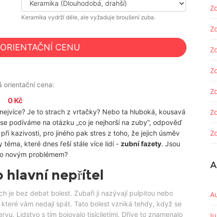
Zd
Keramika vydrží déle, ale vyžaduje broušení zuba.
Z
 ORIENTAČNÍ CENU
Z
Zd
 orientační cena:
Z
0 Kč
 nejvíce? Je to strach z vrtačky? Nebo ta hluboká, kousavá
Z
 se podíváme na otázku „co je nejhorší na zuby“, odpověď
Zd
 při kazivosti, pro jiného pak stres z toho, že jejich úsměv
téma, které dnes řeší stále více lidí -
zubní fazety
. Jsou
bo novým problémem?
A
 hlavní nepřítel
h je bez debat bolest. Zubaři ji nazývají pulpitou nebo
A
ly, které vám nedají spát. Tato bolest vzniká tehdy, když se
vu. Lidstvo s tím bojovalo tisíciletími. Dříve to znamenalo
J