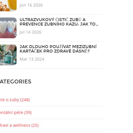
Jun 16 2026
ULTRAZVUKOVÝ ČISTIČ ZUBŮ A
PREVENCE ZUBNÍHO KAZU: JAK TO
FUNGUJE?
Jul 14 2026
JAK DLOUHO POUŽÍVAT MEZIZUBNÍ
KARTÁČEK PRO ZDRAVÉ DÁSNĚ?
Mar 13 2024
ATEGORIES
éče o zuby
(248)
entální péče
(39)
draví a wellness
(25)