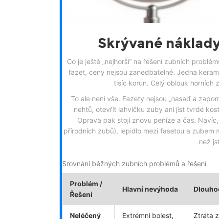
Skrývané náklad
Co je ještě „nejhorší“ na řešení zubních problé
fazet, ceny nejsou zanedbatelné. Jedna keram
tisíc korun. Celý oblouk horních
To ale není vše. Fazety nejsou „nasaď a zapome
nehtů, otevřít lahvičku zuby ani jíst tvrdé ko
Oprava pak stojí znovu peníze a čas. Navíc, 
přírodních zubů), lepidlo mezi fasetou a zubem 
než js
Srovnání běžných zubních problémů a řešení
Problém /
Hlavní nevýhoda
Dlouho
Řešení
Neléčený
Extrémní bolest,
Ztráta 