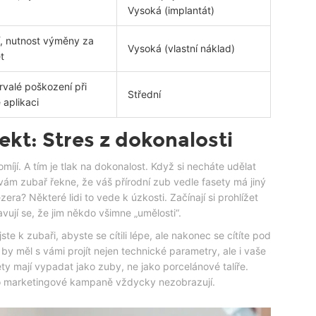
Vysoká (implantát)
, nutnost výměny za
Vysoká (vlastní náklad)
t
rvalé poškození při
Střední
 aplikaci
kt: Stres z dokonalosti
míjí. A tím je tlak na dokonalost. Když si necháte udělat
vám zubař řekne, že váš přírodní zub vedle fasety má jiný
ra? Některé lidi to vede k úzkosti. Začínají si prohlížet
ují se, že jim někdo všimne „umělosti“.
e k zubaři, abyste se cítili lépe, ale nakonec se cítíte pod
y měl s vámi projít nejen technické parametry, ale i vaše
ety mají vypadat jako zuby, ne jako porcelánové talíře.
 to marketingové kampaně vždycky nezobrazují.