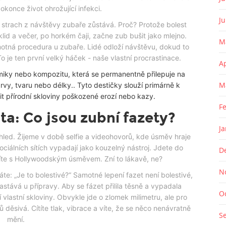
konce život ohrožující infekci.
J
e strach z návštěvy zubaře zůstává. Proč? Protože bolest
lid a večer, po horkém čaji, začne zub bušit jako mlejno.
M
motná procedura u zubaře. Lidé odloží návštěvu, dokud to
o je ten první velký háček - naše vlastní procrastinace.
A
miky nebo kompozitu, která se permanentně přilepuje na
M
rvy, tvaru nebo délky.
. Tyto destičky slouží primárně k
 přírodní skloviny poškozené erozí nebo kazy.
F
ita: Co jsou zubní fazety?
J
hled. Žijeme v době selfie a videohovorů, kde úsměv hraje
ociálních sítích vypadají jako kouzelný nástroj. Jdete do
D
íte s Hollywoodským úsměvem. Zní to lákavě, ne?
N
te: „Je to bolestivé?“ Samotné lepení fazet není bolestivé,
tává u přípravy. Aby se fázet přilila těsně a vypadala
O
 vlastní skloviny. Obvykle jde o zlomek milimetru, ale pro
ů děsivá. Cítíte tlak, vibrace a víte, že se něco nenávratně
S
mění.