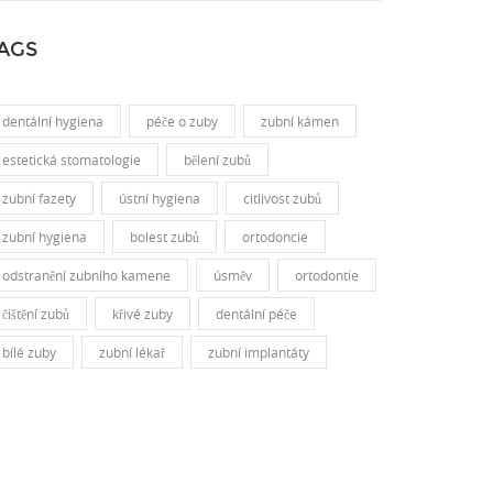
AGS
dentální hygiena
péče o zuby
zubní kámen
estetická stomatologie
bělení zubů
zubní fazety
ústní hygiena
citlivost zubů
zubní hygiena
bolest zubů
ortodoncie
odstranění zubního kamene
úsměv
ortodontie
čištění zubů
křivé zuby
dentální péče
bílé zuby
zubní lékař
zubní implantáty