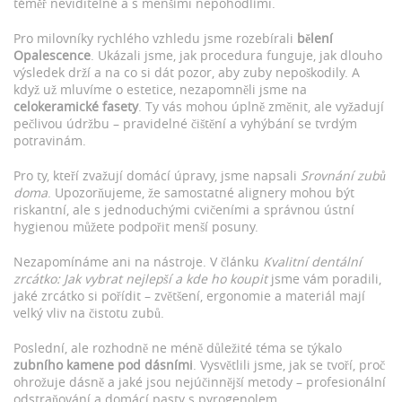
téměř neviditelné a s menšími nepohodlími.
Pro milovníky rychlého vzhledu jsme rozebírali
bělení
Opalescence
. Ukázali jsme, jak procedura funguje, jak dlouho
výsledek drží a na co si dát pozor, aby zuby nepoškodily. A
když už mluvíme o estetice, nezapomněli jsme na
celokeramické fasety
. Ty vás mohou úplně změnit, ale vyžadují
pečlivou údržbu – pravidelné čištění a vyhýbání se tvrdým
potravinám.
Pro ty, kteří zvažují domácí úpravy, jsme napsali
Srovnání zubů
doma
. Upozorňujeme, že samostatné alignery mohou být
riskantní, ale s jednoduchými cvičeními a správnou ústní
hygienou můžete podpořit menší posuny.
Nezapomínáme ani na nástroje. V článku
Kvalitní dentální
zrcátko: Jak vybrat nejlepší a kde ho koupit
jsme vám poradili,
jaké zrcátko si pořídit – zvětšení, ergonomie a materiál mají
velký vliv na čistotu zubů.
Poslední, ale rozhodně ne méně důležité téma se týkalo
zubního kamene pod dásními
. Vysvětlili jsme, jak se tvoří, proč
ohrožuje dásně a jaké jsou nejúčinnější metody – profesionální
odstraňování a domácí pasty s pyrogenolem.