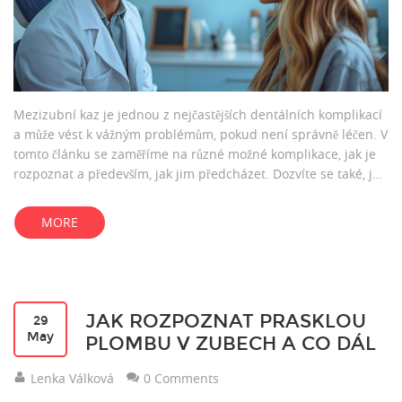
Mezizubní kaz je jednou z nejčastějších dentálních komplikací
a může vést k vážným problémům, pokud není správně léčen. V
tomto článku se zaměříme na různé možné komplikace, jak je
rozpoznat a především, jak jim předcházet. Dozvíte se také, jak
důležitá je správná dentální hygiena a pravidelné návštěvy u
zubaře.
MORE
JAK ROZPOZNAT PRASKLOU
29
May
PLOMBU V ZUBECH A CO DÁL
Lenka Válková
0 Comments