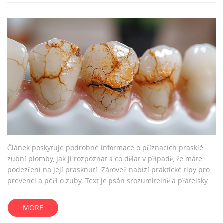
Článek poskytuje podrobné informace o příznacích prasklé
zubní plomby, jak ji rozpoznat a co dělat v případě, že máte
podezření na její prasknutí. Zároveň nabízí praktické tipy pro
prevenci a péči o zuby. Text je psán srozumitelně a přátelsky,
aby čtenářům pomohl lépe porozumět tomuto běžnému
problému.
MORE