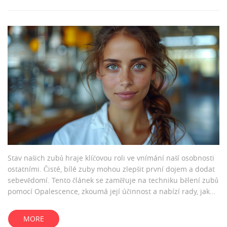
Stav našich zubů hraje klíčovou roli ve vnímání naší osobnosti
ostatními. Čisté, bílé zuby mohou zlepšit první dojem a dodat
sebevědomí. Tento článek se zaměřuje na techniku bělení zubů
pomocí Opalescence, zkoumá její účinnost a nabízí rady, jak
docílit nejlepších výsledků. Zároveň poskytuje praktické tipy na
udržení bělosti zubů po proceduře.
MORE