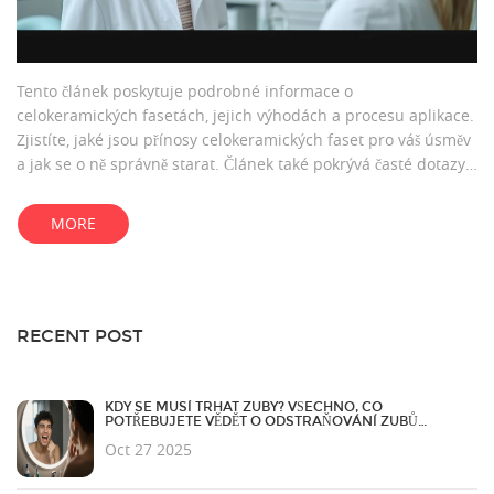
Tento článek poskytuje podrobné informace o
celokeramických fasetách, jejich výhodách a procesu aplikace.
Zjistíte, jaké jsou přínosy celokeramických faset pro váš úsměv
a jak se o ně správně starat. Článek také pokrývá časté dotazy
týkající se trvanlivosti a možných rizik. Užitečné tipy pomohou
rozhodnout, zda jsou celokeramické fazety pravou volbou pro
MORE
vás.
RECENT POST
KDY SE MUSÍ TRHAT ZUBY? VŠECHNO, CO
POTŘEBUJETE VĚDĚT O ODSTRAŇOVÁNÍ ZUBŮ
MOUDROSTI
Oct 27 2025