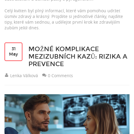
Celý květen byl plný informací, které vám pomohou udržet
úsměv zdravý a krásný. Projděte si jednotlivé články, najděte
tipy, které vám sednou, a udělejte první krok ke zdravějším
zubům ještě dnes.
MOŽNÉ KOMPLIKACE
31
May
MEZIZUBNÍCH KAZŮ: RIZIKA A
PREVENCE
Lenka Válková
0 Comments