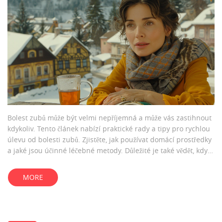
Bolest zubů může být velmi nepříjemná a může vás zastihnout
kdykoliv. Tento článek nabízí praktické rady a tipy pro rychlou
úlevu od bolesti zubů. Zjistěte, jak používat domácí prostředky
a jaké jsou účinné léčebné metody. Důležité je také vědět, kdy
už je potřeba vyhledat odbornou pomoc od zubního lékaře.
MORE