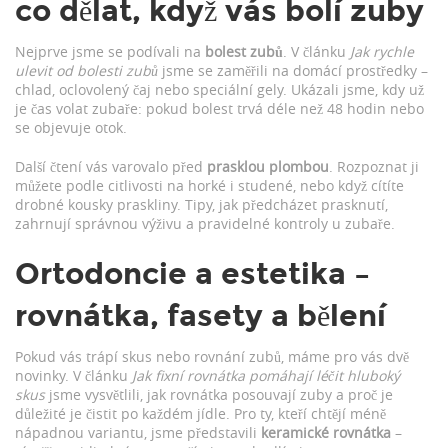
co dělat, když vás bolí zuby
Nejprve jsme se podívali na
bolest zubů
. V článku
Jak rychle
ulevit od bolesti zubů
jsme se zaměřili na domácí prostředky –
chlad, oclovolený čaj nebo speciální gely. Ukázali jsme, kdy už
je čas volat zubaře: pokud bolest trvá déle než 48 hodin nebo
se objevuje otok.
Další čtení vás varovalo před
prasklou plombou
. Rozpoznat ji
můžete podle citlivosti na horké i studené, nebo když cítíte
drobné kousky praskliny. Tipy, jak předcházet prasknutí,
zahrnují správnou výživu a pravidelné kontroly u zubaře.
Ortodoncie a estetika –
rovnátka, fasety a bělení
Pokud vás trápí skus nebo rovnání zubů, máme pro vás dvě
novinky. V článku
Jak fixní rovnátka pomáhají léčit hluboký
skus
jsme vysvětlili, jak rovnátka posouvají zuby a proč je
důležité je čistit po každém jídle. Pro ty, kteří chtějí méně
nápadnou variantu, jsme představili
keramické rovnátka
–