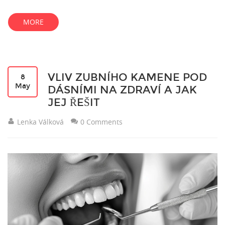
lidí, kteří je používají, a nabízí porovnání s jinými typy
rovnátek. Přečtěte si, jaký je proces nasazení, jaké jsou běžné
MORE
výzvy a tipy pro údržbu. Celý článek nabídne podrobný náhled
na to, co můžete očekávat od těchto rovnátek.
VLIV ZUBNÍHO KAMENE POD
8
May
DÁSNÍMI NA ZDRAVÍ A JAK
JEJ ŘEŠIT
Lenka Válková
0 Comments