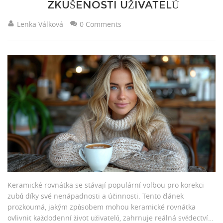
ZKUŠENOSTI UŽIVATELŮ
Lenka Válková
0 Comments
Keramické rovnátka se stávají populární volbou pro korekci
zubů díky své nenápadnosti a účinnosti. Tento článek
prozkoumá, jakým způsobem mohou keramické rovnátka
ovlivnit každodenní život uživatelů, zahrnuje reálná svědectví