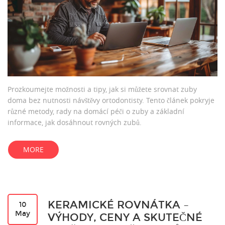
Prozkoumejte možnosti a tipy, jak si můžete srovnat zuby
doma bez nutnosti návštěvy ortodontisty. Tento článek pokryje
různé metody, rady na domácí péči o zuby a základní
informace, jak dosáhnout rovných zubů.
MORE
KERAMICKÉ ROVNÁTKA –
10
May
VÝHODY, CENY A SKUTEČNÉ