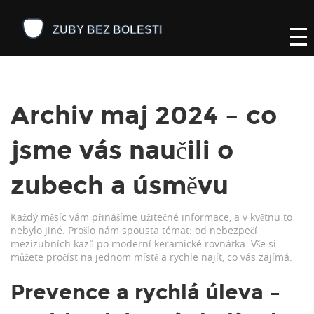
Archiv maj 2024 – co
jsme vás naučili o
zubech a úsměvu
Každý měsíc vám přinášíme užitečné informace, a v květnu to
nebylo jiné. Prošlo nám spousta témat: od nebezpečí
mezizubních kazů po moderní keramické rovnátka. Vše si
můžete pročíst na jednom místě a rychle najít, co vás zajímá.
Prevence a rychlá úleva –