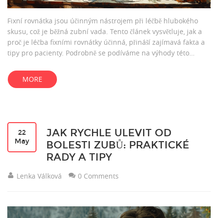
Fixní rovnátka jsou účinným nástrojem při léčbě hlubokého
skusu, což je běžná zubní vada. Tento článek vysvětluje, jak a
proč je léčba fixními rovnátky účinná, přináší zajímavá fakta a
tipy pro pacienty. Podrobně se podíváme na výhody této
metody a poradíme, jak se úspěšně postarat o své rovnátka.
MORE
JAK RYCHLE ULEVIT OD
22
May
BOLESTI ZUBŮ: PRAKTICKÉ
RADY A TIPY
Lenka Válková
0 Comments