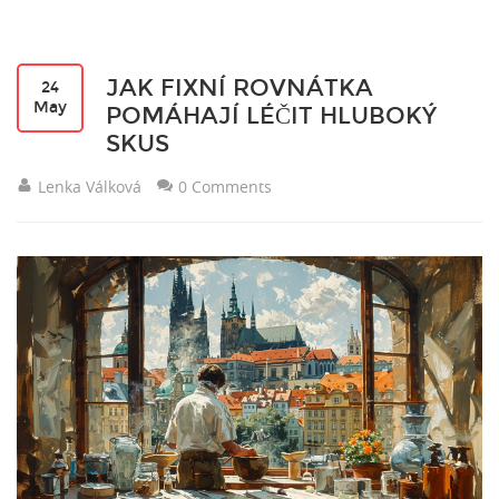
JAK FIXNÍ ROVNÁTKA
24
May
POMÁHAJÍ LÉČIT HLUBOKÝ
SKUS
Lenka Válková
0 Comments