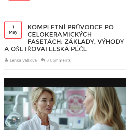
KOMPLETNÍ PRŮVODCE PO
1
May
CELOKERAMICKÝCH
FASETÁCH: ZÁKLADY, VÝHODY
A OŠETŘOVATELSKÁ PÉČE
Lenka Válková
0 Comments