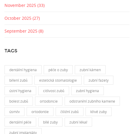
November 2025
(33)
October 2025
(27)
September 2025
(8)
TAGS
dentální hygiena
péče o zuby
zubní kámen
bělení zubů
estetická stomatologie
zubní fazety
ústní hygiena
citlivost zubů
zubní hygiena
bolest zubů
ortodoncie
odstranění zubního kamene
úsměv
ortodontie
čištění zubů
křivé zuby
dentální péče
bílé zuby
zubní lékař
zubní implantáty