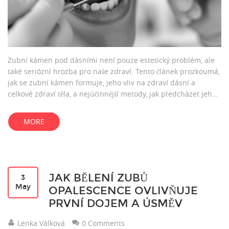
Zubní kámen pod dásními není pouze estetický problém, ale
také seriózní hrozba pro naše zdraví. Tento článek prozkoumá,
jak se zubní kámen formuje, jeho vliv na zdraví dásní a
celkové zdraví těla, a nejúčinnější metody, jak předcházet jeho
tvorbě a léčit ji. Zahrneme praktické tipy pro účinnou domácí
péči a kdy je čas vyhledat pomoc specialisty.
MORE
JAK BĚLENÍ ZUBŮ
3
May
OPALESCENCE OVLIVŇUJE
PRVNÍ DOJEM A ÚSMĚV
Lenka Válková
0 Comments