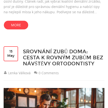
ústní dutiny. Článek radí, jak vybrat kvalitní dentální zrcátko,
proč je důležité pro správnou dentální hygienu a nabízí tipy
na nejlepší místa k jeho nákupu. Podívejte se na důležité
faktory jako materiál, zvětšení a ergonomii, abyste si vybrali
správně.
MORE
SROVNÁNÍ ZUBŮ DOMA:
15
May
CESTA K ROVNÝM ZUBŮM BEZ
NÁVŠTĚVY ORTODONTISTY
Lenka Válková
0 Comments