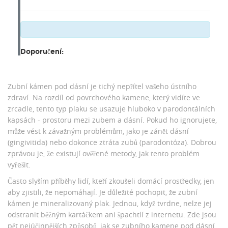
Doporučení:
Zubní kámen pod dásní je tichý nepřítel vašeho ústního
zdraví. Na rozdíl od povrchového kamene, který vidíte ve
zrcadle, tento typ plaku se usazuje hluboko v parodontálních
kapsách - prostoru mezi zubem a dásní. Pokud ho ignorujete,
může vést k závažným problémům, jako je zánět dásní
(gingivitida) nebo dokonce ztráta zubů (parodontóza). Dobrou
zprávou je, že existují ověřené metody, jak tento problém
vyřešit.
Často slyším příběhy lidí, kteří zkoušeli domácí prostředky, jen
aby zjistili, že nepomáhají. Je důležité pochopit, že zubní
kámen je mineralizovaný plak. Jednou, když tvrdne, nelze jej
odstranit běžným kartáčkem ani špachtlí z internetu. Zde jsou
pět nejúčinnějších způsobů, jak se zubního kamene pod dásní