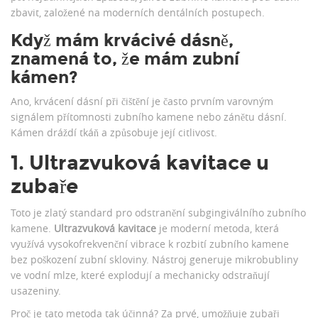
zbavit, založené na moderních dentálních postupech.
Když mám krvácivé dásně,
znamená to, že mám zubní
kámen?
Ano, krvácení dásní při čištění je často prvním varovným
signálem přítomnosti zubního kamene nebo zánětu dásní.
Kámen dráždí tkáň a způsobuje její citlivost.
1. Ultrazvuková kavitace u
zubaře
Toto je zlatý standard pro odstranění subgingiválního zubního
kamene.
Ultrazvuková kavitace
je
moderní metoda, která
využívá vysokofrekvenční vibrace k rozbití zubního kamene
bez poškození zubní skloviny
. Nástroj generuje mikrobubliny
ve vodní mlze, které explodují a mechanicky odstraňují
usazeniny.
Proč je tato metoda tak účinná? Za prvé, umožňuje zubaři