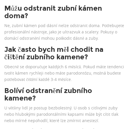
Můžu odstranit zubní kámen
doma?
Ne, zubní kámen pod dásní nelze odstranit doma. Potřebujete
profesionální nástroje, jako je ultrazvuk a scalery. Pokusy o
domácí odstranění mohou poškodit dásně a zuby.
Jak často bych měl chodit na
čištění zubního kamene?
Obecně se doporučuje každých 6 měsíců. Pokud máte tendenci
tvořit kámen rychleji nebo máte parodontózu, možná budete
potřebovat čištění každé 3-4 měsíce.
Bolíví odstranění zubního
kamene?
U většiny lidí je postup bezbolestný. U osob s citlivými zuby
nebo hlubokými parodontálními kapsami může být cítit tlak
nebo mírné nepohodlí, které lze zmírnit anestezí.