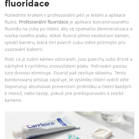
fluoridace
Posledním krokem v profesionální péči je leštění a aplikace
fluórů.
Profesionální fluoridace
je
aplikace koncentrovaného
fluoridu na zuby po čištění, aby se zpomalila demineralizace a
tvorba nového plaku
. Ačkoli fluorid přímo neodstraní kámen,
vytváří bariéru, která činí povrch zubu méně příznivým pro
usazování bakterií.
Poté, co je zubní kámen odstraněn, jsou povrchy zubů drsné a
náchylné k rychlému znovusložení plaku. Polirování pastou
tuto drsnost eliminuje. Fluorid pak zesiluje sklovinu. Tento
kombinovaný přístup zajišťuje, že výsledky čištění vydrží déle.
Doporučuji absolvovat preventivní prohlídku a čištění každých
6 měsíců, nebo častěji, pokud jste predisponováni k tvorbě
kamene.