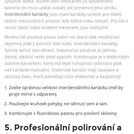
vytváříte doma. Klíčem není odstranění již vytvořeného
kamene (to musí udělat zubař), ale prevence jeho vzniku.
Interdentální kartáčky
jsou
malé kartáčky určené pro čištění
větších mezizubních prostor, kde běžná nitka nestačí
. Pro lidi s
recesí dásní nebo širokými mezerami jsou nezbytné.
Mnoho lidí používá pouze zubní nit, která však neodstraní
objemný plak z bočních stěn zubů. Interdentální kartáčky
fyzicky vyčistí tyto oblasti. Doporučuji používat je jednou
denně, ideálně večer před spaním. Kombinujte je s elektrickým
zubním kartáčkem, který má lepší schopnost odstranit plak
než kartáček manuální. Elektrické kartáče mají časovače a
senzory tlaku, které pomáhají čistit efektivněji a bezpečněji.
Zvolte správnou velikost interdentálního kartáčku (měl by
projít mírně s odporem).
Používejte kruhové pohyby, ne táhnutí sem a tam.
Kombinujte s fluoridovou pastou pro posílení skloviny.
5. Profesionální polirování a