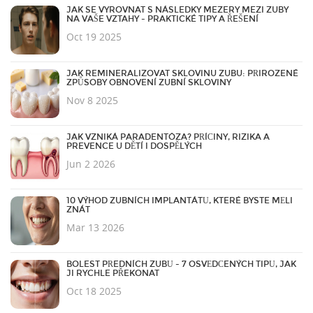
JAK SE VYROVNAT S NÁSLEDKY MEZERY MEZI ZUBY
NA VAŠE VZTAHY - PRAKTICKÉ TIPY A ŘEŠENÍ
Oct 19 2025
JAK REMINERALIZOVAT SKLOVINU ZUBU: PŘIROZENÉ
ZPŮSOBY OBNOVENÍ ZUBNÍ SKLOVINY
Nov 8 2025
JAK VZNIKÁ PARADENTÓZA? PŘÍČINY, RIZIKA A
PREVENCE U DĚTÍ I DOSPĚLÝCH
Jun 2 2026
10 VÝHOD ZUBNÍCH IMPLANTÁTŮ, KTERÉ BYSTE MĚLI
ZNÁT
Mar 13 2026
BOLEST PŘEDNÍCH ZUBŮ - 7 OSVĚDČENÝCH TIPŮ, JAK
JI RYCHLE PŘEKONAT
Oct 18 2025