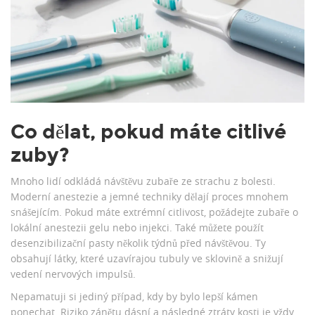
Co dělat, pokud máte citlivé
zuby?
Mnoho lidí odkládá návštěvu zubaře ze strachu z bolesti.
Moderní anestezie a jemné techniky dělají proces mnohem
snášejícím. Pokud máte extrémní citlivost, požádejte zubaře o
lokální anestezii gelu nebo injekci. Také můžete použít
desenzibilizační pasty několik týdnů před návštěvou. Ty
obsahují látky, které uzavírajou tubuly ve sklovině a snižují
vedení nervových impulsů.
Nepamatuji si jediný případ, kdy by bylo lepší kámen
ponechat. Riziko zánětu dásní a následné ztráty kosti je vždy