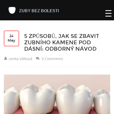
5 ZPŮSOBŮ, JAK SE ZBAVIT
24
May
ZUBNÍHO KAMENE POD
DÁSNÍ: ODBORNÝ NÁVOD
Lenka Válková
0 Comments