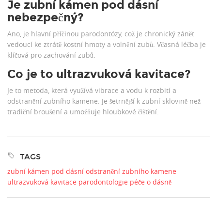
Je zubní kámen pod dásní
nebezpečný?
Ano, je hlavní příčinou parodontózy, což je chronický zánět
vedoucí ke ztrátě kostní hmoty a volnění zubů. Včasná léčba je
klíčová pro zachování zubů.
Co je to ultrazvuková kavitace?
Je to metoda, která využívá vibrace a vodu k rozbití a
odstranění zubního kamene. Je šetrnější k zubní sklovině než
tradiční broušení a umožňuje hloubkové čištění.
TAGS
zubní kámen pod dásní
odstranění zubního kamene
ultrazvuková kavitace
parodontologie
péče o dásně