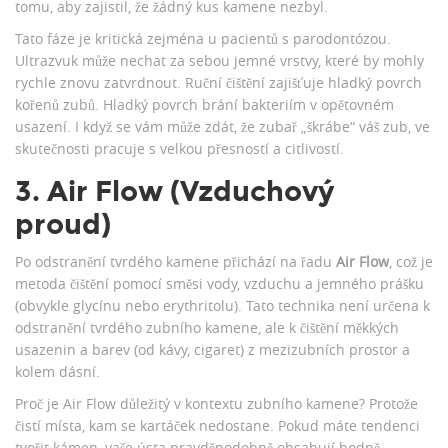
tomu, aby zajistil, že žádný kus kamene nezbyl.
Tato fáze je kritická zejména u pacientů s parodontózou.
Ultrazvuk může nechat za sebou jemné vrstvy, které by mohly
rychle znovu zatvrdnout. Ruční čištění zajišťuje hladký povrch
kořenů zubů. Hladký povrch brání bakteriím v opětovném
usazení. I když se vám může zdát, že zubař „škrábe“ váš zub, ve
skutečnosti pracuje s velkou přesností a citlivostí.
3. Air Flow (Vzduchový
proud)
Po odstranění tvrdého kamene přichází na řadu
Air Flow
, což je
metoda čištění pomocí směsi vody, vzduchu a jemného prášku
(obvykle glycínu nebo erythritolu)
. Tato technika není určena k
odstranění tvrdého zubního kamene, ale k čištění měkkých
usazenin a barev (od kávy, cigaret) z mezizubních prostor a
kolem dásní.
Proč je Air Flow důležitý v kontextu zubního kamene? Protože
čistí místa, kam se kartáček nedostane. Pokud máte tendenci
tvořit kámen, vaše ústa pravděpodobně obsahují hodně