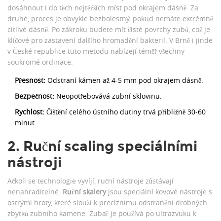
dosáhnout i do těch nejtěžších míst pod okrajem dásně. Za
druhé, proces je obvykle bezbolestný, pokud nemáte extrémně
citlivé dásně. Po zákroku budete mít čisté povrchy zubů, což je
klíčové pro zastavení dalšího hromadění bakterií. V Brně i jinde
v České republice tuto metodu nabízejí téměř všechny
soukromé ordinace.
Přesnost:
Odstraní kámen až 4-5 mm pod okrajem dásně.
Bezpečnost:
Neopotřebovává zubní sklovinu.
Rychlost:
Čištění celého ústního dutiny trvá přibližně 30-60
minut.
2. Ruční scaling speciálními
nástroji
Ačkoli se technologie vyvíjí, ruční nástroje zůstávají
nenahraditelné.
Ruční skalery
jsou
speciální kovové nástroje s
ostrými hroty, které slouží k preciznímu odstranění drobných
zbytků zubního kamene
. Zubař je používá po ultrazvuku k