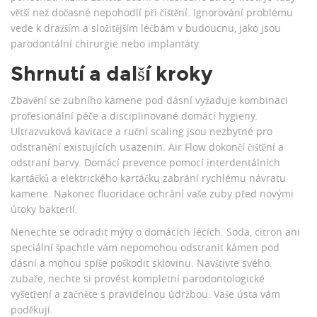
větší než dočasné nepohodlí při čištění. Ignorování problému
vede k dražším a složitějším léčbám v budoucnu, jako jsou
parodontální chirurgie nebo implantáty.
Shrnutí a další kroky
Zbavění se zubního kamene pod dásní vyžaduje kombinaci
profesionální péče a disciplinované domácí hygieny.
Ultrazvuková kavitace a ruční scaling jsou nezbytné pro
odstranění existujících usazenin. Air Flow dokončí čištění a
odstraní barvy. Domácí prevence pomocí interdentálních
kartáčků a elektrického kartáčku zabrání rychlému návratu
kamene. Nakonec fluoridace ochrání vaše zuby před novými
útoky bakterií.
Nenechte se odradit mýty o domácích lécích. Soda, citron ani
speciální špachtle vám nepomohou odstranit kámen pod
dásní a mohou spíše poškodit sklovinu. Navštivte svého
zubaře, nechte si provést kompletní parodontologické
vyšetření a začněte s pravidelnou údržbou. Vaše ústa vám
poděkují.