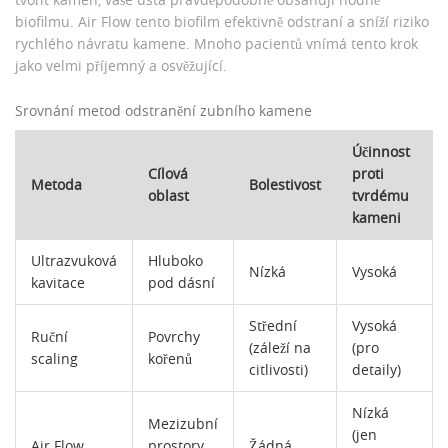
biofilmu. Air Flow tento biofilm efektivně odstraní a sníží riziko
rychlého návratu kamene. Mnoho pacientů vnímá tento krok
jako velmi příjemný a osvěžující.
Srovnání metod odstranění zubního kamene
Účinnost
Cílová
proti
Metoda
Bolestivost
oblast
tvrdému
kameni
Ultrazvuková
Hluboko
Nízká
Vysoká
kavitace
pod dásní
Střední
Vysoká
Ruční
Povrchy
(záleží na
(pro
scaling
kořenů
citlivosti)
detaily)
Nízká
Mezizubní
(jen
Air Flow
prostory,
Žádná