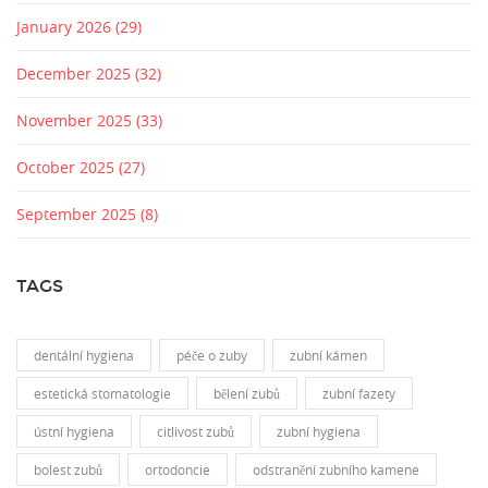
January 2026
(29)
December 2025
(32)
November 2025
(33)
October 2025
(27)
September 2025
(8)
TAGS
dentální hygiena
péče o zuby
zubní kámen
estetická stomatologie
bělení zubů
zubní fazety
ústní hygiena
citlivost zubů
zubní hygiena
bolest zubů
ortodoncie
odstranění zubního kamene