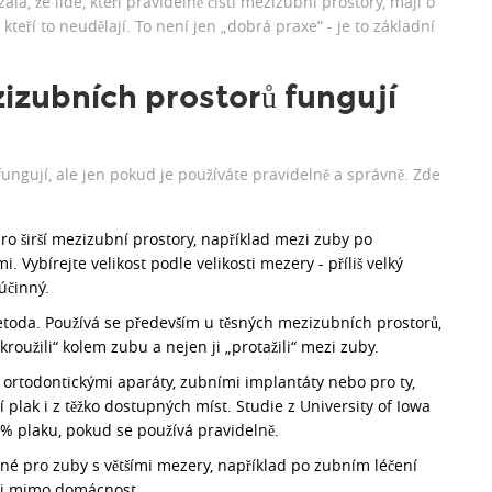
la, že lidé, kteří pravidelně čistí mezizubní prostory, mají o
teří to neudělají. To není jen „dobrá praxe“ - je to základní
zizubních prostorů fungují
ungují, ale jen pokud je používáte pravidelně a správně. Zde
pro širší mezizubní prostory, například mezi zuby po
Vybírejte velikost podle velikosti mezery - příliš velký
účinný.
metoda. Používá se především u těsných mezizubních prostorů,
bkroužili“ kolem zubu a nejen ji „protažili“ mezi zuby.
s ortodontickými aparáty, zubními implantáty nebo pro ty,
 plak i z těžko dostupných míst. Studie z University of Iowa
 % plaku, pokud se používá pravidelně.
né pro zuby s většími mezery, například po zubním léčení
ít i mimo domácnost.