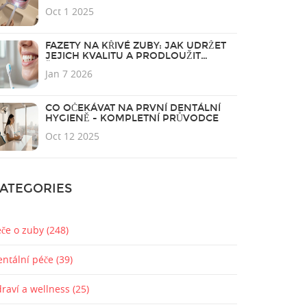
Oct 1 2025
FAZETY NA KŘIVÉ ZUBY: JAK UDRŽET
JEJICH KVALITU A PRODLOUŽIT
ŽIVOTNOST
Jan 7 2026
CO OČEKÁVAT NA PRVNÍ DENTÁLNÍ
HYGIENĚ - KOMPLETNÍ PRŮVODCE
Oct 12 2025
ATEGORIES
éče o zuby
(248)
entální péče
(39)
draví a wellness
(25)