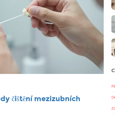
C
P
dy čištění mezizubních
D
Z