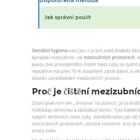
Doporučená metoda
Jak správně použít
Dentální hygiena
není jen o praní zubů dvakrát denn
kartáček nedosáhne - ve
mezizubních prostorech
. 
pastu, bez pravidelného čištění mezi zuby se zubní p
republice má přes 70 % dospělých zánět dásní, a vět
důvodu zanedbávání mezizubních prostor.
Proč je čištění mezizubní
Zubní plak není jen „šmouha“ na zubech. Je to biofilm 
rozkládají sklovinku a způsobují kariés. Tyto bakteri
úzkých štěrbinách mezi zuby. Kartáček očistí jen 60 
mezizubních prostorech, zůstává nečištěné. A to je m
ztráta zubů.