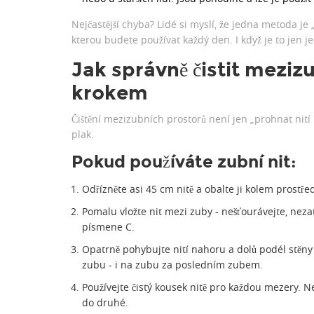
Nejčastější chyba? Lidé si myslí, že jedna metoda je „l
kterou budete používat každý den. I když je to jen je
Jak správně čistit meziz
krokem
Čištění mezizubních prostorů není jen „prohnat nití
plak.
Pokud používáte zubní nit:
Odřízněte asi 45 cm nitě a obalte ji kolem prostř
Pomalu vložte nit mezi zuby - nešťourávejte, nezat
písmene C.
Opatrně pohybujte nití nahoru a dolů podél stěn
zubu - i na zubu za posledním zubem.
Používejte čistý kousek nitě pro každou mezery. N
do druhé.