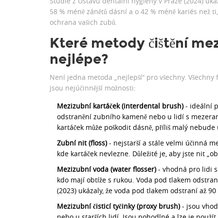
Studie z Ústavu dentální hygieny v Praze (2024) ukáza
58 % méně zánětů dásní a o 42 % méně kariés než ti, k
ochrana vašich zubů.
Které metody čištění me
nejlépe?
Není jedna metoda „nejlepší“ pro všechny. Všechny f
jsou nejúčinnější možnosti:
Mezizubní kartáček (interdental brush)
- ideální 
odstranění zubního kameně nebo u lidí s mezerami. 
kartáček může poškodit dásně, příliš malý nebude 
Zubní nit (floss)
- nejstarší a stále velmi účinná 
kde kartáček nevlezne. Důležité je, aby jste nit „o
Mezizubní voda (water flosser)
- vhodná pro lidi 
kdo mají obtíže s rukou. Voda pod tlakem odstraní
(2023) ukázaly, že voda pod tlakem odstraní až 90
Mezizubní čisticí tyčinky (proxy brush)
- jsou vhod
nebo u starších lidí. Jsou pohodlné a lze je použ