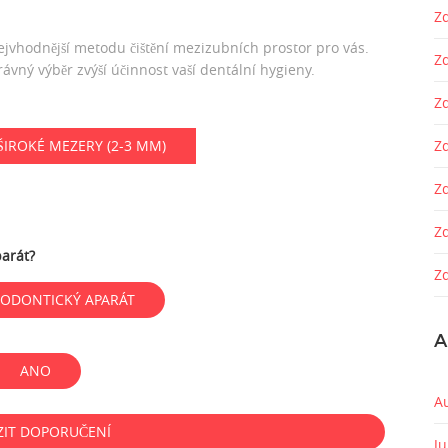
Zd
jvhodnější metodu čištění mezizubních prostor pro vás.
Z
vný výběr zvýší účinnost vaší dentální hygieny.
Z
ŠIROKÉ MEZERY (2-3 MM)
Zd
Z
Z
arát?
Zd
ODONTICKÝ APARÁT
A
ANO
A
ZIT DOPORUČENÍ
J