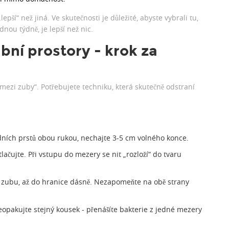
epší“ než jiná. Ve skutečnosti je důležité, abyste vybrali tu,
dnou týdně, je lepší než nic.
ubní prostory - krok za
 mezi zuby“. Potřebujete techniku, která skutečně odstraní
edních prstů obou rukou, nechajte 3-5 cm volného konce.
lačujte. Při vstupu do mezery se nit „rozloží“ do tvaru
y zubu, až do hranice dásně. Nezapomeňte na obě strany
eopakujte stejný kousek - přenášíte bakterie z jedné mezery