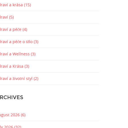
raví a krása
(15)
draví
(5)
draví a péče
(4)
raví a péče o tělo
(3)
draví a Wellness
(3)
draví a Krása
(3)
raví a životní styl
(2)
RCHIVES
ugust 2026
(6)
uly 2026
(32)