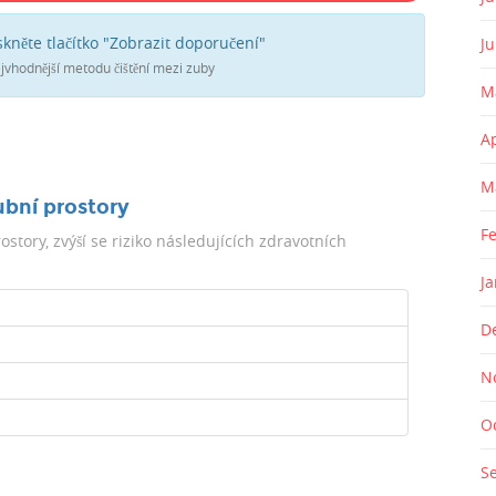
skněte tlačítko "Zobrazit doporučení"
J
jvhodnější metodu čištění mezi zuby
M
A
M
ubní prostory
F
story, zvýší se riziko následujících zdravotních
J
D
N
O
S