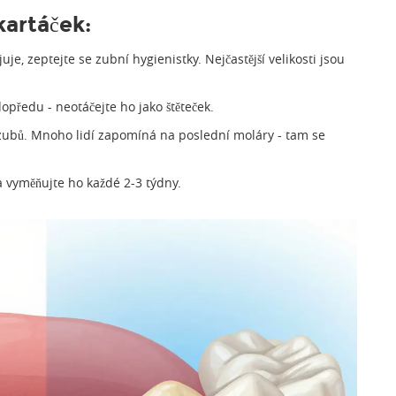
kartáček:
je, zeptejte se zubní hygienistky. Nejčastější velikosti jsou
opředu - neotáčejte ho jako štěteček.
 zubů. Mnoho lidí zapomíná na poslední moláry - tam se
a vyměňujte ho každé 2-3 týdny.