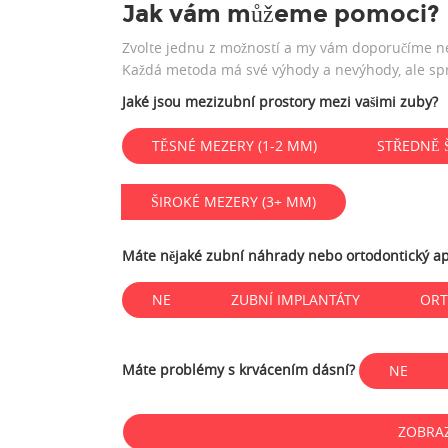
Jak vám můžeme pomoci?
Zvolte jednu z možností a my vám doporučíme ne
Každá metoda má své výhody a nevýhody, ale sprá
Jaké jsou mezizubní prostory mezi vašimi zuby?
TĚSNÉ MEZERY (1-2 MM)
STŘEDNĚ 
ŠIROKÉ MEZERY (3+ MM)
Máte nějaké zubní náhrady nebo ortodontický ap
NE
ZUBNÍ IMPLANTÁTY
ORT
Máte problémy s krvácením dásní?
NE
ZOBRA