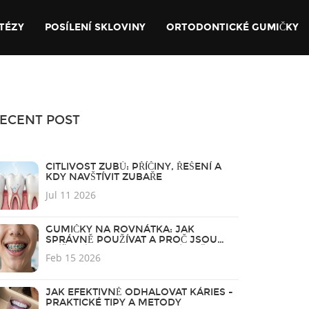
TÉZY
POSÍLENÍ SKLOVINY
ORTODONTICKÉ GUMIČKY
ECENT POST
CITLIVOST ZUBŮ: PŘÍČINY, ŘEŠENÍ A
KDY NAVŠTÍVIT ZUBAŘE
Jul 11 2026
GUMIČKY NA ROVNÁTKA: JAK
SPRÁVNĚ POUŽÍVAT A PROČ JSOU
KLÍČOVÉ PRO DOKONALÝ ÚSMĚV
Feb 15 2026
JAK EFEKTIVNĚ ODHALOVAT KÁRIES -
PRAKTICKÉ TIPY A METODY