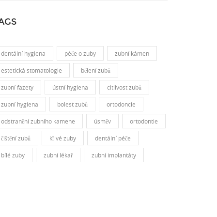
AGS
dentální hygiena
péče o zuby
zubní kámen
estetická stomatologie
bělení zubů
zubní fazety
ústní hygiena
citlivost zubů
zubní hygiena
bolest zubů
ortodoncie
odstranění zubního kamene
úsměv
ortodontie
čištění zubů
křivé zuby
dentální péče
bílé zuby
zubní lékař
zubní implantáty