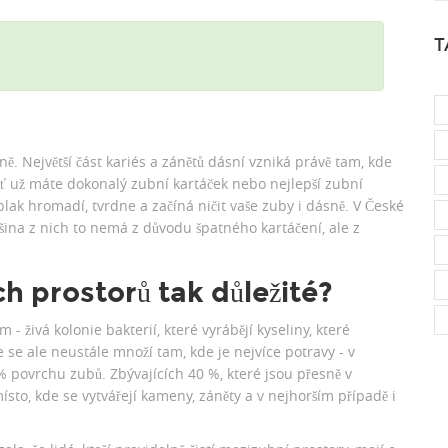
T
ě. Největší část kariés a zánětů dásní vzniká právě tam, kde
Ať už máte dokonalý zubní kartáček nebo nejlepší zubní
lak hromadí, tvrdne a začíná ničit vaše zuby i dásně. V České
šina z nich to nemá z důvodu špatného kartáčení, ale z
ch prostorů tak důležité?
- živá kolonie bakterií, které vyrábějí kyseliny, které
e se ale neustále množí tam, kde je nejvíce potravy - v
% povrchu zubů. Zbývajících 40 %, které jsou přesně v
ísto, kde se vytvářejí kameny, záněty a v nejhorším případě i