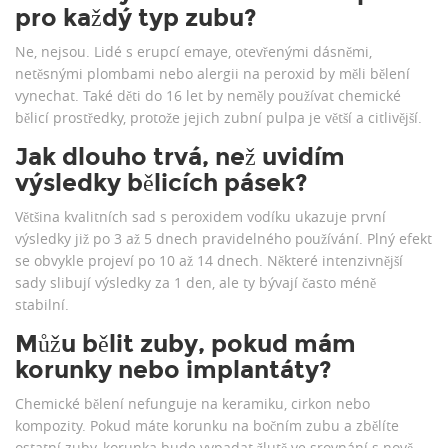
pro každý typ zubu?
Ne, nejsou. Lidé s erupcí emaye, otevřenými dásněmi,
netěsnými plombami nebo alergii na peroxid by měli bělení
vynechat. Také děti do 16 let by neměly používat chemické
bělicí prostředky, protože jejich zubní pulpa je větší a citlivější.
Jak dlouho trvá, než uvidím
výsledky bělicích pásek?
Většina kvalitních sad s peroxidem vodíku ukazuje první
výsledky již po 3 až 5 dnech pravidelného používání. Plný efekt
se obvykle projeví po 10 až 14 dnech. Některé intenzivnější
sady slibují výsledky za 1 den, ale ty bývají často méně
stabilní.
Můžu bělit zuby, pokud mám
korunky nebo implantáty?
Chemické bělení nefunguje na keramiku, cirkon nebo
kompozity. Pokud máte korunku na bočním zubu a zbělíte
ostatní zuby, korunka bude vypadat žlutě ve srovnání s nově