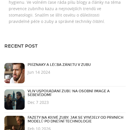
hygienu. Ve volném čase ráda píšu blogy a články na téma
prevence zubního kazu a nejnovějších trendů ve
stomatologii. Snažím se šířit osvětu o důležitosti
pravidelné péče o zuby a správné techniky čištění.
RECENT POST
PŘÍZNAKY A LÉČBA ZÁNĚTU V ZUBU
Jun 14 2024
VLIV USPOŘÁDÁNÍ ZUBŮ NA OSOBNÍ IMAGE A
SEBEVĚDOMÍ
Dec 7 2023
FAZETY NA KŘIVÉ ZUBY: JAK SE VYVÍJELY OD PRVNÍCH
MODELŮ PO DNEŠNÍ TECHNOLOGIE
Feb 10 2026