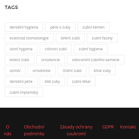
TAGS
dentální hygiena
péče o zuby
zubní kámen
estetická stomatologie
bělení zubů
zubní fazety
ústní hygiena
citlivost zubů
zubní hygiena
bolest zubů
ortodoncie
odstranění zubního kamene
úsměv
ortodontie
čištění zubů
křivé zuby
dentální péče
bílé zuby
zubní lékař
zubní implantáty
O
Obchodní
Zásady ochrany
GDPR
Kontakt
nás
podmínky
soukromí