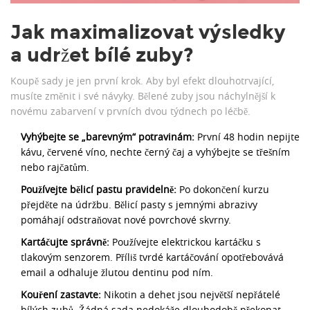
Jak maximalizovat výsledky
a udržet bílé zuby?
Koupě sady je jen první krok. Aby byl efekt dlouhotrvající,
musíte změnit i své návyky. Bělené zuby jsou náchylnější k
novému zabarvení v prvních dvou týdnech po léčbě.
Vyhýbejte se „barevným“ potravinám:
První 48 hodin nepijte
kávu, červené víno, nechte černý čaj a vyhýbejte se třešním
nebo rajčatům.
Používejte bělicí pastu pravidelně:
Po dokončení kurzu
přejděte na údržbu. Bělicí pasty s jemnými abrazivy
pomáhají odstraňovat nové povrchové skvrny.
Kartáčujte správně:
Používejte elektrickou kartáčku s
tlakovým senzorem. Příliš tvrdé kartáčování opotřebovává
email a odhaluje žlutou dentinu pod ním.
Kouření zastavte:
Nikotin a dehet jsou největší nepřátelé
bílých zubů. Žádná sada nedokáže dlouhodobě překonat