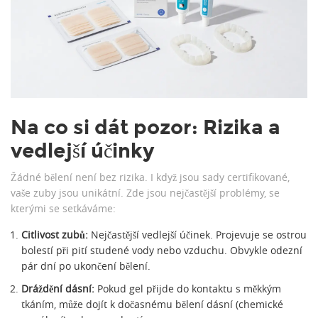
Na co si dát pozor: Rizika a
vedlejší účinky
Žádné bělení není bez rizika. I když jsou sady certifikované,
vaše zuby jsou unikátní. Zde jsou nejčastější problémy, se
kterými se setkáváme:
Citlivost zubů:
Nejčastější vedlejší účinek. Projevuje se ostrou
bolestí při pití studené vody nebo vzduchu. Obvykle odezní
pár dní po ukončení bělení.
Dráždění dásní:
Pokud gel přijde do kontaktu s měkkým
tkáním, může dojít k dočasnému bělení dásní (chemické