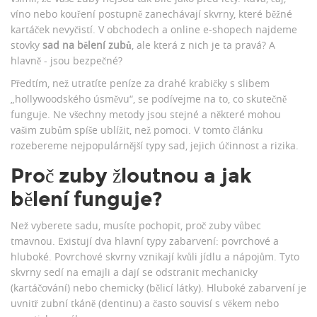
víno nebo kouření postupně zanechávají skvrny, které běžné
kartáček nevyčistí. V obchodech a online e-shopech najdeme
stovky
sad na bělení zubů
, ale která z nich je ta pravá? A
hlavně - jsou bezpečné?
Předtím, než utratíte peníze za drahé krabičky s slibem
„hollywoodského úsměvu“, se podívejme na to, co skutečně
funguje. Ne všechny metody jsou stejné a některé mohou
vašim zubům spíše ublížit, než pomoci. V tomto článku
rozebereme nejpopulárnější typy sad, jejich účinnost a rizika.
Proč zuby žloutnou a jak
bělení funguje?
Než vyberete sadu, musíte pochopit, proč zuby vůbec
tmavnou. Existují dva hlavní typy zabarvení: povrchové a
hluboké. Povrchové skvrny vznikají kvůli jídlu a nápojům. Tyto
skvrny sedí na emajli a dají se odstranit mechanicky
(kartáčování) nebo chemicky (bělicí látky). Hluboké zabarvení je
uvnitř zubní tkáně (dentinu) a často souvisí s věkem nebo