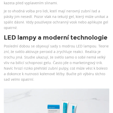
kazeta před vyplavením slinami.
Je to vhodná volba pro lidi, kteří mají nerovný zubní řad a
pásky jim nesedí. Pozor však na tekutý gel, který může unikat a
spálit dásně. Vždy používejte ochranný vosk nebo aplikujte gel
opatrně.
LED lampy a moderní technologie
Poslední dobou se objevují sady s modrou LED lampou. Teorie
zní, že světlo aktivuje peroxid a zrychluje reakci. Realita je
trochu jiná. Studie ukazují, že světlo samo o sobě nemá velký
vliv na bělicí schopnost gelu. Často jde o marketingový trik.
Navíc hrozí riziko přehřátí zubní pulpy, což může vést k bolesti
a dokonce k nutnosti kořenové léčby. Buďte při výběru těchto
sad velmi opatrní.