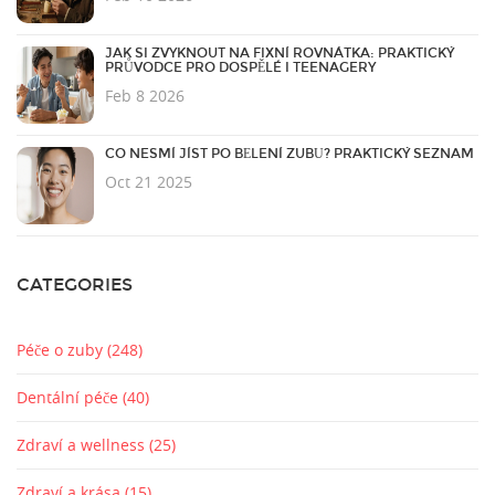
JAK SI ZVYKNOUT NA FIXNÍ ROVNÁTKA: PRAKTICKÝ
PRŮVODCE PRO DOSPĚLÉ I TEENAGERY
Feb 8 2026
CO NESMÍ JÍST PO BĚLENÍ ZUBŮ? PRAKTICKÝ SEZNAM
Oct 21 2025
CATEGORIES
Péče o zuby
(248)
Dentální péče
(40)
Zdraví a wellness
(25)
Zdraví a krása
(15)