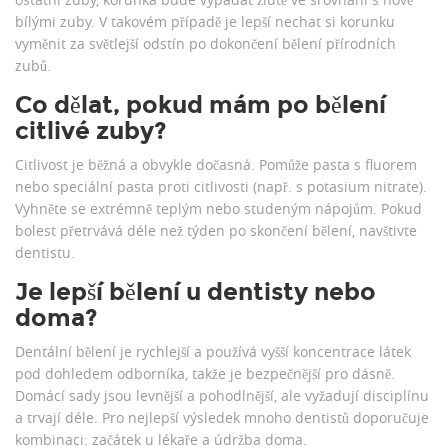
bílými zuby. V takovém případě je lepší nechat si korunku
vyměnit za světlejší odstín po dokončení bělení přírodních
zubů.
Co dělat, pokud mám po bělení
citlivé zuby?
Citlivost je běžná a obvykle dočasná. Pomůže pasta s fluorem
nebo speciální pasta proti citlivosti (např. s potasium nitrate).
Vyhněte se extrémně teplým nebo studeným nápojům. Pokud
bolest přetrvává déle než týden po skončení bělení, navštivte
dentistu.
Je lepší bělení u dentisty nebo
doma?
Dentální bělení je rychlejší a používá vyšší koncentrace látek
pod dohledem odborníka, takže je bezpečnější pro dásně.
Domácí sady jsou levnější a pohodlnější, ale vyžadují disciplínu
a trvají déle. Pro nejlepší výsledek mnoho dentistů doporučuje
kombinaci: začátek u lékaře a údržba doma.