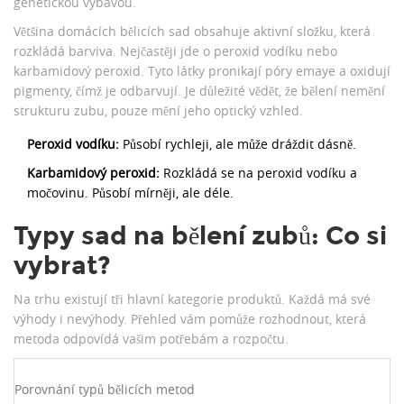
genetickou výbavou.
Většina
domácích bělicích sad
obsahuje aktivní složku, která
rozkládá barviva. Nejčastěji jde o
peroxid vodíku nebo
karbamidový peroxid
. Tyto látky pronikají póry emaye a oxidují
pigmenty, čímž je odbarvují. Je důležité vědět, že bělení nemění
strukturu zubu, pouze mění jeho optický vzhled.
Peroxid vodíku:
Působí rychleji, ale může dráždit dásně.
Karbamidový peroxid:
Rozkládá se na peroxid vodíku a
močovinu. Působí mírněji, ale déle.
Typy sad na bělení zubů: Co si
vybrat?
Na trhu existují tři hlavní kategorie produktů. Každá má své
výhody i nevýhody. Přehled vám pomůže rozhodnout, která
metoda odpovídá vašim potřebám a rozpočtu.
Porovnání typů bělicích metod