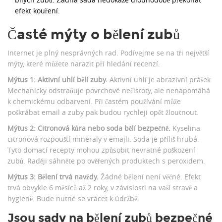
efekt kouření.
Časté mýty o bělení zubů
Internet je plný nesprávných rad. Podívejme se na tři největší
mýty, které můžete narazit při hledání recenzí.
Mýtus 1: Aktivní uhlí bělí zuby.
Aktivní uhlí je abrazivní prášek.
Mechanicky odstraňuje povrchové nečistoty, ale nenapomáhá
k chemickému odbarvení. Při častém používání může
poškrábat email a zuby pak budou rychleji opět žloutnout.
Mýtus 2: Citronová kůra nebo soda bělí bezpečně.
Kyselina
citronová rozpouští mineraly v emajli. Soda je příliš hrubá.
Tyto domací recepty mohou způsobit nevratné poškození
zubů. Raději sáhněte po ověřených produktech s peroxidem.
Mýtus 3: Bělení trvá navždy.
Žádné bělení není věčné. Efekt
trvá obvykle 6 měsíců až 2 roky, v závislosti na vaší stravě a
hygieně. Bude nutné se vrácet k údržbě.
Jsou sady na bělení zubů bezpečné