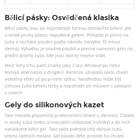
Bělicí pásky: Osvědčená klasika
Bělicí pásky jsou asi nejznámější formou domácího bělení. Jde
o tenké pruhy plastu napuštěné gelem. Přilepíte je přímo na
zuby a necháte působit podle návodu (obvykle 30 minut
denně). Výhodou je snadné použití a přesné nanesení gelu na
přední plochy zubů, kde jsou skvrny nejvíce vidět.
Mezi lídry trhu patří značky jako
Crest Whitestrips
nebo
levnější alternativy z drogérií. Recenze uživatelů často chválí
viditelný efekt už po prvním týdnu. Nevýhodou může být
citlivost zubů během léčby a nepohodlí při mluvení s páskami
v ústech.
Gely do silikonových kazet
Tato metoda připomíná profesionální bělení u dentisty. Získáte
si otisky zubů (nebo univerzální silikonové truhlíky) a do nich
nanášejete bělicí gel. Tato sada pokrývá celý oblouk zubů,
včetně zadních molárů. Gel působí déle, protože ho chrání