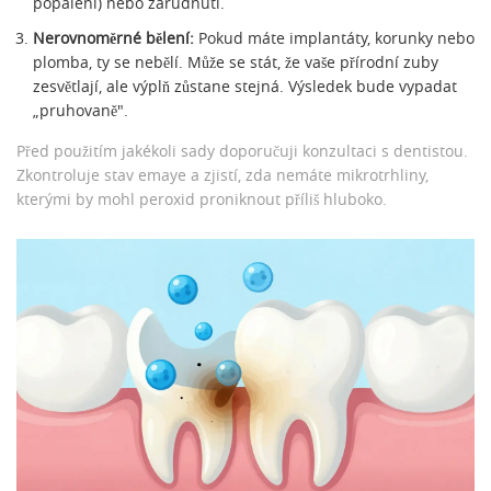
popálení) nebo zarudnutí.
Nerovnoměrné bělení:
Pokud máte implantáty, korunky nebo
plomba, ty se nebělí. Může se stát, že vaše přírodní zuby
zesvětlají, ale výplň zůstane stejná. Výsledek bude vypadat
„pruhovaně".
Před použitím jakékoli sady doporučuji konzultaci s dentistou.
Zkontroluje stav emaye a zjistí, zda nemáte mikrotrhliny,
kterými by mohl peroxid proniknout příliš hluboko.