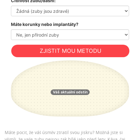
Citlivost zubů/dásní:
Máte korunky nebo implantáty?
ZJISTIT MOU METODU
Váš aktuální odstín
Máte pocit, že váš úsměv ztratil svou jiskru? Možná jste si
všimli, že vaše zuby nejsou tak bílé jako před lety. Káva, čaj,