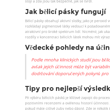
stojí a zda jsou tak bezpečné, jak se tvrdí.
Jak bělicí pásky fungují
Bělicí pásky obsahují aktivní složky, jako je peroxi
rozkládají pigmentové látky vedoucí k požadovanému 
atraktivní pro široké spektrum lidí. Nicméně, jak uka
rozdíly v koncentraci bělicích látek mohou mít výrazn
Vědecké pohledy na účin
Podle mnoha klinických studií jsou běli
avšak jejich účinnost může být variabil
dodržování doporučených pokynů pro d
Tipy pro nejlepší výsledk
Při výběru bělicích pásků je klíčové zapojit do proc
pozitivními recenzemi a ověřenou historií účinnosti.
pokud máte citlivé zuby nebo dásně. Zde je několik t