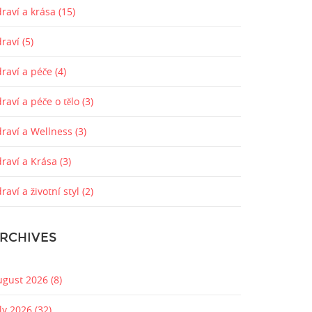
raví a krása
(15)
draví
(5)
draví a péče
(4)
raví a péče o tělo
(3)
draví a Wellness
(3)
draví a Krása
(3)
raví a životní styl
(2)
RCHIVES
ugust 2026
(8)
uly 2026
(32)