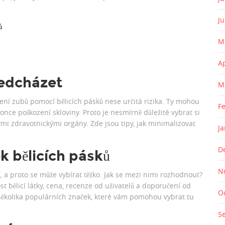
J
ů
M
A
ředcházet
M
ní zubů pomocí bělicích pásků nese určitá rizika. Ty mohou
F
nce poškození skloviny. Proto je nesmírně důležité vybrat si
ými zdravotnickými orgány. Zde jsou tipy, jak minimalizovat
J
D
k bělicích pásků
N
k, a proto se může vybírat těžko. Jak se mezi nimi rozhodnout?
ost bělicí látky, cena, recenze od uživatelů a doporučení od
O
 několika populárních značek, které vám pomohou vybrat tu
S