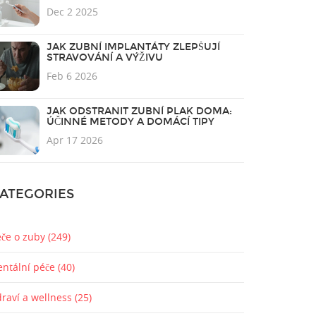
KTERÉ SKUTEČNĚ FUNGUJÍ
Dec 2 2025
JAK ZUBNÍ IMPLANTÁTY ZLEPŠUJÍ
STRAVOVÁNÍ A VÝŽIVU
Feb 6 2026
JAK ODSTRANIT ZUBNÍ PLAK DOMA:
ÚČINNÉ METODY A DOMÁCÍ TIPY
Apr 17 2026
ATEGORIES
éče o zuby
(249)
entální péče
(40)
draví a wellness
(25)