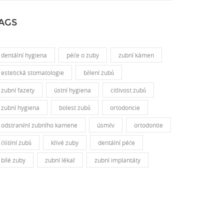
AGS
dentální hygiena
péče o zuby
zubní kámen
estetická stomatologie
bělení zubů
zubní fazety
ústní hygiena
citlivost zubů
zubní hygiena
bolest zubů
ortodoncie
odstranění zubního kamene
úsměv
ortodontie
čištění zubů
křivé zuby
dentální péče
bílé zuby
zubní lékař
zubní implantáty