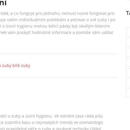
ní
T
orodá, a co funguje pro jednoho, nemusí nutně fungovat pro
ovuje vašim individuálním potřebám a pečovat o své zuby i po
čí o ústní hygienu mohou bělicí pásky být skvělým řešením
lánek vám poskytl hodnotné informace a pomůže vám udělat
o zuby
bílé zuby
péči o zuby a ústní hygienu. Ve volném čase ráda píšu
e zubního kazu a nejnovějších trendů ve stomatologii.
osti pravidelné péče o zuby a správné techniky čištění.