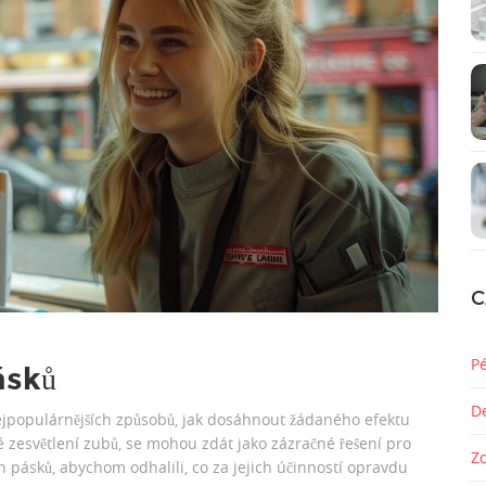
C
P
ásků
D
nejpopulárnějších způsobů, jak dosáhnout žádaného efektu
lé zesvětlení zubů, se mohou zdát jako zázračné řešení pro
Z
 pásků, abychom odhalili, co za jejich účinností opravdu