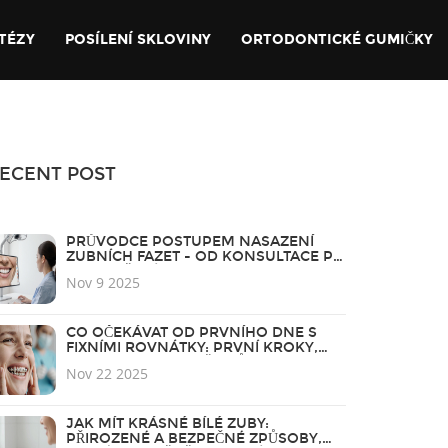
TÉZY
POSÍLENÍ SKLOVINY
ORTODONTICKÉ GUMIČKY
ECENT POST
PRŮVODCE POSTUPEM NASAZENÍ
ZUBNÍCH FAZET - OD KONSULTACE PO
DOKONČENÍ
Nov 9 2025
CO OČEKÁVAT OD PRVNÍHO DNE S
FIXNÍMI ROVNÁTKY: PRVNÍ KROKY,
BOLEST A JAK SE PŘIZPŮSOBIT
Nov 22 2025
JAK MÍT KRÁSNÉ BÍLÉ ZUBY:
PŘIROZENÉ A BEZPEČNÉ ZPŮSOBY,