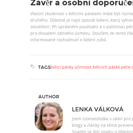
Závěr a osobní doporuče
Vlastní zkušenost s bělicími páskami může být různ
druhého. Důležité je najít způsob bělení, který vyh
zesvětlení. Při správném používání a s patřičnou pé
pro dosažení zářivého úsměvu. Doufám, že tento č
informované rozhodnutí o bělení zubů.
bělicí pásky
účinnost bělicích pásků
péče 
TAGS
AUTHOR
LENKA VÁLKOVÁ
Jsem stomatoložka s vášní pro 
blogy a články na téma prevenc
Snažím se šířit osvětu o důležit