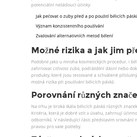
potenciální nežádoucí účinky:
Jak pečovat o zuby před a po použití bělicích pásk
Význam konzistentního používání
Zvažování alternativních metod bělení
Možné rizika a jak jim p
Podobně jako u mnoha kosmetických procedur, i běle
zahrnovat citlivost zubů, podráždění dásní nebo doko
produkty, které jsou testované a schválené příslušn
možná rizika při používání bělicích pásků:
Porovnání různých znače
Na trhu je široká škála bělicích pásků různých znače
Kritéria, která je dobré vzít v úvahu, zahrnují účinn
odborníků. V následující části představím srovnání
pravou pro vaše potřeby.