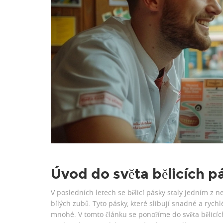
Úvod do světa bělicích p
V posledních letech se bělicí pásky staly jedním z 
bílých zubů. Tyto pásky, které slibují snadné a rych
mnohé. V tomto článku se ponoříme do světa bělicích