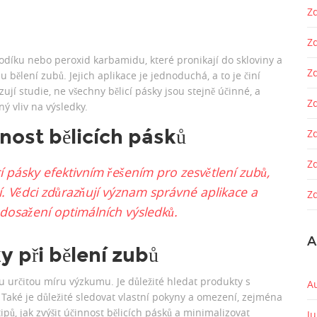
Zd
Z
d vodíku nebo peroxid karbamidu, které pronikají do skloviny a
Z
bělení zubů. Jejich aplikace je jednoduchá, a to je činí
zují studie, ne všechny bělicí pásky jsou stejně účinné, a
Zd
ý vliv na výsledky.
nost bělicích pásků
Z
Z
cí pásky efektivním řešením pro zesvětlení zubů,
ní. Vědci zdůrazňují význam správné aplikace a
Zd
osažení optimálních výsledků.
A
y při bělení zubů
esu určitou míru výzkumu. Je důležité hledat produkty s
A
 Také je důležité sledovat vlastní pokyny a omezení, zejména
ipů, jak zvýšit účinnost bělicích pásků a minimalizovat
J