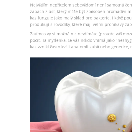
Největším nepřítelem sebevědomí není samotná čer
zápach z úst, který může být způsoben hromaděním 
kaz funguje jako malý sklad pro bakterie. I když p
produkují sirovodíky, které mají velmi pronikavý zá
Zatímco vy si možná nic nevšímáte (protože váš moze
pocit. Ta myšlenka, že vás někdo vnímá jako "nezhygi
kaz vznikl často kvůli anatomii zubů nebo genetice, ni