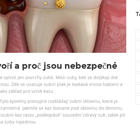
T
voří a proč jsou nebezpečné
e vyčistí jen povrchy zubů. Mezi zuby, kde se dotýkají dvě
áhnou. Zde se usazuje
zubní plak
je
lepkavá vrstva bakterií a
 jako základ pro vznik kazu
.
. Tyto kyseliny postupně rozkládají
zubní sklovinu
, která je
e zranitelná. Jakmile se kaz dostane pod sklovinu do dentinu,
ezizubní kaz často „podkopává“ sousední zdravý zub, takže při
oba zuby najednou.