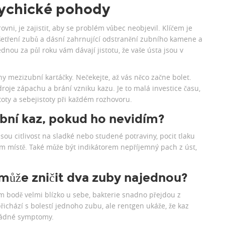
sychické pohody
vni, je zajistit, aby se problém vůbec neobjevil. Klíčem je
šetření zubů a dásní zahrnující odstranění zubního kamene a
ednou za půl roku vám dávají jistotu, že vaše ústa jsou v
ny mezizubní kartáčky. Nečekejte, až vás něco začne bolet.
roje zápachu a brání vzniku kazu. Je to malá investice času,
toty a sebejistoty při každém rozhovoru.
ní kaz, pokud ho nevidím?
sou citlivost na sladké nebo studené potraviny, pocit tlaku
m místě. Také může být indikátorem nepříjemný pach z úst,
 může zničit dva zuby najednou?
ním bodě velmi blízko u sebe, bakterie snadno přejdou z
řichází s bolestí jednoho zubu, ale rentgen ukáže, že kaz
 žádné symptomy.