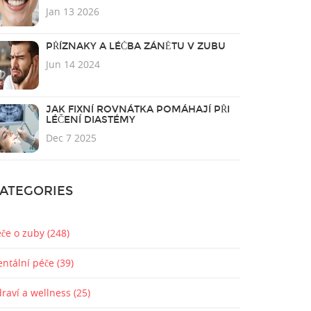
PRŮVODCE PRO ZAČÁTEČNÍKY
Jan 13 2026
PŘÍZNAKY A LÉČBA ZÁNĚTU V ZUBU
Jun 14 2024
JAK FIXNÍ ROVNÁTKA POMÁHAJÍ PŘI
LÉČENÍ DIASTÉMY
Dec 7 2025
ATEGORIES
éče o zuby
(248)
entální péče
(39)
draví a wellness
(25)