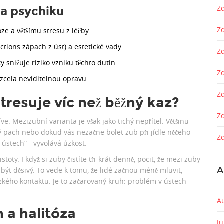
Zd
 a psychiku
Z
ze a většímu stresu z léčby.
tions zápach z úst) a estetické vady.
Z
snižuje riziko vzniku těchto dutin.
Zd
 zcela neviditelnou opravu.
Z
tresuje víc než běžný kaz?
Z
e. Mezizubní varianta je však jako tichý nepřítel. Většinu
ý pach nebo dokud vás nezačne bolet zub při jídle něčeho
Zd
v ústech“ - vyvolává úzkost.
ty. I když si zuby čistíte tři-krát denně, pocit, že mezi zuby
A
e být děsivý. To vede k tomu, že lidé začnou méně mluvit,
ízkého kontaktu. Je to začarovaný kruh: problém v ústech
A
 a halitóza
J