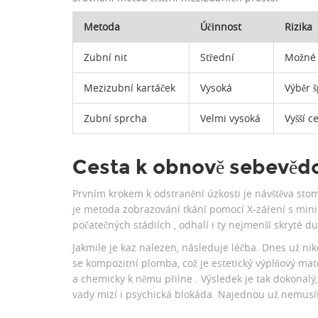
Metoda
Účinnost
Rizika
Zubní nit
Střední
Možné 
Mezizubní kartáček
Vysoká
Výběr š
Zubní sprcha
Velmi vysoká
Vyšší c
Cesta k obnově sebevěd
Prvním krokem k odstranění úzkosti je návštěva sto
je
metoda zobrazování tkání pomocí X-záření s mini
počatečných stádiích
, odhalí i ty nejmenší skryté du
Jakmile je kaz nalezen, následuje léčba. Dnes už n
se
kompozitní plomba
, což je
estetický výplňový mat
a chemicky k němu přilne
. Výsledek je tak dokonalý
vady mizí i psychická blokáda. Najednou už nemusít