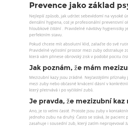
Prevence jako základ p
Nejlepší způsob, jak udržet sebevědomí na vysoké úro
dentální hygiena
, což je
profesionální preventivní o
hloubkové čištění
. Pravidelné návštěvy hygienistky j
perfektním stavu.
Pokud chcete mít absolutní klid, zařaďte do své ruti
Pravidelné vyčistění prostor mezi zuby odstraňuje zd
která vám přinese obrovský zisk v podobě pocitu čis
Jak poznám, že mám mezizub
Mezizubní kazy jsou zrádné. Nejčastějšími příznaky j
mezi zuby nebo občasné krvácení dásní v konkrétní
který přetrvává i po vyčištění zubů.
Je pravda, že mezizubní kaz
Ano, je to velmi časté. Protože jsou zuby v kontakt
jednoho zubu na druhý. Často se stává, že pacient p
zasahuje i sousední zub, který zatím neprojevoval