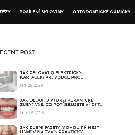
TÉZY
POSÍLENÍ SKLOVINY
ORTODONTICKÉ GUMIČKY
ECENT POST
JAK PEČOVAT O ELEKTRICKÝ
KARTÁČEK: PRŮVODCE PRO
DLOUHODOBOU ŽIVOTNOST A
Jan 26 2026
ČISTOTU
JAK DLOUHO VYDRŽÍ KERAMICKÉ
ZUBY? VŠE, CO POTŘEBUJETE VĚDĚT
O TRVANLIVOSTI ESTETICKÝCH FAZET
Feb 23 2026
JAK ZUBNÍ FAZETY MOHOU PŘINÉST
ÚSMĚV NA TVÁŘ: PRAKTICKÝ