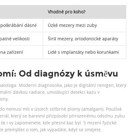
Vhodné pro koho?
poškrábání dásně
Úzké mezery mezi zuby
patné velikosti
Širší mezery, ortodontické aparáty
ena zařízení
Lidé s implantáty nebo korunkami
omí: Od diagnózy k úsměvu
matologa. Moderní diagnostika, jako je
digitální rentgen
, který
mální dávkou radiace, umožňující detekci kazu v
tiny.
ikdo nemusí mít v ústech stříbrné plomy (amalgam). Používá
eriál, který se barevně přizpůsobí přirozenému odstínu zubu
, že i vy zapomenete, kde přesně kaz byl. S mizení fyzické
e přemýšlet o tom, jak vypadáte, když se smějete.