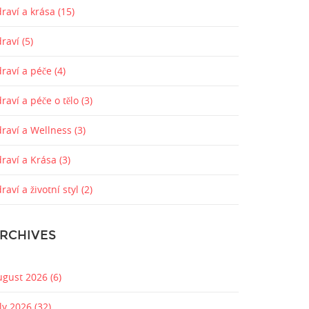
raví a krása
(15)
draví
(5)
draví a péče
(4)
raví a péče o tělo
(3)
draví a Wellness
(3)
draví a Krása
(3)
raví a životní styl
(2)
RCHIVES
ugust 2026
(6)
uly 2026
(32)