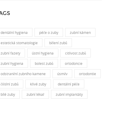
AGS
dentální hygiena
péče o zuby
zubní kámen
estetická stomatologie
bělení zubů
zubní fazety
ústní hygiena
citlivost zubů
zubní hygiena
bolest zubů
ortodoncie
odstranění zubního kamene
úsměv
ortodontie
čištění zubů
křivé zuby
dentální péče
bílé zuby
zubní lékař
zubní implantáty