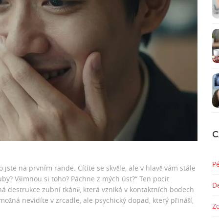
C
P
o jste na prvním rande. Cítíte se skvěle, ale v hlavě vám stále
uby? Všimnou si toho? Páchne z mých úst?“ Ten pocit
D
ná destrukce zubní tkáně, která vzniká v kontaktních bodech
možná nevidíte v zrcadle, ale psychický dopad, který přináší,
Z