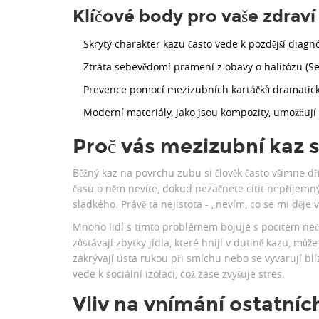
Klíčové body pro vaše zdraví
Skrytý charakter kazu často vede k pozdější diagnó
Ztráta sebevědomí pramení z obavy o halitózu (Sec
Prevence pomocí mezizubních kartáčků dramaticky 
Moderní materiály, jako jsou kompozity, umožňují
Proč vás mezizubní kaz s
Běžný kaz na povrchu zubu si člověk často všimne dřív
času o něm nevíte, dokud nezačnete cítit nepříjemn
sladkého. Právě ta nejistota - „nevím, co se mi děje 
Mnoho lidí s tímto problémem bojuje s pocitem nečisto
zůstávají zbytky jídla, které hnijí v dutině kazu, můž
zakrývají ústa rukou při smíchu nebo se vyvarují bl
vede k sociální izolaci, což zase zvyšuje stres.
Vliv na vnímání ostatních