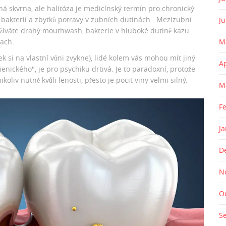
ná skvrna, ale
halitóza
je
medicínský termín pro chronický
bakterií a zbytků potravy v zubních dutinách
. Mezizubní
J
oužíváte drahý mouthwash, bakterie v hluboké dutině kazu
pach.
M
k si na vlastní vůni zvykne), lidé kolem vás mohou mít jiný
A
enického", je pro psychiku drtivá. Je to paradoxní, protože
koliv nutně kvůli lenosti, přesto je pocit viny velmi silný.
M
F
J
D
N
O
S