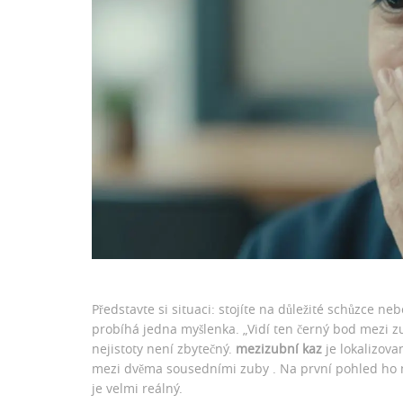
Představte si situaci: stojíte na důležité schůzce neb
probíhá jedna myšlenka. „Vidí ten černý bod mezi z
nejistoty není zbytečný.
mezizubní kaz
je
lokalizova
mezi dvěma sousedními zuby
. Na první pohled ho 
je velmi reálný.