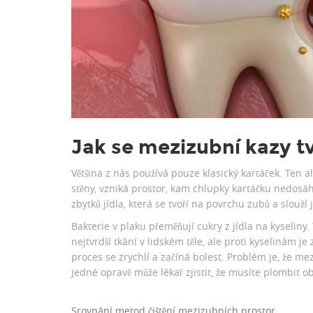
Jak se mezizubní kazy t
Většina z nás používá pouze klasický kartáček. Ten al
stěny, vzniká prostor, kam chlupky kartáčku nedos
zbytků jídla, která se tvoří na povrchu zubů a slouží
Bakterie v plaku přeměňují cukry z jídla na kyseliny
nejtvrdší tkání v lidském těle, ale proti kyselinám j
proces se zrychlí a začíná bolest. Problém je, že m
jedné opravě může lékař zjistit, že musíte plombit 
Srovnání metod čištění mezizubních prostor