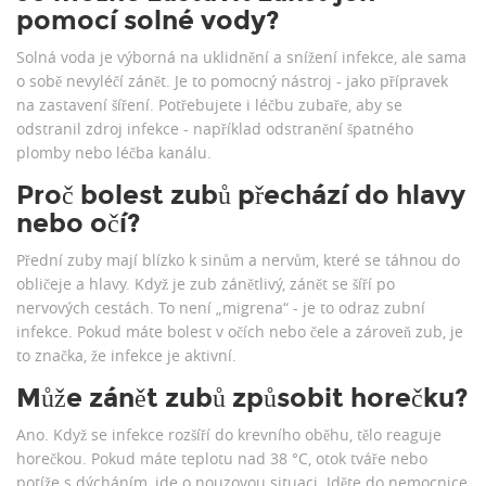
pomocí solné vody?
Solná voda je výborná na uklidnění a snížení infekce, ale sama
o sobě nevyléčí zánět. Je to pomocný nástroj - jako přípravek
na zastavení šíření. Potřebujete i léčbu zubaře, aby se
odstranil zdroj infekce - například odstranění špatného
plomby nebo léčba kanálu.
Proč bolest zubů přechází do hlavy
nebo očí?
Přední zuby mají blízko k sinům a nervům, které se táhnou do
obličeje a hlavy. Když je zub zánětlivý, zánět se šíří po
nervových cestách. To není „migrena“ - je to odraz zubní
infekce. Pokud máte bolest v očích nebo čele a zároveň zub, je
to značka, že infekce je aktivní.
Může zánět zubů způsobit horečku?
Ano. Když se infekce rozšíří do krevního oběhu, tělo reaguje
horečkou. Pokud máte teplotu nad 38 °C, otok tváře nebo
potíže s dýcháním, jde o nouzovou situaci. Jděte do nemocnice