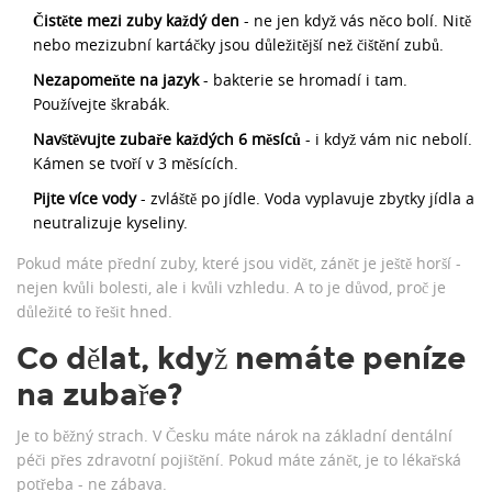
Čistěte mezi zuby každý den
- ne jen když vás něco bolí. Nitě
nebo mezizubní kartáčky jsou důležitější než čištění zubů.
Nezapomeňte na jazyk
- bakterie se hromadí i tam.
Používejte škrabák.
Navštěvujte zubaře každých 6 měsíců
- i když vám nic nebolí.
Kámen se tvoří v 3 měsících.
Pijte více vody
- zvláště po jídle. Voda vyplavuje zbytky jídla a
neutralizuje kyseliny.
Pokud máte přední zuby, které jsou vidět, zánět je ještě horší -
nejen kvůli bolesti, ale i kvůli vzhledu. A to je důvod, proč je
důležité to řešit hned.
Co dělat, když nemáte peníze
na zubaře?
Je to běžný strach. V Česku máte nárok na základní dentální
péči přes zdravotní pojištění. Pokud máte zánět, je to lékařská
potřeba - ne zábava.