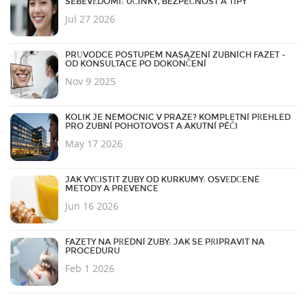
SEBEVĚDOMÍ: ÚČINKY, BEZPEČNOST A TIPY
Jul 27 2026
PRŮVODCE POSTUPEM NASAZENÍ ZUBNÍCH FAZET -
OD KONSULTACE PO DOKONČENÍ
Nov 9 2025
KOLIK JE NEMOCNIC V PRAZE? KOMPLETNÍ PŘEHLED
PRO ZUBNÍ POHOTOVOST A AKUTNÍ PÉČI
May 17 2026
JAK VYČISTIT ZUBY OD KURKUMY: OSVĚDČENÉ
METODY A PREVENCE
Jun 16 2026
FAZETY NA PŘEDNÍ ZUBY: JAK SE PŘIPRAVIT NA
PROCEDURU
Feb 1 2026