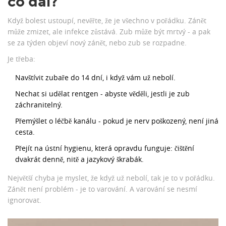
co dál?
Když bolest ustoupí, nevěřte, že je všechno v pořádku. Zánět
může zmizet, ale infekce zůstává. Zub může být mrtvý - a pak
se za týden objeví nový zánět, nebo zub se rozpadne.
Je třeba:
Navštívit zubaře do 14 dní, i když vám už nebolí.
Nechat si udělat rentgen - abyste věděli, jestli je zub
záchranitelný.
Přemýšlet o léčbě kanálu - pokud je nerv poškozený, není jiná
cesta.
Přejít na ústní hygienu, která opravdu funguje: čištění
dvakrát denně, nitě a jazykový škrabák.
Největší chyba je myslet, že když už nebolí, tak je to v pořádku.
Zánět není problém - je to varování. A varování se nesmí
ignorovat.