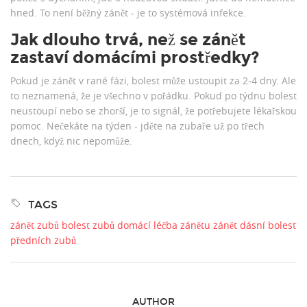
hned. To není běžný zánět - je to systémová infekce.
Jak dlouho trvá, než se zánět
zastaví domácími prostředky?
Pokud je zánět v rané fázi, bolest může ustoupit za 2-4 dny. Ale
to neznamená, že je všechno v pořádku. Pokud po týdnu bolest
neustoupí nebo se zhorší, je to signál, že potřebujete lékařskou
pomoc. Nečekáte na týden - jděte na zubaře už po třech
dnech, když nic nepomůže.
TAGS
zánět zubů
bolest zubů
domácí léčba zánětu
zánět dásní
bolest
předních zubů
AUTHOR