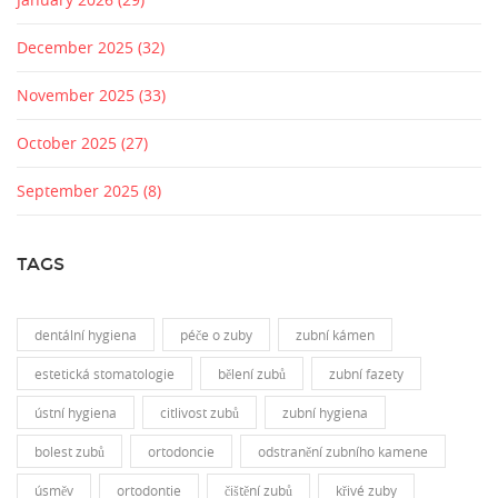
December 2025
(32)
November 2025
(33)
October 2025
(27)
September 2025
(8)
TAGS
dentální hygiena
péče o zuby
zubní kámen
estetická stomatologie
bělení zubů
zubní fazety
ústní hygiena
citlivost zubů
zubní hygiena
bolest zubů
ortodoncie
odstranění zubního kamene
úsměv
ortodontie
čištění zubů
křivé zuby