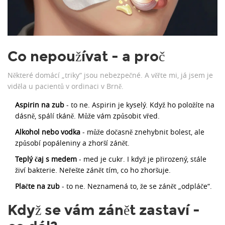
Co nepoužívat - a proč
Některé domácí „triky“ jsou nebezpečné. A věřte mi, já jsem je
viděla u pacientů v ordinaci v Brně.
Aspirin na zub
- to ne. Aspirin je kyselý. Když ho položíte na
dásně, spálí tkáně. Může vám způsobit vřed.
Alkohol nebo vodka
- může dočasně znehybnit bolest, ale
způsobí popáleniny a zhorší zánět.
Teplý čaj s medem
- med je cukr. I když je přirozený, stále
živí bakterie. Neřešte zánět tím, co ho zhoršuje.
Plačte na zub
- to ne. Neznamená to, že se zánět „odpláče“.
Když se vám zánět zastaví -