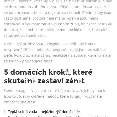
infekci. Bakterie, které žijí v plaku, začnou ničit sklovinku a pak
se dostanou do zubního nervu. Když se tam dostanou, začne
se tam hromadit hnis - a to je to, co vás bolí. Přední zuby jsou
často postižené, protože mají menší kořen a jsou méně
chráněné. Když máte zánět v předním zubu, bolest se často šíří
do nosu, čela nebo i očí. Můžete mít i oteklé dásně, hnisající
výtok nebo zápach z úst.
Nejčastější příčiny: špatná hygiena, zanedbaný kámen,
nesprávné čištění, nebo zlomený zub, který jste nechali bez
péče. Pokud už máte zánět, nečekáte na zubaře, kterého máte
za týden - potřebujete dnes.
5 domácích kroků, které
skutečně zastaví zánět
Není to magie. Nejsou to staré báje o zázračných bylinách.
Jsou to vědecky ověřené metody, které fungují, když máte
omezené možnosti.
Teplá solná voda - nejúčinnější domácí lék