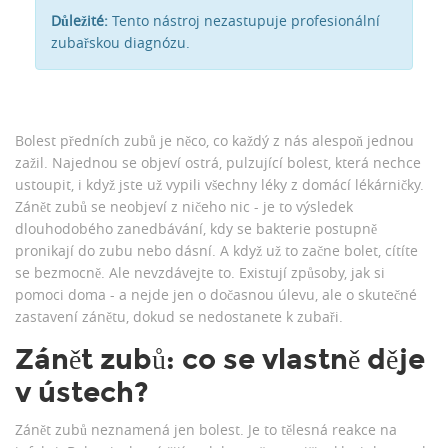
Důležité:
Tento nástroj nezastupuje profesionální
zubařskou diagnózu.
Bolest předních zubů je něco, co každý z nás alespoň jednou
zažil. Najednou se objeví ostrá, pulzující bolest, která nechce
ustoupit, i když jste už vypili všechny léky z domácí lékárničky.
Zánět zubů se neobjeví z ničeho nic - je to výsledek
dlouhodobého zanedbávání, kdy se bakterie postupně
pronikají do zubu nebo dásní. A když už to začne bolet, cítíte
se bezmocně. Ale nevzdávejte to. Existují způsoby, jak si
pomoci doma - a nejde jen o dočasnou úlevu, ale o skutečné
zastavení zánětu, dokud se nedostanete k zubaři.
Zánět zubů: co se vlastně děje
v ústech?
Zánět zubů neznamená jen bolest. Je to tělesná reakce na