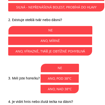
SILNÁ - NEPŘENÁŠENÁ BOLEST, PROBÍHÁ DO HLAVY
2. Existuje oteklá tvář nebo dásně?
NE
ANO, MÍRNĚ
ANO, VÝRAZNĚ, TVÁŘ JE OBTÍŽNĚ POHYBLIVÁ
NE
3. Měli jste horečku?
ANO, POD 38°C
ANO, NAD 38°C
4. Je vidět hnis nebo žlutá tečka na dásni?