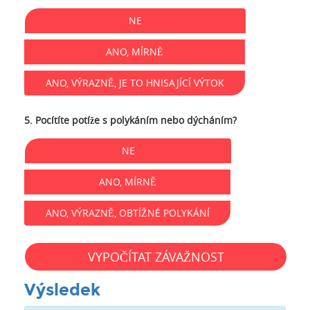
NE
ANO, MÍRNĚ
ANO, VÝRAZNĚ, JE TO HNISAJÍCÍ VÝTOK
5. Pocítíte potíže s polykáním nebo dýcháním?
NE
ANO, MÍRNĚ
ANO, VÝRAZNĚ, OBTÍŽNÉ POLYKÁNÍ
VYPOČÍTAT ZÁVAŽNOST
Výsledek