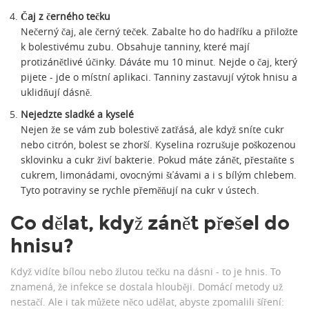
Čaj z černého tečku
Nečerný čaj, ale černý teček. Zabalte ho do hadříku a přiložte
k bolestivému zubu. Obsahuje tanniny, které mají
protizánětlivé účinky. Dáváte mu 10 minut. Nejde o čaj, který
pijete - jde o místní aplikaci. Tanniny zastavují výtok hnisu a
uklidňují dásně.
Nejedzte sladké a kyselé
Nejen že se vám zub bolestivě zatřásá, ale když sníte cukr
nebo citrón, bolest se zhorší. Kyselina rozrušuje poškozenou
sklovinku a cukr živí bakterie. Pokud máte zánět, přestaňte s
cukrem, limonádami, ovocnými šťávami a i s bílým chlebem.
Tyto potraviny se rychle přeměňují na cukr v ústech.
Co dělat, když zánět přešel do
hnisu?
Když vidíte bílou nebo žlutou tečku na dásni - to je hnis. To
znamená, že infekce se dostala hlouběji. Domácí metody už
nestačí. Ale i tak můžete něco udělat, abyste zpomalili šíření: