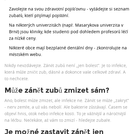
Zavolejte na svou zdravotní pojišťovnu - vyžádejte si seznam
zubařů, kteří přijímají pojištění.
Na některých univerzitách (např. Masarykova univerzita v
Brně) jsou kliniky, kde studenti pod dohledem profesorů léčí
za nízké ceny.
Některé obce mají bezplatné dentální dny - zkontrolujte na
městském webu.
Nikdy nevzdávejte. Zánět zubů není „jen bolest“. Je to infekce,
která může zničit zub, dásně a dokonce vaše celkové zdraví. A
to nechcete.
Může zánět zubů zmizet sám?
Ano, bolest může zmizet, ale infekce ne. Zánět se může „zakryt“
- nerv zemře, a už vás nebolí. Ale bakterie zůstávají. Časem se
objeví hnis, otok nebo infekce kosti. To je vážnější a náročnější
na léčbu. Nečekáte, až vám to zmizí - hledejte zubaře.
Je možné zastavit zánět jen