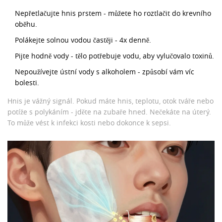
Nepřetlačujte hnis prstem - můžete ho roztlačit do krevního
oběhu.
Polákejte solnou vodou častěji - 4x denně.
Pijte hodně vody - tělo potřebuje vodu, aby vylučovalo toxinů.
Nepoužívejte ústní vody s alkoholem - způsobí vám víc
bolesti.
Hnis je vážný signál. Pokud máte hnis, teplotu, otok tváře nebo
potíže s polykáním - jděte na zubaře hned. Nečekáte na úterý.
To může vést k infekci kosti nebo dokonce k sepsi.