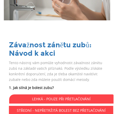
Závažnost zánětu zubů:
Návod k akci
Tento nástroj vám pomůže vyhodnotit závažnost zánětu
zubů na základě vašich příznaků. Podle výsledku získáte
konkrétní doporučení, zda je třeba okamžitě navštívit
zubaře nebo zda můžete použít domácí metody.
1. Jak silná je bolest zubu?
LEHKÁ - POUZE PŘI PŘETLAČOVÁNÍ
STŘEDNÍ - NEPŘETRŽITÁ BOLEST BEZ PŘETLAČOVÁNÍ