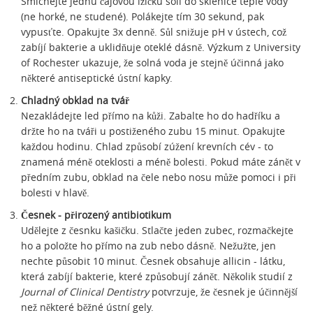
Smíchejte jednu čajovou lžičku soli do sklenice teplé vody
(ne horké, ne studené). Polákejte tím 30 sekund, pak
vypusťte. Opakujte 3x denně. Sůl snižuje pH v ústech, což
zabíjí bakterie a uklidňuje oteklé dásně. Výzkum z University
of Rochester ukazuje, že solná voda je stejně účinná jako
některé antiseptické ústní kapky.
Chladný obklad na tvář
Nezakládejte led přímo na kůži. Zabalte ho do hadříku a
držte ho na tváři u postiženého zubu 15 minut. Opakujte
každou hodinu. Chlad způsobí zúžení krevních cév - to
znamená méně oteklosti a méně bolesti. Pokud máte zánět v
předním zubu, obklad na čele nebo nosu může pomoci i při
bolesti v hlavě.
Česnek - přirozený antibiotikum
Udělejte z česnku kašičku. Stlačte jeden zubec, rozmačkejte
ho a položte ho přímo na zub nebo dásně. Nežužte, jen
nechte působit 10 minut. Česnek obsahuje allicin - látku,
která zabíjí bakterie, které způsobují zánět. Několik studií z
Journal of Clinical Dentistry
potvrzuje, že česnek je účinnější
než některé běžné ústní gely.