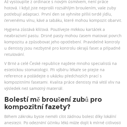
Až vystoupíte z ordinace s novým úsměvem, není práce
hotová. I když jste neprošli rozsáhlým broušením, vaše zuby
potřebují adaptaci. První den se vyhněte příliš tvrdé jídlu,
červenému vínu, kávě a tabáku, které mohou kompozit obarvit.
Hygiena zůstává klíčová. Používejte měkkou kartáček a
neabrazivní pastu. Drsné pasty mohou časem matovat povrch
kompozitu a způsobovat jeho opotřebení. Pravidelné kontroly
u dentisty jsou nezbytné pro kontrolu okrajů faset a případné
retušování.
V Brně a celé České republice najdete mnoho specialistů na
estetickou stomatologii. Při výběru lékaře se ptejte na
reference a požádejte o ukázku předchozích prací s
kompozitními fasetami. Kvalita práce dentisty má větší vliv na
výsledek než samotný materiál.
Bolestí mě broušení zubů pro
kompozitní fazety?
Během zákroku byste neměli cítit žádnou bolest díky lokální
anestezii. Po odeznění účinku léků může dojít k mírné citlivosti