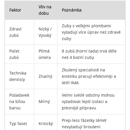
Vliv na
Faktor
Poznámka
dobu
Zuby s velkými plombami
Zdraví
Nízký /
vyžadují více úprav než zdravé
zubů
Vysoký
zuby.
Počet
Přímá
8 zubů (horní řada) trvá déle
zubů
úměra
než 4 boční zuby.
Zkušený specialisté na
Technika
Značný
estetiku pracují efektivněji a
dentisty
šetří tkáň.
Požadavek
Velmi světlé odstíny mohou
na bílou
Mírný
vyžadovat lepší izolaci a
barvu
přesnější přípravu.
Prep-less fázetky téměř
Typ faset
Kritický
nevyžadují broušení.