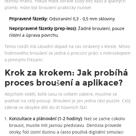
řeznou hranu. Pokud máte zdravé zuby bez kazů a špatných
plomb, může být broušení prakticky nulové.
Připravené fázetky:
Odstranění 0,3 - 0,5 mm skloviny.
Nepřipravené fázetky (prep-less):
Žádné broušení, pouze
čištění a úprava povrchu.
Tento rozdíl má zásadní dopad na čas strávený v křesle. Místo
hodinového broušení se jedná o precizní práci s mikroskopem
a jemnými frézami.
Krok za krokem: Jak probíhá
proces broušení a aplikace?
Abychom věděli, kolik času to celkem zabere, musíme se
podívat na celý postup. Broušení je jen jedna část puzzle. Celý
zákrok se obvykle dělí do tří hlavních fází.
Konzultace a plánování (1-2 hodiny):
Než se začne cokoliv
brousit, musíte mít jasnou představu. Dentista provede
otisky, fotí ústní dutinu a často používá digitální simulaci