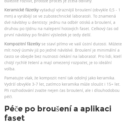
důležité rozlišit, protože proces je zcela odlišný.
Keramické fázetky
vyžadují výraznější broušení (obvykle 0,5 - 1
mm) a vyrábějí se ve zubotechnické laboratoři. To znamená
dvě návštěvy u dentisty: jednu na odběr otisků a broušení, a
druhou po týdnu na nalepení hotových faset. Celkový čas od
první návštěvy po finální výsledek je tedy delší.
Kompozitní fázetky
se staví přímo ve vaší ústní dutosti. Můžete
mít nový úsměv již po jedné návštěvě. Broušení je minimální a
často se obejde bez nutnosti čekání na laboratoř. Pro lidi, kteří
chtějí rychlé řešení a mají omezený rozpočet, je to ideální
volba.
Pamatujte však, že kompozit není tak odolný jako keramika.
Vydrží obvykle 3-7 let, zatímco keramika může sloužit i 15+ let.
Při rozhodování zvažte nejen čas broušení, ale i dlouhodobou
péči.
Péče po broušení a aplikaci
faset