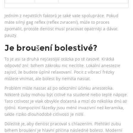
Jedním z největších faktorů je také vaše spolupráce. Pokud
máte silný gag reflex (reflex zvracení), může to proces
zpomalit, protože dentist musí pracovat opatrněji a dávat
pauzy.
Je broušení bolestivé?
To je asi ta druhá nejčastější otázka po té časové. Krátká
odpověď zní: během zákroku nic necítíte. Lokální anestezie
zajistí, že budete úplně relaxovaní. Pocit z vibrací frézky
můžete vnímat, ale bolest by neměla nastat.
Problém může nastat až po odeznění účinku anestetika.
Některé zuby mohou být citlivé na studené nebo teplé nápoje.
Tato citlivost je však obvykle dočasná a mizí do několika dnů až
týdnů. Kompozitní fázetky jsou méně invazivní než keramika,
takže riziko dlouhodobé citlivosti je nižší.
Důležité je, aby dentist pracoval s chlazením. Přehřátí zubu
během broušení je hlavní příčina následné bolesti. Moderní