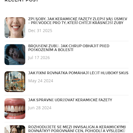
ZPŮSOBY, JAK KERAMICKÉ FAZETY ZLEPŠÍ VÁŠ ÚSMĚV
- PRŮVODCE PRO TY, KTEŘÍ CHTĚJÍ KRÁSNĚJŠÍ ZUBY
Dec 31 2025
BROUŠENÍ ZUBŮ: JAK CHRUP OBHÁJIT PŘED
POŠKOZENÍM A BOLESTÍ
Jul 17 2026
JAK FIXNÍ ROVNÁTKA POMÁHAJÍ LÉČIT HLUBOKÝ SKUS
May 24 2024
JAK SPRÁVNĚ UDRŽOVAT KERAMICKÉ FAZETY
Jun 28 2024
ROZHODUJETE SE MEZI INVISALIGN A KERAMICKÝMI
ROVNÁTKY? POROVNÁNÍ CEN, POHODLÍ A VÝSLEDKŮ