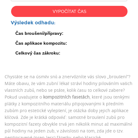
VYPOČÍTAT ČAS
Výsledek odhadu:
Čas broušení/přípravy:
Čas aplikace kompozitu:
Celkový čas zákroku:
Chystáte se na úsměv snů a znervózníte vás slovo „broušení“?
Máte obavu, že vám zubní lékař stráví hodiny pilováním vašich
vlastních zubů, nebo se ptáte, kolik času to celkově zabere?
Pokud uvažujete o
kompozitních fasetách
, které jsou
tenkými
plátky z kompozitního materiálu připojovanými k předním
zubům pro estetické vylepšení
, je otázka doby jejich aplikace
klíčová. Zde je krátká odpověď: samotné broušení zubů pro
kompozitní fazety obvykle trvá jen několik minut až maximálně
půl hodiny na jeden zub, v závislosti na tom, zda jde o tzv.
nepřipravené (prep-less) fázetky, nebo klasické.