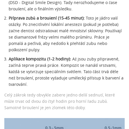
(DSD - Digital Smile Design). Tady nerozhodujeme o čase
broušení, ale o finálním výsledku.
Příprava zubů a broušení (15-45 minut):
Toto je jádro vaší
otázky. Po znecitlivění lokální anestezii (pokud je potřeba)
začne dentist odstraňovat malé množství skloviny. Používají
se diamantové frézy velmi malého průměru. Práce je
pomalá a pečlivá, aby nedošlo k přehřátí zubu nebo
poškození pulpy.
Aplikace kompozitu (1-2 hodiny):
Až jsou zuby připravené,
začíná teprve pravá práce. Kompozit se nanáší vrstvami,
každá se vytvrzuje speciálním světlem. Tato část trvá déle
než broušení, protože vyžaduje umělecký přístup k barvení a
tvarování.
Celý zákrok tedy obvykle zabere jedno delší sednutí, které
může trvat od dvou do čtyř hodin pro horní řadu zubů.
Samotné broušení je jen zlomek této doby.