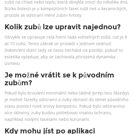
zubů na chlad nebo teplo, která obvykle zmizí do několika dnů.
Riziko bolesti je u kompozitních faset nižší než u keramických,
protože se odstraní méně zubní hmoty.
Kolik zubů lze upravit najednou?
Obvykle se upravuje celá horní řada viditelných zubů, což je 8
až 10 zubů. Tento zákrok se provádí v jednom sednutí.
Dokončení dolní řady se často nechává na později, pokud to
estetika vyžaduje, aby se zachovala přirozená dynamika
úsměvu.
Je možné vrátit se k původním
zubům?
Pokud bylo broušení minimální nebo žádné (prep-less fázetky),
je možné fázetky odstranit a zuby obnovit do téměř původního
stavu pomocí nové vrstvy kompozitu. Pokud bylo odstraněno
více skloviny, zuby budou potřebovat trvalou ochranu,
například novými fasetami nebo korunami.
Kdy mohu jíst po aplikaci