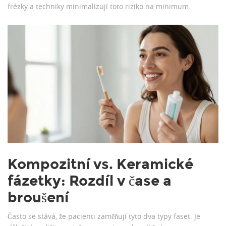
frézky a techniky minimalizují toto riziko na minimum.
Kompozitní vs. Keramické
fázetky: Rozdíl v čase a
broušení
Často se stává, že pacienti zaměňují tyto dva typy faset. Je