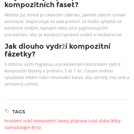
kompozitních faset?
Můžete jíst ihned po skončení zákroku, jakmile odezní účinek
anestezie. Doporučuje se však prvních 24 hodin vyhýbat se
extrémně tvrdým, lepivým nebo silně pigmentujícím
potravinám, aby se kompozit správně ustálil a neobarvil se.
Jak dlouho vydrží kompozitní
fázetky?
S dobrou ústní hygienou a pravidelnými kontrolami vydrží
kompozitní fázetky v průměru 3 až 7 let. Časem mohou
vyžadovat leštění nebo retušování barev, aby udržely svůj lesk a
přirozený vzhled.
TAGS
broušení zubů
kompozitní fazety
příprava zubů
doba léčby
stomatologie Brno