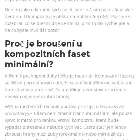
Není to jako u keramických faset, kde se často odstraňuje více
dentinu. U kompozitu je přístup mnohem šetrnější. Pojďme si
rozebrat, co se přesně děje ve stolici, proč to tak rychle jde a
na co byste měli dát pozor.
Proč je broušení u
kompozitních faset
minimální?
Klíčem k pochopení doby léčby je materiál. Kompozitní fázetky
se liší od porcelánových tím, že se aplikují přímo ve vaší ústní
dutosti vrstvu po vrstvě. To umožňuje dentistovi pracovat s
menším objemem zubní hmoty.
Většina moderních technik používá princip
mikroinvazivní
stomatologie
. Cílem není změnit tvar zubu násilím, ale pouze
vytvořit místo pro tenkou vrstvu kompozitu, která bude
vypadat přirozeně a nebude vyčnívat. Často stačí jen lehce
zbrousit hrany mezi zuby (proximálně) nebo mírně zkrátit