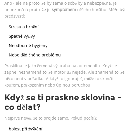
Ano - ale ne proto, že by sama o sobě byla nebezpečná. Je
nebezpečná proto, že je
symptómem
něčeho horšího. Může být
předzvěstí:
Stresu a brnění
Špatné výživy
Neodborné hygieny
Nebo dědičného problému
Prasklina je jako červená výstraha na automobilu. Když se
zapne, neznamená to, že motor už nejede. Ale znamená to, že
něco není v pořádku. A když to ignoruješ, může to skončit
kouřem, poškozením nebo úplnou poruchou.
Když se ti praskne sklovina -
co dělat?
Nejprve nevěř, že to projde samo. Pokud pocítíš:
bolest při žvýkání