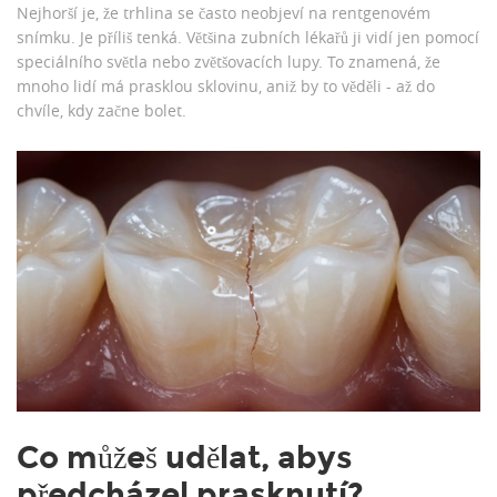
Nejhorší je, že trhlina se často neobjeví na rentgenovém
snímku. Je příliš tenká. Většina zubních lékařů ji vidí jen pomocí
speciálního světla nebo zvětšovacích lupy. To znamená, že
mnoho lidí má prasklou sklovinu, aniž by to věděli - až do
chvíle, kdy začne bolet.
Co můžeš udělat, abys
předcházel prasknutí?