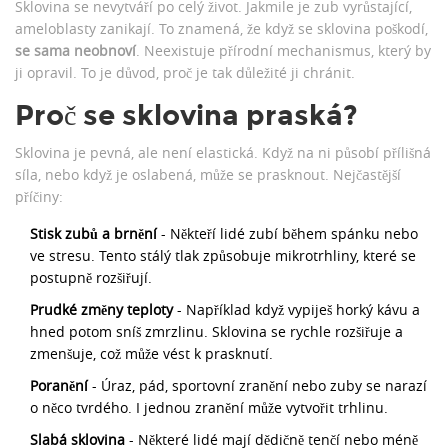
Sklovina se nevytváří po celý život. Jakmile je zub vyrůstající,
ameloblasty zanikají. To znamená, že když se sklovina poškodí,
se sama neobnoví
. Neexistuje přírodní mechanismus, který by
ji opravil. To je důvod, proč je tak důležité ji chránit.
Proč se sklovina praská?
Sklovina je pevná, ale není elastická. Když na ni působí přílišná
síla, nebo když je oslabená, může se prasknout. Nejčastější
příčiny:
Stisk zubů a brnění
- Někteří lidé zubí během spánku nebo
ve stresu. Tento stálý tlak způsobuje mikrotrhliny, které se
postupně rozšiřují.
Prudké změny teploty
- Například když vypiješ horký kávu a
hned potom sníš zmrzlinu. Sklovina se rychle rozšiřuje a
zmenšuje, což může vést k prasknutí.
Poranění
- Úraz, pád, sportovní zranění nebo zuby se narazí
o něco tvrdého. I jednou zranění může vytvořit trhlinu.
Slabá sklovina
- Některé lidé mají dědičně tenčí nebo méně