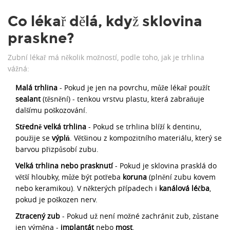
Co lékař dělá, když sklovina
praskne?
Zubní lékař má několik možností, podle toho, jak je trhlina
vážná:
Malá trhlina
- Pokud je jen na povrchu, může lékař použít
sealant
(těsnění) - tenkou vrstvu plastu, která zabraňuje
dalšímu poškozování.
Středně velká trhlina
- Pokud se trhlina blíží k dentinu,
použije se
výplň
. Většinou z kompozitního materiálu, který se
barvou přizpůsobí zubu.
Velká trhlina nebo prasknutí
- Pokud je sklovina prasklá do
větší hloubky, může být potřeba
koruna
(plnění zubu kovem
nebo keramikou). V některých případech i
kanálová léčba
,
pokud je poškozen nerv.
Ztracený zub
- Pokud už není možné zachránit zub, zůstane
jen výměna -
implantát
nebo
most
.