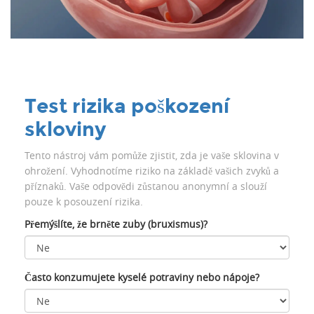
Test rizika poškození
skloviny
Tento nástroj vám pomůže zjistit, zda je vaše sklovina v
ohrožení. Vyhodnotíme riziko na základě vašich zvyků a
příznaků. Vaše odpovědi zůstanou anonymní a slouží
pouze k posouzení rizika.
Přemýšlíte, že brněte zuby (bruxismus)?
Často konzumujete kyselé potraviny nebo nápoje?