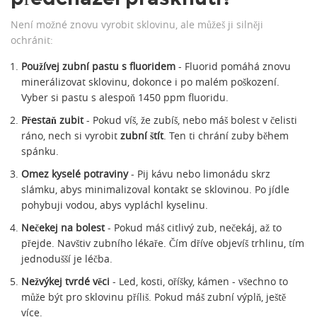
Není možné znovu vyrobit sklovinu, ale můžeš ji silněji
ochránit:
Používej zubní pastu s fluoridem
- Fluorid pomáhá znovu
minerálizovat sklovinu, dokonce i po malém poškození.
Vyber si pastu s alespoň 1450 ppm fluoridu.
Přestaň zubit
- Pokud víš, že zubíš, nebo máš bolest v čelisti
ráno, nech si vyrobit
zubní štít
. Ten ti chrání zuby během
spánku.
Omez kyselé potraviny
- Pij kávu nebo limonádu skrz
slámku, abys minimalizoval kontakt se sklovinou. Po jídle
pohybuji vodou, abys vypláchl kyselinu.
Nečekej na bolest
- Pokud máš citlivý zub, nečekáj, až to
přejde. Navštiv zubního lékaře. Čím dříve objevíš trhlinu, tím
jednodušší je léčba.
Nežvýkej tvrdé věci
- Led, kosti, oříšky, kámen - všechno to
může být pro sklovinu příliš. Pokud máš zubní výplň, ještě
více.