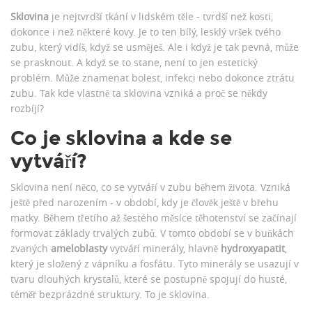
Sklovina
je nejtvrdší tkání v lidském těle - tvrdší než kosti,
dokonce i než některé kovy. Je to ten bílý, lesklý vršek tvého
zubu, který vidíš, když se usměješ. Ale i když je tak pevná, může
se prasknout. A když se to stane, není to jen estetický
problém. Může znamenat bolest, infekci nebo dokonce ztrátu
zubu. Tak kde vlastně ta sklovina vzniká a proč se někdy
rozbíjí?
Co je sklovina a kde se
vytváří?
Sklovina není něco, co se vytváří v zubu během života. Vzniká
ještě před narozením - v období, kdy je člověk ještě v břehu
matky. Během třetího až šestého měsíce těhotenství se začínají
formovat základy trvalých zubů. V tomto období se v buňkách
zvaných
ameloblasty
vytváří minerály, hlavně
hydroxyapatit
,
který je složený z vápníku a fosfátu. Tyto minerály se usazují v
tvaru dlouhých krystalů, které se postupně spojují do husté,
téměř bezprázdné struktury. To je sklovina.