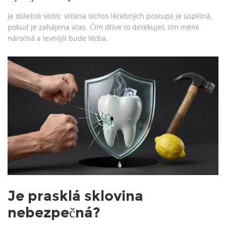
Je důležité vědět: většina těchto léčebných postupů je úspěšná,
pokud je zahájena včas. Čím dříve to detekuješ, tím méně
náročná a levnější bude léčba.
Je prasklá sklovina
nebezpečná?