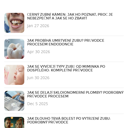
ČERNÝ ZUBNÍ KÁMEN: JAK HO POZNAT, PROČ JE
NEBEZPEČNÝ A JAK SE HO ZBAVIT
Jan 27 2026
JAK PROBÍHÁ UMRTVENÍ ZUBU? PRŮVODCE
PROCESEM ENDODONCIE
Apr 30 2026
JAK SE VYVÍJEJÍ TYPY ZUBŮ OD MIMINKA PO
DOSPĚLÉHO: KOMPLETNÍ PRŮVODCE
Jun 30 2026
JAK SE DĚLAJÍ SKLOIONOMERNÍ PLOMBY? PODROBNÝ
PRŮVODCE PROCESEM
Dec 5 2025
JAK DLOUHO TRVÁ BOLEST PO VYTRŽENÍ ZUBU:
PODROBNÝ PRŮVODCE