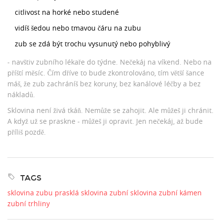
citlivost na horké nebo studené
vidíš šedou nebo tmavou čáru na zubu
zub se zdá být trochu vysunutý nebo pohyblivý
- navštiv zubního lékaře do týdne. Nečekáj na víkend. Nebo na
příští měsíc. Čím dříve to bude zkontrolováno, tím větší šance
máš, že zub zachráníš bez koruny, bez kanálové léčby a bez
nákladů.
Sklovina není živá tkáň. Nemůže se zahojit. Ale můžeš ji chránit.
A když už se praskne - můžeš ji opravit. Jen nečekáj, až bude
příliš pozdě.
TAGS
sklovina zubu
prasklá sklovina
zubní sklovina
zubní kámen
zubní trhliny