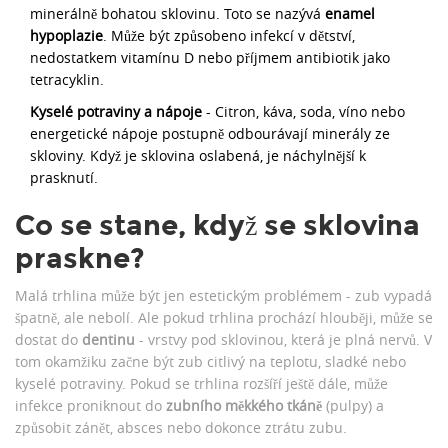
minerálně bohatou sklovinu. Toto se nazývá
enamel
hypoplazie
. Může být způsobeno infekcí v dětství,
nedostatkem vitamínu D nebo příjmem antibiotik jako
tetracyklin.
Kyselé potraviny a nápoje
- Citron, káva, soda, víno nebo
energetické nápoje postupně odbourávají minerály ze
skloviny. Když je sklovina oslabená, je náchylnější k
prasknutí.
Co se stane, když se sklovina
praskne?
Malá trhlina může být jen estetickým problémem - zub vypadá
špatně, ale nebolí. Ale pokud trhlina prochází hlouběji, může se
dostat do
dentinu
- vrstvy pod sklovinou, která je plná nervů. V
tom okamžiku začne být zub citlivý na teplotu, sladké nebo
kyselé potraviny. Pokud se trhlina rozšíří ještě dále, může
infekce proniknout do
zubního měkkého tkáně
(pulpy) a
způsobit zánět, absces nebo dokonce ztrátu zubu.