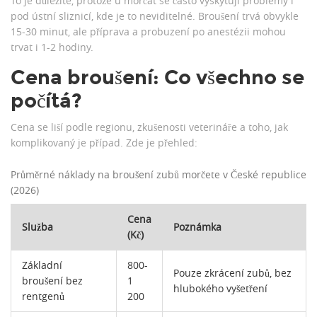
To je důležité, protože u morčat se často vyskytují problémy i
pod ústní sliznicí, kde je to neviditelné. Broušení trvá obvykle
15-30 minut, ale příprava a probuzení po anestézii mohou
trvat i 1-2 hodiny.
Cena broušení: Co všechno se
počítá?
Cena se liší podle regionu, zkušenosti veterináře a toho, jak
komplikovaný je případ. Zde je přehled:
Průměrné náklady na broušení zubů morčete v České republice
(2026)
Cena
Služba
Poznámka
(Kč)
Základní
800-
Pouze zkrácení zubů, bez
broušení bez
1
hlubokého vyšetření
rentgenů
200