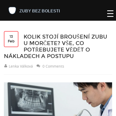
KOLIK STOJÍ BROUŠENÍ ZUBU
13
Feb
U MORČETE? VŠE, CO
POTŘEBUJETE VĚDĚT O
NÁKLADECH A POSTUPU
Lenka Válková
0 Comments