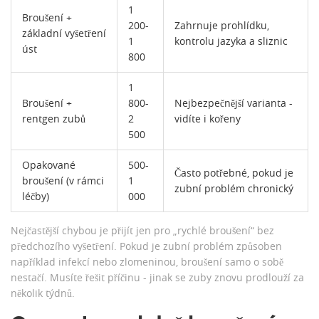
1
Broušení +
200-
Zahrnuje prohlídku,
základní vyšetření
1
kontrolu jazyka a sliznic
úst
800
1
Broušení +
800-
Nejbezpečnější varianta -
rentgen zubů
2
vidíte i kořeny
500
Opakované
500-
Často potřebné, pokud je
broušení (v rámci
1
zubní problém chronický
léčby)
000
Nejčastější chybou je přijít jen pro „rychlé broušení“ bez
předchozího vyšetření. Pokud je zubní problém způsoben
například infekcí nebo zlomeninou, broušení samo o sobě
nestačí. Musíte řešit příčinu - jinak se zuby znovu prodlouží za
několik týdnů.