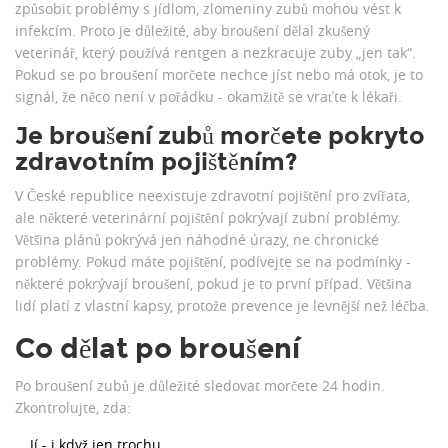
způsobit problémy s jídlom, zlomeniny zubů mohou vést k
infekcím. Proto je důležité, aby broušení dělal zkušený
veterinář, který používá rentgen a nezkracuje zuby „jen tak“.
Pokud se po broušení morčete nechce jíst nebo má otok, je to
signál, že něco není v pořádku - okamžitě se vraťte k lékaři.
Je broušení zubů morčete pokryto
zdravotním pojištěním?
V České republice neexistuje zdravotní pojištění pro zvířata,
ale některé veterinární pojištění pokrývají zubní problémy.
Většina plánů pokrývá jen náhodné úrazy, ne chronické
problémy. Pokud máte pojištění, podívejte se na podmínky -
některé pokrývají broušení, pokud je to první případ. Většina
lidí platí z vlastní kapsy, protože prevence je levnější než léčba.
Co dělat po broušení
Po broušení zubů je důležité sledovat morčete 24 hodin.
Zkontrolujte, zda:
Jí - i když jen trochu