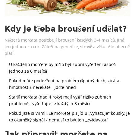
Kdy je třeba broušení udělat?
Některá morčata potřebují broušení každých 3-4 měsíců, jiná
jen jednou za rok. Záleží na genetice, stravě a věku. Ale obecně
platí:
U každého morčete by mělo být zubní vyšetření aspoň
jednou za 6 měsíců
Pokud máte podezření na problém (špatný dech, ztráta
hmotnosti), nečekáte - jděte hned
Starší morčata (nad 4 roky) mají vyšší riziko zubních
problémů - vyšetřujte je každých 3 měsíce
Pokud jste si všimli, že morčete při jídlu „vyhazuje“ kousky, je
to okamžitý signál - nemusí to být jen „zvědavost“
Jak připravit morčete na