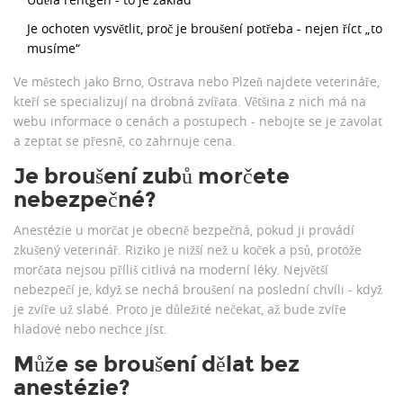
Je ochoten vysvětlit, proč je broušení potřeba - nejen říct „to
musíme“
Ve městech jako Brno, Ostrava nebo Plzeň najdete veterináře,
kteří se specializují na drobná zvířata. Většina z nich má na
webu informace o cenách a postupech - nebojte se je zavolat
a zeptat se přesně, co zahrnuje cena.
Je broušení zubů morčete
nebezpečné?
Anestézie u morčat je obecně bezpečná, pokud ji provádí
zkušený veterinář. Riziko je nižší než u koček a psů, protože
morčata nejsou příliš citlivá na moderní léky. Největší
nebezpečí je, když se nechá broušení na poslední chvíli - když
je zvíře už slabé. Proto je důležité nečekat, až bude zvíře
hladové nebo nechce jíst.
Může se broušení dělat bez
anestézie?