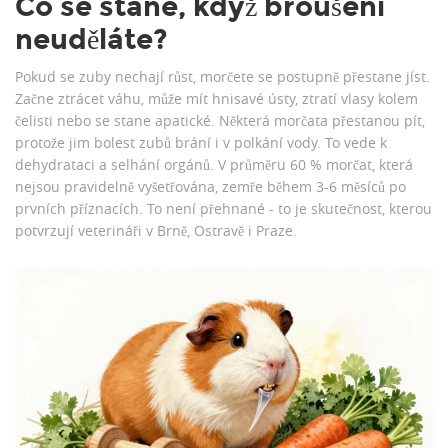
Co se stane, když broušení
neuděláte?
Pokud se zuby nechají růst, morčete se postupně přestane jíst.
Začne ztrácet váhu, může mít hnisavé ústy, ztratí vlasy kolem
čelisti nebo se stane apatické. Některá morčata přestanou pít,
protože jim bolest zubů brání i v polkání vody. To vede k
dehydrataci a selhání orgánů. V průměru 60 % morčat, která
nejsou pravidelně vyšetřována, zemře během 3-6 měsíců po
prvních příznacích. To není přehnané - to je skutečnost, kterou
potvrzují veterináři v Brně, Ostravě i Praze.