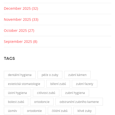
December 2025
(32)
November 2025
(33)
October 2025
(27)
September 2025
(8)
TAGS
dentální hygiena
péče o zuby
zubní kámen
estetická stomatologie
bělení zubů
zubní fazety
ústní hygiena
citlivost zubů
zubní hygiena
bolest zubů
ortodoncie
odstranění zubního kamene
úsměv
ortodontie
čištění zubů
křivé zuby