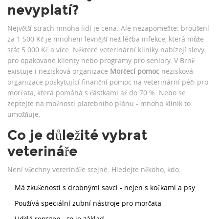
nevyplatí?
Největší strach mnoha lidí je cena. Ale nezapomeňte: broušení
za 1 500 Kč je mnohem levnější než léčba infekce, která může
stát 5 000 Kč a více. Některé veterinární kliniky nabízejí slevy
pro opakované klienty nebo programy pro seniory. V Brně
existuje i nezisková organizace
Morčecí pomoc
nezisková
organizace poskytující finanční pomoc na veterinární péči pro
morčata
, která pomáhá s částkami až do 70 %. Nebo se
zeptejte na možnosti platebního plánu - mnoho klinik to
umožňuje.
Co je důležité vybrat
veterináře
Není všechny veterináře stejné. Hledejte někoho, kdo:
Má zkušenosti s drobnými savci - nejen s kočkami a psy
Používá speciální zubní nástroje pro morčata
Udělá rentgen - to je základ