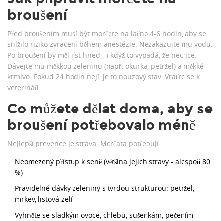
broušení
Před broušením musí být morčete na lačno 4-6 hodin, aby se
snížilo riziko zvracení během anestézie. Nezakazujte mu vodu.
Po broušení by měl jíst hned - i když to vypadá, že nechce.
Dávejte mu měkkou zeleninu (např. okurka, petržel) a měkké
krmivo. Pokud 24 hodin nejí, je to nouzový stav. Vraťte se k
veterináři.
Co můžete dělat doma, aby se
broušení potřebovalo méně
Nejlepší prevence je strava. Morčata potřebují:
Neomezený přístup k seně (většina jejich stravy - alespoň 80
%)
Pravidelné dávky zeleniny s tvrdou strukturou: petržel,
mrkev, listová zelí
Vyhněte se sladkým ovoce, chlebu, sušenkám, pečením