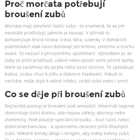
Proč morčata potřebují
broušení zubů
Morčata mají otevřeně růstící zuby - to znamená, že se jim
neustále prodlužují, jakmile je kousají. V přírodě to
kompenzuje drsná strava: tráva, kůra, sušenky. V domácích
podmínkách však často dostávají jen krmivo, zeleninu a trochu
ovoce. To nestačí k přirozenému opotřebení. Výsledkem je, že
zuby se příliš prodlouží, zakřiví nebo vytvoří ostře jehlité špičky,
které se zasáhnou do jazyka nebo ústní sliznice. To způsobuje
bolest, ztrátu chuti k jídlu a dokonce hladovění. Pokud to
necháte, může dojít k vážné infekci, ztrátě zubů nebo i smrti.
Co se děje při broušení zubů
Nejčastější postup je broušení pod anestézií. Veterinář nejprve
zkontroluje ústní dutinu, zda nejsou zářezy, abscesy nebo
zlomeniny. Poté použije speciální broušku - buď ruční, nebo
elektromechanickou - k opatrnému zkrácení příliš dlouhých
zubů. Některé kliniky dělají i rentgen, aby viděly kořeny zubů.