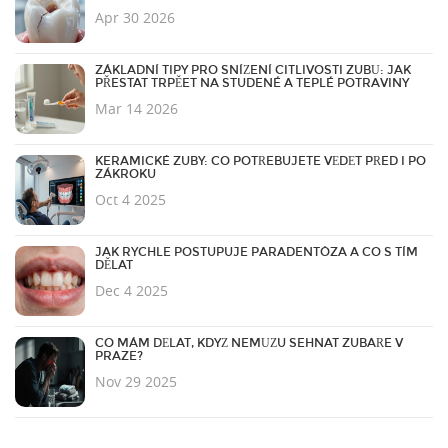
Apr 30 2026
ZÁKLADNÍ TIPY PRO SNÍŽENÍ CITLIVOSTI ZUBŮ: JAK
PŘESTAT TRPĚET NA STUDENÉ A TEPLÉ POTRAVINY
Mar 14 2026
KERAMICKÉ ZUBY: CO POTŘEBUJETE VĚDĚT PŘED I PO
ZÁKROKU
Oct 4 2025
JAK RYCHLE POSTUPUJE PARADENTÓZA A CO S TÍM
DĚLAT
Dec 4 2025
CO MÁM DĚLAT, KDYŽ NEMŮŽU SEHNAT ZUBAŘE V
PRAZE?
Nov 29 2025