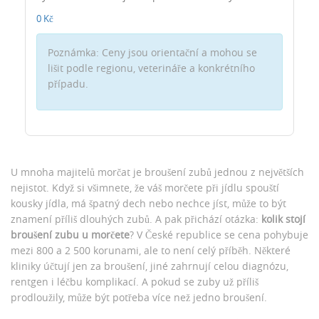
0 Kč
Poznámka: Ceny jsou orientační a mohou se
lišit podle regionu, veterináře a konkrétního
případu.
U mnoha majitelů morčat je broušení zubů jednou z největších
nejistot. Když si všimnete, že váš morčete při jídlu spouští
kousky jídla, má špatný dech nebo nechce jíst, může to být
znamení příliš dlouhých zubů. A pak přichází otázka:
kolik stojí
broušení zubu u morčete
? V České republice se cena pohybuje
mezi 800 a 2 500 korunami, ale to není celý příběh. Některé
kliniky účtují jen za broušení, jiné zahrnují celou diagnózu,
rentgen i léčbu komplikací. A pokud se zuby už příliš
prodloužily, může být potřeba více než jedno broušení.