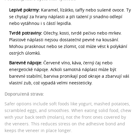
Lepivé pokrmy:
Karamel, lízátko, taffy nebo sušené ovoce. Ty
se chytají za hrany náplasti a při tažení ji snadno odlepí
nebo vytáhnou i s částí lepidla.
Tvrdé potraviny:
Ořechy, kosti, tvrdé pečivo nebo mrkev.
Plastové náplasti nejsou dostatečně pevné na kousání.
Mohou prasknout nebo se zlomit, což může vést k polykání
ostrých úlomků.
Barevné nápoje:
Červené víno, káva, černý čaj nebo
energetické nápoje. Ačkoli samotná náplast může být
barevně stabilní, barviva pronikají pod okraje a zbarvují váš
vlastní zub, což vypadá velmi neesteticky.
Doporučená strava:
Safer options include soft foods like yogurt, mashed potatoes,
scrambled eggs, and smoothies. When eating solid food, chew
with your back teeth (molars), not the front ones covered by
the veneers. This reduces stress on the adhesive bond and
keeps the veneer in place longer.