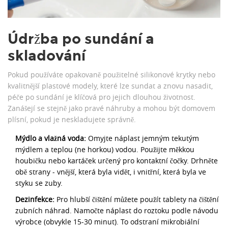
Údržba po sundání a
skladování
Pokud používáte opakovaně použitelné silikonové krytky nebo
kvalitnější plastové modely, které lze sundat a znovu nasadit,
péče po sundání je klíčová pro jejich dlouhou životnost.
Zanášejí se stejně jako pravé náhruby a mohou být domovem
plísní, pokud je neskladujete správně.
Mýdlo a vlažná voda:
Omyjte náplast jemným tekutým
mýdlem a teplou (ne horkou) vodou. Použijte měkkou
houbičku nebo kartáček určený pro kontaktní čočky. Drhněte
obě strany - vnější, která byla vidět, i vnitřní, která byla ve
styku se zuby.
Dezinfekce:
Pro hlubší čištění můžete použít tablety na čištění
zubních náhrad. Namočte náplast do roztoku podle návodu
výrobce (obvykle 15-30 minut). To odstraní mikrobiální