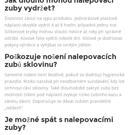
Jak dlouho mohou nalepovací
zuby vydržet?
Životnost závisí na typu produktu. Jednorázové plastové
náplasti obvykle vydrží 4 až 8 hodin, případně jednu noc.
Silikonové krytky mohou sloužit měsíce až roky při správné
údržbě. Kovové folie vydrží několik dní. Klíčové je dodržovat
pokyny výrobce a vyhýbat se tvrdým jídlům.
Poškozuje nošení nalepovacích
zubů sklovinu?
Samotné nošení není škodlivé, pokud se dodržují hygienická
pravidla. Riziko nastává při neodborném sundávání, kdy lze
strhnout část skloviny. Také dlouhodobé zakrytí zubů bez
možnosti čištění pod náplastí zvyšuje riziko zubního kazu a
zánětu dásní. Doporučuje se dávat zubům pravidelně
„oddech“.
Je možné spát s nalepovacími
zuby?