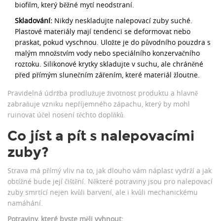
biofilm, který běžné mytí neodstraní.
Skladování:
Nikdy neskladujte nalepovací zuby suché.
Plastové materiály mají tendenci se deformovat nebo
praskat, pokud vyschnou. Uložte je do původního pouzdra s
malým množstvím vody nebo speciálního konzervačního
roztoku. Silikonové krytky skladujte v suchu, ale chráněné
před přímým slunečním zářením, které materiál žloutne.
Pravidelná údržba prodlužuje životnost produktu a hlavně
zabraňuje vzniku nepříjemného zápachu, který by mohl
ruinovat účel nosení těchto doplňků.
Co jíst a pít s nalepovacími
zuby?
Strava má přímý vliv na to, jak dlouho vám náplast vydrží a jak
obtížné bude její čištění. Některé potraviny jsou pro nalepovací
zuby smrtící nejen kvůli barvení, ale i kvůli mechanickému
namáhání.
Potraviny, které byste měli vyhnout: