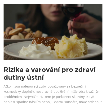
Rizika a varování pro zdraví
dutiny ústní
Ačkoli jsou nalepovací zuby považovány za bezpečný
kosmetický doplněk, nesprávné používání může vést k vážným
problémům. Největším rizikem je poškození skloviny. Když
náplast spadne násilím nebo ji špatně sundáte, může strhnout