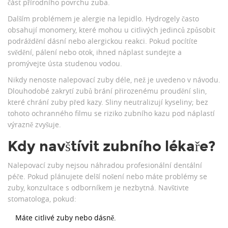
část přírodního povrchu zuba.
Dalším problémem je alergie na lepidlo. Hydrogely často
obsahují monomery, které mohou u citlivých jedinců způsobit
podráždění dásní nebo alergickou reakci. Pokud pocítíte
svědění, pálení nebo otok, ihned náplast sundejte a
promývejte ústa studenou vodou.
Nikdy nenoste nalepovací zuby déle, než je uvedeno v návodu.
Dlouhodobé zakrytí zubů brání přirozenému proudění slin,
které chrání zuby před kazy. Sliny neutralizují kyseliny; bez
tohoto ochranného filmu se riziko zubního kazu pod náplastí
výrazně zvyšuje.
Kdy navštívit zubního lékaře?
Nalepovací zuby nejsou náhradou profesionální dentální
péče. Pokud plánujete delší nošení nebo máte problémy se
zuby, konzultace s odborníkem je nezbytná. Navštivte
stomatologa, pokud:
Máte citlivé zuby nebo dásně.