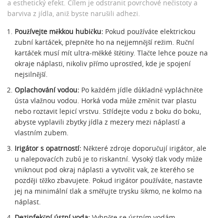
a esthetický efekt. Cílem je odstranit povrchové nečistoty a
barviva z jídla, aniž byste narušili adhezi.
Používejte měkkou hubičku:
Pokud používáte elektrickou
zubní kartáček, přepněte ho na nejjemnější režim. Ruční
kartáček musí mít ultra-měkké štětiny. Tlačte lehce pouze na
okraje náplasti, nikoliv přímo uprostřed, kde je spojení
nejsilnější.
Oplachování vodou:
Po každém jídle důkladně vypláchněte
ústa vlažnou vodou. Horká voda může změnit tvar plastu
nebo roztavit lepicí vrstvu. Střídejte vodu z boku do boku,
abyste vyplavili zbytky jídla z mezery mezi náplastí a
vlastním zubem.
Irigátor s opatrností:
Některé zdroje doporučují irigátor, ale
u nalepovacích zubů je to riskantní. Vysoký tlak vody může
vniknout pod okraj náplasti a vytvořit vak, ze kterého se
později těžko zbavujete. Pokud irigátor používáte, nastavte
jej na minimální tlak a směřujte trysku šikmo, ne kolmo na
náplast.
Dezinfekční ústní voda:
Vyhněte se ústním vodám