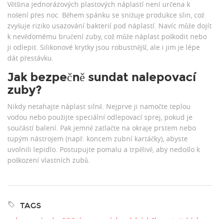
Většina jednorázových plastových náplastí není určena k
nošení přes noc. Během spánku se snižuje produkce slin, což
zvyšuje riziko usazování bakterií pod náplastí. Navíc může dojít
k nevědomému bručení zuby, což může náplast poškodit nebo
ji odlepit. Silikonové krytky jsou robustnější, ale i jim je lépe
dát přestávku.
Jak bezpečně sundat nalepovací
zuby?
Nikdy netahajte náplast silně. Nejprve ji namočte teplou
vodou nebo použijte speciální odlepovací sprej, pokud je
součástí balení. Pak jemně zatlačte na okraje prstem nebo
tupým nástrojem (např. koncem zubní kartáčky), abyste
uvolnili lepidlo. Postupujte pomalu a trpělivě, aby nedošlo k
poškození vlastních zubů.
TAGS