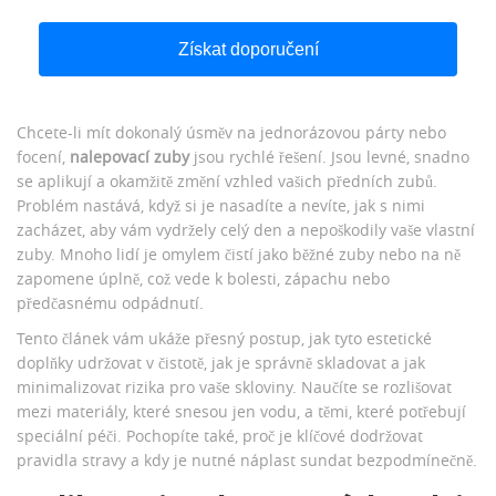
Získat doporučení
Chcete-li mít dokonalý úsměv na jednorázovou párty nebo
focení,
nalepovací zuby
jsou rychlé řešení. Jsou levné, snadno
se aplikují a okamžitě změní vzhled vašich předních zubů.
Problém nastává, když si je nasadíte a nevíte, jak s nimi
zacházet, aby vám vydržely celý den a nepoškodily vaše vlastní
zuby. Mnoho lidí je omylem čistí jako běžné zuby nebo na ně
zapomene úplně, což vede k bolesti, zápachu nebo
předčasnému odpádnutí.
Tento článek vám ukáže přesný postup, jak tyto estetické
doplňky udržovat v čistotě, jak je správně skladovat a jak
minimalizovat rizika pro vaše skloviny. Naučíte se rozlišovat
mezi materiály, které snesou jen vodu, a těmi, které potřebují
speciální péči. Pochopíte také, proč je klíčové dodržovat
pravidla stravy a kdy je nutné náplast sundat bezpodmínečně.