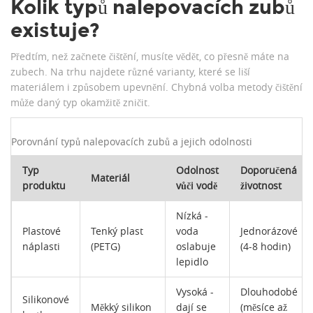
Kolik typů nalepovacích zubů
existuje?
Předtím, než začnete čištění, musíte vědět, co přesně máte na
zubech. Na trhu najdete různé varianty, které se liší
materiálem i způsobem upevnění. Chybná volba metody čištění
může daný typ okamžitě zničit.
Porovnání typů nalepovacích zubů a jejich odolnosti
Typ
Odolnost
Doporučená
Materiál
produktu
vůči vodě
životnost
Nízká -
Plastové
Tenký plast
voda
Jednorázové
náplasti
(PETG)
oslabuje
(4-8 hodin)
lepidlo
Vysoká -
Dlouhodobé
Silikonové
Měkký silikon
dají se
(měsíce až