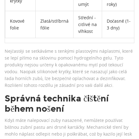
krytky
umýt
roky)
Střední -
Kovové
Zlatá/stříbrná
Dočasné (1-
citlivé na
folie
fólie
3 dny)
vlhkost
Nejčastěji se setkáváme s tenkými plastovými náplastmi, které
se lepí přímo na sklovinu pomocí hydrogelního gelu. Tyto
produkty nejsou určeny k opakovanému mytí pod tekoucí
vodou. Naopak silikonové krytky, které se nasazují jako celá
řada horních zubů, lze bezpečně oplachovat a dezinfikovat.
Rozlišení tohoto rozdílu je zásadní pro vaši další akci.
Správná technika čištění
během nošení
Když máte nalepovací zuby nasazené, nemůžete používat
běžnou zubní pastu ani drsné kartáčky. Mechanické tření by
mohlo náplast odlepit nebo ji poškrábat, což by kazilo její lesk