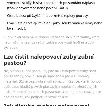
Všimnete si bílých skvrn na zubech po sundání náplasti
(znak dehydratace nebo počátku kazu).
Cítíte bolest při žvýkání nebo změně teploty potravy.
Uvažujete o trvalejším řešení, jako jsou keramické vinky nebo
bělení zubů.
Zubní lékař vám může doporučit bezpečnější alternativy, které
neohrožují integritu vašich zubů a poskytují lepší estetický
výsledek.
Lze čistit nalepovací zuby zubní
pastou?
Ne, běžnou zubní pastou by jste měli nalepovací zuby čistit
pouze tehdy, pokud jsou již sundané a jde o silikonový
materiál. Běžné pasty obsahují abrazivní částice, které mohou
poškrábat hladký povrch plastových náplastí a zhoršit jejich
lesk. Při nošení na zubech pasta narušuje lepidlo a usazuje se
pod náplastí, což podporuje vznik bakterií.