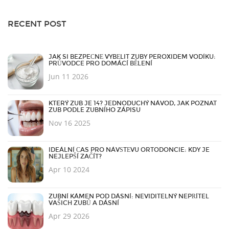
RECENT POST
JAK SI BEZPEČNĚ VYBĚLIT ZUBY PEROXIDEM VODÍKU:
PRŮVODCE PRO DOMÁCÍ BĚLENÍ
Jun 11 2026
KTERÝ ZUB JE 14? JEDNODUCHÝ NÁVOD, JAK POZNAT
ZUB PODLE ZUBNÍHO ZÁPISU
Nov 16 2025
IDEÁLNÍ ČAS PRO NÁVŠTĚVU ORTODONCIE: KDY JE
NEJLEPŠÍ ZAČÍT?
Apr 10 2024
ZUBNÍ KÁMEN POD DÁSNÍ: NEVIDITELNÝ NEPŘÍTEL
VAŠICH ZUBŮ A DÁSNÍ
Apr 29 2026