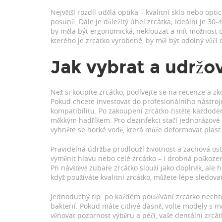
Největší rozdíl udělá optika – kvalitní sklo nebo opt
posunů. Dále je důležitý úhel zrcátka; ideální je 30‑
by měla být ergonomická, neklouzat a mít možnost o
kterého je zrcátko vyrobené, by měl být odolný vůči
Jak vybrat a udržo
Než si koupíte zrcátko, podívejte se na recenze a zk
Pokud chcete investovat do profesionálního nástroje,
kompatibilitu. Po zakoupení zrcátko čistěte každod
měkkým hadříkem. Pro dezinfekci stačí jednorázové
vyhněte se horké vodě, která může deformovat plast
Pravidelná údržba prodlouží životnost a zachová ost
vyměnit hlavu nebo celé zrcátko – i drobná poškození
Při návštěvě zubaře zrcátko slouží jako doplněk, ale 
když používáte kvalitní zrcátko, můžete lépe sledova
Jednoduchý tip: po každém používání zrcátko necht
bakterií. Pokud máte citlivé dásně, volte modely s 
věnovat pozornost výběru a péči, vaše dentální zrc