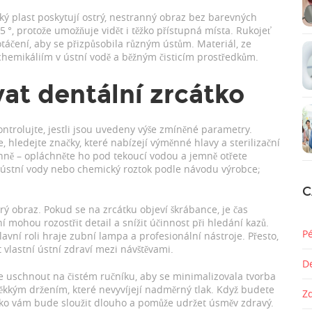
ický plast poskytují ostrý, nestranný obraz bez barevných
45 °, protože umožňuje vidět i těžko přístupná místa. Rukojeť
táčení, aby se přizpůsobila různým ústům. Materiál, ze
 chemikáliím v ústní vodě a běžným čisticím prostředkům.
vat dentální zrcátko
ontrolujte, jestli jsou uvedeny výše zmíněné parametry.
 hledejte značky, které nabízejí výměnné hlavy a sterilizační
enně – opláchněte ho pod tekoucí vodou a jemně otřete
 ústní vody nebo chemický roztok podle návodu výrobce;
.
C
rý obraz. Pokud se na zrcátku objeví škrábance, je čas
 mohou rozostřit detail a snížit účinnost při hledání kazů.
P
hlavní roli hraje zubní lampa a profesionální nástroje. Přesto,
t vlastní ústní zdraví mezi návštěvami.
D
e uschnout na čistém ručníku, aby se minimalizovala tvorba
měkkým držením, které nevyvíjejí nadměrný tlak. Když budete
Z
átko vám bude sloužit dlouho a pomůže udržet úsměv zdravý.