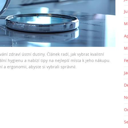
J
M
A
M
í zdraví ústní dutiny. Článek radí, jak vybrat kvalitní
ální hygienu a nabízí tipy na nejlepší místa k jeho nákupu.
F
ní a ergonomii, abyste si vybrali správně.
J
D
N
O
S