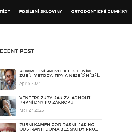
TÉZY
POSÍLENÍ SKLOVINY
ORTODONTICKÉ GUMIČKY
ECENT POST
KOMPLETNÍ PRŮVODCE BĚLENÍM
ZUBŮ: METODY, TIPY A NEJBĚŽNĚJŠÍ
OTÁZKY
Apr 5 2024
VENEERS ZUBY: JAK ZVLÁDNOUT
PRVNÍ DNY PO ZÁKROKU
Mar 27 2026
ZUBNÍ KÁMEN POD DÁSNÍ: JAK HO
ODSTRANIT DOMA BEZ ŠKODY PRO