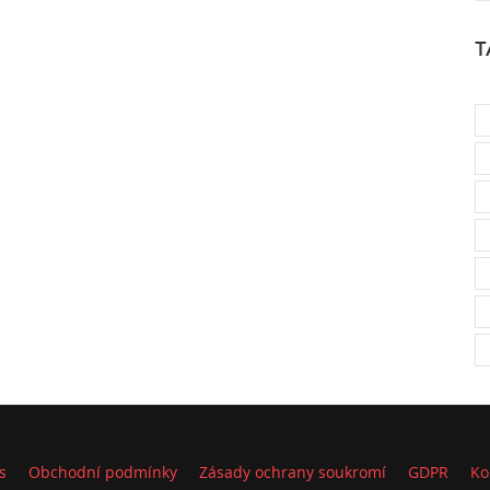
T
s
Obchodní podmínky
Zásady ochrany soukromí
GDPR
Ko