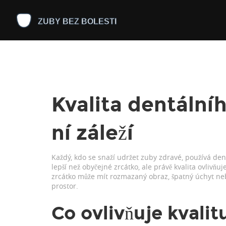
Kvalita dentálníh
ní záleží
Každý, kdo se snaží udržet zuby zdravé, používá den
lepší než obyčejné zrcátko, ale právě kvalita ovlivňu
zrcátko může mít rozmazaný obraz, špatný úchyt neb
prostor.
Co ovlivňuje kvalit