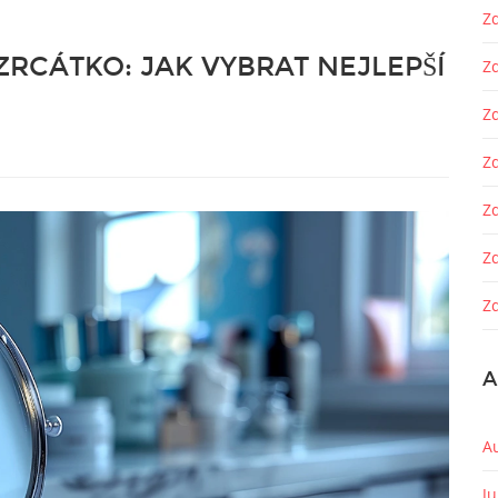
Zd
ZRCÁTKO: JAK VYBRAT NEJLEPŠÍ
Z
Z
Zd
Z
Z
Zd
A
A
J