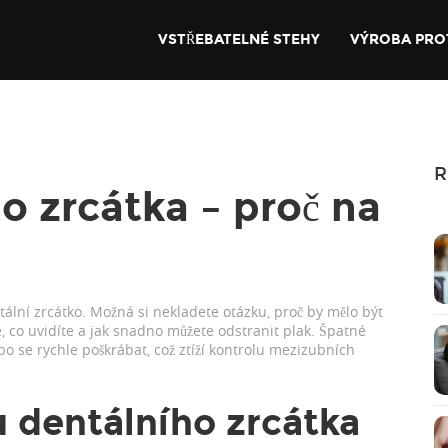
VSTŘEBATELNÉ STEHY
VÝROBA PRO
R
o zrcátka – proč na
tální zrcátko. Možná si nekladete otázku, proč by mělo být
je, co uvidíte a jak snadno můžete odstranit plak. Špatné
o se rychle poškrábat, což ztíží kontrolu mezizubních
u dentálního zrcátka