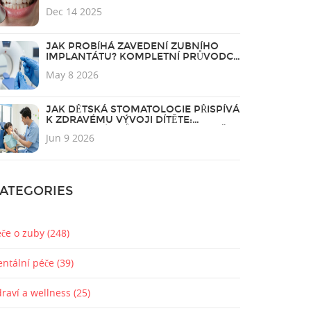
ZUBY
Dec 14 2025
JAK PROBÍHÁ ZAVEDENÍ ZUBNÍHO
IMPLANTÁTU? KOMPLETNÍ PRŮVODCE
KROK ZA KROKEM
May 8 2026
JAK DĚTSKÁ STOMATOLOGIE PŘISPÍVÁ
K ZDRAVÉMU VÝVOJI DÍTĚTE:
KOMPLEXNÍ PRŮVODCE PRO RODIČE
Jun 9 2026
ATEGORIES
éče o zuby
(248)
entální péče
(39)
draví a wellness
(25)