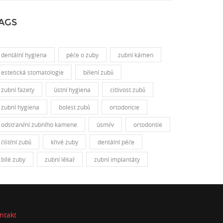
AGS
dentální hygiena
péče o zuby
zubní kámen
estetická stomatologie
bělení zubů
zubní fazety
ústní hygiena
citlivost zubů
zubní hygiena
bolest zubů
ortodoncie
odstranění zubního kamene
úsměv
ortodontie
čištění zubů
křivé zuby
dentální péče
bílé zuby
zubní lékař
zubní implantáty
ntakt