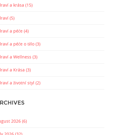
raví a krása
(15)
draví
(5)
draví a péče
(4)
raví a péče o tělo
(3)
draví a Wellness
(3)
draví a Krása
(3)
raví a životní styl
(2)
RCHIVES
ugust 2026
(6)
uly 2026
(32)