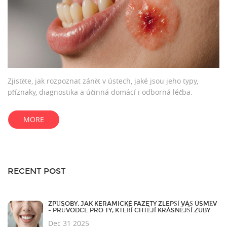
Zjistěte, jak rozpoznat zánět v ústech, jaké jsou jeho typy,
příznaky, diagnostika a účinná domácí i odborná léčba.
MORE
RECENT POST
ZPŮSOBY, JAK KERAMICKÉ FAZETY ZLEPŠÍ VÁŠ ÚSMĚV
- PRŮVODCE PRO TY, KTEŘÍ CHTĚJÍ KRÁSNĚJŠÍ ZUBY
Dec 31 2025