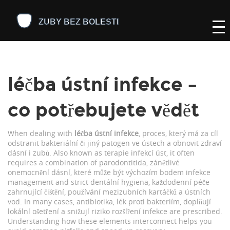
léčba ústní infekce –
co potřebujete vědět
When dealing with
léčba ústní infekce
,
proces, který má za cíl
odstranit bakteriální či jiný patogen ve ústech a obnovit zdraví
dásní i zubů
. Also known as
terapie infekcí úst
, it often
requires a combination of
parodontitida
,
zánětlivé
onemocnění dásní, které může být výchozím bodem infekce
management and strict
dentální hygiena
,
každodenní péče
zahrnující čištění, používání mezizubních kartáčků a ústních
vod
. In many cases,
antibiotika
,
lék proti bakteriím, doplňují
lokální ošetření a snižují riziko rozšíření infekce
are prescribed.
Understanding how these elements interconnect helps you