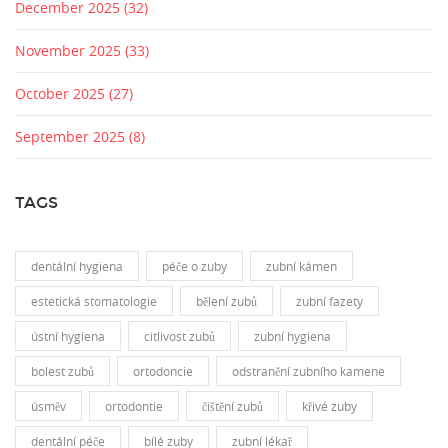
December 2025
(32)
November 2025
(33)
October 2025
(27)
September 2025
(8)
TAGS
dentální hygiena
péče o zuby
zubní kámen
estetická stomatologie
bělení zubů
zubní fazety
ústní hygiena
citlivost zubů
zubní hygiena
bolest zubů
ortodoncie
odstranění zubního kamene
úsměv
ortodontie
čištění zubů
křivé zuby
dentální péče
bílé zuby
zubní lékař