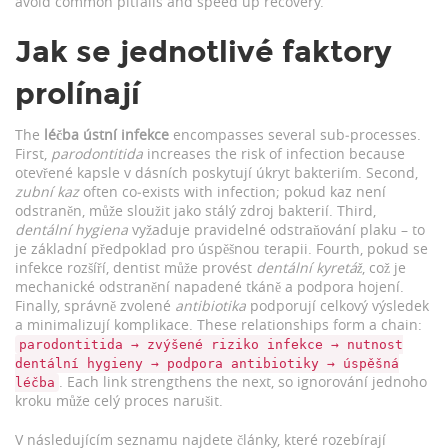
avoid common pitfalls and speed up recovery.
Jak se jednotlivé faktory
prolínají
The
léčba ústní infekce
encompasses several sub‑processes.
First,
parodontitida
increases the risk of infection because
otevřené kapsle v dásních poskytují úkryt bakteriím. Second,
zubní kaz
often co‑exists with infection; pokud kaz není
odstraněn, může sloužit jako stálý zdroj bakterií. Third,
dentální hygiena
vyžaduje pravidelné odstraňování plaku – to
je základní předpoklad pro úspěšnou terapii. Fourth, pokud se
infekce rozšíří, dentist může provést
dentální kyretáž
, což je
mechanické odstranění napadené tkáně a podpora hojení.
Finally, správně zvolené
antibiotika
podporují celkový výsledek
a minimalizují komplikace. These relationships form a chain:
parodontitida → zvýšené riziko infekce → nutnost
dentální hygieny → podpora antibiotiky → úspěšná
. Each link strengthens the next, so ignorování jednoho
léčba
kroku může celý proces narušit.
V následujícím seznamu najdete články, které rozebírají