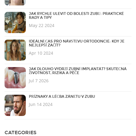
JAK RYCHLE ULEVIT OD BOLESTI ZUBŮ: PRAKTICKÉ
RADY A TIPY
May 22 2024
IDEÁLNÍ ČAS PRO NÁVŠTĚVU ORTODONCIE: KDY JE
NEJLEPŠÍ ZAČÍT?
Apr 10 2024
JAK DLOUHO VYDRŽÍ ZUBNÍ IMPLANTÁT? SKUTEČNÁ
ŽIVOTNOST, RIZIKA A PÉČE
Jul 7 2026
PŘÍZNAKY A LÉČBA ZÁNĚTU V ZUBU
Jun 14 2024
CATEGORIES