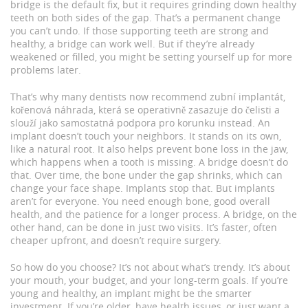
bridge is the default fix, but it requires grinding down healthy
teeth on both sides of the gap. That’s a permanent change
you can’t undo. If those supporting teeth are strong and
healthy, a bridge can work well. But if they’re already
weakened or filled, you might be setting yourself up for more
problems later.
That’s why many dentists now recommend
zubní implantát
,
kořenová náhrada, která se operativně zasazuje do čelisti a
slouží jako samostatná podpora pro korunku
instead. An
implant doesn’t touch your neighbors. It stands on its own,
like a natural root. It also helps prevent bone loss in the jaw,
which happens when a tooth is missing. A bridge doesn’t do
that. Over time, the bone under the gap shrinks, which can
change your face shape. Implants stop that. But implants
aren’t for everyone. You need enough bone, good overall
health, and the patience for a longer process. A bridge, on the
other hand, can be done in just two visits. It’s faster, often
cheaper upfront, and doesn’t require surgery.
So how do you choose? It’s not about what’s trendy. It’s about
your mouth, your budget, and your long-term goals. If you’re
young and healthy, an implant might be the smarter
investment. If you’re older, have health issues, or just want a