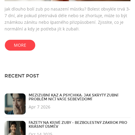
Jak dlouho bolí zub po nasazení můstku? Bolest obvykle trvá 3-
7 dní, ale pokud přetrvává déle nebo se zhoršuje, může to být
známkou zánětu nebo špatného přizpůsobení. Zjistěte, co je
normální a kdy je potřeba jít k zubaři.
MORE
RECENT POST
MEZIZUBNÍ KAZ A PSYCHIKA: JAK SKRYTÝ ZUBNÍ
PROBLÉM NIČÍ VAŠE SEBEVĚDOMÍ
Apr 7 2026
FAZETY NA KŘIVÉ ZUBY - BEZBOLESTNÝ ZÁKROK PRO
KRÁSNÝ ÚSMĚV
Oct 14 2025