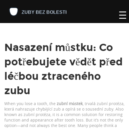
Nasazení můstku: Co
potřebujete vědět před
léčbou ztraceného
zubu
When you lose a tooth, the
zubní můstek
,
trvalá zubní protéza,
která nahrazuje chybějící zub a opírá se o sousední zuby
. Also
known as
zubní protéza
, it is a common solution for restoring
function and appearance after tooth loss.
But it’s not the only
option—and not always the best one. Many people think a