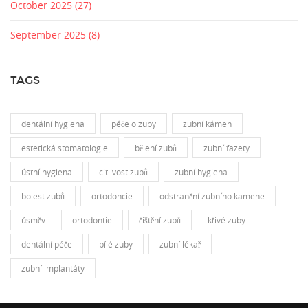
October 2025
(27)
September 2025
(8)
TAGS
dentální hygiena
péče o zuby
zubní kámen
estetická stomatologie
bělení zubů
zubní fazety
ústní hygiena
citlivost zubů
zubní hygiena
bolest zubů
ortodoncie
odstranění zubního kamene
úsměv
ortodontie
čištění zubů
křivé zuby
dentální péče
bílé zuby
zubní lékař
zubní implantáty