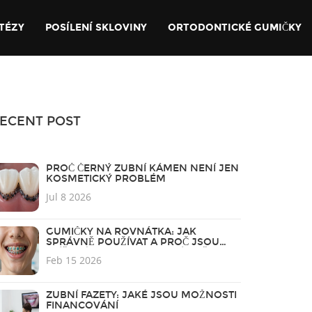
TÉZY
POSÍLENÍ SKLOVINY
ORTODONTICKÉ GUMIČKY
ECENT POST
PROČ ČERNÝ ZUBNÍ KÁMEN NENÍ JEN
KOSMETICKÝ PROBLÉM
Jul 8 2026
GUMIČKY NA ROVNÁTKA: JAK
SPRÁVNĚ POUŽÍVAT A PROČ JSOU
KLÍČOVÉ PRO DOKONALÝ ÚSMĚV
Feb 15 2026
ZUBNÍ FAZETY: JAKÉ JSOU MOŽNOSTI
FINANCOVÁNÍ