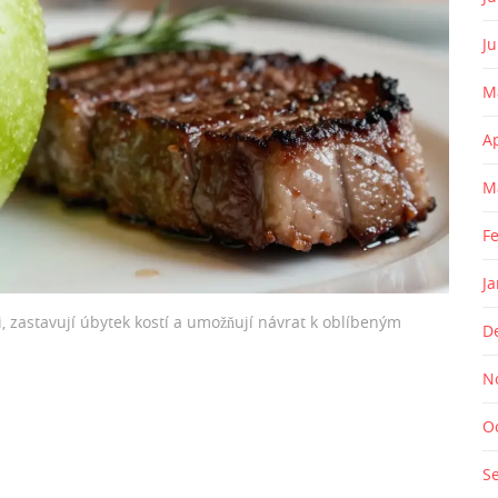
J
M
A
M
F
J
ci, zastavují úbytek kostí a umožňují návrat k oblíbeným
D
N
O
S