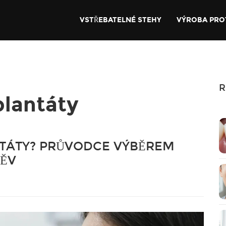
VSTŘEBATELNÉ STEHY
VÝROBA PRO
R
plantáty
NTÁTY? PRŮVODCE VÝBĚREM
MĚV