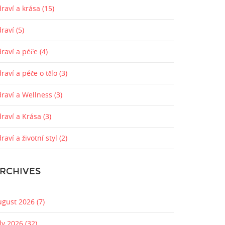
raví a krása
(15)
draví
(5)
draví a péče
(4)
raví a péče o tělo
(3)
draví a Wellness
(3)
draví a Krása
(3)
raví a životní styl
(2)
RCHIVES
ugust 2026
(7)
uly 2026
(32)