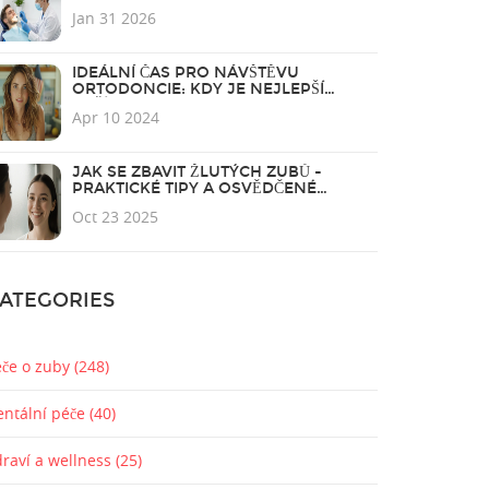
Jan 31 2026
IDEÁLNÍ ČAS PRO NÁVŠTĚVU
ORTODONCIE: KDY JE NEJLEPŠÍ
ZAČÍT?
Apr 10 2024
JAK SE ZBAVIT ŽLUTÝCH ZUBŮ -
PRAKTICKÉ TIPY A OSVĚDČENÉ
METODY
Oct 23 2025
ATEGORIES
éče o zuby
(248)
entální péče
(40)
draví a wellness
(25)