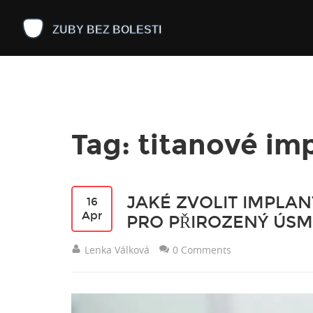
Tag: titanové im
JAKÉ ZVOLIT IMPLA
16
Apr
PRO PŘIROZENÝ ÚS
Lenka Válková
0 Comments