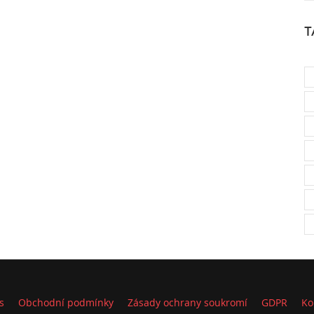
T
s
Obchodní podmínky
Zásady ochrany soukromí
GDPR
Ko