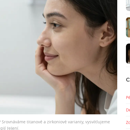
C
P
D
 Srovnáváme titanové a zirkoniové varianty, vysvětlujeme
Z
ší řešení.