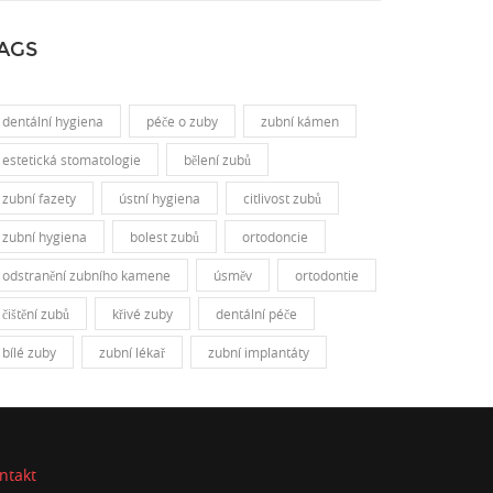
AGS
dentální hygiena
péče o zuby
zubní kámen
estetická stomatologie
bělení zubů
zubní fazety
ústní hygiena
citlivost zubů
zubní hygiena
bolest zubů
ortodoncie
odstranění zubního kamene
úsměv
ortodontie
čištění zubů
křivé zuby
dentální péče
bílé zuby
zubní lékař
zubní implantáty
ntakt