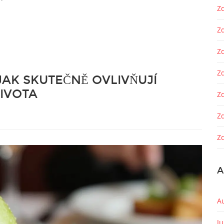
Zd
Z
Z
Zd
JAK SKUTEČNĚ OVLIVŇUJÍ
ŽIVOTA
Z
Z
Zd
A
A
J