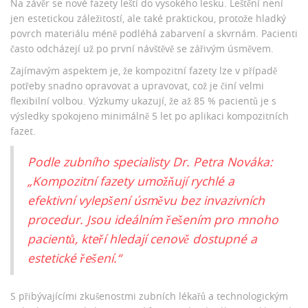
Na závěr se nové fazety leští do vysokého lesku. Leštění není
jen estetickou záležitostí, ale také praktickou, protože hladký
povrch materiálu méně podléhá zabarvení a skvrnám. Pacienti
často odcházejí už po první návštěvě se zářivým úsměvem.
Zajímavým aspektem je, že kompozitní fazety lze v případě
potřeby snadno opravovat a upravovat, což je činí velmi
flexibilní volbou. Výzkumy ukazují, že až 85 % pacientů je s
výsledky spokojeno minimálně 5 let po aplikaci kompozitních
fazet.
Podle zubního specialisty Dr. Petra Nováka:
„Kompozitní fazety umožňují rychlé a
efektivní vylepšení úsměvu bez invazivních
procedur. Jsou ideálním řešením pro mnoho
pacientů, kteří hledají cenově dostupné a
estetické řešení.“
S přibývajícími zkušenostmi zubních lékařů a technologickým