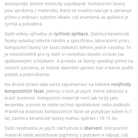
dostupnější, přitom esteticky uspokojivé. Kompozitní fazety
jsou vyrobeny z materiálu, který se snadno tvaruje a upravuje
přímo v ordinaci zubního lékaře, což znamená, že aplikace je
rychlá a pohodlná.
Další velkou výhodou je
rychlost aplikace
. Zatímco keramické
fazety vyžadují několik návštěv a specifickou laboratorní práci,
kompozitní fazety lze často dokončit během jedné návštěvy. To
je neocenitelné pro ty, kteří si nemohou dovolit ztrácet čas
opakovanými schůzkami. A protože se fazety vytvářejí přímo na
zubech pacienta, je možné okamžitě upravit tvar a barvu podle
potřeb a přání klienta.
Na druhé straně však nelze zapomenout na některé
nevýhody
kompozitních fazet
. Jednou z nich je jejich menší odolnost a
kratší životnost. Kompozitní materiál není tak tvrdý jako
keramika, a proto se může rychleji opotřebovat nebo poškodit.
Průměrná životnost kompozitních fazet se pohybuje kolem 5-7
let, zatímco keramické fazety mohou vydržet i 10-15 let.
Další nevýhodou je jejich náchylnost k
obarvení
. Kompozitní
materiál může absorbovat pigmenty z potravin a nápojů, což