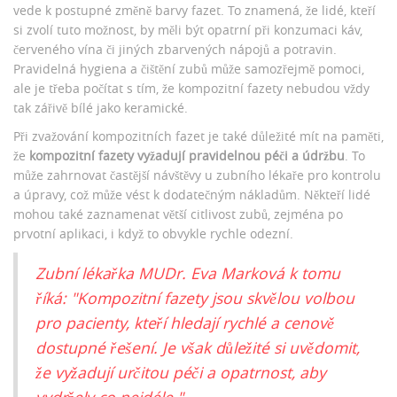
vede k postupné změně barvy fazet. To znamená, že lidé, kteří
si zvolí tuto možnost, by měli být opatrní při konzumaci káv,
červeného vína či jiných zbarvených nápojů a potravin.
Pravidelná hygiena a čištění zubů může samozřejmě pomoci,
ale je třeba počítat s tím, že kompozitní fazety nebudou vždy
tak zářivě bílé jako keramické.
Při zvažování kompozitních fazet je také důležité mít na paměti,
že
kompozitní fazety vyžadují pravidelnou péči a údržbu
. To
může zahrnovat častější návštěvy u zubního lékaře pro kontrolu
a úpravy, což může vést k dodatečným nákladům. Někteří lidé
mohou také zaznamenat větší citlivost zubů, zejména po
prvotní aplikaci, i když to obvykle rychle odezní.
Zubní lékařka MUDr. Eva Marková k tomu
říká: "Kompozitní fazety jsou skvělou volbou
pro pacienty, kteří hledají rychlé a cenově
dostupné řešení. Je však důležité si uvědomit,
že vyžadují určitou péči a opatrnost, aby