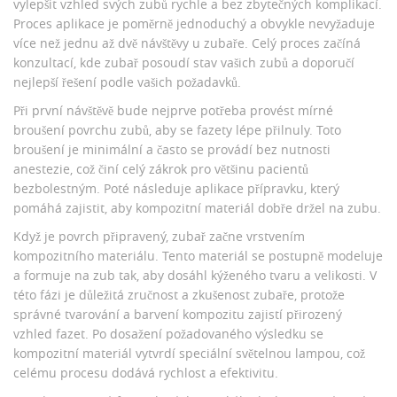
vylepšit vzhled svých zubů rychle a bez zbytečných komplikací.
Proces aplikace je poměrně jednoduchý a obvykle nevyžaduje
více než jednu až dvě návštěvy u zubaře. Celý proces začíná
konzultací, kde zubař posoudí stav vašich zubů a doporučí
nejlepší řešení podle vašich požadavků.
Při první návštěvě bude nejprve potřeba provést mírné
broušení povrchu zubů, aby se fazety lépe přilnuly. Toto
broušení je minimální a často se provádí bez nutnosti
anestezie, což činí celý zákrok pro většinu pacientů
bezbolestným. Poté následuje aplikace přípravku, který
pomáhá zajistit, aby kompozitní materiál dobře držel na zubu.
Když je povrch připravený, zubař začne vrstvením
kompozitního materiálu. Tento materiál se postupně modeluje
a formuje na zub tak, aby dosáhl kýženého tvaru a velikosti. V
této fázi je důležitá zručnost a zkušenost zubaře, protože
správné tvarování a barvení kompozitu zajistí přirozený
vzhled fazet. Po dosažení požadovaného výsledku se
kompozitní materiál vytvrdí speciální světelnou lampou, což
celému procesu dodává rychlost a efektivitu.