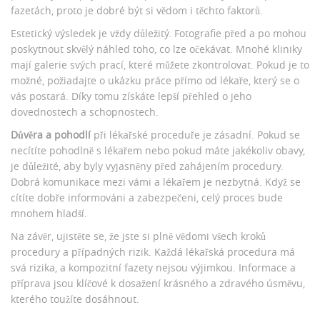
fazetách, proto je dobré být si vědom i těchto faktorů.
Estetický výsledek je vždy důležitý. Fotografie před a po mohou
poskytnout skvělý náhled toho, co lze očekávat. Mnohé kliniky
mají galerie svých prací, které můžete zkontrolovat. Pokud je to
možné, požiadajte o ukázku práce přímo od lékaře, který se o
vás postará. Díky tomu získáte lepší přehled o jeho
dovednostech a schopnostech.
Důvěra a pohodlí
při lékařské proceduře je zásadní. Pokud se
necítíte pohodlně s lékařem nebo pokud máte jakékoliv obavy,
je důležité, aby byly vyjasněny před zahájením procedury.
Dobrá komunikace mezi vámi a lékařem je nezbytná. Když se
cítíte dobře informováni a zabezpečeni, celý proces bude
mnohem hladší.
Na závěr, ujistěte se, že jste si plně vědomi všech kroků
procedury a případných rizik. Každá lékařská procedura má
svá rizika, a kompozitní fazety nejsou výjimkou. Informace a
příprava jsou klíčové k dosažení krásného a zdravého úsměvu,
kterého toužíte dosáhnout.