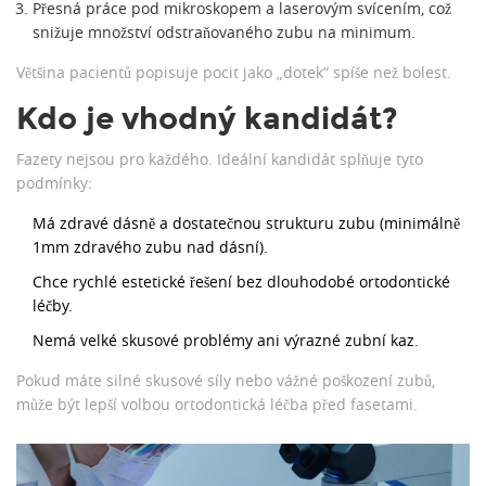
Přesná práce pod mikroskopem a laserovým svícením, což
snižuje množství odstraňovaného zubu na minimum.
Většina pacientů popisuje pocit jako „dotek“ spíše než bolest.
Kdo je vhodný kandidát?
Fazety nejsou pro každého. Ideální kandidát splňuje tyto
podmínky:
Má zdravé dásně a dostatečnou strukturu zubu (minimálně
1mm zdravého zubu nad dásní).
Chce rychlé estetické řešení bez dlouhodobé ortodontické
léčby.
Nemá velké skusové problémy ani výrazné zubní kaz.
Pokud máte silné skusové síly nebo vážné poškození zubů,
může být lepší volbou
ortodontická léčba
před fasetami.