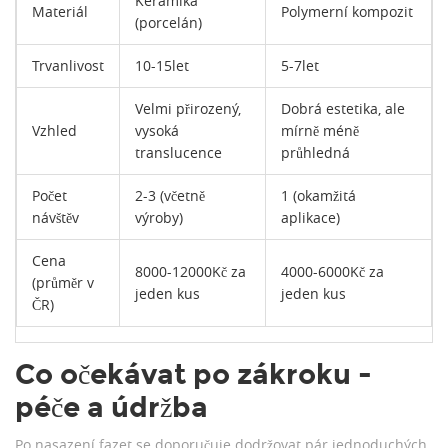
Keramika
Materiál
Polymerní kompozit
(porcelán)
Trvanlivost
10-15let
5-7let
Velmi přirozený,
Dobrá estetika, ale
Vzhled
vysoká
mírně méně
translucence
průhledná
Počet
2-3 (včetně
1 (okamžitá
návštěv
výroby)
aplikace)
Cena
8000-12000Kč za
4000-6000Kč za
(průměr v
jeden kus
jeden kus
ČR)
Co očekávat po zákroku -
péče a údržba
Po nasazení fazet se doporučuje dodržovat pár jednoduchých