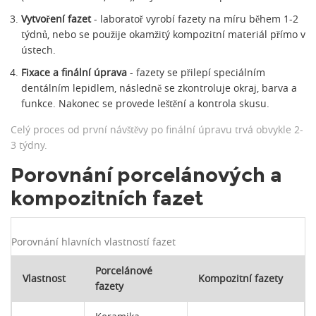
Vytvoření fazet
- laboratoř vyrobí fazety na míru během 1-2
týdnů, nebo se použije okamžitý
kompozitní materiál
přímo v
ústech.
Fixace a finální úprava
- fazety se přilepí speciálním
dentálním lepidlem, následně se zkontroluje okraj, barva a
funkce. Nakonec se provede leštění a kontrola skusu.
Celý proces od první návštěvy po finální úpravu trvá obvykle 2-
3 týdny.
Porovnání porcelánových a
kompozitních fazet
Porovnání hlavních vlastností fazet
Porcelánové
Vlastnost
Kompozitní fazety
fazety