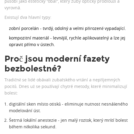
působí jako estetický “obal“, který zuby opticky prodlouží a
vyrovná.
Existují dva hlavní typy:
zobní porcelán
- tvrdý, odolný a velmi přirozeně vypadající.
kompozitní materiál
- levnější, rychle aplikovatelný a lze jej
opravit přímo v ústech.
Proč jsou moderní fazety
bezbolestné?
Tradičně se lidé obávali zubařského vrtání a nepříjemných
pocitů. Dnes už se používají chytré metody, které minimalizují
bolest:
digitální sken
místo otisků - eliminuje nutnost nesnášeného
modelování úst.
Šetrná
lokální anestezie
- jen malý roztok, který mrští bolest
během několika sekund.