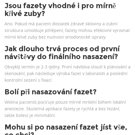
Jsou fazety vhodné i pro mírně
křivé zuby?
Ano. Pokud má pacient dostatek zdravé skloviny a zubní
struktura umožňuje přilépení, fazety mohou efektivně vyrovnat
mírně křivé zuby bez nutnosti ortodontické úpravy.
Jak dlouho trvá proces od první
návštěvy do finálního nasazení?
Obvyklý termín je 2-3 týdny. První návštěva slouží k plánování a
skenování, pak následuje výroba fazet v laboratoři a poslední
kontrolní sezení s fixací.
Bolí při nasazování fazet?
Většina pacientů pociťuje pouze mírné mrštění během lokální
anestezie. Skutečná aplikace fazety je rychlá a bez řezání,
takže bolest je minimální.
Mohu si po nasazení fazet jíst vše,
co chci?