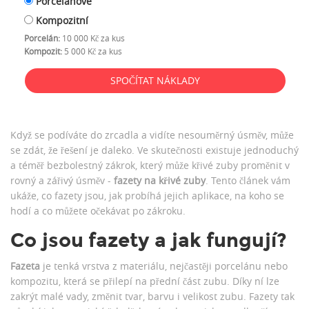
Porcelánové
Kompozitní
Porcelán:
10 000 Kč za kus
Kompozit:
5 000 Kč za kus
SPOČÍTAT NÁKLADY
Když se podíváte do zrcadla a vidíte nesouměrný úsměv, může
se zdát, že řešení je daleko. Ve skutečnosti existuje jednoduchý
a téměř bezbolestný zákrok, který může křivé zuby proměnit v
rovný a zářivý úsměv -
fazety na křivé zuby
. Tento článek vám
ukáže, co fazety jsou, jak probíhá jejich aplikace, na koho se
hodí a co můžete očekávat po zákroku.
Co jsou fazety a jak fungují?
Fazeta
je tenká vrstva z materiálu, nejčastěji porcelánu nebo
kompozitu, která se přilepí na přední část zubu
. Díky ní lze
zakrýt malé vady, změnit tvar, barvu i velikost zubu. Fazety tak