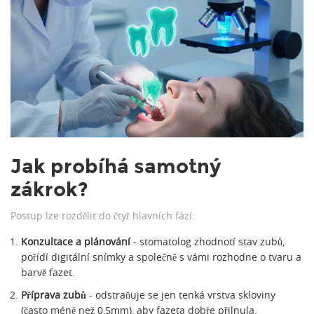
Jak probíhá samotný
zákrok?
Postup lze rozdělit do čtyř hlavních fází:
Konzultace a plánování
-
stomatolog
zhodnotí stav zubů,
pořídí digitální snímky a společně s vámi rozhodne o tvaru a
barvě fazet.
Příprava zubů
- odstraňuje se jen tenká vrstva skloviny
(často méně než 0,5mm), aby fazeta dobře přilnula.