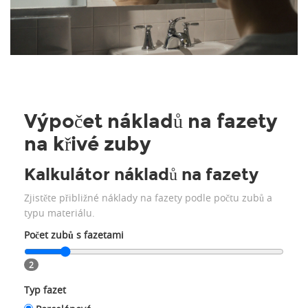
Výpočet nákladů na fazety
na křivé zuby
Kalkulátor nákladů na fazety
Zjistěte přibližné náklady na fazety podle počtu zubů a
typu materiálu.
Počet zubů s fazetami
2
Typ fazet