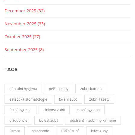
December 2025
(32)
November 2025
(33)
October 2025
(27)
September 2025
(8)
TAGS
dentální hygiena
péče o zuby
zubní kámen
estetická stomatologie
bělení zubů
zubní fazety
ústní hygiena
citlivost zubů
zubní hygiena
ortodoncie
bolest zubů
odstranění zubního kamene
úsměv
ortodontie
čištění zubů
křivé zuby