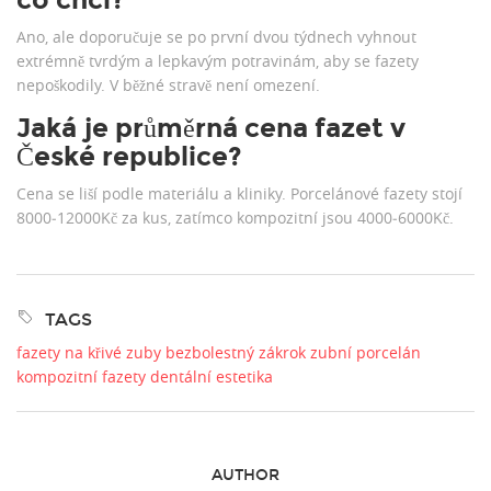
Ano, ale doporučuje se po první dvou týdnech vyhnout
extrémně tvrdým a lepkavým potravinám, aby se fazety
nepoškodily. V běžné stravě není omezení.
Jaká je průměrná cena fazet v
České republice?
Cena se liší podle materiálu a kliniky. Porcelánové fazety stojí
8000‑12000Kč za kus, zatímco kompozitní jsou 4000‑6000Kč.
TAGS
fazety na křivé zuby
bezbolestný zákrok
zubní porcelán
kompozitní fazety
dentální estetika
AUTHOR