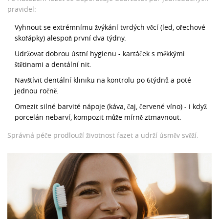
pravidel:
Vyhnout se extrémnímu žvýkání tvrdých věcí (led, ořechové
skořápky) alespoň první dva týdny.
Udržovat dobrou ústní hygienu - kartáček s měkkými
štětinami a dentální nit.
Navštívit
dentální kliniku
na kontrolu po 6týdnů a poté
jednou ročně.
Omezit silné barvité nápoje (káva, čaj, červené víno) - i když
porcelán nebarví, kompozit může mírně ztmavnout.
Správná péče prodlouží životnost fazet a udrží úsměv svěží.