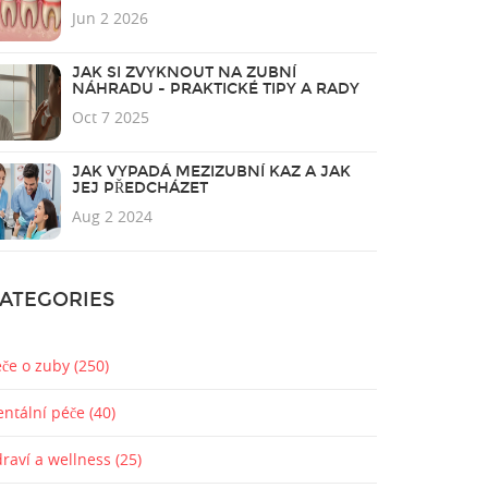
ZUBNÍM KAMENEM U DĚTÍ
Jun 2 2026
JAK SI ZVYKNOUT NA ZUBNÍ
NÁHRADU - PRAKTICKÉ TIPY A RADY
Oct 7 2025
JAK VYPADÁ MEZIZUBNÍ KAZ A JAK
JEJ PŘEDCHÁZET
Aug 2 2024
ATEGORIES
éče o zuby
(250)
entální péče
(40)
draví a wellness
(25)