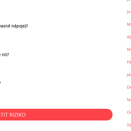
J
M
kvasné nápoje)?
A
M
 nit?
F
J
?
D
N
O
STIT RIZIKO
S