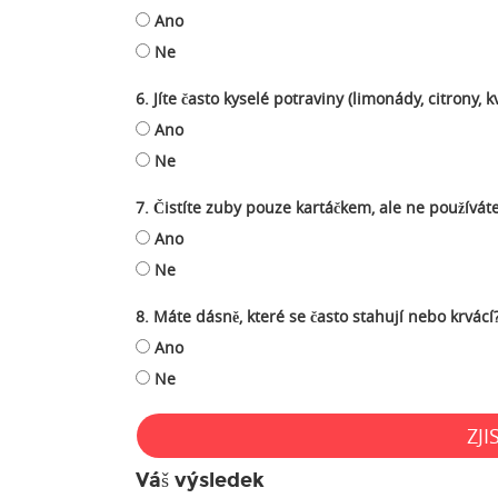
Ano
Ne
6. Jíte často kyselé potraviny (limonády, citrony, 
Ano
Ne
7. Čistíte zuby pouze kartáčkem, ale ne používáte
Ano
Ne
8. Máte dásně, které se často stahují nebo krvácí
Ano
Ne
ZJI
Váš výsledek