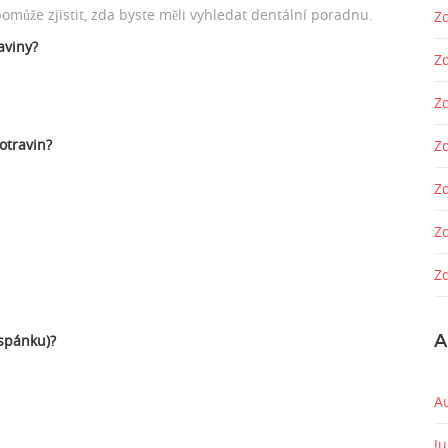
může zjistit, zda byste měli vyhledat dentální poradnu.
Zd
aviny?
Z
Z
potravin?
Zd
Z
Z
Zd
A
spánku)?
A
J