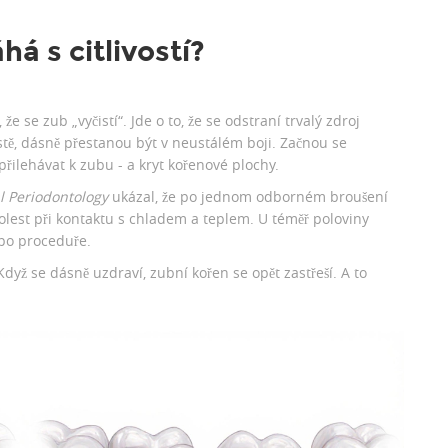
á s citlivostí?
že se zub „vyčistí“. Jde o to, že se odstraní trvalý zdroj
stě, dásně přestanou být v neustálém boji. Začnou se
řilehávat k zubu - a kryt kořenové plochy.
al Periodontology
ukázal, že po jednom odborném broušení
 bolest při kontaktu s chladem a teplem. U téměř poloviny
 po proceduře.
yž se dásně uzdraví, zubní kořen se opět zastřeší. A to