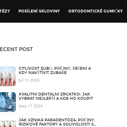
TÉZY
POSÍLENÍ SKLOVINY
ORTODONTICKÉ GUMIČKY
ECENT POST
CITLIVOST ZUBŮ: PŘÍČINY, ŘEŠENÍ A
KDY NAVŠTÍVIT ZUBAŘE
Jul 11 2026
KVALITNÍ DENTÁLNÍ ZRCÁTKO: JAK
VYBRAT NEJLEPŠÍ A KDE HO KOUPIT
May 17 2024
JAK VZNIKÁ PARADENTÓZA: PŘÍČINY,
RIZIKOVÉ FAKTORY A SOUVISLOSTI SE