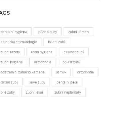
AGS
dentální hygiena
péče o zuby
zubní kámen
estetická stomatologie
bělení zubů
zubní fazety
ústní hygiena
citlivost zubů
zubní hygiena
ortodoncie
bolest zubů
odstranění zubního kamene
úsměv
ortodontie
čištění zubů
křivé zuby
dentální péče
bílé zuby
zubní lékař
zubní implantáty