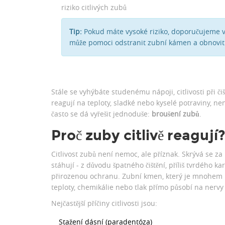
riziko citlivých zubů
Tip:
Pokud máte vysoké riziko, doporučujeme v
může pomoci odstranit zubní kámen a obnovit 
Stále se vyhýbáte studenému nápoji, citlivosti při č
reagují na teploty, sladké nebo kyselé potraviny, nen
často se dá vyřešit jednoduše:
broušení zubů
.
Proč zuby citlivě reagují
Citlivost zubů není nemoc, ale příznak. Skrývá se z
stáhují - z důvodu špatného čištění, příliš tvrdého 
přirozenou ochranu. Zubní kmen, který je mnohem mě
teploty, chemikálie nebo tlak přímo působí na nervy
Nejčastější příčiny citlivosti jsou:
Stažení dásní (paradentóza)