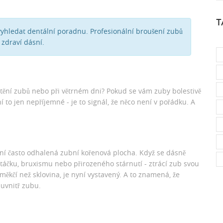
T
yhledat dentální poradnu. Profesionální broušení zubů
zdraví dásní.
ištění zubů nebo při větrném dni? Pokud se vám zuby bolestivě
í to jen nepříjemné - je to signál, že něco není v pořádku. A
?
a ní často odhalená zubní kořenová plocha. Když se dásně
kartáčku, bruxismu nebo přirozeného stárnutí - ztrácí zub svou
kčí než sklovina, je nyní vystavený. A to znamená, že
 uvnitř zubu.