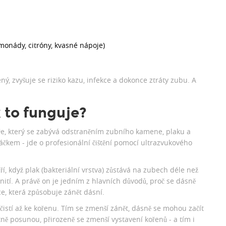
monády, citróny, kvasné nápoje)
ený, zvyšuje se riziko kazu, infekce a dokonce ztráty zubu. A
k to funguje?
ře, který se zabývá odstraněním zubního kamene, plaku a
áčkem - jde o profesionální čištění pomocí ultrazvukového
í, když plak (bakteriální vrstva) zůstává na zubech déle než
ití. A právě on je jedním z hlavních důvodů, proč se dásně
ce, která způsobuje zánět dásní.
čistí až ke kořenu. Tím se zmenší zánět, dásně se mohou začít
tně posunou, přirozeně se zmenší vystavení kořenů - a tím i