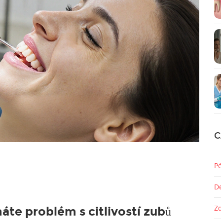
C
P
D
Z
áte problém s citlivostí zubů