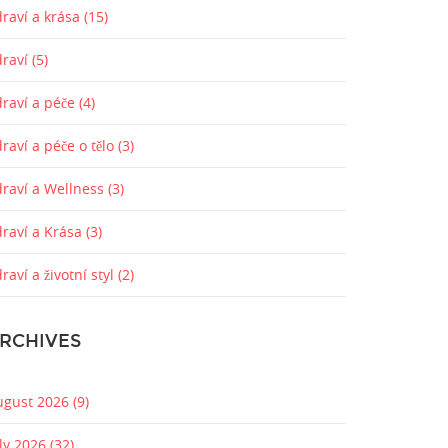
raví a krása
(15)
draví
(5)
draví a péče
(4)
raví a péče o tělo
(3)
draví a Wellness
(3)
draví a Krása
(3)
raví a životní styl
(2)
RCHIVES
ugust 2026
(9)
uly 2026
(32)