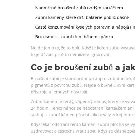
Nadměrné broušení zubů tvrdým kartáčkem
Zubní kameny, které drží bakterie poblíž dásně
Časté konzumování kyselých potravin a nápojů (li
Bruxismus - zubní tření během spánku
Nejde jen o to, že to bolí. Když je kořen zubu vystav
to je důvod, proč to nemůžete ignorovat.
Co je broušení zubů a ja
Broušení zubů je standardní postup u zubního léka
pigmentů z povrchu zubů. Nejde o běžné čištění kart
přístroje a jemných nástrojů.
Zubní kámen je tvrdý, vápenný nános, který se vytvář
24 hodin. Tento nános se neodstraní kartáčkem ani n
stahují - zubní kámen působí jako trvalý zdroj infek
Když lékař odstraní tento kámen, zubní plocha se vy
uzdravovat a částečně vrátit zpět. Když se dásně zpě