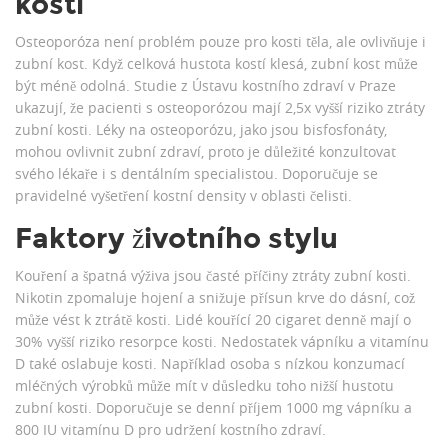
kostí
Osteoporóza není problém pouze pro kosti těla, ale ovlivňuje i
zubní kost. Když celková hustota kostí klesá, zubní kost může
být méně odolná. Studie z Ústavu kostního zdraví v Praze
ukazují, že pacienti s osteoporózou mají 2,5x vyšší riziko ztráty
zubní kosti. Léky na osteoporózu, jako jsou bisfosfonáty,
mohou ovlivnit zubní zdraví, proto je důležité konzultovat
svého lékaře i s dentálním specialistou. Doporučuje se
pravidelné vyšetření kostní density v oblasti čelisti.
Faktory životního stylu
Kouření a špatná výživa jsou časté příčiny ztráty zubní kosti.
Nikotin zpomaluje hojení a snižuje přísun krve do dásní, což
může vést k ztrátě kosti. Lidé kouřící 20 cigaret denně mají o
30% vyšší riziko resorpce kosti. Nedostatek vápníku a vitamínu
D také oslabuje kosti. Například osoba s nízkou konzumací
mléčných výrobků může mít v důsledku toho nižší hustotu
zubní kosti. Doporučuje se denní příjem 1000 mg vápníku a
800 IU vitamínu D pro udržení kostního zdraví.