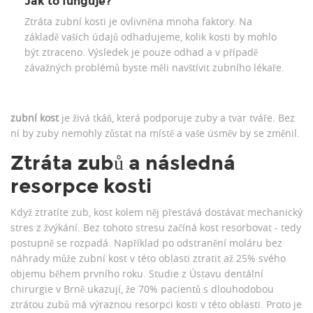
Jak to funguje?
Ztráta zubní kosti je ovlivněna mnoha faktory. Na
základě vašich údajů odhadujeme, kolik kosti by mohlo
být ztraceno. Výsledek je pouze odhad a v případě
závažných problémů byste měli navštívit zubního lékaře.
zubní kost
je živá tkáň, která podporuje zuby a tvar tváře. Bez
ní by zuby nemohly zůstat na místě a vaše úsměv by se změnil.
Ztráta zubů a následná
resorpce kosti
Když ztratíte zub, kost kolem něj přestává dostávat mechanický
stres z žvýkání. Bez tohoto stresu začíná kost resorbovat - tedy
postupně se rozpadá. Například po odstranění moláru bez
náhrady může zubní kost v této oblasti ztratit až 25% svého
objemu během prvního roku. Studie z Ústavu dentální
chirurgie v Brně ukazují, že 70% pacientů s dlouhodobou
ztrátou zubů má výraznou resorpci kosti v této oblasti. Proto je