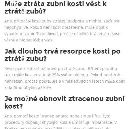
Může ztráta zubní kosti vést k
ztrátě zubů?
Ano, při ztrátě kosti zuby ztrácejí podporu a mohou začít být
nepohyblivé. Pokud není kost dostatečná, může dojít k
vypadnutí zubů. To je důvod, proč je důležité brát ztrátu kosti
vážně a hledat léčbu včas.
Jak dlouho trvá resorpce kosti po
ztrátě zubu?
Resorpce kosti začíná hned po ztrátě zubu. Během prvního
roku může kost ztratit až 25% svého objemu. Pokud není zub
nahrazen, proces pokračuje a v následujících letech může dojít
k dalšímu úbytku až 50%.
Je možné obnovit ztracenou zubní
kost?
Ano, pomocí kostní transplantace nebo sinus liftu. Tyto
procedury doplňují chybějící kost a umožňují implantace. V
Brně se tyto operace provádějí s vysokou úspěšností, ale