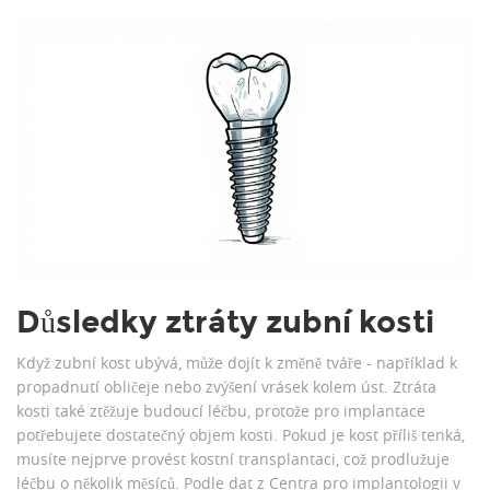
Důsledky ztráty zubní kosti
Když zubní kost ubývá, může dojít k změně tváře - například k
propadnutí obličeje nebo zvýšení vrásek kolem úst. Ztráta
kosti také ztěžuje budoucí léčbu, protože pro implantace
potřebujete dostatečný objem kosti. Pokud je kost příliš tenká,
musíte nejprve provést kostní transplantaci, což prodlužuje
léčbu o několik měsíců. Podle dat z Centra pro implantologii v