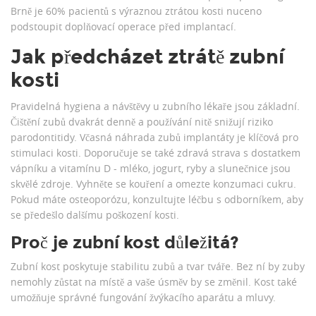
Brně je 60% pacientů s výraznou ztrátou kosti nuceno
podstoupit doplňovací operace před implantací.
Jak předcházet ztrátě zubní
kosti
Pravidelná hygiena a návštěvy u zubního lékaře jsou základní.
Čištění zubů dvakrát denně a používání nitě snižují riziko
parodontitidy. Včasná náhrada zubů implantáty je klíčová pro
stimulaci kosti. Doporučuje se také zdravá strava s dostatkem
vápníku a vitamínu D - mléko, jogurt, ryby a slunečnice jsou
skvělé zdroje. Vyhněte se kouření a omezte konzumaci cukru.
Pokud máte osteoporózu, konzultujte léčbu s odborníkem, aby
se předešlo dalšímu poškození kosti.
Proč je zubní kost důležitá?
Zubní kost poskytuje stabilitu zubů a tvar tváře. Bez ní by zuby
nemohly zůstat na místě a vaše úsměv by se změnil. Kost také
umožňuje správné fungování žvýkacího aparátu a mluvy.