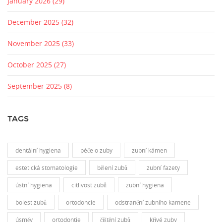
January 2026
(29)
December 2025
(32)
November 2025
(33)
October 2025
(27)
September 2025
(8)
TAGS
dentální hygiena
péče o zuby
zubní kámen
estetická stomatologie
bělení zubů
zubní fazety
ústní hygiena
citlivost zubů
zubní hygiena
bolest zubů
ortodoncie
odstranění zubního kamene
úsměv
ortodontie
čištění zubů
křivé zuby