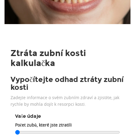
Ztráta zubní kosti
kalkulačka
Vypočítejte odhad ztráty zubní
kosti
Zadejte informace o svém zubním zdraví a zjistěte, jak
rychle by mohla dojít k resorpci kosti.
Vaše údaje
Počet zubů, které jste ztratili