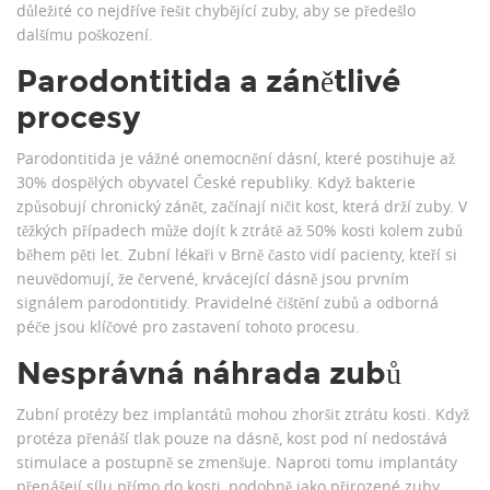
důležité co nejdříve řešit chybějící zuby, aby se předešlo
dalšímu poškození.
Parodontitida a zánětlivé
procesy
Parodontitida je vážné onemocnění dásní, které postihuje až
30% dospělých obyvatel České republiky. Když bakterie
způsobují chronický zánět, začínají ničit kost, která drží zuby. V
těžkých případech může dojít k ztrátě až 50% kosti kolem zubů
během pěti let. Zubní lékaři v Brně často vidí pacienty, kteří si
neuvědomují, že červené, krvácející dásně jsou prvním
signálem parodontitidy. Pravidelné čištění zubů a odborná
péče jsou klíčové pro zastavení tohoto procesu.
Nesprávná náhrada zubů
Zubní protézy bez implantátů mohou zhoršit ztrátu kosti. Když
protéza přenáší tlak pouze na dásně, kost pod ní nedostává
stimulace a postupně se zmenšuje. Naproti tomu implantáty
přenášejí sílu přímo do kosti, podobně jako přirozené zuby.