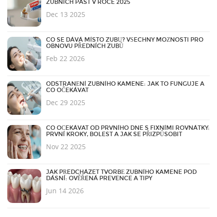
ZUBNÍCH PAST V ROCE 2025
Dec 13 2025
CO SE DÁVÁ MÍSTO ZUBŮ? VŠECHNY MOŽNOSTI PRO
OBNOVU PŘEDNÍCH ZUBŮ
Feb 22 2026
ODSTRANĚNÍ ZUBNÍHO KAMENE: JAK TO FUNGUJE A
CO OČEKÁVAT
Dec 29 2025
CO OČEKÁVAT OD PRVNÍHO DNE S FIXNÍMI ROVNÁTKY:
PRVNÍ KROKY, BOLEST A JAK SE PŘIZPŮSOBIT
Nov 22 2025
JAK PŘEDCHÁZET TVORBĚ ZUBNÍHO KAMENE POD
DÁSNÍ: OVĚŘENÁ PREVENCE A TIPY
Jun 14 2026