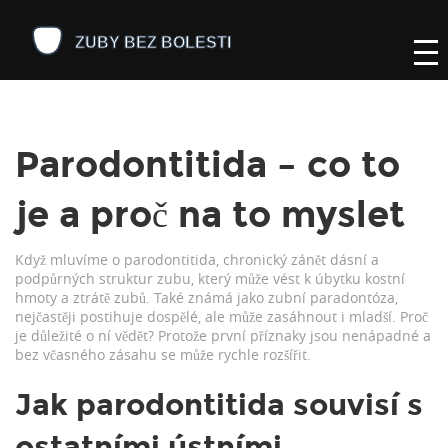
Parodontitida – co to
je a proč na to myslet
Když mluvíme o
parodontitida
,
chronický zánět dásní a
podpůrných struktur zubu, který může vést k úbytku kostní
hmoty a ztrátě zubů
. Také známá jako
zubní paradontóza
,
nejčastěji postihuje dospělé, ale může zasáhnout i mladší. Proč
je důležité o ní vědět? Protože první příznaky jsou nenápadné a
bez včasného zásahu se může rychle rozšířit.
Jak parodontitida souvisí s
ostatními ústními