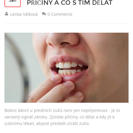
Jan
PŘÍČINY A CO S TÍM DĚLAT
Lenka Válková
0 Comments
Bolest dásní u předních zubů není jen nepříjemnost - je to
varovný signál zánětu. Zjistěte příčiny, co dělat a kdy jít k
zubnímu lékaři, abyste předešli ztrátě zubů.