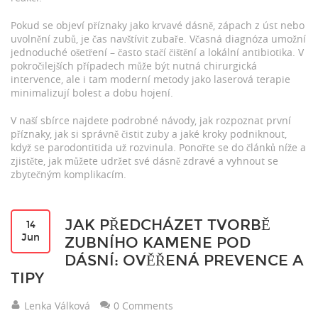
Pokud se objeví příznaky jako krvavé dásně, zápach z úst nebo
uvolnění zubů, je čas navštívit zubaře. Včasná diagnóza umožní
jednoduché ošetření – často stačí čištění a lokální antibiotika. V
pokročilejších případech může být nutná chirurgická
intervence, ale i tam moderní metody jako laserová terapie
minimalizují bolest a dobu hojení.
V naší sbírce najdete podrobné návody, jak rozpoznat první
příznaky, jak si správně čistit zuby a jaké kroky podniknout,
když se parodontitida už rozvinula. Ponořte se do článků níže a
zjistěte, jak můžete udržet své dásně zdravé a vyhnout se
zbytečným komplikacím.
JAK PŘEDCHÁZET TVORBĚ
14
Jun
ZUBNÍHO KAMENE POD
DÁSNÍ: OVĚŘENÁ PREVENCE A
TIPY
Lenka Válková
0 Comments