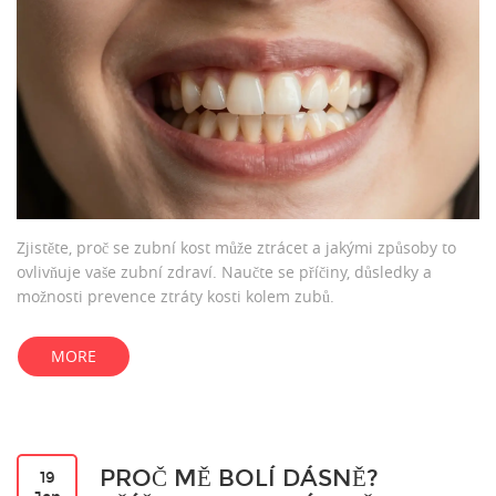
Zjistěte, proč se zubní kost může ztrácet a jakými způsoby to
ovlivňuje vaše zubní zdraví. Naučte se příčiny, důsledky a
možnosti prevence ztráty kosti kolem zubů.
MORE
PROČ MĚ BOLÍ DÁSNĚ?
19