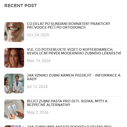
RECENT POST
CO DĚLAT PO SUNDÁNÍ ROVNÁTEK? PRAKTICKÝ
PRŮVODCE PÉČÍ PO ORTODONCII
Oct 24 2025
VŠE, CO POTŘEBUJETE VĚDĚT O KOFFERDAMECH:
REVOLUČNÍ PRVEK MODERNÍHO ZUBNÍHO LÉKAŘSTVÍ
Mar 15 2024
JAK VZNIKU ZUBNÍ KÁMEN PŘEDEJÍT – INFORMACE A
RADY
Jul 12 2024
BĚLÍCÍ ZUBNÍ PASTA PRO DĚTI: RIZIKA, MÝTY A
BEZPEČNÉ ALTERNATIVY
May 2 2026
JAK ZUBNÍ IMPLANTÁTY POSKYTUJÍ ŘEŠENÍ PRO