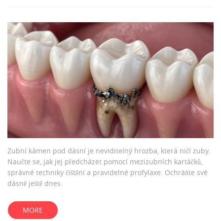
Zubní kámen pod dásní je neviditelný hrozba, která ničí zuby.
Naučte se, jak jej předcházet pomocí mezizubních kartáčků,
správné techniky čištění a pravidelné profylaxe. Ochráňte své
dásně ještě dnes.
MORE