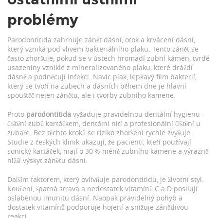
problémy
Parodontitida zahrnuje
zánět dásní
,
otok a krvácení dásní,
který vzniká pod vlivem bakteriálního plaku
. Tento zánět se
často zhoršuje, pokud se v ústech hromadí
zubní kámen
,
tvrdé
usazeniny vzniklé z mineralizovaného plaku, které dráždí
dásně a podněcují infekci
. Navíc
plak
,
lepkavý film bakterií,
který se tvoří na zubech a dásních během dne
je hlavní
spouštěč nejen zánětu, ale i tvorby zubního kamene.
Proto
parodontitida
vyžaduje pravidelnou dentální hygienu –
čištění zubů kartáčkem, dentální nití a profesionální čištění u
zubaře. Bez těchto kroků se riziko zhoršení rychle zvyšuje.
Studie z českých klinik ukazují, že pacienti, kteří používají
sonický kartáček, mají o 30 % méně zubního kamene a výrazně
nižší výskyt zánětu dásní.
Dalším faktorem, který ovlivňuje parodontitidu, je životní styl.
Kouření, špatná strava a nedostatek vitamínů C a D posilují
oslabenou imunitu dásní. Naopak pravidelný pohyb a
dostatek vitamínů podporuje hojení a snižuje zánětlivou
reakci.