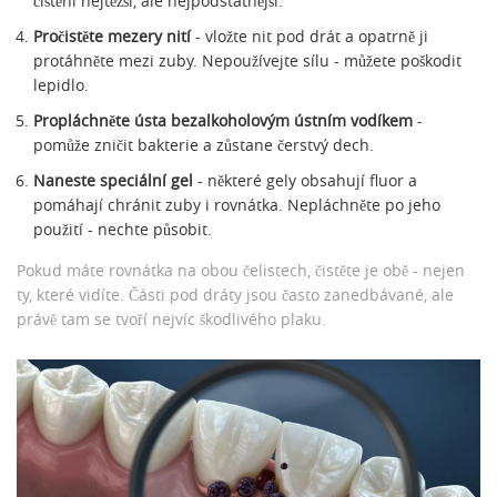
čištění nejtěžší, ale nejpodstatnější.
Pročistěte mezery nití
- vložte nit pod drát a opatrně ji
protáhněte mezi zuby. Nepoužívejte sílu - můžete poškodit
lepidlo.
Propláchněte ústa bezalkoholovým ústním vodíkem
-
pomůže zničit bakterie a zůstane čerstvý dech.
Naneste speciální gel
- některé gely obsahují fluor a
pomáhají chránit zuby i rovnátka. Nepláchněte po jeho
použití - nechte působit.
Pokud máte rovnátka na obou čelistech, čistěte je obě - nejen
ty, které vidíte. Části pod dráty jsou často zanedbávané, ale
právě tam se tvoří nejvíc škodlivého plaku.