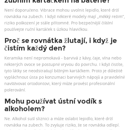
zubním kartáčkem na baterie?
Není doporučeno. Vibrace mohou uvolnit lepidlo, které drží
rovnátka na zubech. I když některé modely mají „měkký režim“,
riziko poškození je stále přítomné. Pro bezpečnější čištění
používejte ruční kartáček s úzkou hlavičkou.
Proč se rovnátka žlutají, i když je
čistím každý den?
Keramika není nepromokavá - barvivá z kávy, čaje, vína nebo
některých ovoce se postupně vryvou do povrchu. I když čistíte,
tyto látky se neodstraňují běžným kartáčkem. Proto je důležité
vypláchnout ústa po konzumaci barvivých nápojů a pravidelně
navštěvovat ortodontovi, který může provést profesionální
polerování.
Mohu používat ústní vodík s
alkoholem?
Ne. Alkohol suší sliznici a může oslabit lepidlo, které drží
rovnátka na zubech. To zvyšuje riziko, že se rovnátka odlepí.