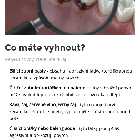
Co máte vyhnout?
Největší chyby, které lidé dělají:
Bělící zubní pasty
- obsahují abrazivní látky, které škrábnou
keramiku a způsobí matný povrch.
Čištění zubním kartáčkem na baterie
- silný vibrační pohyb
může uvolnit lepidlo a způsobit, že se rovnátka odlepí.
Káva, čaj, červené víno, černý čaj
- tyto nápoje barví
keramiku. Pokud je pijete, vypláchněte si ústa vodou hned
poté.
Čistící prášky nebo baking soda
- tyto látky jsou příliš
agresivní a poškozují povrch.