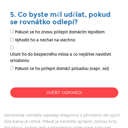
5. Co byste měl udělat, pokud
se rovnátko odlepí?
Pokusit se ho znovu přilepit domácím lepidlem
Vyhodit ho a nechat na všechno
Uložit ho do bezpečného místa a co nejdříve navštívit
ortodontu
Pokusit se ho přilepit domácí přísadou (např. sůl)
OVĚŘIT ODPOVĚDI
Keramická rovnátka vypadají elegantně a přirozeně, ale jejich
bílá barva je citlivá. Pokud je nečistíte správně, začnou brzy
žloutnout, ztrácet lesk a připomínat spíše staré zuby než