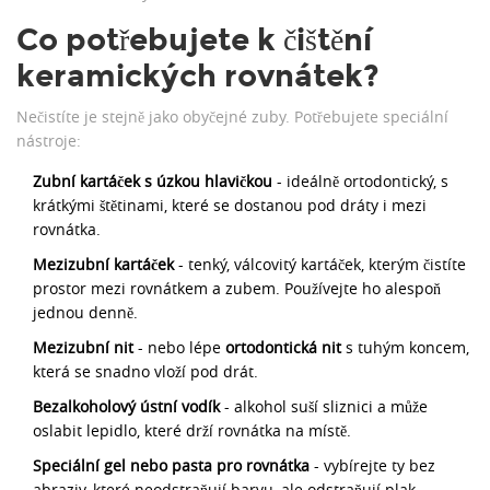
Co potřebujete k čištění
keramických rovnátek?
Nečistíte je stejně jako obyčejné zuby. Potřebujete speciální
nástroje:
Zubní kartáček s úzkou hlavičkou
- ideálně ortodontický, s
krátkými štětinami, které se dostanou pod dráty i mezi
rovnátka.
Mezizubní kartáček
- tenký, válcovitý kartáček, kterým čistíte
prostor mezi rovnátkem a zubem. Používejte ho alespoň
jednou denně.
Mezizubní nit
- nebo lépe
ortodontická nit
s tuhým koncem,
která se snadno vloží pod drát.
Bezalkoholový ústní vodík
- alkohol suší sliznici a může
oslabit lepidlo, které drží rovnátka na místě.
Speciální gel nebo pasta pro rovnátka
- vybírejte ty bez
abraziv, které neodstraňují barvu, ale odstraňují plak.