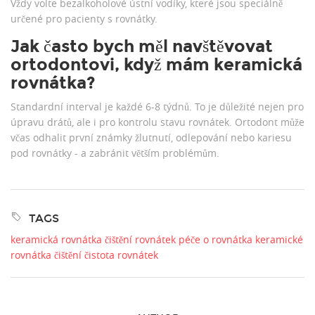
Vždy volte bezalkoholové ústní vodíky, které jsou speciálně
určené pro pacienty s rovnátky.
Jak často bych měl navštěvovat
ortodontovi, když mám keramická
rovnátka?
Standardní interval je každé 6-8 týdnů. To je důležité nejen pro
úpravu drátů, ale i pro kontrolu stavu rovnátek. Ortodont může
včas odhalit první známky žlutnutí, odlepování nebo kariesu
pod rovnátky - a zabránit větším problémům.
TAGS
keramická rovnátka
čištění rovnátek
péče o rovnátka
keramické
rovnátka čištění
čistota rovnátek