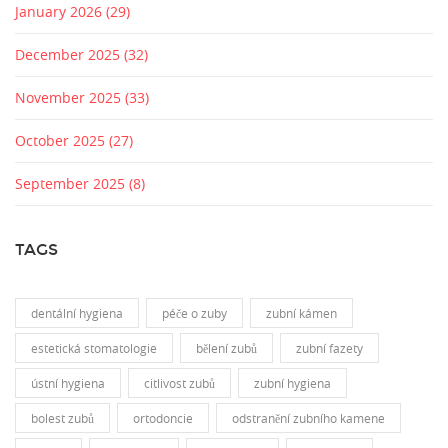
January 2026
(29)
December 2025
(32)
November 2025
(33)
October 2025
(27)
September 2025
(8)
TAGS
dentální hygiena
péče o zuby
zubní kámen
estetická stomatologie
bělení zubů
zubní fazety
ústní hygiena
citlivost zubů
zubní hygiena
bolest zubů
ortodoncie
odstranění zubního kamene