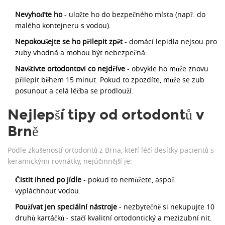
Nevyhoďte ho
- uložte ho do bezpečného místa (např. do
malého kontejneru s vodou).
Nepokoušejte se ho přilepit zpět
- domácí lepidla nejsou pro
zuby vhodná a mohou být nebezpečná.
Navštivte ortodontovi co nejdříve
- obvykle ho může znovu
přilepit během 15 minut. Pokud to zpozdíte, může se zub
posunout a celá léčba se prodlouží.
Nejlepší tipy od ortodontů v
Brně
Podle zkušeností ortodontů z Brna, kteří léčí desítky pacientů s
keramickými rovnátky, nejúčinnější je:
Čistit ihned po jídle
- pokud to nemůžete, aspoň
vypláchnout vodou.
Používat jen speciální nástroje
- nezbytečně si nekupujte 10
druhů kartáčků - stačí kvalitní ortodontický a mezizubní nit.