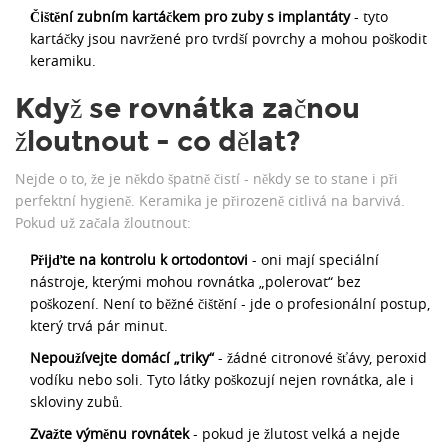
Čištění zubním kartáčkem pro zuby s implantáty
- tyto
kartáčky jsou navržené pro tvrdší povrchy a mohou poškodit
keramiku.
Když se rovnátka začnou
žloutnout - co dělat?
Nejde o to, že je někdo špatně čistí - někdy se to stane i při
perfektní hygieně. Keramika je přirozeně citlivá na barvivá.
Pokud už začala žloutnout:
Přijďte na kontrolu k ortodontovi
- oni mají speciální
nástroje, kterými mohou rovnátka „polerovat“ bez
poškození. Není to běžné čištění - jde o profesionální postup,
který trvá pár minut.
Nepoužívejte domácí „triky“
- žádné citronové šťávy, peroxid
vodíku nebo soli. Tyto látky poškozují nejen rovnátka, ale i
skloviny zubů.
Zvažte výměnu rovnátek
- pokud je žlutost velká a nejde