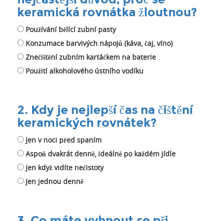
keramická rovnátka žloutnou?
Používání bělící zubní pasty
Konzumace barvivých nápojů (káva, čaj, víno)
Znečištění zubním kartáčkem na baterie
Použití alkoholového ústního vodíku
2. Kdy je nejlepší čas na čištění
keramických rovnátek?
Jen v noci před spaním
Aspoň dvakrát denně, ideálně po každém jídle
Jen když vidíte nečistoty
Jen jednou denně
3. Co máte vyhnout se při