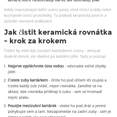
Nikdy nepoužívejte bělící zubní pasty, silné čisticí prášky nebo
kuchyňské čisticí prostředky. Ty poškodí keramický povrch a
způsobí nevratné poškození.
Jak čistit keramická rovnátka
- krok za krokem
Čištění by mělo být součástí každodenní rutiny - alespoň
dvakrát denně, ale ideálně po každém jídle. Tady je postup:
Nejprve vypláchněte ústa vodou
- odstraňte volné zbytky
jídel.
Čistěte zuby kartáčkem
- držte ho pod úhlem 45 stupňů a
čistěte každý zub zvlášť, nejen rovnátka. Zaměřte se na
oblast, kde rovnátka přiléhají k zubu - tam se hromadí
nejvíc plaku.
Použijte mezizubní kartáček
- vložte ho pod drát a jemně
pohybujte sem a tam. Nezapomeňte na zadní zuby - tam je