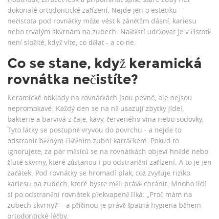
dokonalé ortodontické zařízení. Nejde jen o estetiku -
nečistota pod rovnátky může vést k zánětům dásní, kariesu
nebo trvalým skvrnám na zubech. Naštěstí udržovat je v čistotě
není složité, když víte, co dělat - a co ne.
Co se stane, když keramická
rovnátka nečistíte?
Keramické obklady na rovnátkách jsou pevné, ale nejsou
nepromokavé. Každý den se na ně usazují zbytky jídel,
bakterie a barvivá z čaje, kávy, červeného vína nebo sodovky.
Tyto látky se postupně vryvou do povrchu - a nejde to
odstranit běžným čištěním zubní kartáčkem. Pokud to
ignorujete, za pár měsíců se na rovnátkách objeví hnědé nebo
žluté skvrny, které zůstanou i po odstranění zařízení. A to je jen
začátek. Pod rovnátky se hromadí plak, což zvyšuje riziko
kariesu na zubech, které byste měli právě chránit. Mnoho lidí
si po odstranění rovnátek překvapeně říká: „Proč mám na
zubech skvrny?“ - a příčinou je právě špatná hygiena během
ortodontické léčby.