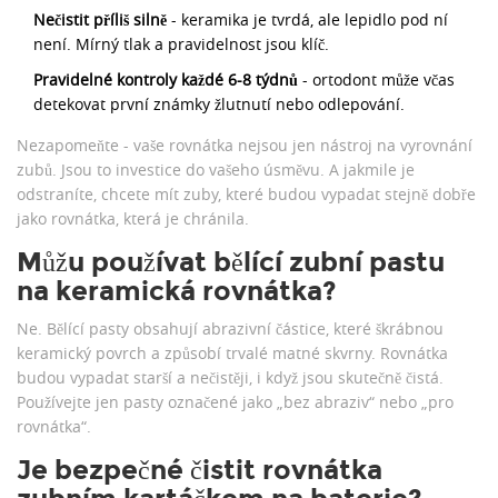
Nečistit příliš silně
- keramika je tvrdá, ale lepidlo pod ní
není. Mírný tlak a pravidelnost jsou klíč.
Pravidelné kontroly každé 6-8 týdnů
- ortodont může včas
detekovat první známky žlutnutí nebo odlepování.
Nezapomeňte - vaše rovnátka nejsou jen nástroj na vyrovnání
zubů. Jsou to investice do vašeho úsměvu. A jakmile je
odstraníte, chcete mít zuby, které budou vypadat stejně dobře
jako rovnátka, která je chránila.
Můžu používat bělící zubní pastu
na keramická rovnátka?
Ne. Bělící pasty obsahují abrazivní částice, které škrábnou
keramický povrch a způsobí trvalé matné skvrny. Rovnátka
budou vypadat starší a nečistěji, i když jsou skutečně čistá.
Používejte jen pasty označené jako „bez abraziv“ nebo „pro
rovnátka“.
Je bezpečné čistit rovnátka