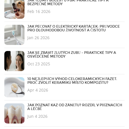
JAK TLUMIT BOLEST U PSA: PRAKTICKÉ TIPY A
BEZPEČNÉ METODY
Feb 16 2026
JAK PEČOVAT O ELEKTRICKÝ KARTÁČEK: PRŮVODCE
PRO DLOUHODOBOU ŽIVOTNOST A ČISTOTU
Jan 26 2026
JAK SE ZBAVIT ŽLUTÝCH ZUBŮ - PRAKTICKÉ TIPY A
OSVĚDČENÉ METODY
Oct 23 2025
10 NEJLEPŠÍCH VÝHOD CELOKERAMICKÝCH FAZET:
PROČ ZVOLIT KERAMIKU MÍSTO KOMPOZITU?
Apr 4 2026
JAK POZNAT KAZ OD ZÁNĚTU? ROZDÍL V PŘÍZNACÍCH
A LÉČBĚ
Jun 4 2026