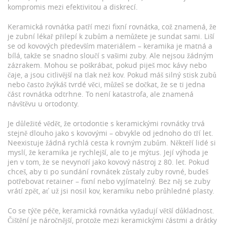
kompromis mezi efektivitou a diskrecí.
Keramická rovnátka patří mezi
fixní rovnátka
, což znamená, že
je zubní lékař přilepí k zubům a nemůžete je sundat sami. Liší
se od kovových především materiálem – keramika je matná a
bílá, takže se snadno sloučí s vašimi zuby. Ale nejsou žádným
zázrakem. Mohou se poškrábat, pokud piješ moc kávy nebo
čaje, a jsou citlivější na tlak než kov. Pokud máš silný stisk zubů
nebo často žvýkáš tvrdé věci, můžeš se dočkat, že se ti jedna
část rovnátka odtrhne. To není katastrofa, ale znamená
návštěvu u ortodonty.
Je důležité vědět, že
ortodontie
s keramickými rovnátky trvá
stejně dlouho jako s kovovými – obvykle od jednoho do tří let.
Neexistuje žádná rychlá cesta k rovným zubům. Někteří lidé si
myslí, že keramika je rychlejší, ale to je mýtus. Její výhoda je
jen v tom, že se nevynoří jako kovový nástroj z 80. let. Pokud
chceš, aby ti po sundání rovnátek zůstaly zuby rovné, budeš
potřebovat
retainer
– fixní nebo vyjímatelný. Bez něj se zuby
vrátí zpět, ať už jsi nosil kov, keramiku nebo průhledné plasty.
Co se týče péče, keramická rovnátka vyžadují větší důkladnost.
Čištění je náročnější, protože mezi keramickými částmi a drátky