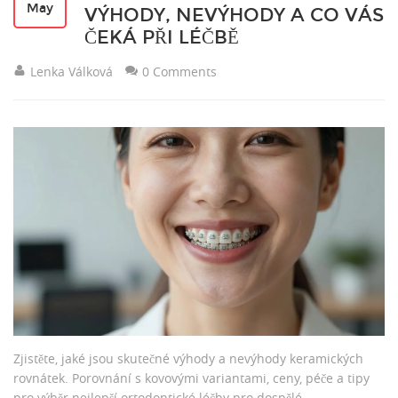
May
VÝHODY, NEVÝHODY A CO VÁS
ČEKÁ PŘI LÉČBĚ
Lenka Válková
0 Comments
Zjistěte, jaké jsou skutečné výhody a nevýhody keramických
rovnátek. Porovnání s kovovými variantami, ceny, péče a tipy
pro výběr nejlepší ortodontické léčby pro dospělé.