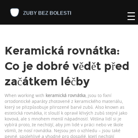
Keramická rovnátka:
Co je dobré vědět před
začátkem léčby
When working with
keramická rovnátka
,
jsou to fixní
ortodontické aparáty zhotovené z keramického materiálu,
který se přizpůsobuje přirozené barvě zubů
. Also known as
estetická rovnátka
, it
slouží k opravě křivých zubů stejně jako
kovová, ale s mnohem menší nápadností
.
Většina lidí si je
vybírá proto, že nechtějí, aby jim lidé v práci nebo ve škole
všimli, že nosí rovnátka. Nejsou jen o vzhledu – jsou také
pevné, spolehlivé a vhodné pro dospělé, kteří nechtějí