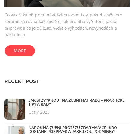
Co vás čeká při první návštěvě ortodontisty, pokud zvažujete
keramická rovnátka? Zjistěte, jak probíhá vyšetření, jak se
připravit a co je důležité vědět o výhodách, nevýhodách a
nákladech.
MORE
RECENT POST
JAK SI ZVYKNOUT NA ZUBNÍ NÁHRADU - PRAKTICKÉ
TIPY A RADY
Oct 7 2025
NÁROK NA ZUBNÍ PROTÉZU ZDARMA V ČR: KDO
DOSTANE PŘÍSPĚVEK A JAKÉ JSOU PODMÍNKY?