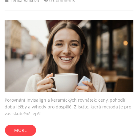
Lenka Válková
0 Comments
Porovnání Invisalign a keramických rovnátek: ceny, pohodlí,
doba léčby a výhody pro dospělé. Zjistěte, která metoda je pro
vás skutečně lepší.
MORE