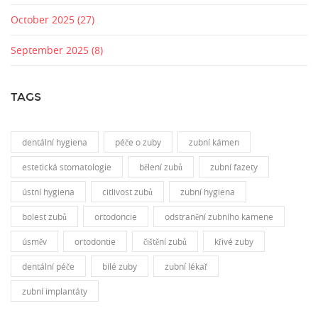
October 2025
(27)
September 2025
(8)
TAGS
dentální hygiena
péče o zuby
zubní kámen
estetická stomatologie
bělení zubů
zubní fazety
ústní hygiena
citlivost zubů
zubní hygiena
bolest zubů
ortodoncie
odstranění zubního kamene
úsměv
ortodontie
čištění zubů
křivé zuby
dentální péče
bílé zuby
zubní lékař
zubní implantáty