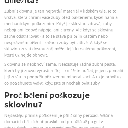
důležitá?
Zubní sklovinu je ten nejtvrdší materiál v lidském těle. Je to
vrstva, která chrání vaše zuby před bakteriemi, kyselinami a
mechanickým poškozením. Když je sklovinu zdravá, zuby
nebojí ani ledové nápoje, ani citrony. Ale když se sklovinu
začne odstraňovat - a to se stává při příliš častém nebo
nesprávném bělení - začnou zuby být citlivé. A když se
sklovinu ztratí dostatečně, může dojít k trvalému poškození,
které už nejde obnovit.
Sklovinu se neobnoví sama. Neexistuje žádná zubní pasta,
která by ji znovu vyrostila. To, co můžete udělat, je jen zpomalit
její ztrátu a podpořit přirozenou mineralizaci. A to je právě to,
co potřebujete vědět, když jste si nechali bělit zuby.
Proč bělení poškozuje
sklovinu?
Nejčastější příčina poškození je příliš silný peroxid. Většina
domácích bělících přípravků - od proužků až po gel v
nápravkách - obsahuje peroxid vodíku nebo peroxid