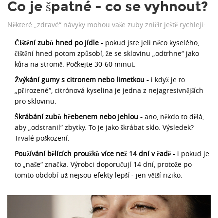
Co je špatné - co se vyhnout?
Některé „zdravé“ návyky mohou vaše zuby zničit ještě rychleji:
Čištění zubů hned po jídle -
pokud jste jeli něco kyselého,
čištění hned potom způsobí, že se sklovinu „odtrhne“ jako
kůra na stromě. Počkejte 30-60 minut.
Žvýkání gumy s citronem nebo limetkou -
i když je to
„přirozené“, citrónová kyselina je jedna z nejagresivnějších
pro sklovinu.
Škrábání zubů hřebenem nebo jehlou -
ano, někdo to dělá,
aby „odstranil“ zbytky. To je jako škrábat sklo. Výsledek?
Trvalé poškození.
Používání bělících proužků více než 14 dní v řadě -
i pokud je
to „naše“ značka. Výrobci doporučují 14 dní, protože po
tomto období už nejsou efekty lepší - jen větší riziko.