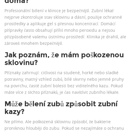
doma?
Profesionální bělení v klinice je bezpečnější. Zubní lékař
nejprve zkontroluje stav sklovinu a dásní, použije ochranné
prostředky a aplikuje gel s přesnou koncentrací. Domácí
přípravky často obsahují příliš mnoho peroxidu a nejsou
přizpůsobené vašemu ústnímu prostředí. Klinika je drahší, ale
zároveň mnohem bezpečnější.
Jak poznám, že mám poškozenou
sklovinu?
Příznaky zahrnují: citlivost na studené, horké nebo sladké
potraviny, matný vzhled zubů, bílé skvrny nebo jemné pruhy
na povrchu, časté zubní bolesti bez viditelného kazu. Pokud
máte více z těchto příznaků, je čas navštívit zubního lékaře.
Může bělení zubů způsobit zubní
kazy?
Ne přímo. Ale poškozená sklovinu způsobí, že bakterie
proniknou hlouběji do zubu. Pokud se nezajímáte o ochranu