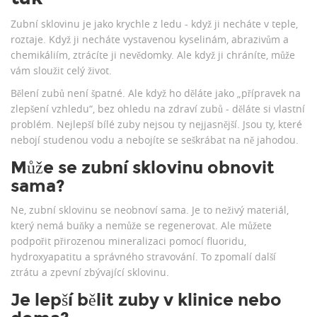
Zubní sklovinu je jako krychle z ledu - když ji necháte v teple,
roztaje. Když ji necháte vystavenou kyselinám, abrazivům a
chemikáliím, ztrácíte ji nevědomky. Ale když ji chráníte, může
vám sloužit celý život.
Bělení zubů není špatné. Ale když ho děláte jako „přípravek na
zlepšení vzhledu“, bez ohledu na zdraví zubů - děláte si vlastní
problém. Nejlepší bílé zuby nejsou ty nejjasnější. Jsou ty, které
nebojí studenou vodu a nebojíte se seškrábat na ně jahodou.
Může se zubní sklovinu obnovit
sama?
Ne, zubní sklovinu se neobnoví sama. Je to neživý materiál,
který nemá buňky a nemůže se regenerovat. Ale můžete
podpořit přirozenou mineralizaci pomocí fluoridu,
hydroxyapatitu a správného stravování. To zpomalí další
ztrátu a zpevní zbývající sklovinu.
Je lepší bělit zuby v klinice nebo