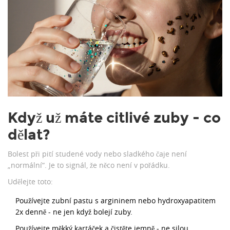
Když už máte citlivé zuby - co
dělat?
Bolest při pití studené vody nebo sladkého čaje není
„normální“. Je to signál, že něco není v pořádku.
Udělejte toto:
Používejte zubní pastu s argininem nebo hydroxyapatitem
2x denně - ne jen když bolejí zuby.
Používejte měkký kartáček a čistěte jemně - ne silou.