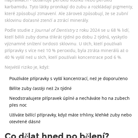
karbamidu. Tyto látky pronikají do zubu a rozkládají pigmenty,
které způsobují ztmavení. Ale zároveň způsobují, že se zubní
sklovinu dočasně ztenčí a ztrácí minerály.
Podle studie z
Journal of Dentistry
z roku 2024 se u 68 % lidí,
kteří bělili zuby doma třikrát týdně po dobu 2 týdnů, vyskytlo
významné snížení tvrdosti sklovinu. U těch, kteří používali
přípravky s více než 10 % peroxidu, byla ztráta minerálů až o
40 % vyšší než u těch, kteří používali koncentrace pod 6 %.
Největší riziko je, když:
Používáte přípravky s vyšší koncentrací, než je doporučeno
Bělíte zuby častěji než 2x týdně
Neodstraňujete přípravek úplně a necháváte ho na zubech
přes noc
Užíváte bělící přípravky, když máte trhliny, křehké zuby nebo
otevřené dásně
Co dělat hned po bělení?