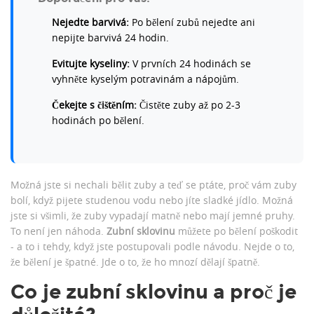
Nejedte barvivá:
Po bělení zubů nejedte ani
nepijte barvivá 24 hodin.
Evitujte kyseliny:
V prvních 24 hodinách se
vyhněte kyselým potravinám a nápojům.
Čekejte s čištěním:
Čistěte zuby až po 2-3
hodinách po bělení.
Možná jste si nechali bělit zuby a teď se ptáte, proč vám zuby
bolí, když pijete studenou vodu nebo jíte sladké jídlo. Možná
jste si všimli, že zuby vypadají matně nebo mají jemné pruhy.
To není jen náhoda.
Zubní sklovinu
můžete po bělení poškodit
- a to i tehdy, když jste postupovali podle návodu. Nejde o to,
že bělení je špatné. Jde o to, že ho mnozí dělají špatně.
Co je zubní sklovinu a proč je