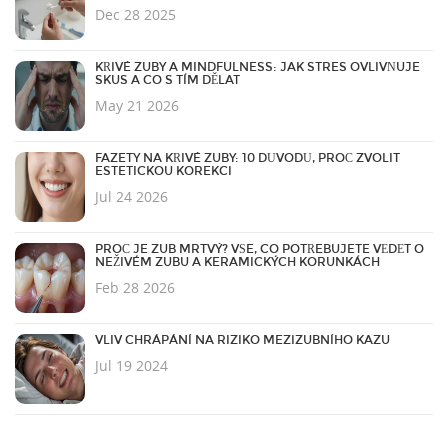
Dec 28 2025
KŘIVÉ ZUBY A MINDFULNESS: JAK STRES OVLIVŇUJE
SKUS A CO S TÍM DĚLAT
May 21 2026
FAZETY NA KŘIVÉ ZUBY: 10 DŮVODŮ, PROČ ZVOLIT
ESTETICKOU KOREKCI
Jul 24 2026
PROČ JE ZUB MRTVÝ? VŠE, CO POTŘEBUJETE VĚDĚT O
NEŽIVÉM ZUBU A KERAMICKÝCH KORUNKÁCH
Feb 28 2026
VLIV CHRÁPÁNÍ NA RIZIKO MEZIZUBNÍHO KAZU
Jul 19 2024