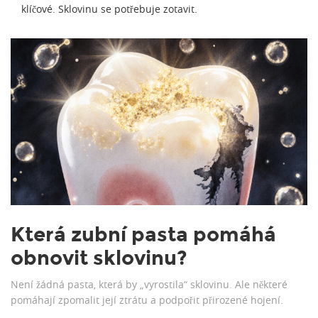
klíčové. Sklovinu se potřebuje zotavit.
Která zubní pasta pomáhá
obnovit sklovinu?
Není žádná pasta, která by „vyrostila“ sklovinu. Ale některé
pomáhají zpomalit její ztrátu a podpořit přirozené hojení.