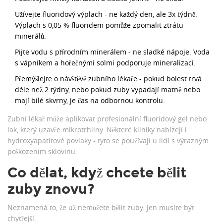
Užívejte fluoridový výplach - ne každý den, ale 3x týdně.
Výplach s 0,05 % fluoridem pomůže zpomalit ztrátu
minerálů.
Pijte vodu s přírodním minerálem - ne sladké nápoje. Voda
s vápníkem a hořečnými solmi podporuje mineralizaci.
Přemýšlejte o návštěvě zubního lékaře - pokud bolest trvá
déle než 2 týdny, nebo pokud zuby vypadají matně nebo
mají bílé skvrny, je čas na odbornou kontrolu.
Zubní lékař může aplikovat profesionální fluoridový gel nebo
lak, který uzavře mikrotrhliny. Některé kliniky nabízejí i
hydroxyapatitové povlaky - tyto se používají u lidí s výrazným
poškozením sklovinu.
Co dělat, když chcete bělit
zuby znovu?
Neznamená to, že už nemůžete bělit zuby. Jen musíte být
chytřejší.