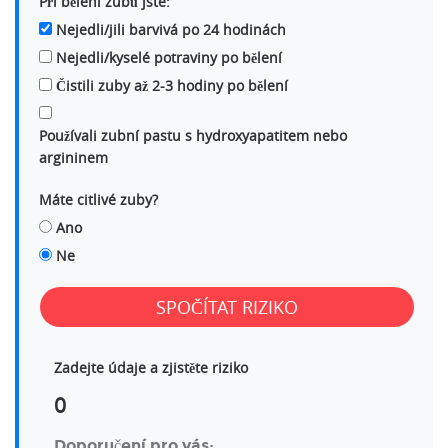
Při bělení zubů jste:
Nejedli/jili barvivá po 24 hodinách
Nejedli/kyselé potraviny po bělení
Čistili zuby až 2-3 hodiny po bělení
Používali zubní pastu s hydroxyapatitem nebo
argininem
Máte citlivé zuby?
Ano
Ne
SPOČÍTAT RIZIKO
Zadejte údaje a zjistěte riziko
0
Doporučení pro vás: