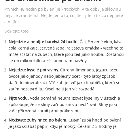
Prvních 48 hodin po bělení je kritických. V té době je sklovinu
nejvíce zranitelná. Nejde jen o to, co jíte - jde o to, co nepijete
a nejíte.
Udělejte toto:
Nejedzte a nepijte barvivá 24 hodin.
Čaj, červené víno, káva,
cola, černá čaje, červená řepa, rajčatová omáčka - všechno to
může zůstat na zubech, které jsou teď jako houba. Dostanou
se do mikrotrhlin a zůstanou tam navždy.
Nejedzte kyselé potraviny.
Citrony, limonáda, jogurt, ocet,
ovoce jako jahody nebo jablečný ocet - tyto látky způsobí
další demineralizaci. Váš zub je teď jako houbička, která se
zatím nezatvrdila. Kyselina ji jen víc rozpadá.
Pijte vodu.
Voda pomáhá neutralizovat kyseliny v ústech a
způsobuje, že se sliny začnou znovu uvolňovat. Sliny jsou
vaše přirozená zbraň proti poškození.
Nečistěte zuby hned po bělení.
Čištění zubů hned po bělení
je jako škrábat papír, když je mokrý. Čekání 2-3 hodiny je