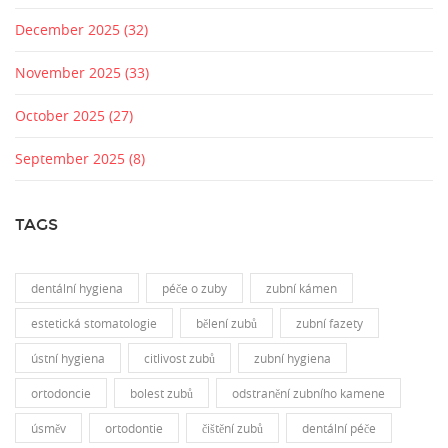
December 2025
(32)
November 2025
(33)
October 2025
(27)
September 2025
(8)
TAGS
dentální hygiena
péče o zuby
zubní kámen
estetická stomatologie
bělení zubů
zubní fazety
ústní hygiena
citlivost zubů
zubní hygiena
ortodoncie
bolest zubů
odstranění zubního kamene
úsměv
ortodontie
čištění zubů
dentální péče