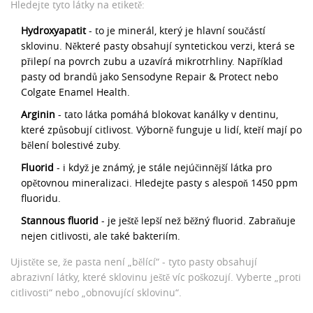
Hledejte tyto látky na etiketě:
Hydroxyapatit
- to je minerál, který je hlavní součástí
sklovinu. Některé pasty obsahují syntetickou verzi, která se
přilepí na povrch zubu a uzavírá mikrotrhliny. Například
pasty od brandů jako Sensodyne Repair & Protect nebo
Colgate Enamel Health.
Arginin
- tato látka pomáhá blokovat kanálky v dentinu,
které způsobují citlivost. Výborně funguje u lidí, kteří mají po
bělení bolestivé zuby.
Fluorid
- i když je známý, je stále nejúčinnější látka pro
opětovnou mineralizaci. Hledejte pasty s alespoň 1450 ppm
fluoridu.
Stannous fluorid
- je ještě lepší než běžný fluorid. Zabraňuje
nejen citlivosti, ale také bakteriím.
Ujistěte se, že pasta není „bělící“ - tyto pasty obsahují
abrazivní látky, které sklovinu ještě víc poškozují. Vyberte „proti
citlivosti“ nebo „obnovující sklovinu“.