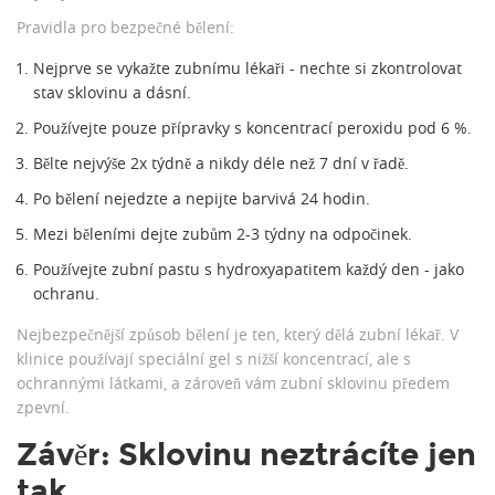
Pravidla pro bezpečné bělení:
Nejprve se vykažte zubnímu lékaři - nechte si zkontrolovat
stav sklovinu a dásní.
Používejte pouze přípravky s koncentrací peroxidu pod 6 %.
Bělte nejvýše 2x týdně a nikdy déle než 7 dní v řadě.
Po bělení nejedzte a nepijte barvivá 24 hodin.
Mezi běleními dejte zubům 2-3 týdny na odpočinek.
Používejte zubní pastu s hydroxyapatitem každý den - jako
ochranu.
Nejbezpečnější způsob bělení je ten, který dělá zubní lékař. V
klinice používají speciální gel s nižší koncentrací, ale s
ochrannými látkami, a zároveň vám zubní sklovinu předem
zpevní.
Závěr: Sklovinu neztrácíte jen
tak