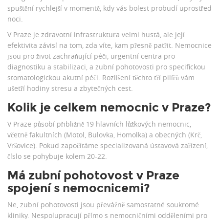
spuštění rychlejší v momentě, kdy vás bolest probudí uprostřed
noci.
V Praze je zdravotní infrastruktura velmi hustá, ale její
efektivita závisí na tom, zda víte, kam přesně patřit. Nemocnice
jsou pro život zachraňující péči, urgentní centra pro
diagnostiku a stabilizaci, a zubní pohotovosti pro specifickou
stomatologickou akutní péči. Rozlišení těchto tří pilířů vám
ušetří hodiny stresu a zbytečných cest.
Kolik je celkem nemocnic v Praze?
V Praze působí přibližně 19 hlavních lůžkových nemocnic,
včetně fakultních (Motol, Bulovka, Homolka) a obecných (Krč,
Vršovice). Pokud započítáme specializovaná ústavová zařízení,
číslo se pohybuje kolem 20-22.
Má zubní pohotovost v Praze
spojení s nemocnicemi?
Ne, zubní pohotovosti jsou převážně samostatné soukromé
kliniky. Nespolupracují přímo s nemocničními odděleními pro