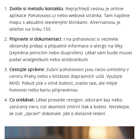
Zvolte si metodu kontaktu:
Nejrychlejší cestou je online
aplikace
Pohotovost.cz
nebo webová stránka. Tam najdete
mapu s aktuálně otevřenými klinikami. Alternativou je
telefon na linku 155.
Připravte si dokumentaci:
I na pohotovost si vezměte
občanský průkaz a případně informace o alergii na léky
(zejména penicilin nebo ibuprofen). Lékař vám bude muset
podat analgetikum nebo antibiotikum.
Cestujte správně:
Zubní pohotovosti jsou často umístěny v
centru Prahy nebo v blízkosti dopravních uzlů. Využijte
MHD. Pokud jste v silné bolesti, zvažte taxi, ale mějte
hotovost nebo kartu připravenou.
Co očekávat:
Lékař provede rentgen, odstraní kaz nebo
zanícený nerv, což okamžitě zmírní tlak a bolest. Nečekejte,
že zub „opraví" dokonale. Jde o dočasné řešení.