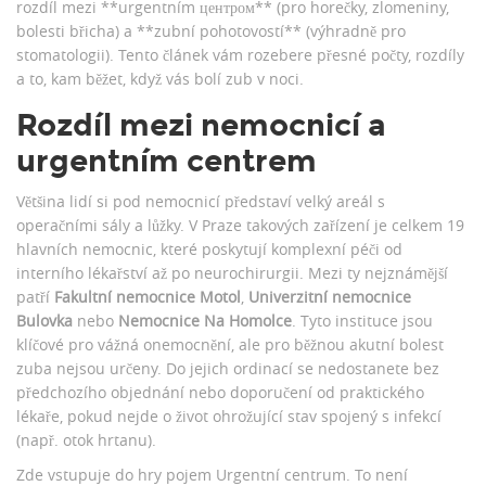
rozdíl mezi **urgentním центром** (pro horečky, zlomeniny,
bolesti břicha) a **zubní pohotovostí** (výhradně pro
stomatologii). Tento článek vám rozebere přesné počty, rozdíly
a to, kam běžet, když vás bolí zub v noci.
Rozdíl mezi nemocnicí a
urgentním centrem
Většina lidí si pod nemocnicí představí velký areál s
operačními sály a lůžky. V Praze takových zařízení je celkem
19
hlavních nemocnic
, které poskytují komplexní péči od
interního lékařství až po neurochirurgii.
Mezi ty nejznámější
patří
Fakultní nemocnice Motol
,
Univerzitní nemocnice
Bulovka
nebo
Nemocnice Na Homolce
. Tyto instituce jsou
klíčové pro vážná onemocnění, ale pro běžnou akutní bolest
zuba nejsou určeny. Do jejich ordinací se nedostanete bez
předchozího objednání nebo doporučení od praktického
lékaře, pokud nejde o život ohrožující stav spojený s infekcí
(např. otok hrtanu).
Zde vstupuje do hry pojem
Urgentní centrum
. To není