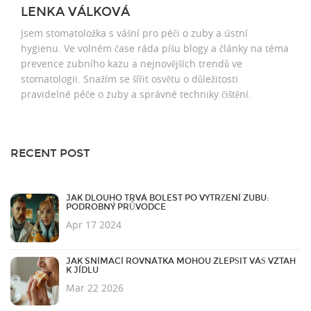
LENKA VÁLKOVÁ
Jsem stomatoložka s vášní pro péči o zuby a ústní
hygienu. Ve volném čase ráda píšu blogy a články na téma
prevence zubního kazu a nejnovějších trendů ve
stomatologii. Snažím se šířit osvětu o důležitosti
pravidelné péče o zuby a správné techniky čištění.
RECENT POST
JAK DLOUHO TRVÁ BOLEST PO VYTRŽENÍ ZUBU:
PODROBNÝ PRŮVODCE
Apr 17 2024
JAK SNÍMACÍ ROVNÁTKA MOHOU ZLEPŠIT VÁŠ VZTAH
K JÍDLU
Mar 22 2026