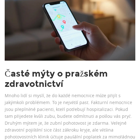
Časté mýty o pražském
zdravotnictví
Mnoho lidí si myslí, že do každé nemocnice může přijít s
jakýmkoli problémem. To je největší past. Fakturní nemocnice
jsou přeplněné pacienti, kteří potřebují hospitalizaci. Pokud
tam přijedete kvůli zubu, budete odmítnuti a pošlou vás pryč.
Druhým mýtem je, že zubní pohotovost je zdarma. Veřejné
zdravotní pojištění sice část zákroku kryje, ale většina
pohotovostních klinik účtuje paušální poplatek za mimořádnou