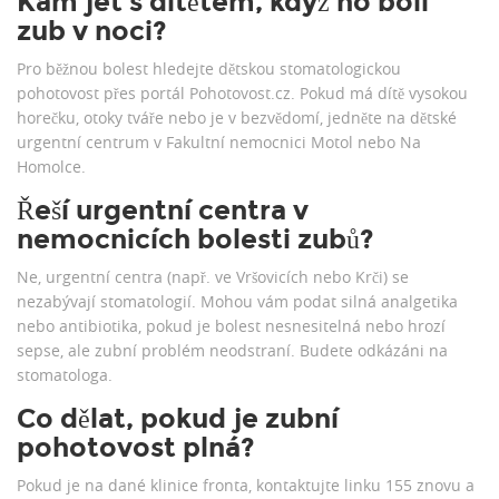
Kam jet s dítětem, když ho bolí
zub v noci?
Pro běžnou bolest hledejte dětskou stomatologickou
pohotovost přes portál Pohotovost.cz. Pokud má dítě vysokou
horečku, otoky tváře nebo je v bezvědomí, jedněte na dětské
urgentní centrum v Fakultní nemocnici Motol nebo Na
Homolce.
Řeší urgentní centra v
nemocnicích bolesti zubů?
Ne, urgentní centra (např. ve Vršovicích nebo Krči) se
nezabývají stomatologií. Mohou vám podat silná analgetika
nebo antibiotika, pokud je bolest nesnesitelná nebo hrozí
sepse, ale zubní problém neodstraní. Budete odkázáni na
stomatologa.
Co dělat, pokud je zubní
pohotovost plná?
Pokud je na dané klinice fronta, kontaktujte linku 155 znovu a