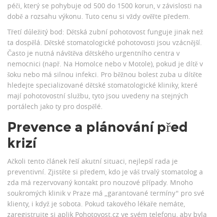
péči, který se pohybuje od 500 do 1500 korun, v závislosti na
době a rozsahu výkonu. Tuto cenu si vždy ověřte předem.
Třetí důležitý bod:
Dětská zubní pohotovost
funguje jinak než
ta dospělá. Dětské stomatologické pohotovosti jsou vzácnější.
Často je nutná návštěva dětského urgentního centra v
nemocnici (např. Na Homolce nebo v Motole), pokud je dítě v
šoku nebo má silnou infekci. Pro běžnou bolest zuba u dítěte
hledejte specializované dětské stomatologické kliniky, které
mají pohotovostní službu, tyto jsou uvedeny na stejných
portálech jako ty pro dospělé.
Prevence a plánování před
krizí
Ačkoli tento článek řeší akutní situaci, nejlepší rada je
preventivní. Zjistěte si předem, kdo je váš trvalý stomatolog a
zda má rezervovaný kontakt pro nouzové případy. Mnoho
soukromých klinik v Praze má „garantované termíny" pro své
klienty, i když je sobota. Pokud takového lékaře nemáte,
zaregistrujte si aplik Pohotovost.cz ve svém telefonu, aby byla