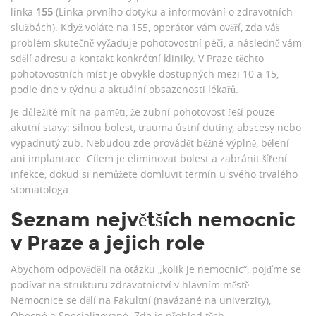
linka
155
(Linka prvního dotyku a informování o zdravotních
službách). Když voláte na 155, operátor vám ověří, zda váš
problém skutečně vyžaduje pohotovostní péči, a následně vám
sdělí adresu a kontakt konkrétní kliniky. V Praze těchto
pohotovostních míst je obvykle dostupných mezi 10 a 15,
podle dne v týdnu a aktuální obsazenosti lékařů.
Je důležité mít na paměti, že zubní pohotovost řeší pouze
akutní stavy: silnou bolest, trauma ústní dutiny, abscesy nebo
vypadnutý zub. Nebudou zde provádět běžné výplně, bělení
ani implantace. Cílem je eliminovat bolest a zabránit šíření
infekce, dokud si nemůžete domluvit termín u svého trvalého
stomatologa.
Seznam největších nemocnic
v Praze a jejich role
Abychom odpověděli na otázku „kolik je nemocnic“, pojďme se
podívat na strukturu zdravotnictví v hlavním městě.
Nemocnice se dělí na Fakultní (navázané na univerzity),
Obecné a Specializované. Zde je přehled těch