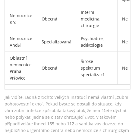
Interní
Nemocnice
Obecná
medicína,
Ne
Krč
chirurgie
Nemocnice
Psychiatrie,
Specializovaná
Ne
Anděl
adiktologie
Oblastní
Široké
nemocnice
Obecná
spektrum
Ne
Praha-
specializací
Vršovice
Jak vidíte, žádná z těchto velkých institucí nemá vlastní „zubní
pohotovostní okno“. Pokud byste se dostali do situace, kdy
vám zubní infekce způsobila takový otok, že nemůžete dýchat
nebo polykat, jedná se o stav ohrožující život. V takovém
případě voláte ihned
155
nebo
112
a sanitka vás doveze do
nejbližšího urgentního centra nebo nemocnice s chirurgickým