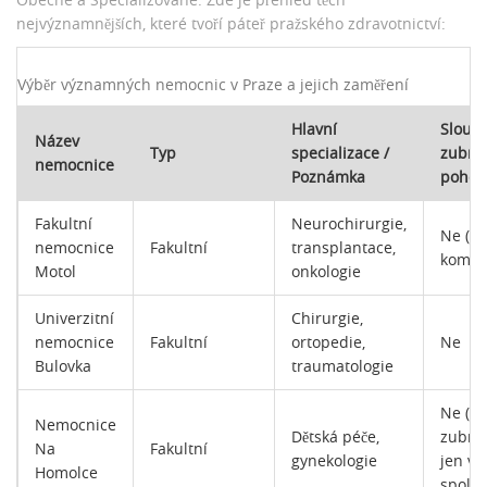
nejvýznamnějších, které tvoří páteř pražského zdravotnictví:
Výběr významných nemocnic v Praze a jejich zaměření
Hlavní
Slouží
Název
Typ
specializace /
zubní
nemocnice
Poznámka
pohot
Fakultní
Neurochirurgie,
Ne (po
nemocnice
Fakultní
transplantace,
kompli
Motol
onkologie
Univerzitní
Chirurgie,
nemocnice
Fakultní
ortopedie,
Ne
Bulovka
traumatologie
Ne (dě
Nemocnice
Dětská péče,
zubní
Na
Fakultní
gynekologie
jen ve
Homolce
spolup