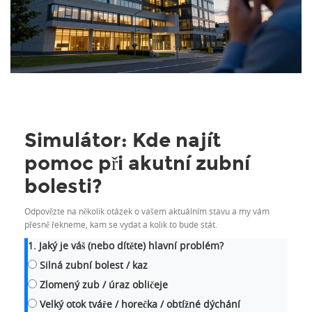
Simulátor: Kde najít
pomoc při akutní zubní
bolesti?
Odpovězte na několik otázek o vašem aktuálním stavu a my vám
přesně řekneme, kam se vydat a kolik to bude stát.
1. Jaký je váš (nebo dítěte) hlavní problém?
Silná zubní bolest / kaz
Zlomený zub / úraz obličeje
Velký otok tváře / horečka / obtížné dýchání