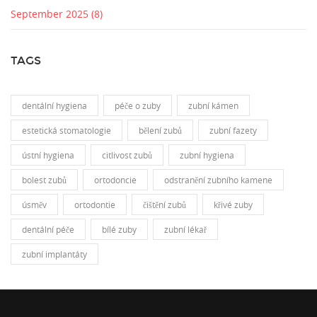
September 2025
(8)
TAGS
dentální hygiena
péče o zuby
zubní kámen
estetická stomatologie
bělení zubů
zubní fazety
ústní hygiena
citlivost zubů
zubní hygiena
bolest zubů
ortodoncie
odstranění zubního kamene
úsměv
ortodontie
čištění zubů
křivé zuby
dentální péče
bílé zuby
zubní lékař
zubní implantáty