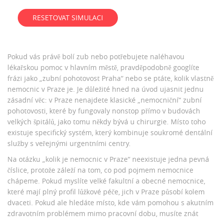
RESETOVAT SIMULACI
Pokud vás právě bolí zub nebo potřebujete naléhavou
lékařskou pomoc v hlavním městě, pravděpodobně googlíte
frázi jako „zubní pohotovost Praha“ nebo se ptáte, kolik vlastně
nemocnic v Praze je. Je důležité hned na úvod ujasnit jednu
zásadní věc: v Praze nenajdete klasické „nemocniční“ zubní
pohotovosti, které by fungovaly nonstop přímo v budovách
velkých špitálů, jako tomu někdy bývá u chirurgie. Místo toho
existuje specifický systém, který kombinuje soukromé dentální
služby s veřejnými urgentními centry.
Na otázku „kolik je nemocnic v Praze“ neexistuje jedna pevná
číslice, protože záleží na tom, co pod pojmem nemocnice
chápeme. Pokud myslíte velké fakultní a obecné nemocnice,
které mají plný profil lůžkové péče, jich v Praze působí kolem
dvaceti. Pokud ale hledáte místo, kde vám pomohou s akutním
zdravotním problémem mimo pracovní dobu, musíte znát