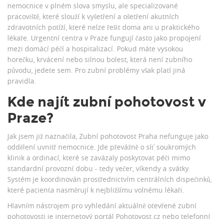
nemocnice v plném slova smyslu, ale specializované
pracoviště, které slouží k vyšetření a ošetření akutních
zdravotních potíží, které nelze řešit doma ani u praktického
lékaře. Urgentní centra v Praze fungují často jako propojení
mezi domácí péčí a hospitalizací. Pokud máte vysokou
horečku, krvácení nebo silnou bolest, která není zubního
původu, jedete sem. Pro zubní problémy však platí jiná
pravidla.
Kde najít zubní pohotovost v
Praze?
Jak jsem již naznačila,
Zubní pohotovost Praha
nefunguje jako
oddělení uvnitř nemocnice. Jde převážně o síť soukromých
klinik a ordinací, které se zavázaly poskytovat péči mimo
standardní provozní dobu - tedy večer, víkendy a svátky.
Systém je koordinován prostřednictvím centrálních dispečinků,
které pacienta nasměrují k nejbližšímu volnému lékaři.
Hlavním nástrojem pro vyhledání aktuálně otevřené zubní
pohotovosti je internetový portál
Pohotovost.cz
nebo telefonní