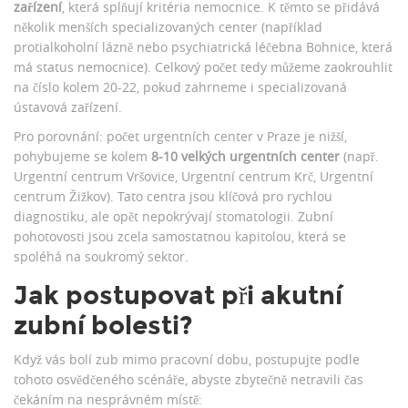
zařízení
, která splňují kritéria nemocnice. K těmto se přidává
několik menších specializovaných center (například
protialkoholní lázně nebo psychiatrická léčebna Bohnice, která
má status nemocnice). Celkový počet tedy můžeme zaokrouhlit
na číslo kolem 20-22, pokud zahrneme i specializovaná
ústavová zařízení.
Pro porovnání: počet urgentních center v Praze je nižší,
pohybujeme se kolem
8-10 velkých urgentních center
(např.
Urgentní centrum Vršovice, Urgentní centrum Krč, Urgentní
centrum Žižkov). Tato centra jsou klíčová pro rychlou
diagnostiku, ale opět nepokrývají stomatologii. Zubní
pohotovosti jsou zcela samostatnou kapitolou, která se
spoléhá na soukromý sektor.
Jak postupovat při akutní
zubní bolesti?
Když vás bolí zub mimo pracovní dobu, postupujte podle
tohoto osvědčeného scénáře, abyste zbytečně netravili čas
čekáním na nesprávném místě: