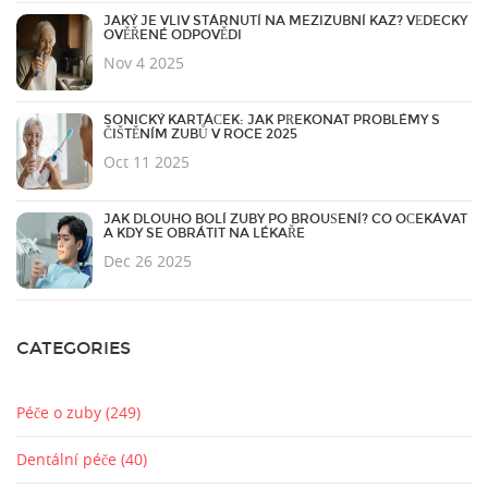
JAKÝ JE VLIV STÁRNUTÍ NA MEZIZUBNÍ KAZ? VĚDECKY
OVĚŘENÉ ODPOVĚDI
Nov 4 2025
SONICKÝ KARTÁČEK: JAK PŘEKONAT PROBLÉMY S
ČIŠTĚNÍM ZUBŮ V ROCE 2025
Oct 11 2025
JAK DLOUHO BOLÍ ZUBY PO BROUŠENÍ? CO OČEKÁVAT
A KDY SE OBRÁTIT NA LÉKAŘE
Dec 26 2025
CATEGORIES
Péče o zuby
(249)
Dentální péče
(40)