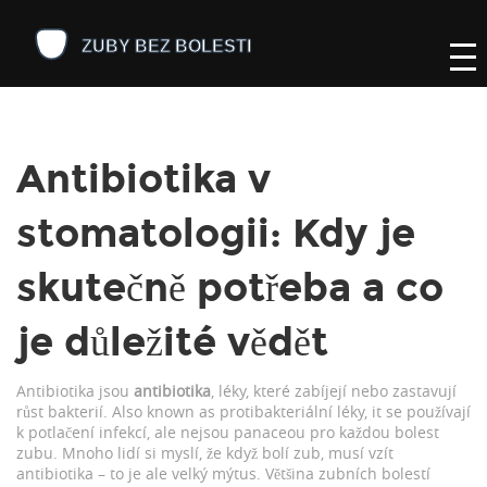
Antibiotika v
stomatologii: Kdy je
skutečně potřeba a co
je důležité vědět
Antibiotika jsou
antibiotika
,
léky, které zabíjejí nebo zastavují
růst bakterií
. Also known as
protibakteriální léky
, it se používají
k potlačení infekcí, ale nejsou panaceou pro každou bolest
zubu.
Mnoho lidí si myslí, že když bolí zub, musí vzít
antibiotika – to je ale velký mýtus. Většina zubních bolestí