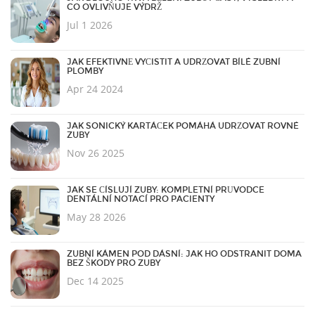
CO OVLIVŇUJE VÝDRŽ
Jul 1 2026
JAK EFEKTIVNĚ VYČISTIT A UDRŽOVAT BÍLÉ ZUBNÍ
PLOMBY
Apr 24 2024
JAK SONICKÝ KARTÁČEK POMÁHÁ UDRŽOVAT ROVNÉ
ZUBY
Nov 26 2025
JAK SE ČÍSLUJÍ ZUBY: KOMPLETNÍ PRŮVODCE
DENTÁLNÍ NOTACÍ PRO PACIENTY
May 28 2026
ZUBNÍ KÁMEN POD DÁSNÍ: JAK HO ODSTRANIT DOMA
BEZ ŠKODY PRO ZUBY
Dec 14 2025