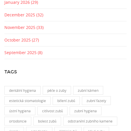
January 2026
(29)
December 2025
(32)
November 2025
(33)
October 2025
(27)
September 2025
(8)
TAGS
dentální hygiena
péče o zuby
zubní kámen
estetická stomatologie
bělení zubů
zubní fazety
ústní hygiena
citlivost zubů
zubní hygiena
ortodoncie
bolest zubů
odstranění zubního kamene