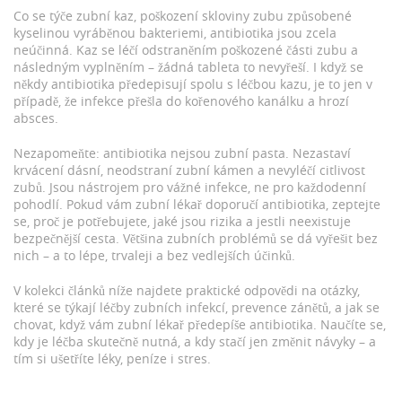
Co se týče
zubní kaz
,
poškození skloviny zubu způsobené
kyselinou vyráběnou bakteriemi
, antibiotika jsou zcela
neúčinná. Kaz se léčí odstraněním poškozené části zubu a
následným vyplněním – žádná tableta to nevyřeší. I když se
někdy antibiotika předepisují spolu s léčbou kazu, je to jen v
případě, že infekce přešla do kořenového kanálku a hrozí
absces.
Nezapomeňte: antibiotika nejsou zubní pasta. Nezastaví
krvácení dásní, neodstraní zubní kámen a nevyléčí citlivost
zubů. Jsou nástrojem pro vážné infekce, ne pro každodenní
pohodlí. Pokud vám zubní lékař doporučí antibiotika, zeptejte
se, proč je potřebujete, jaké jsou rizika a jestli neexistuje
bezpečnější cesta. Většina zubních problémů se dá vyřešit bez
nich – a to lépe, trvaleji a bez vedlejších účinků.
V kolekci článků níže najdete praktické odpovědi na otázky,
které se týkají léčby zubních infekcí, prevence zánětů, a jak se
chovat, když vám zubní lékař předepíše antibiotika. Naučíte se,
kdy je léčba skutečně nutná, a kdy stačí jen změnit návyky – a
tím si ušetříte léky, peníze i stres.