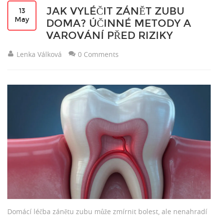
JAK VYLÉČIT ZÁNĚT ZUBU
13
May
DOMA? ÚČINNÉ METODY A
VAROVÁNÍ PŘED RIZIKY
Lenka Válková
0 Comments
Domácí léčba zánětu zubu může zmírnit bolest, ale nenahradí