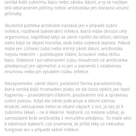
vzniká kvůli zubnímu kazu nebo zánětu dásní, a ty se nejlépe
řeší odstraněním příčiny, neboť antibiotika jen dočasně utlumí
příznaky.
Skutečná potřeba antibiotik nastává jen v případě
zubní
infekce
,
rozšířené bakteriální infekce, která může ohrozit celý
organismus
, například když se zánět rozšířil do čelisti, obličeje
nebo když se objeví horečka, otok nebo zvýšená teplota. Pokud
máte jen citlivost zubů nebo mírný zánět dásní, antibiotika
nejsou řešením – potřebujete čištění, broušení nebo léčbu
kazu. Dokonce i po odstranění zubu moudrosti se antibiotika
předepisují jen výjimečně, a to jen u pacientů s oslabenou
imunitou nebo při vysokém riziku infekce.
Nezapomeňte:
zánět dásní
,
počáteční forma parodontitidy,
která vzniká kvůli hromadění plaku
se dá často vyléčit jen lepší
hygienou – pravidelným čištěním, používáním niti a správnou
zubní pastou. Když ale zánět pokračuje a dásně začnou
krvácet, odstupovat nebo se objeví zápach z úst, je čas jít k
zubnímu lékaři – ne k lékárně. Nejhorší, co můžete udělat, je
samostatně brát antibiotika z minulého předpisu. To může vést
k odolnosti bakterií, což znamená, že příště léky už nebudou
fungovat ani v případě vážné infekce.