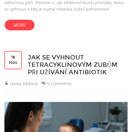
odbornou péči. Přečtěte si, jak efektivně tlumit příznaky, čemu
se vyhnout a kdy je nutná návštěva zubní pohotovosti.
MORE
JAK SE VYHNOUT
16
Nov
TETRACYKLINOVÝM ZUBŮM
PŘI UŽÍVÁNÍ ANTIBIOTIK
Lenka Válková
0 Comments