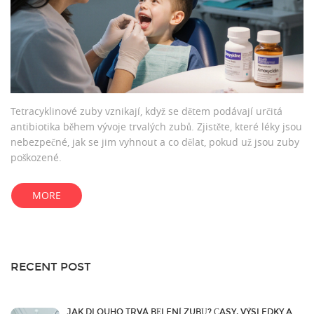
Tetracyklinové zuby vznikají, když se dětem podávají určitá
antibiotika během vývoje trvalých zubů. Zjistěte, které léky jsou
nebezpečné, jak se jim vyhnout a co dělat, pokud už jsou zuby
poškozené.
MORE
RECENT POST
JAK DLOUHO TRVÁ BĚLENÍ ZUBŮ? ČASY, VÝSLEDKY A