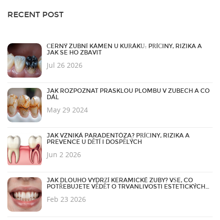
RECENT POST
ČERNÝ ZUBNÍ KÁMEN U KUŘÁKŮ: PŘÍČINY, RIZIKA A
JAK SE HO ZBAVIT
Jul 26 2026
JAK ROZPOZNAT PRASKLOU PLOMBU V ZUBECH A CO
DÁL
May 29 2024
JAK VZNIKÁ PARADENTÓZA? PŘÍČINY, RIZIKA A
PREVENCE U DĚTÍ I DOSPĚLÝCH
Jun 2 2026
JAK DLOUHO VYDRŽÍ KERAMICKÉ ZUBY? VŠE, CO
POTŘEBUJETE VĚDĚT O TRVANLIVOSTI ESTETICKÝCH
FAZET
Feb 23 2026