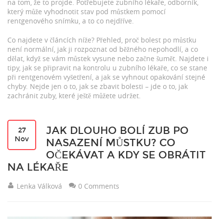
na tom, že to projde. Potřebujete
zubního lékaře
,
odborník,
který může vyhodnotit stav pod můstkem pomocí
rentgenového snímku
, a to co nejdříve.
Co najdete v článcích níže? Přehled, proč bolest po můstku
není normální, jak ji rozpoznat od běžného nepohodlí, a co
dělat, když se vám můstek vysune nebo začne šumět. Najdete i
tipy, jak se připravit na kontrolu u zubního lékaře, co se stane
při rentgenovém vyšetření, a jak se vyhnout opakování stejné
chyby. Nejde jen o to, jak se zbavit bolesti – jde o to, jak
zachránit zuby, které ještě můžete udržet.
JAK DLOUHO BOLÍ ZUB PO
27
Nov
NASAZENÍ MŮSTKU? CO
OČEKÁVAT A KDY SE OBRÁTIT
NA LÉKAŘE
Lenka Válková
0 Comments