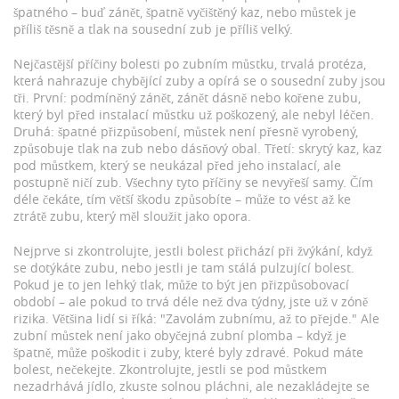
špatného – buď zánět, špatně vyčištěný kaz, nebo můstek je
příliš těsně a tlak na sousední zub je příliš velký.
Nejčastější příčiny bolesti po
zubním můstku
,
trvalá protéza,
která nahrazuje chybějící zuby a opírá se o sousední zuby
jsou
tři. První:
podmíněný zánět
,
zánět dásně nebo kořene zubu,
který byl před instalací můstku už poškozený, ale nebyl léčen
.
Druhá:
špatné přizpůsobení
,
můstek není přesně vyrobený,
způsobuje tlak na zub nebo dásňový obal
. Třetí:
skrytý kaz
,
kaz
pod můstkem, který se neukázal před jeho instalací, ale
postupně ničí zub
. Všechny tyto příčiny se nevyřeší samy. Čím
déle čekáte, tím větší škodu způsobíte – může to vést až ke
ztrátě zubu, který měl sloužit jako opora.
Nejprve si zkontrolujte, jestli bolest přichází při žvýkání, když
se dotýkáte zubu, nebo jestli je tam stálá pulzující bolest.
Pokud je to jen lehký tlak, může to být jen přizpůsobovací
období – ale pokud to trvá déle než dva týdny, jste už v zóně
rizika. Většina lidí si říká: "Zavolám zubnímu, až to přejde." Ale
zubní můstek není jako obyčejná zubní plomba – když je
špatně, může poškodit i zuby, které byly zdravé. Pokud máte
bolest, nečekejte. Zkontrolujte, jestli se pod můstkem
nezadrhává jídlo, zkuste solnou pláchni, ale nezakládejte se