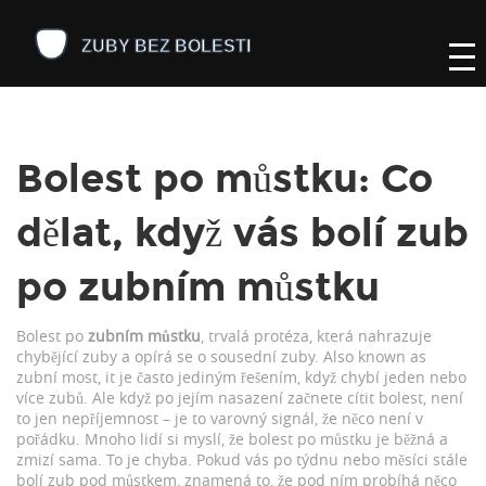
Bolest po můstku: Co
dělat, když vás bolí zub
po zubním můstku
Bolest po
zubním můstku
,
trvalá protéza, která nahrazuje
chybějící zuby a opírá se o sousední zuby
. Also known as
zubní most
, it je často jediným řešením, když chybí jeden nebo
více zubů. Ale když po jejím nasazení začnete cítit bolest, není
to jen nepříjemnost – je to varovný signál, že něco není v
pořádku.
Mnoho lidí si myslí, že bolest po můstku je běžná a
zmizí sama. To je chyba. Pokud vás po týdnu nebo měsíci stále
bolí zub pod můstkem, znamená to, že pod ním probíhá něco