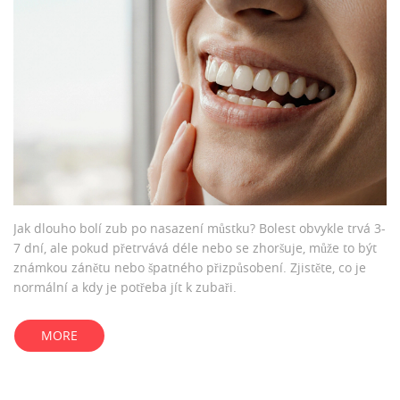
Jak dlouho bolí zub po nasazení můstku? Bolest obvykle trvá 3-
7 dní, ale pokud přetrvává déle nebo se zhoršuje, může to být
známkou zánětu nebo špatného přizpůsobení. Zjistěte, co je
normální a kdy je potřeba jít k zubaři.
MORE